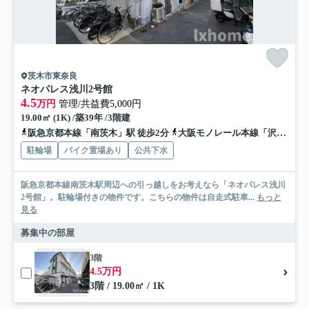
茨木市東奈良
ネオパレス浅川2号館
4.5
万円
管理/共益費5,000円
19.00㎡ (1K) /築39年 /3階建
阪急京都本線「南茨木」駅 徒歩2分
大阪モノレール本線「沢良宜」駅 徒歩15分
駐輪場
バイク置場あり
公共下水
阪急京都本線南茨木駅周辺への引っ越しをお考えなら「ネオパレス浅川
2号館」。駐輪場付きの物件です。こちらの物件は自走式駐車...
もっと
見る
募集中の部屋
3階
4.5万円
3階 / 19.00㎡ / 1K