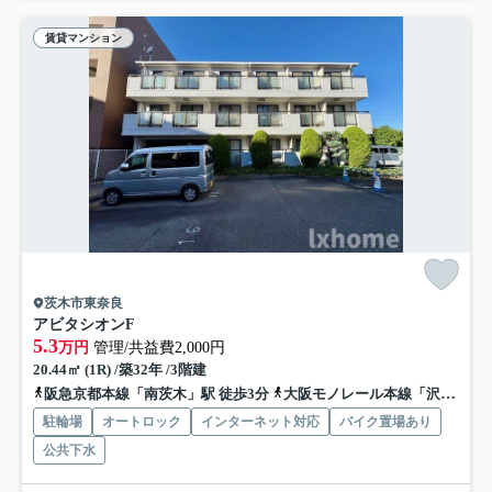
賃貸マンション
茨木市東奈良
アビタシオンF
5.3
万円
管理/共益費2,000円
20.44㎡ (1R) /築32年 /3階建
阪急京都本線「南茨木」駅 徒歩3分
大阪モノレール本線「沢良宜」駅 徒歩15分
駐輪場
オートロック
インターネット対応
バイク置場あり
公共下水