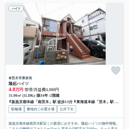
ハイツ
茨木市東奈良
隆起ハイツ
4.8
万円
管理/共益費4,000円
31.00㎡ (1LDK) /築34年 /2階建
阪急京都本線「南茨木」駅 徒歩13分
東海道本線「茨木」駅 徒歩18分
駐輪場
敷地内ごみ置き場
公共下水
阪急京都本線南茨木駅近くの新居におすすめ、隆起ハイツの物件情報。
こちらの物件はファミリーマート 茨木小川町店まで468m...
もっと見る