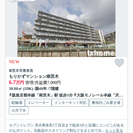
NEW
茨木市東奈良
もりかずマンション南茨木
6.7
万円
管理/共益費7,000円
38.88㎡ (1DK) /築48年 /7階建
阪急京都本線「南茨木」駅 徒歩3分
大阪モノレール本線「沢良宜」駅 徒歩14分
駐輪場
エレベーター
インターネット対応
敷地内ごみ置き場
公共下水
セブンイレブン 茨木東奈良3丁目店まで徒歩3分と近場にコンビニがある
のもポイント。化粧品やスタイリング剤などをまとめて出...
もっと見る