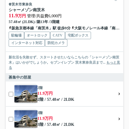
茨木市東奈良
シャーメゾン南茨木
11.9
万円
管理/共益費6,000円
57.48㎡ (2LDK) /築13年 /3階建
阪急京都本線「南茨木」駅 徒歩9分
大阪モノレール本線「南茨木」駅 徒歩9分
駐輪場
オートロック
CATV
宅配ボックス
インターネット対応
防犯カメラ
新生活を失敗せず、スタートさせたいならこちらの「シャーメゾン南茨
木」はいかがでしょうか。セブンイレブン 茨木東奈良店まで...
もっと見
る
募集中の部屋
2階
11.9万円
2階 / 57.48㎡ / 2LDK
3階
11.9万円
3階 / 57.48㎡ / 2LDK