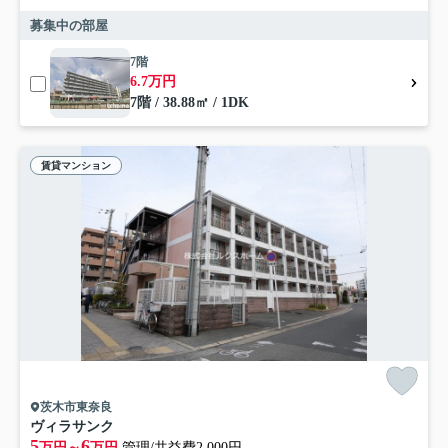
募集中の部屋
7階
6.7万円
7階 / 38.88㎡ / 1DK
賃貸マンション
茨木市東奈良
ヴィラサンク
5
6
万円～
万円
管理/共益費2,000円