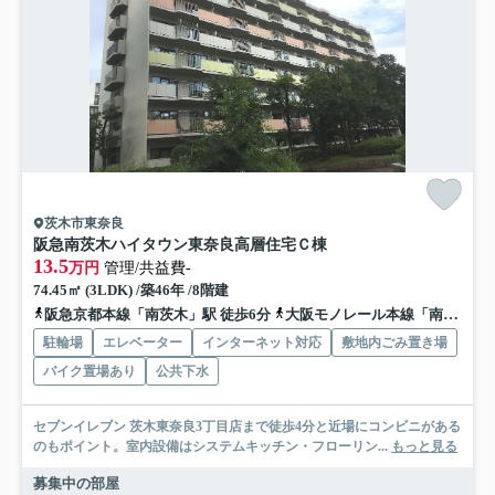
茨木市東奈良
阪急南茨木ハイタウン東奈良高層住宅Ｃ棟
13.5
万円
管理/共益費-
74.45㎡ (3LDK) /築46年 /8階建
阪急京都本線「南茨木」駅 徒歩6分
大阪モノレール本線「南茨木」駅 徒歩8分
駐輪場
エレベーター
インターネット対応
敷地内ごみ置き場
バイク置場あり
公共下水
セブンイレブン 茨木東奈良3丁目店まで徒歩4分と近場にコンビニがある
のもポイント。室内設備はシステムキッチン・フローリン...
もっと見る
募集中の部屋