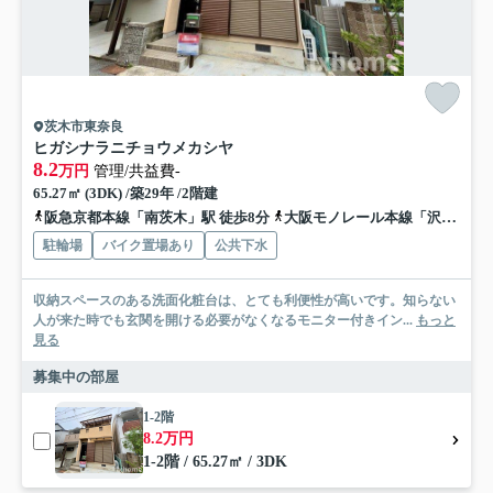
茨木市東奈良
ヒガシナラニチョウメカシヤ
8.2
万円
管理/共益費-
65.27㎡ (3DK) /築29年 /2階建
阪急京都本線「南茨木」駅 徒歩8分
大阪モノレール本線「沢良宜」駅 徒歩16分
駐輪場
バイク置場あり
公共下水
収納スペースのある洗面化粧台は、とても利便性が高いです。知らない
人が来た時でも玄関を開ける必要がなくなるモニター付きイン...
もっと
見る
募集中の部屋
1-2階
8.2万円
1-2階 / 65.27㎡ / 3DK