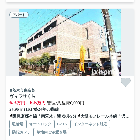
アパート
茨木市東奈良
ヴィラサくら
6.3
6.5
万円～
万円
管理/共益費6,000円
24.96㎡ (1K) /築24年 /3階建
阪急京都本線「南茨木」駅 徒歩9分
大阪モノレール本線「沢良宜」駅 徒歩16分
駐輪場
オートロック
CATV
インターネット対応
防犯カメラ
敷地内ごみ置き場