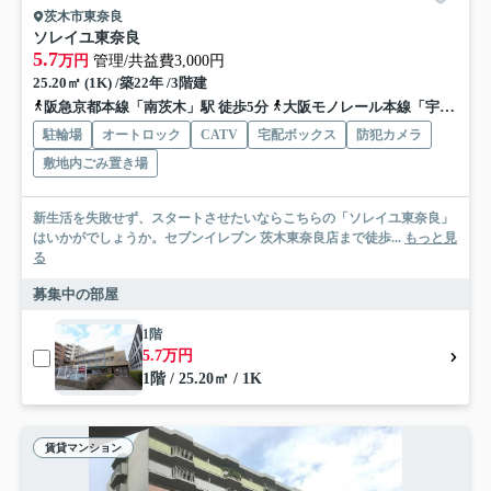
茨木市東奈良
ソレイユ東奈良
5.7
万円
管理/共益費3,000円
25.20㎡ (1K) /築22年 /3階建
阪急京都本線「南茨木」駅 徒歩5分
大阪モノレール本線「宇野辺」駅 徒歩18分
駐輪場
オートロック
CATV
宅配ボックス
防犯カメラ
敷地内ごみ置き場
新生活を失敗せず、スタートさせたいならこちらの「ソレイユ東奈良」
はいかがでしょうか。セブンイレブン 茨木東奈良店まで徒歩...
もっと見
る
募集中の部屋
1階
5.7万円
1階 / 25.20㎡ / 1K
賃貸マンション