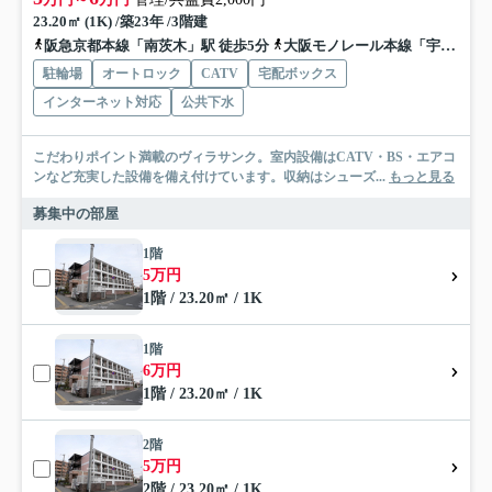
23.20㎡ (1K) /築23年 /3階建
阪急京都本線「南茨木」駅 徒歩5分
大阪モノレール本線「宇野辺」駅 徒歩20分
駐輪場
オートロック
CATV
宅配ボックス
インターネット対応
公共下水
こだわりポイント満載のヴィラサンク。室内設備はCATV・BS・エアコ
ンなど充実した設備を備え付けています。収納はシューズ...
もっと見る
募集中の部屋
1階
5万円
1階 / 23.20㎡ / 1K
1階
6万円
1階 / 23.20㎡ / 1K
2階
5万円
2階 / 23.20㎡ / 1K