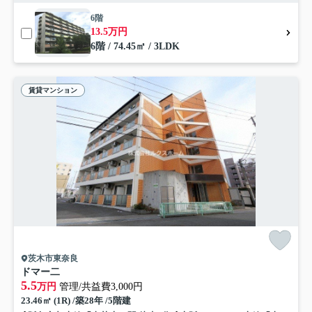
6階
13.5万円
6階 / 74.45㎡ / 3LDK
賃貸マンション
茨木市東奈良
ドマー二
5.5
万円
管理/共益費3,000円
23.46㎡ (1R) /築28年 /5階建