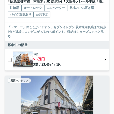
阪急京都本線「南茨木」駅 徒歩3分
大阪モノレール本線「南茨木」駅 徒歩3分
駐輪場
オートロック
エレベーター
敷地内ごみ置き場
バイク置場あり
公共下水
「ドマー二」のここがイチオシ。セブンイレブン 茨木東奈良店まで徒歩
2分と近場にコンビニがあるのもポイント。収納はシューズ...
もっと見
る
募集中の部屋
3階
5.5万円
3階 / 23.46㎡ / 1R
賃貸マンション