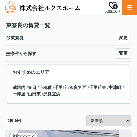
0
お気に入り
東奈良の賃貸一覧
変更
東奈良
変更
条件から探す
おすすめのエリア
蔵垣内
/
春日
/
下穂積
/
千里丘
/
沢良宜西
/
千里丘東
/
中津町
/
一津屋
/
山田東
/
沢良宜浜
12
棟
16
件
賃貸マンション