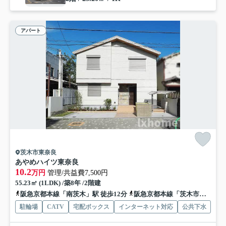
アパート
茨木市東奈良
あやめハイツ東奈良
10.2
万円
管理/共益費7,500円
55.23㎡ (1LDK) /築8年 /2階建
阪急京都本線「南茨木」駅 徒歩12分
阪急京都本線「茨木市」駅 徒歩15分
駐輪場
CATV
宅配ボックス
インターネット対応
公共下水