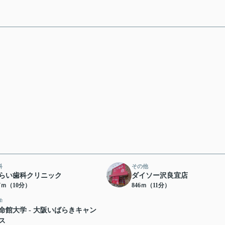
科
その他
らい歯科クリニック
ダイソー沢良宜店
57ｍ（10分）
846ｍ（11分）
学
命館大学 - 大阪いばらきキャン
ス