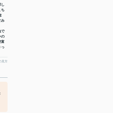
探し
こち
ま
ごみ
地で
いの
豊富
きっ
。
の見方
た
が