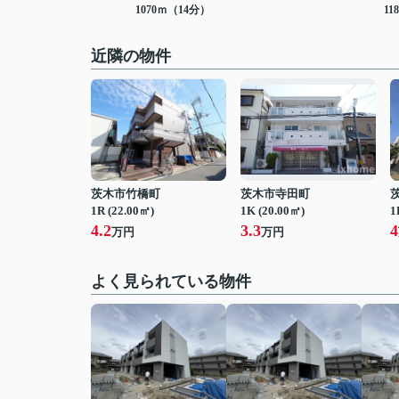
1070ｍ（14分）
11
近隣の物件
茨木市竹橋町
茨木市寺田町
1R (22.00㎡)
1K (20.00㎡)
1
4.2
3.3
4
万円
万円
よく見られている物件