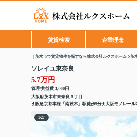
賃貸検索
企業理念
｜茨木市で賃貸物件を探すなら株式会社ルクスホーム
茨
ソレイユ東奈良
5.7万円
管理/共益費 3,000円
大阪府
茨木市
東奈良
３丁目
阪急京都本線「南茨木」駅徒歩5分
大阪モノレール
1
/
27