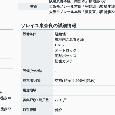
阪急京都本線
「
南茨木
」駅 徒歩5分
交通
大阪モノレール本線
「
宇野辺
」駅 徒歩1
大阪モノレール本線
「
沢良宜
」駅 徒歩2
ソレイユ東奈良の詳細情報
設備条件
駐輪場
敷地内ごみ置き場
CATV
オートロック
宅配ボックス
防犯カメラ
設備(その他)
-
駐車場/月額
空有(1台)/11,000円 (税込)
用途地域
-
分
 徒歩18
募集戸数 / 総戸数
- / 31戸
 徒歩22
取引態様
仲介