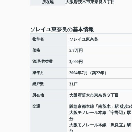
所在地
大阪府
茨木市
東奈良
３丁目
ソレイユ東奈良の基本情報
物件名
ソレイユ東奈良
価格
5.7万円
管理/共益費
3,000円
築年月
2004年7月（築22年）
総戸数
31戸
所在地
大阪府
茨木市
東奈良
３丁目
交通
阪急京都本線
「
南茨木
」駅 徒歩5
大阪モノレール本線
「
宇野辺
」駅
分
大阪モノレール本線
「
沢良宜
」駅
分