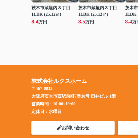
茨木市蔵垣内３丁目
茨木市蔵垣内３丁目
茨木市
1LDK (25.12㎡)
1LDK (25.12㎡)
1LDK 
8.4
8.5
8.4
万円
万円
万
株式会社ルクスホーム
〒567-0032
大阪府茨木市西駅前町7番30号 田井ビル 1階
営業時間：
10:00~19:00
定休日：
水曜日
お問い合わせ