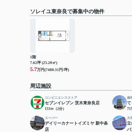
ソレイユ東奈良で募集中の物件
1階
7.62坪 (25.20㎡)
5.7
万円(7480.31円/坪)
周辺施設
コンビニエンスストア
歯
セブンイレブン 茨木東奈良店
て
153ｍ（2分）
7
スーパー
大
デイリーカナートイズミヤ 新中条
立
店
パ