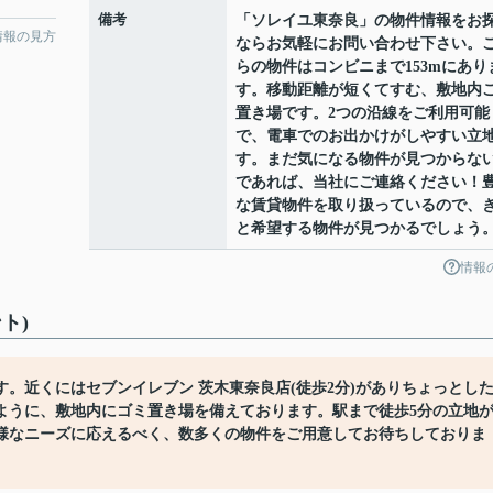
備考
「ソレイユ東奈良」の物件情報をお
情報の見方
ならお気軽にお問い合わせ下さい。
らの物件はコンビニまで153mにあり
す。移動距離が短くてすむ、敷地内
置き場です。2つの沿線をご利用可能
で、電車でのお出かけがしやすい立
す。まだ気になる物件が見つからな
であれば、当社にご連絡ください！
な賃貸物件を取り扱っているので、
と希望する物件が見つかるでしょう
情報
ト)
。近くにはセブンイレブン 茨木東奈良店(徒歩2分)がありちょっとし
ように、敷地内にゴミ置き場を備えております。駅まで徒歩5分の立地
様なニーズに応えるべく、数多くの物件をご用意してお待ちしておりま