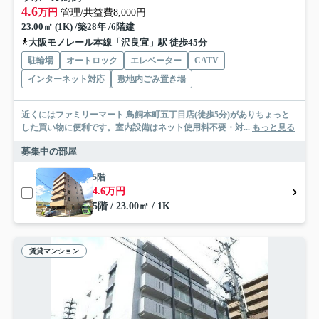
4.6
万円
管理/共益費8,000円
23.00㎡ (1K) /築28年 /6階建
大阪モノレール本線「沢良宜」駅 徒歩45分
駐輪場
オートロック
エレベーター
CATV
インターネット対応
敷地内ごみ置き場
近くにはファミリーマート 鳥飼本町五丁目店(徒歩5分)がありちょっと
した買い物に便利です。室内設備はネット使用料不要・対...
もっと見る
募集中の部屋
5階
4.6万円
5階 / 23.00㎡ / 1K
賃貸マンション