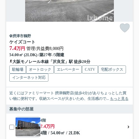
摂津市鶴野
ケイズコート
7.4
万円
管理/共益費8,000円
54.00㎡ (2LDK) /築27年 /5階建
大阪モノレール本線「沢良宜」駅 徒歩20分
駐輪場
オートロック
エレベーター
CATV
宅配ボックス
インターネット対応
近くにはファミリーマート 摂津鶴野店(徒歩4分)がありちょっとした買
い物に便利です。収納スペースが大きいため、生活感ので...
もっと見る
募集中の部屋
4階
7.4万円
4階 / 54.00㎡ / 2LDK