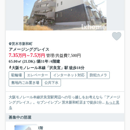
茨木市新和町
アメージンググレイス
7.35
7.5
万円～
万円
管理/共益費7,500円
65.00㎡ (2LDK) /築31年 /4階建
大阪モノレール本線「沢良宜」駅 徒歩18分
駐輪場
エレベーター
インターネット対応
防犯カメラ
敷地内ごみ置き場
公共下水
大阪モノレール本線沢良宜駅周辺への引っ越しをお考えなら「アメージ
ンググレイス」。セブンイレブン 茨木新和町店まで徒歩2分...
もっと見
る
募集中の部屋
1階