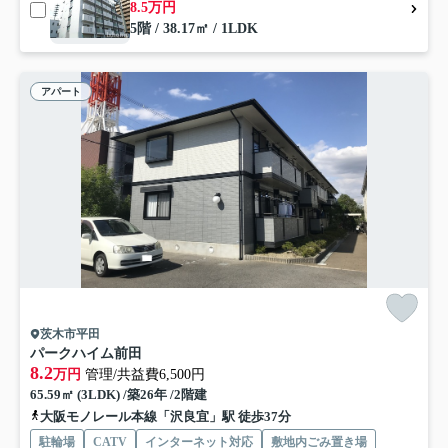
8.5万円
5階 / 38.17㎡ / 1LDK
アパート
茨木市平田
パークハイム前田
8.2
万円
管理/共益費6,500円
65.59㎡ (3LDK) /築26年 /2階建
大阪モノレール本線「沢良宜」駅 徒歩37分
駐輪場
CATV
インターネット対応
敷地内ごみ置き場