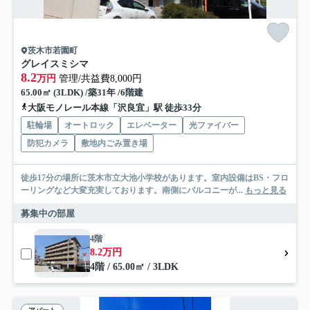
茨木市若園町
グレイスミシマ
8.2
万円
管理/共益費8,000円
65.00㎡ (3LDK) /築31年 /6階建
大阪モノレール本線「沢良宜」駅 徒歩33分
駐輪場
オートロック
エレベーター
光ファイバー
防犯カメラ
敷地内ごみ置き場
徒歩17分の場所に茨木市立大池小学校があります。室内設備はBS・フロ
ーリングなど大変充実しております。南側にバルコニーが...
もっと見る
募集中の部屋
4階
8.2万円
4階 / 65.00㎡ / 3LDK