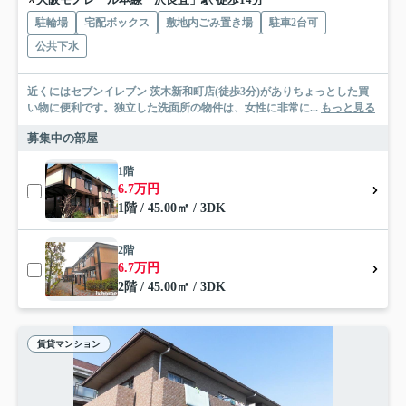
駐輪場
宅配ボックス
敷地内ごみ置き場
駐車2台可
公共下水
近くにはセブンイレブン 茨木新和町店(徒歩3分)がありちょっとした買
い物に便利です。独立した洗面所の物件は、女性に非常に...
もっと見る
募集中の部屋
1階
6.7万円
1階 / 45.00㎡ / 3DK
2階
6.7万円
2階 / 45.00㎡ / 3DK
賃貸マンション