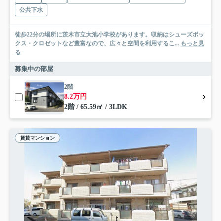
公共下水
徒歩22分の場所に茨木市立大池小学校があります。収納はシューズボッ
クス・クロゼットなど豊富なので、広々と空間を利用するこ...
もっと見
る
募集中の部屋
2階
8.2万円
2階 / 65.59㎡ / 3LDK
賃貸マンション