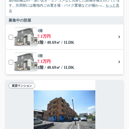
室内設備はBS・追い焚き・エアコンなど充実した設備を備え付けていま
す。共用部には敷地内ごみ置き場・バイク置場などが備わっ...
もっと見
る
募集中の部屋
1階
7.1万円
1階 / 40.69㎡ / 1LDK
1階
7.1万円
1階 / 40.69㎡ / 1LDK
賃貸マンション