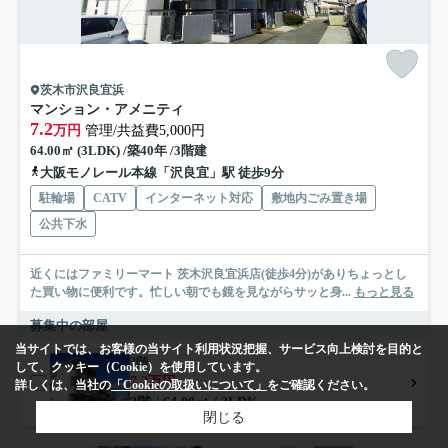
茨木市沢良宜浜
マンション・アメニティ
7.2
万円
管理/共益費5,000円
64.00㎡ (3LDK) /築40年 /3階建
大阪モノレール本線「沢良宜」駅 徒歩9分
駐輪場
CATV
インターネット対応
敷地内ごみ置き場
公共下水
近くにはファミリーマート 茨木沢良宜浜店(徒歩4分)がありちょっとし
た買い物に便利です。忙しい朝でも鏡を見ながらサッと身...
もっと見る
募集中の部屋
当サイトでは、お客様の当サイト利用状況把握、サービス向上検討を目的と
3階
して、クッキー（Cookie）を使用しています。
7.2万円
詳しくは、当社の
「Cookieの取扱いについて」
をご確認ください。
3階 / 64.00㎡ / 3LDK
閉じる