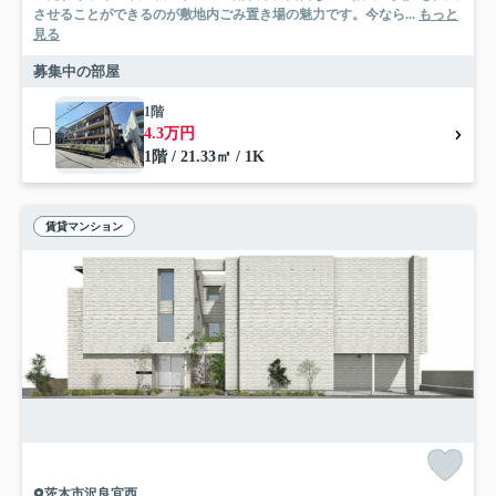
させることができるのが敷地内ごみ置き場の魅力です。今なら...
もっと
見る
募集中の部屋
1階
4.3万円
1階 / 21.33㎡ / 1K
賃貸マンション
茨木市沢良宜西