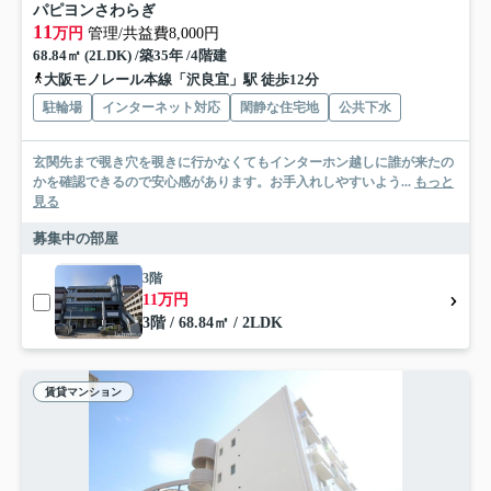
パピヨンさわらぎ
11
万円
管理/共益費8,000円
68.84㎡ (2LDK) /築35年 /4階建
大阪モノレール本線「沢良宜」駅 徒歩12分
駐輪場
インターネット対応
閑静な住宅地
公共下水
玄関先まで覗き穴を覗きに行かなくてもインターホン越しに誰が来たの
かを確認できるので安心感があります。お手入れしやすいよう...
もっと
見る
募集中の部屋
3階
11万円
3階 / 68.84㎡ / 2LDK
賃貸マンション