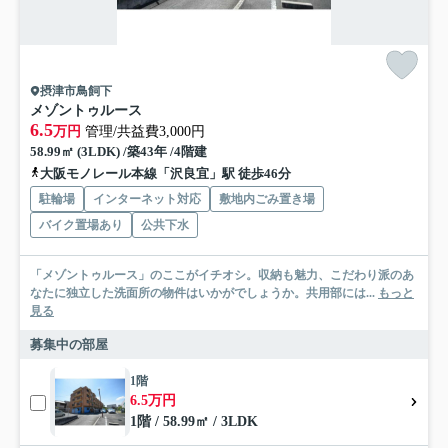
摂津市鳥飼下
メゾントゥルース
6.5
万円
管理/共益費3,000円
58.99㎡ (3LDK) /築43年 /4階建
大阪モノレール本線「沢良宜」駅 徒歩46分
駐輪場
インターネット対応
敷地内ごみ置き場
バイク置場あり
公共下水
「メゾントゥルース」のここがイチオシ。収納も魅力、こだわり派のあ
なたに独立した洗面所の物件はいかがでしょうか。共用部には...
もっと
見る
募集中の部屋
1階
6.5万円
1階 / 58.99㎡ / 3LDK