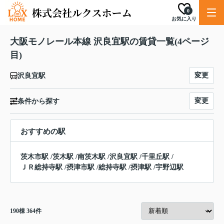
0
お気に入り
大阪モノレール本線 沢良宜駅の賃貸一覧(4ページ
目)
変更
沢良宜駅
変更
条件から探す
おすすめの駅
茨木市駅
/
茨木駅
/
南茨木駅
/
沢良宜駅
/
千里丘駅
/
ＪＲ総持寺駅
/
摂津市駅
/
総持寺駅
/
摂津駅
/
宇野辺駅
190
棟
364
件