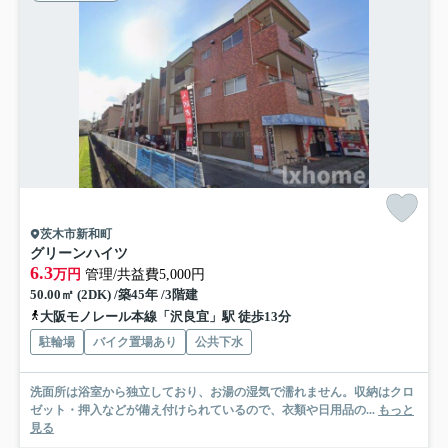
茨木市新和町
グリーンハイツ
6.3
万円
管理/共益費5,000円
50.00㎡ (2DK) /築45年 /3階建
大阪モノレール本線「沢良宜」駅 徒歩13分
駐輪場
バイク置場あり
公共下水
洗面所は浴室から独立しており、お湯の湿気で濡れません。収納はクロ
ゼット・押入などが備え付けられているので、衣類や日用品の...
もっと
見る