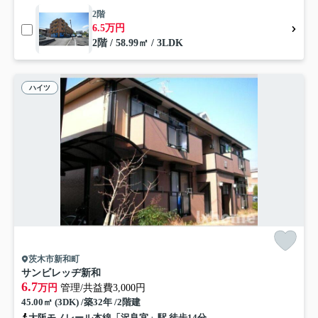
2階
6.5万円
2階 / 58.99㎡ / 3LDK
ハイツ
茨木市新和町
サンビレッヂ新和
6.7
万円
管理/共益費3,000円
45.00㎡ (3DK) /築32年 /2階建
大阪モノレール本線「沢良宜」駅 徒歩14分