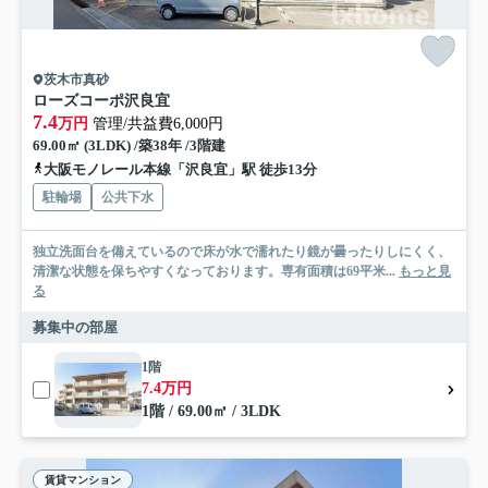
茨木市真砂
ローズコーポ沢良宜
7.4
万円
管理/共益費6,000円
69.00㎡ (3LDK) /築38年 /3階建
大阪モノレール本線「沢良宜」駅 徒歩13分
駐輪場
公共下水
独立洗面台を備えているので床が水で濡れたり鏡が曇ったりしにくく、
清潔な状態を保ちやすくなっております。専有面積は69平米...
もっと見
る
募集中の部屋
1階
7.4万円
1階 / 69.00㎡ / 3LDK
賃貸マンション