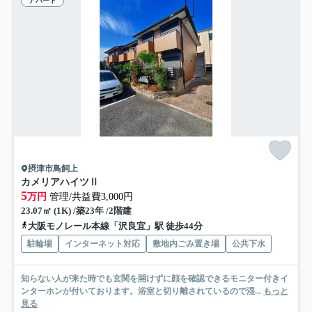
アパート
摂津市鳥飼上
カメリアハイツⅡ
5
万円
管理/共益費3,000円
23.07㎡ (1K) /築23年 /2階建
大阪モノレール本線「沢良宜」駅 徒歩44分
駐輪場
インターネット対応
敷地内ごみ置き場
公共下水
知らない人が来た時でも玄関を開けずに顔を確認できるモニター付きイ
ンターホンが付いております。浴室と切り離されているので湿...
もっと
見る