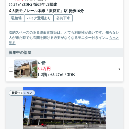
65.27㎡ (3DK) /築29年 /2階建
大阪モノレール本線「沢良宜」駅 徒歩16分
駐輪場
バイク置場あり
公共下水
収納スペースのある洗面化粧台は、とても利便性が高いです。知らない
人が来た時でも玄関を開ける必要がなくなるモニター付きイン...
もっと
見る
募集中の部屋
1-2階
8.2万円
1-2階 / 65.27㎡ / 3DK
賃貸マンション