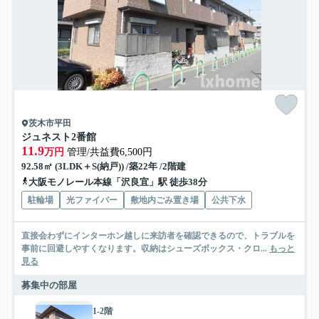
茨木市平田
ジュネスト2番館
11.9
万円
管理/共益費6,500円
92.58㎡ (3LDK＋S(納戸)) /築22年 /2階建
大阪モノレール本線「沢良宜」駅 徒歩38分
駐輪場
光ファイバー
敷地内ごみ置き場
公共下水
直接会わずにインターホン越しに来訪者を確認できるので、トラブルを
事前に回避しやすくなります。収納はシューズボックス・クロ...
もっと
見る
募集中の部屋
1-2階