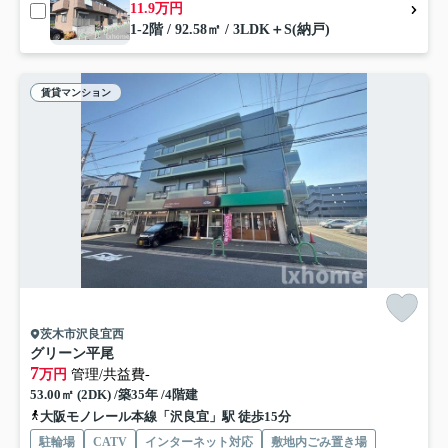
11.9万円
1-2階 / 92.58㎡ / 3LDK＋S(納戸)
賃貸マンション
茨木市沢良宜西
グリーン平尾
7
万円
管理/共益費-
53.00㎡ (2DK) /築35年 /4階建
大阪モノレール本線「沢良宜」駅 徒歩15分
駐輪場
CATV
インターネット対応
敷地内ごみ置き場