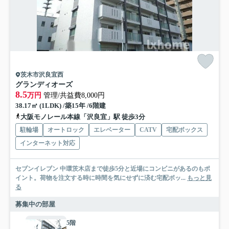
茨木市沢良宜西
グランディオーズ
8.5
万円
管理/共益費8,000円
38.17㎡ (1LDK) /築15年 /6階建
大阪モノレール本線「沢良宜」駅 徒歩3分
駐輪場
オートロック
エレベーター
CATV
宅配ボックス
インターネット対応
セブンイレブン 中環茨木店まで徒歩5分と近場にコンビニがあるのもポ
イント。荷物を注文する時に時間を気にせずに済む宅配ボッ...
もっと見
る
募集中の部屋
5階