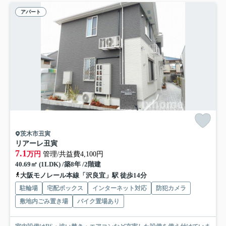
アパート
茨木市丑寅
リアーレ丑寅
7.1
万円
管理/共益費4,100円
40.69㎡ (1LDK) /築8年 /2階建
大阪モノレール本線「沢良宜」駅 徒歩14分
駐輪場
宅配ボックス
インターネット対応
防犯カメラ
敷地内ごみ置き場
バイク置場あり