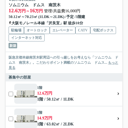
ソムニウム ドムス 南茨木
12.6
16
万円～
万円
管理/共益費16,000円
50.12㎡～70.23㎡ (1LDK～2LDK) /予定 /3階建
大阪モノレール本線「沢良宜」駅 徒歩10分
駐輪場
オートロック
エレベーター
CATV
宅配ボックス
インターネット対応
新築
阪急京都本線南茨木駅周辺への引っ越しをお考えなら「ソムニウム ド
ムス 南茨木」。こだわりポイント満載のソムニウム ドムス...
もっと
見る
募集中の部屋
1階
12.6万円
1階 / 50.12㎡ / 1LDK
1階
14.9万円
1階 / 63.02㎡ / 2LDK