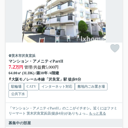
茨木市沢良宜浜
マンション・アメニティPartII
7.2
万円
管理/共益費5,000円
64.00㎡ (3LDK) /築38年 /4階建
大阪モノレール本線「沢良宜」駅 徒歩9分
駐輪場
CATV
インターネット対応
敷地内ごみ置き場
公共下水
「マンション・アメニティPartII」のここがイチオシ。近くにはファミ
リーマート 茨木沢良宜浜店(徒歩4分)がありちょっ...
もっと見る
募集中の部屋