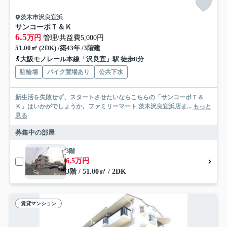
茨木市沢良宜浜
サンコーポＴ＆Ｋ
6.5
万円
管理/共益費5,000円
51.00㎡ (2DK) /築43年 /3階建
大阪モノレール本線「沢良宜」駅 徒歩8分
駐輪場
バイク置場あり
公共下水
新生活を失敗せず、スタートさせたいならこちらの「サンコーポＴ＆
Ｋ」はいかがでしょうか。ファミリーマート 茨木沢良宜浜店ま...
もっと
見る
募集中の部屋
3階
6.5万円
3階 / 51.00㎡ / 2DK
賃貸マンション