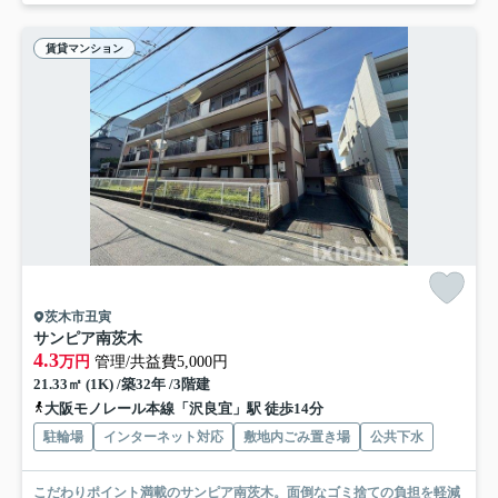
賃貸マンション
茨木市丑寅
サンピア南茨木
4.3
万円
管理/共益費5,000円
21.33㎡ (1K) /築32年 /3階建
大阪モノレール本線「沢良宜」駅 徒歩14分
駐輪場
インターネット対応
敷地内ごみ置き場
公共下水
こだわりポイント満載のサンピア南茨木。面倒なゴミ捨ての負担を軽減