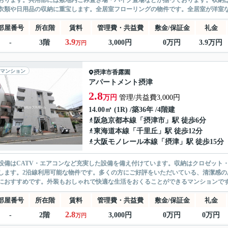
おります。共用部には敷地内ごみ置き場・バイク置場などが揃っております。収納
衣類や日用品の収納に重宝します。全居室フローリングの物件です。全居室が洋室なら
部屋番号
所在階
賃料
管理費・共益費
敷金/保証金
礼金
3.9
-
3階
3,000円
0万円
3.9万円
万円
マンション
摂津市
香露園
アパートメント摂津
2.8
万円
管理/共益費3,000円
14.00㎡ (1R) /築36年 /4階建
阪急京都本線
「
摂津市
」駅 徒歩6分
東海道本線
「
千里丘
」駅 徒歩12分
大阪モノレール本線
「
摂津
」駅 徒歩15分
設備はCATV・エアコンなど充実した設備を備え付けています。収納はクロゼット
します。2沿線利用可能な物件です。多くの方にご好評をいただいている、清潔感の
におすすめです。外装もおしゃれで快適な生活をおくることができるマンションです。
部屋番号
所在階
賃料
管理費・共益費
敷金/保証金
礼金
2.8
-
2階
3,000円
0万円
0万円
万円