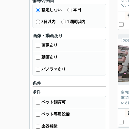
して
情報公開日
で、
指定しない
本日
3日以内
1週間以内
画像・動画あり
賃貸
画像あり
動画あり
パノラマあり
条件
条件
室内
重宝
ペット飼育可
い方
ペット専用設備
楽器相談