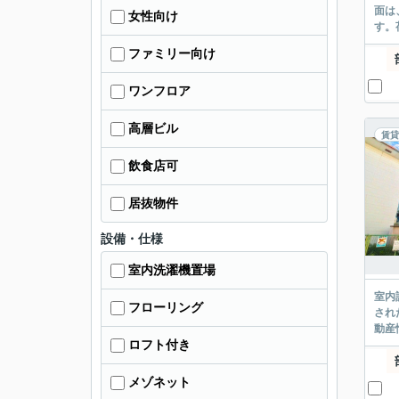
面は
女性向け
す。
ファミリー向け
ワンフロア
高層ビル
賃貸
飲食店可
居抜物件
設備・仕様
室内洗濯機置場
室内
フローリング
され
動産
ロフト付き
メゾネット