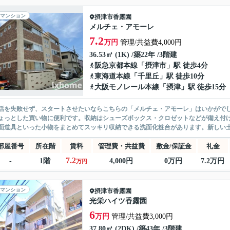
マンション
摂津市
香露園
メルチェ・アモーレ
7.2
万円
管理/共益費4,000円
36.53㎡ (1K) /築22年 /3階建
阪急京都本線
「
摂津市
」駅 徒歩4分
東海道本線
「
千里丘
」駅 徒歩10分
大阪モノレール本線
「
摂津
」駅 徒歩15分
活を失敗せず、スタートさせたいならこちらの「メルチェ・アモーレ」はいかがでしょ
ょっとした買い物に便利です。収納はシューズボックス・クロゼットなどが備え付
面道具といった小物をまとめてスッキリ収納できる洗面化粧台があります。新しい土地
部屋番号
所在階
賃料
管理費・共益費
敷金/保証金
礼金
7.2
-
1階
4,000円
0万円
7.2万円
万円
マンション
摂津市
香露園
光栄ハイツ香露園
6
万円
管理/共益費3,000円
37.80㎡ (2DK) /築43年 /3階建