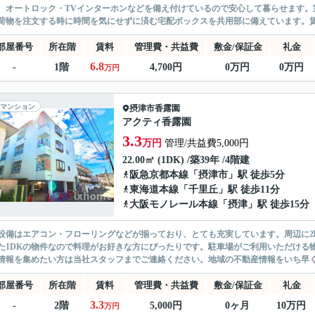
、オートロック・TVインターホンなどを備え付けているので安心して暮らせます。
荷物を注文する時に時間を気にせずに済む宅配ボックスを共用部に備えています。賃貸
部屋番号
所在階
賃料
管理費・共益費
敷金/保証金
礼金
6.8
-
1階
4,700円
0万円
0万円
万円
マンション
摂津市
香露園
アクティ香露園
3.3
万円
管理/共益費5,000円
22.00㎡ (1DK) /築39年 /4階建
阪急京都本線
「
摂津市
」駅 徒歩5分
東海道本線
「
千里丘
」駅 徒歩11分
大阪モノレール本線
「
摂津
」駅 徒歩15分
設備はエアコン・フローリングなどが揃っており、とても充実しています。周辺に
た1DKの物件なので料理がお好きな方にぴったりです。駐車場がご利用いただける
情報を集めたい方は当社スタッフまでご連絡ください。地域の不動産情報をいち早
部屋番号
所在階
賃料
管理費・共益費
敷金/保証金
礼金
3.3
-
2階
5,000円
0ヶ月
10万円
万円