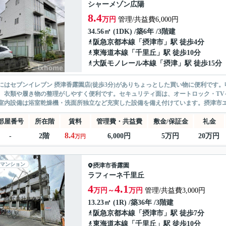
シャーメゾン広陽
8.4
万円
管理/共益費6,000円
34.56㎡ (1DK) /築6年 /3階建
阪急京都本線
「
摂津市
」駅 徒歩4分
東海道本線
「
千里丘
」駅 徒歩10分
大阪モノレール本線
「
摂津
」駅 徒歩15分
にはセブンイレブン 摂津香露園店(徒歩3分)がありちょっとした買い物に便利です
、衣類や履き物の整理がしやすく便利です。セキュリティ面は、オートロック・TV
室内設備は浴室乾燥機・洗面所独立など充実した設備を備え付けています。摂津市エリ
部屋番号
所在階
賃料
管理費・共益費
敷金/保証金
礼金
8.4
-
2階
6,000円
5万円
20万円
万円
マンション
摂津市
香露園
ラフィーネ千里丘
4
4.1
万円～
万円
管理/共益費3,000円
13.23㎡ (1R) /築36年 /3階建
阪急京都本線
「
摂津市
」駅 徒歩7分
東海道本線
「
千里丘
」駅 徒歩10分