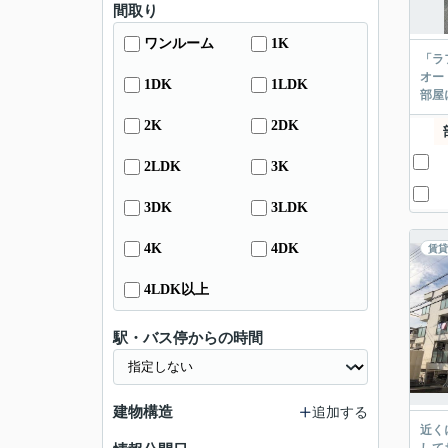
間取り
ワンルーム
1K
「ラ
オー
1DK
1LDK
部屋
2K
2DK
2LDK
3K
3DK
3LDK
4K
4DK
賃貸
4LDK以上
駅・バス停からの時間
建物構造
追加する
近く