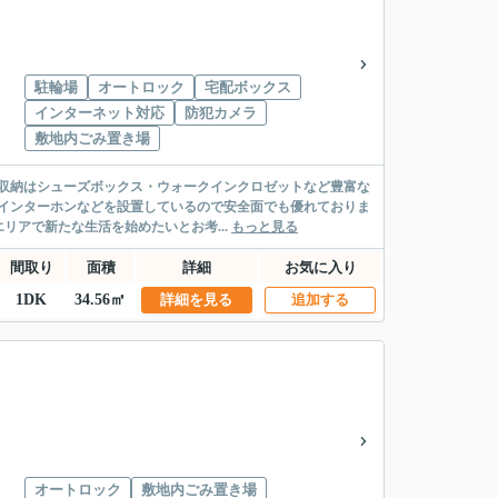
駐輪場
オートロック
宅配ボックス
インターネット対応
防犯カメラ
敷地内ごみ置き場
。収納はシューズボックス・ウォークインクロゼットなど豊富な
インターホンなどを設置しているので安全面でも優れておりま
アで新たな生活を始めたいとお考...
もっと見る
間取り
面積
詳細
お気に入り
1DK
34.56㎡
詳細を見る
追加する
オートロック
敷地内ごみ置き場