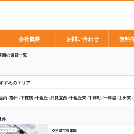
会社概要
お問い合わせ
無料
露園の賃貸一覧
すすめのエリア
垣内
/
春日
/
下穂積
/
千里丘
/
沢良宜西
/
千里丘東
/
中津町
/
一津屋
/
山田東
/
1
件
マンション
摂津市
香露園