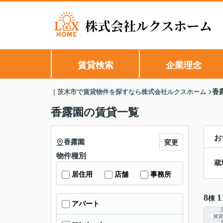
賃貸検索
企業理念
｜茨木市で賃貸物件を探すなら株式会社ルクスホーム
香
香露園の賃貸一覧
お
香露園
変更
物件種別
蔵
居住用
店舗
事務所
8
1
棟
アパート
賃貸