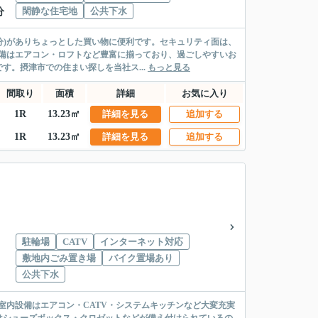
閑静な住宅地
公共下水
分
分)がありちょっとした買い物に便利です。セキュリティ面は、
備はエアコン・ロフトなど豊富に揃っており、過ごしやすいお
。摂津市での住まい探しを当社ス...
もっと見る
間取り
面積
詳細
お気に入り
1R
13.23㎡
詳細を見る
追加する
1R
13.23㎡
詳細を見る
追加する
駐輪場
CATV
インターネット対応
敷地内ごみ置き場
バイク置場あり
公共下水
。室内設備はエアコン・CATV・システムキッチンなど大変充実