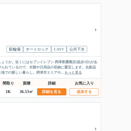
駐輪場
オートロック
CATV
公共下水
うか。近くにはセブンイレブン 摂津香露園店(徒歩3分)があ
けられているので、衣類や日用品の収納に重宝します。化粧品
での新しい暮らし。摂津市エリアや...
もっと見る
間取り
面積
詳細
お気に入り
1K
36.53㎡
詳細を見る
追加する