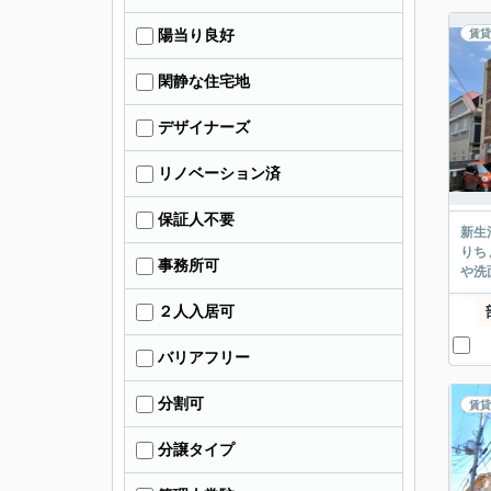
陽当り良好
賃貸
閑静な住宅地
デザイナーズ
リノベーション済
保証人不要
新生
りち
事務所可
や洗
２人入居可
バリアフリー
分割可
賃貸
分譲タイプ