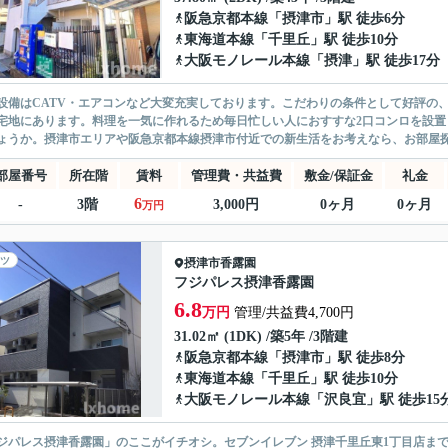
阪急京都本線
「
摂津市
」駅 徒歩6分
東海道本線
「
千里丘
」駅 徒歩10分
大阪モノレール本線
「
摂津
」駅 徒歩17分
設備はCATV・エアコンなど大変充実しております。こだわりの条件として好評の
宅地にあります。料理を一気に作れるため毎日忙しい人におすすな2口コンロを設置
ょうか。摂津市エリアや阪急京都本線摂津市付近での新生活をお考えなら、お部屋探し
部屋番号
所在階
賃料
管理費・共益費
敷金/保証金
礼金
6
-
3階
3,000円
0ヶ月
0ヶ月
万円
ツ
摂津市
香露園
フジパレス摂津香露園
6.8
万円
管理/共益費4,700円
31.02㎡ (1DK) /築5年 /3階建
阪急京都本線
「
摂津市
」駅 徒歩8分
東海道本線
「
千里丘
」駅 徒歩10分
大阪モノレール本線
「
沢良宜
」駅 徒歩15
ジパレス摂津香露園」のここがイチオシ。セブンイレブン 摂津千里丘東1丁目店ま