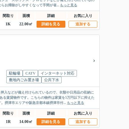
はシューズボックス・クロゼットなどが備え付けられているの
お掃除がしやすくなって手間が省...
もっと見る
間取り
面積
詳細
お気に入り
1K
22.00㎡
詳細を見る
追加する
駐輪場
CATV
インターネット対応
敷地内ごみ置き場
公共下水
・押入などが備え付けられているので、衣類や日用品の収納に
ある賃貸物件です。こちらの物件は家賃を5万円以下に抑えた
摂津市エリアや阪急京都本線摂津市付...
もっと見る
間取り
面積
詳細
お気に入り
1R
14.00㎡
詳細を見る
追加する