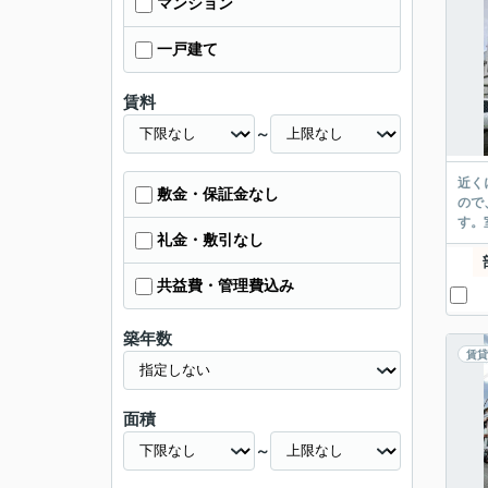
マンション
一戸建て
賃料
～
近く
敷金・保証金なし
ので
す。
礼金・敷引なし
共益費・管理費込み
築年数
賃貸
面積
～