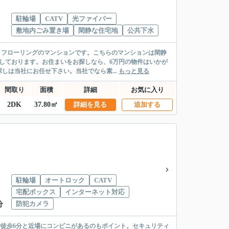
駐輪場
CATV
光ファイバー
敷地内ごみ置き場
閑静な住宅地
公共下水
、フローリングのマンションです。こちらのマンションは閑静
しております。お住まいをお探しなら、6万円の物件はいかが
は当社にお任せ下さい。当社でなら素...
もっと見る
間取り
面積
詳細
お気に入り
2DK
37.80㎡
詳細を見る
追加する
駐輪場
オートロック
CATV
宅配ボックス
インターネット対応
防犯カメラ
分
で徒歩6分と近場にコンビニがあるのもポイント。セキュリティ