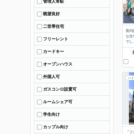
管理人常駐
眺望良好
二世帯住宅
室内
な住
フリーレント
でし
カードキー
オープンハウス
外国人可
ハイ
ガスコンロ設置可
ルームシェア可
学生向け
カップル向け
「フ