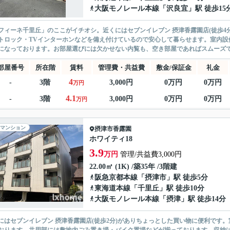
大阪モノレール本線
「
沢良宜
」駅 徒歩15
フィーネ千里丘」のここがイチオシ。近くにはセブンイレブン 摂津香露園店(徒歩4
トロック・TVインターホンなどを備え付けているので安心して暮らせます。室内設
になっております。お部屋選びには欠かせない内覧も、空き部屋であればスムーズです
部屋番号
所在階
賃料
管理費・共益費
敷金/保証金
礼金
4
-
3階
3,000円
0万円
0万円
万円
4.1
-
3階
3,000円
0万円
0万円
万円
マンション
摂津市
香露園
ホワイティ18
3.9
万円
管理/共益費3,000円
22.00㎡ (1K) /築35年 /3階建
阪急京都本線
「
摂津市
」駅 徒歩5分
東海道本線
「
千里丘
」駅 徒歩10分
大阪モノレール本線
「
摂津
」駅 徒歩14分
にはセブンイレブン 摂津香露園店(徒歩2分)がありちょっとした買い物に便利です