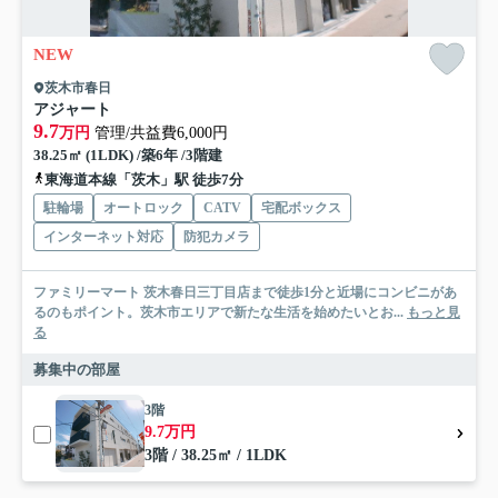
NEW
茨木市春日
アジャート
9.7
万円
管理/共益費6,000円
38.25㎡ (1LDK) /築6年 /3階建
東海道本線「茨木」駅 徒歩7分
駐輪場
オートロック
CATV
宅配ボックス
インターネット対応
防犯カメラ
ファミリーマート 茨木春日三丁目店まで徒歩1分と近場にコンビニがあ
るのもポイント。茨木市エリアで新たな生活を始めたいとお...
もっと見
る
募集中の部屋
3階
9.7万円
3階 / 38.25㎡ / 1LDK