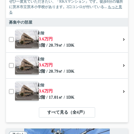
ぜひ一度見ていただきたい、「RKAマンション」です。徒歩8分の場所
に茨木市立茨木小学校があります。2口コンロが付いている...
もっと見
る
募集中の部屋
1階
3.6万円
1階 / 20.79㎡ / 1DK
2階
3.6万円
2階 / 20.79㎡ / 1DK
2階
3.6万円
2階 / 17.01㎡ / 1DK
すべて見る（全4戸）