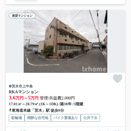
賃貸マンション
茨木市上中条
RKAマンション
3.6
5
万円～
万円
管理/共益費2,000円
17.01㎡～20.79㎡ (1K～1DK) /築38年 /3階建
東海道本線「茨木」駅 徒歩9分
駐輪場
閑静な住宅地
バイク置場あり
公共下水