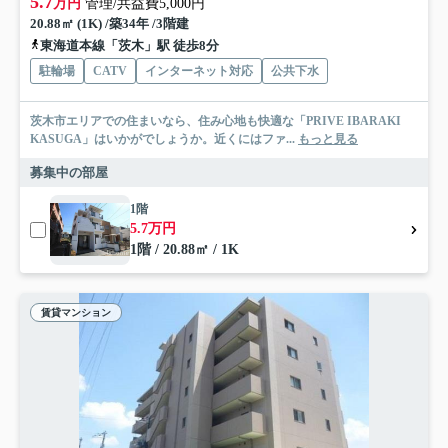
5.7
万円
管理/共益費5,000円
20.88㎡ (1K) /築34年 /3階建
東海道本線「茨木」駅 徒歩8分
駐輪場
CATV
インターネット対応
公共下水
茨木市エリアでの住まいなら、住み心地も快適な「PRIVE IBARAKI
KASUGA」はいかがでしょうか。近くにはファ...
もっと見る
募集中の部屋
1階
5.7万円
1階 / 20.88㎡ / 1K
賃貸マンション