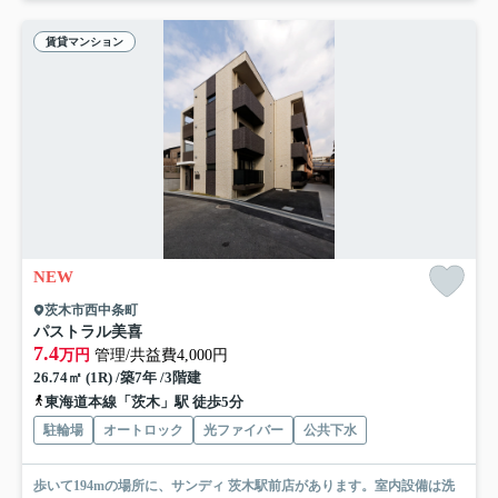
賃貸マンション
NEW
茨木市西中条町
パストラル美喜
7.4
万円
管理/共益費4,000円
26.74㎡ (1R) /築7年 /3階建
東海道本線「茨木」駅 徒歩5分
駐輪場
オートロック
光ファイバー
公共下水
歩いて194mの場所に、サンディ 茨木駅前店があります。室内設備は洗