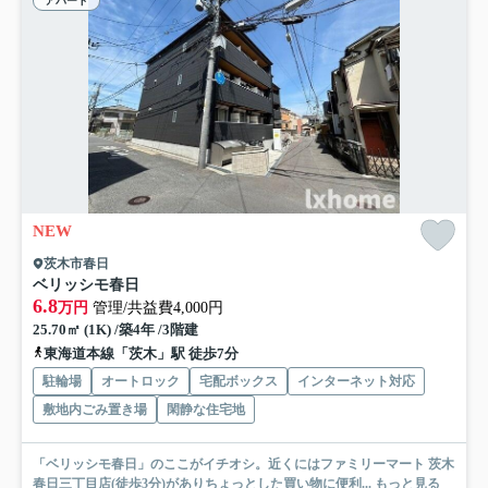
アパート
NEW
茨木市春日
ベリッシモ春日
6.8
万円
管理/共益費4,000円
25.70㎡ (1K) /築4年 /3階建
東海道本線「茨木」駅 徒歩7分
駐輪場
オートロック
宅配ボックス
インターネット対応
敷地内ごみ置き場
閑静な住宅地
「ベリッシモ春日」のここがイチオシ。近くにはファミリーマート 茨木
春日三丁目店(徒歩3分)がありちょっとした買い物に便利...
もっと見る