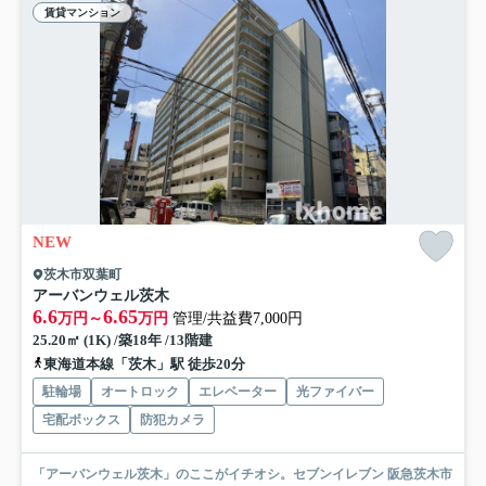
賃貸マンション
NEW
茨木市双葉町
アーバンウェル茨木
6.6
6.65
万円～
万円
管理/共益費7,000円
25.20㎡ (1K) /築18年 /13階建
東海道本線「茨木」駅 徒歩20分
駐輪場
オートロック
エレベーター
光ファイバー
宅配ボックス
防犯カメラ
「アーバンウェル茨木」のここがイチオシ。セブンイレブン 阪急茨木市