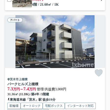
4階 / 21.60㎡ / 1K
アパート
茨木市上穂積
パークヒルズ上穂積
7.3
7.4
万円～
万円
管理/共益費3,000円
31.36㎡ (1LDK) /築4年 /3階建
東海道本線「茨木」駅 徒歩19分
駐輪場
オートロック
宅配ボックス
インターネット対応