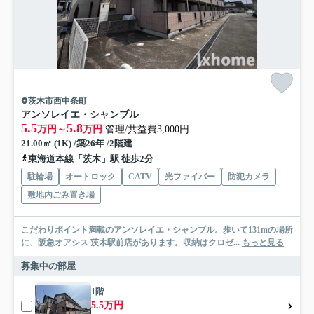
茨木市西中条町
アンソレイエ・シャンブル
5.5
5.8
万円～
万円
管理/共益費3,000円
21.00㎡ (1K) /築26年 /2階建
東海道本線「茨木」駅 徒歩2分
駐輪場
オートロック
CATV
光ファイバー
防犯カメラ
敷地内ごみ置き場
こだわりポイント満載のアンソレイエ・シャンブル。歩いて131mの場所
に、阪急オアシス 茨木駅前店があります。収納はクロゼ...
もっと見る
募集中の部屋
1階
5.5万円