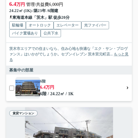
6.4
万円
管理/共益費6,000円
24.22㎡ (1K) /築23年 /6階建
東海道本線「茨木」駅 徒歩20分
駐輪場
オートロック
エレベーター
光ファイバー
バイク置場あり
公共下水
茨木市エリアでの住まいなら、住み心地も快適な「エク・サン・プロヴ
ァンス」はいかがでしょうか。セブンイレブン 茨木宮元町店...
もっと見
る
募集中の部屋
6階
6.4万円
6階 / 24.22㎡ / 1K
賃貸マンション