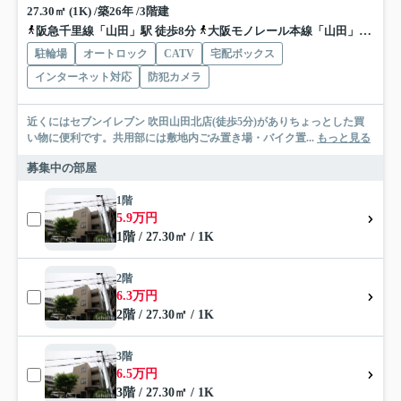
27.30㎡ (1K) /築26年 /3階建
阪急千里線「山田」駅 徒歩8分
大阪モノレール本線「山田」駅 徒歩8分
駐輪場
オートロック
CATV
宅配ボックス
インターネット対応
防犯カメラ
近くにはセブンイレブン 吹田山田北店(徒歩5分)がありちょっとした買
い物に便利です。共用部には敷地内ごみ置き場・バイク置...
もっと見る
募集中の部屋
1階
5.9万円
1階 / 27.30㎡ / 1K
2階
6.3万円
2階 / 27.30㎡ / 1K
3階
6.5万円
3階 / 27.30㎡ / 1K