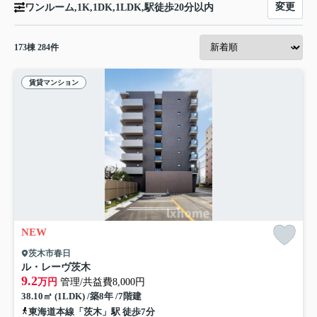
変更
ワンルーム,1K,1DK,1LDK,駅徒歩20分以内
173
棟
284
件
賃貸マンション
NEW
茨木市春日
ル・レーヴ茨木
9.2
万円
管理/共益費8,000円
38.10㎡ (1LDK) /築8年 /7階建
東海道本線「茨木」駅 徒歩7分