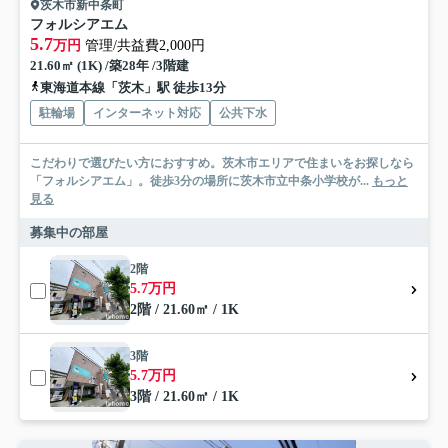
茨木市新中条町
フォルシアエム
5.7
万円
管理/共益費2,000円
21.60㎡ (1K) /築28年 /3階建
東海道本線「茨木」駅 徒歩13分
駐輪場
インターネット対応
公共下水
こだわりで選びたい方におすすめ。茨木市エリアで住まいをお探しなら
「フォルシアエム」。徒歩3分の場所に茨木市立中条小学校が...
もっと
見る
募集中の部屋
2階
5.7万円
2階 / 21.60㎡ / 1K
3階
5.7万円
3階 / 21.60㎡ / 1K