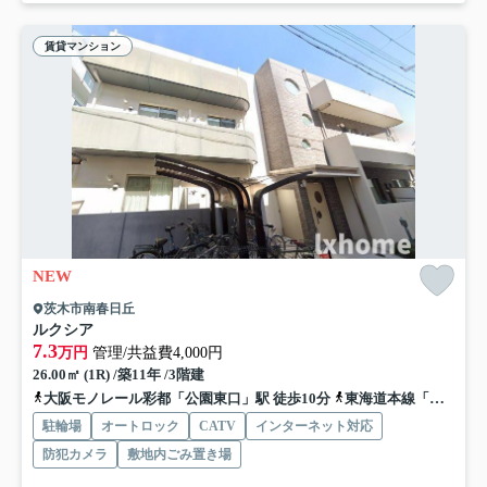
賃貸マンション
NEW
茨木市南春日丘
ルクシア
7.3
万円
管理/共益費4,000円
26.00㎡ (1R) /築11年 /3階建
大阪モノレール彩都「公園東口」駅 徒歩10分
東海道本線「茨木」駅 徒歩23分
駐輪場
オートロック
CATV
インターネット対応
防犯カメラ
敷地内ごみ置き場