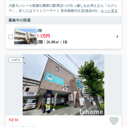
大阪モノレール彩都公園東口駅周辺への引っ越しをお考えなら「ルクシ
ア」。近くにはファミリーマート 茨木南春日丘店(徒歩4分...
もっと見る
募集中の部屋
2階
7.3万円
2階 / 26.00㎡ / 1R
ハイツ
NEW