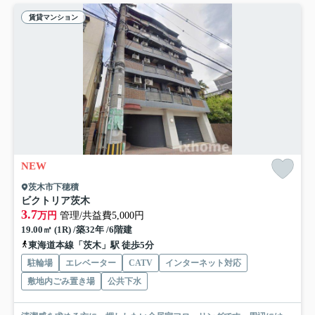
賃貸マンション
NEW
茨木市下穂積
ビクトリア茨木
3.7
万円
管理/共益費5,000円
19.00㎡ (1R) /築32年 /6階建
東海道本線「茨木」駅 徒歩5分
駐輪場
エレベーター
CATV
インターネット対応
敷地内ごみ置き場
公共下水