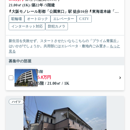
21.00㎡ (1K) /築22年 /5階建
大阪モノレール彩都「公園東口」駅 徒歩16分
東海道本線「茨木」駅 徒歩21分
駐輪場
オートロック
エレベーター
CATV
インターネット対応
防犯カメラ
新生活を失敗せず、スタートさせたいならこちらの「プライム青葉丘」
はいかがでしょうか。共用部にはエレベータ・敷地内ごみ置き...
もっと
見る
募集中の部屋
5階
5.8万円
5階 / 21.00㎡ / 1K
ハイツ