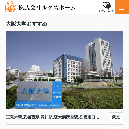
0
お気に入り
大阪大学おすすめ
変更
茨木駅,彩都西駅,豊川駅,阪大病院前駅,公園東口駅,万博記念公園駅,北千里駅,山田駅