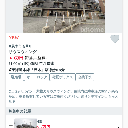
NEW
茨木市若草町
サウスウィング
5.5
万円
管理/共益費-
21.60㎡ (1K) /築31年 /4階建
東海道本線「茨木」駅 徒歩18分
駐輪場
オートロック
宅配ボックス
公共下水
こだわりポイント満載のサウスウィング。敷地内に駐車場の空きがある
ため、車を所有している方はご検討ください。造りとデザイン...
もっと
見る
募集中の部屋
4階
5.5万円