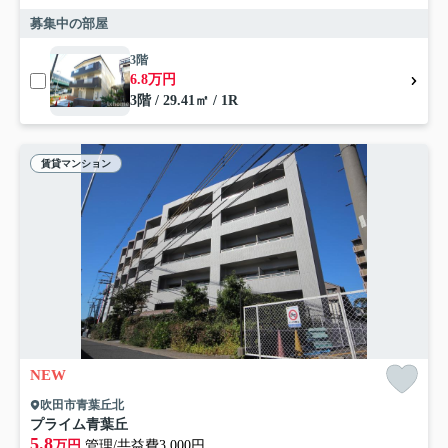
募集中の部屋
3階
6.8万円
3階 / 29.41㎡ / 1R
賃貸マンション
NEW
吹田市青葉丘北
プライム青葉丘
5.8
万円
管理/共益費3,000円