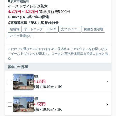
茨木市稲葉町
イーストヴィレッジ茨木
4.2
4.3
万円～
万円
管理/共益費5,000円
18.00㎡ (1K) /築32年 /3階建
東海道本線「茨木」駅 徒歩20分
駐輪場
オートロック
CATV
光ファイバー
閑静な住宅地
バイク置場あり
こだわりで選びたい方におすすめ。茨木市エリアで住まいをお探しなら
「イーストヴィレッジ茨木」。ローソン 茨木舟木町店まで徒...
もっと見
る
募集中の部屋
1階
4.2万円
1階 / 18.00㎡ / 1K
2階
4.3万円
2階 / 18.00㎡ / 1K