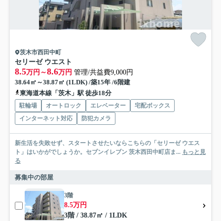
茨木市西田中町
セリーゼ ウエスト
8.5
8.6
万円～
万円
管理/共益費9,000円
38.64㎡～38.87㎡ (1LDK) /築15年 /6階建
東海道本線「茨木」駅 徒歩18分
駐輪場
オートロック
エレベーター
宅配ボックス
インターネット対応
防犯カメラ
新生活を失敗せず、スタートさせたいならこちらの「セリーゼ ウエス
ト」はいかがでしょうか。セブンイレブン 茨木西田中町店ま...
もっと見
る
募集中の部屋
3階
8.5万円
3階 / 38.87㎡ / 1LDK