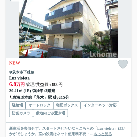
NEW
茨木市下穂積
Luz violeta
6.8
万円
管理/共益費5,000円
29.41㎡ (1R) /築4年 /3階建
東海道本線「茨木」駅 徒歩15分
駐輪場
オートロック
宅配ボックス
インターネット対応
防犯カメラ
敷地内ごみ置き場
新生活を失敗せず、スタートさせたいならこちらの「Luz violeta」はい
かがでしょうか。室内設備はネット使用料不要・...
もっと見る