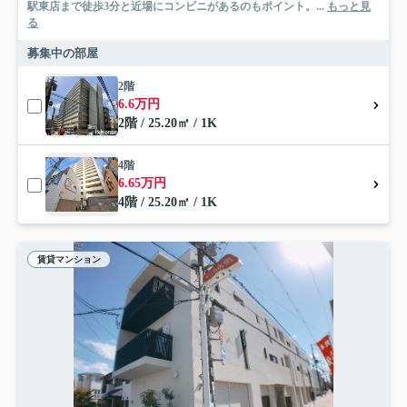
駅東店まで徒歩3分と近場にコンビニがあるのもポイント。...
もっと見
る
募集中の部屋
2階
6.6万円
2階 / 25.20㎡ / 1K
4階
6.65万円
4階 / 25.20㎡ / 1K
賃貸マンション