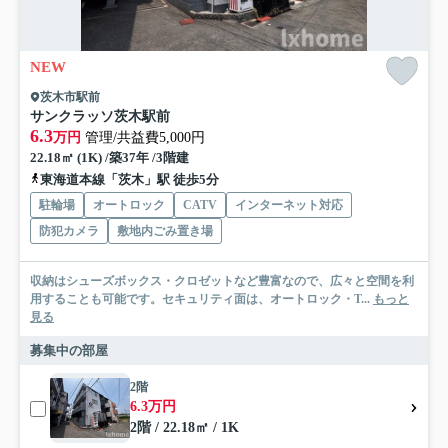
NEW
茨木市駅前
サンクラッソ茨木駅前
6.3
万円
管理/共益費5,000円
22.18㎡ (1K) /築37年 /3階建
東海道本線「茨木」駅 徒歩5分
駐輪場
オートロック
CATV
インターネット対応
防犯カメラ
敷地内ごみ置き場
収納はシューズボックス・クロゼットなど豊富なので、広々と空間を利
用することも可能です。セキュリティ面は、オートロック・T...
もっと
見る
募集中の部屋
2階
6.3万円
2階 / 22.18㎡ / 1K