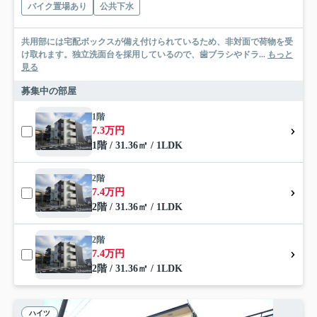
バイク置場あり
公共下水
共用部には宅配ボックスが備え付けられているため、非対面で荷物を受
け取れます。独立洗面台を採用しているので、歯ブラシやドラ...
もっと
見る
募集中の部屋
1階
7.3万円
1階 / 31.36㎡ / 1LDK
2階
7.4万円
2階 / 31.36㎡ / 1LDK
2階
7.4万円
2階 / 31.36㎡ / 1LDK
ハイツ