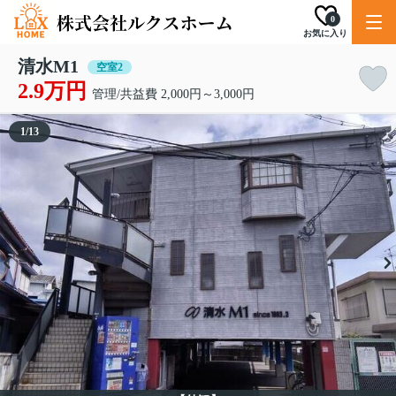
0
お気に入り
清水M1
空室2
2.9万円
管理/共益費 2,000円～3,000円
1
/
13