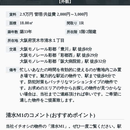
【外観】
2.9万円 管理/共益費 2,000円～3,000円
賃料
18.00㎡
1R
面積
間取り
築33年
1階/2階建
築年数
所在階
大阪府
茨木市
清水
１丁目
所在地
大阪モノレール彩都
「
豊川
」駅 徒歩8分
交通
大阪モノレール彩都
「
彩都西
」駅 徒歩29分
大阪モノレール彩都
「
阪大病院前
」駅 徒歩32分
忙しいあなたの時間を有効的に使えるのが敷地内ごみ置
備考
き場です。魅力的な駅近の物件で、駅まで徒歩8分で
す。防犯対策もバッチリなマンションタイプの物件で
す。お求めのエリアの中からお探しの物件が見つからな
い場合は、当社までご連絡頂ければ幸いです。ご希望に
適した物件をご提案致します。
清水M1のコメント(おすすめポイント)
当社イチオシの物件の「清水M1」。ぜひ一度ご覧ください。駅