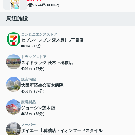
2階 / 5.44坪(18.00㎡)
周辺施設
コンビニエンスストア
セブンイレブン 茨木豊川5丁目店
889ｍ（12分）
ドラッグストア
スギドラッグ 茨木上穂積店
4506ｍ（57分）
総合病院
大阪府済生会茨木病院
4550ｍ（57分）
家電製品
ジョーシン茨木店
4635ｍ（58分）
スーパー
ダイエー 上穂積店・イオンフードスタイル