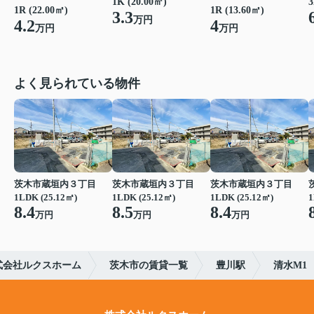
1K (20.00㎡)
3
1R (22.00㎡)
1R (13.60㎡)
3.3
万円
4.2
4
万円
万円
よく見られている物件
茨木市蔵垣内３丁目
茨木市蔵垣内３丁目
茨木市蔵垣内３丁目
1LDK (25.12㎡)
1LDK (25.12㎡)
1LDK (25.12㎡)
1
8.4
8.5
8.4
万円
万円
万円
式会社ルクスホーム
茨木市の賃貸一覧
豊川駅
清水M1