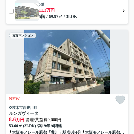
5階
11.3万円
5階 / 69.97㎡ / 3LDK
賃貸マンション
NEW
茨木市西豊川町
ルンガヴィータ
8.6
万円
管理/共益費9,000円
53.60㎡ (2LDK) /築19年 /6階建
大阪モノレール彩都「豊川」駅 徒歩4分
大阪モノレール彩都「阪大病院前」駅 徒歩29分