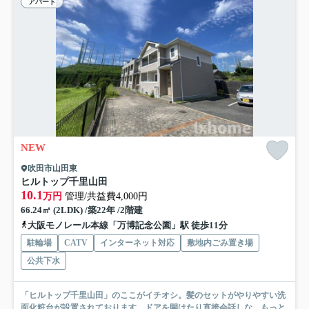
アパート
NEW
吹田市山田東
ヒルトップ千里山田
10.1
万円
管理/共益費4,000円
66.24㎡ (2LDK) /築22年 /2階建
大阪モノレール本線「万博記念公園」駅 徒歩11分
駐輪場
CATV
インターネット対応
敷地内ごみ置き場
公共下水
「ヒルトップ千里山田」のここがイチオシ。髪のセットがやりやすい洗
面化粧台が設置されております。ドアを開けたり直接会話しな...
もっと