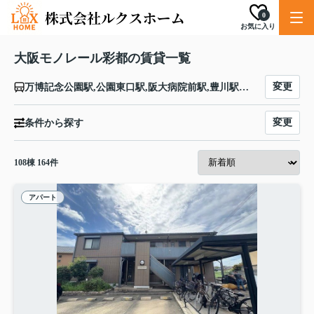
0
お気に入り
大阪モノレール彩都の賃貸一覧
変更
万博記念公園駅,公園東口駅,阪大病院前駅,豊川駅,彩都西駅
変更
条件から探す
108
棟
164
件
アパート