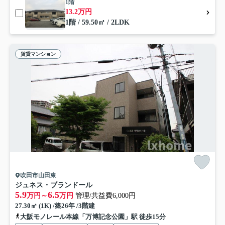
1階
13.2万円
1階 / 59.50㎡ / 2LDK
賃貸マンション
吹田市山田東
ジュネス・ブランドール
5.9
6.5
万円～
万円
管理/共益費6,000円
27.30㎡ (1K) /築26年 /3階建
大阪モノレール本線「万博記念公園」駅 徒歩15分