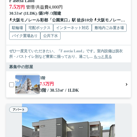
F asecia Laud
7.5
万円
管理/共益費4,000円
30.53㎡ (1LDK) /築3年 /3階建
大阪モノレール彩都「公園東口」駅 徒歩10分
大阪モノレール本線「万博記念公園」駅 徒歩25分
駐輪場
宅配ボックス
インターネット対応
敷地内ごみ置き場
バイク置場あり
公共下水
ぜひ一度見ていただきたい、「F asecia Laud」です。室内設備は脱衣
所・バストイレ別など豊富に揃っており、過ごし...
もっと見る
募集中の部屋
3階
7.5万円
3階 / 30.53㎡ / 1LDK
アパート