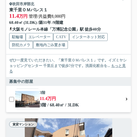
吹田市岸部北
東千里ＯＭパレス１
11.4
万円
管理/共益費8,000円
68.40㎡ (3LDK) /築31年 /9階建
大阪モノレール本線「万博記念公園」駅 徒歩40分
駐輪場
エレベーター
CATV
インターネット対応
防犯カメラ
敷地内ごみ置き場
ぜひ一度見ていただきたい、「東千里ＯＭパレス１」です。イズミヤシ
ョッピングセンター 千里丘まで徒歩7分です。洗面化粧台を...
もっと見
る
募集中の部屋
3階
11.4万円
3階 / 68.40㎡ / 3LDK
賃貸マンション