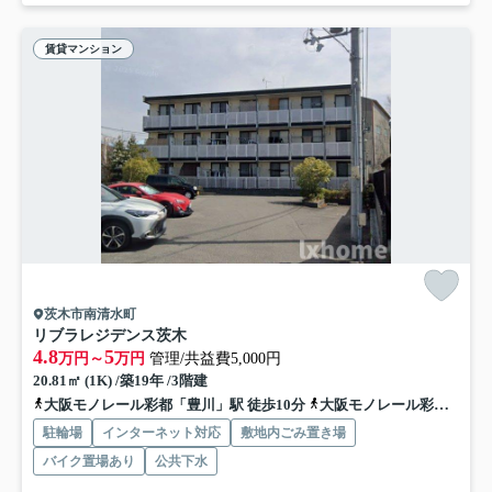
賃貸マンション
茨木市南清水町
リブラレジデンス茨木
4.8
5
万円～
万円
管理/共益費5,000円
20.81㎡ (1K) /築19年 /3階建
大阪モノレール彩都「豊川」駅 徒歩10分
大阪モノレール彩都「阪大病院前」駅 徒歩34分
駐輪場
インターネット対応
敷地内ごみ置き場
バイク置場あり
公共下水