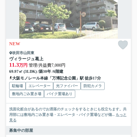
NEW
吹田市山田東
ヴィラージュ葛上
11.3
万円
管理/共益費7,000円
69.97㎡ (3LDK) /築30年 /6階建
大阪モノレール本線「万博記念公園」駅 徒歩17分
駐輪場
エレベーター
光ファイバー
防犯カメラ
敷地内ごみ置き場
バイク置場あり
洗面化粧台があるのでお洒落のチェックをするときにも役立ちます。共
用部には敷地内ごみ置き場・エレベータ・バイク置場などが備...
もっと
見る
募集中の部屋