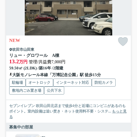
NEW
吹田市山田東
リュー・グロワール A棟
13.2
万円
管理/共益費7,000円
59.50㎡ (2LDK) /築16年 /2階建
大阪モノレール本線「万博記念公園」駅 徒歩15分
駐輪場
オートロック
インターネット対応
防犯カメラ
敷地内ごみ置き場
公共下水
セブンイレブン 吹田山田北店まで徒歩4分と近場にコンビニがあるのも
ポイント。室内設備は追い焚き・ネット使用料不要・システ...
もっと見
る
募集中の部屋