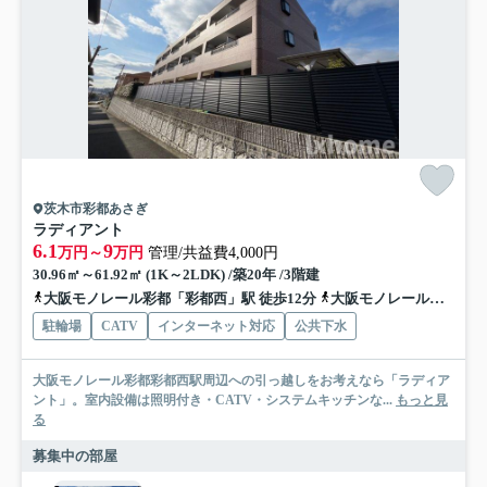
茨木市彩都あさぎ
ラディアント
6.1
9
万円～
万円
管理/共益費4,000円
30.96㎡～61.92㎡ (1K～2LDK) /築20年 /3階建
大阪モノレール彩都「彩都西」駅 徒歩12分
大阪モノレール彩都「豊川」駅 徒歩26分
駐輪場
CATV
インターネット対応
公共下水
大阪モノレール彩都彩都西駅周辺への引っ越しをお考えなら「ラディア
ント」。室内設備は照明付き・CATV・システムキッチンな...
もっと見
る
募集中の部屋