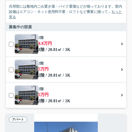
共用部には敷地内ごみ置き場・バイク置場などが揃っております。室内
設備はエアコン・ネット使用料不要・ロフトなど豊富に揃って...
もっと
見る
募集中の部屋
1階
4.8万円
1階 / 20.81㎡ / 1K
2階
5万円
2階 / 20.81㎡ / 1K
2階
5万円
2階 / 20.81㎡ / 1K
アパート