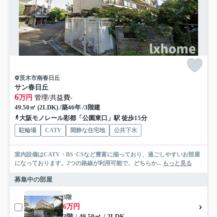
茨木市南春日丘
サン春日丘
6
万円
管理/共益費-
49.50㎡ (2LDK) /築46年 /3階建
大阪モノレール彩都「公園東口」駅 徒歩15分
駐輪場
CATV
閑静な住宅地
公共下水
室内設備はCATV・BS･CSなど豊富に揃っており、過ごしやすいお部屋
になっております。2つの路線が利用可能で、どちらか...
もっと見る
募集中の部屋
3階
6万円
3階 / 49.50㎡ / 2LDK