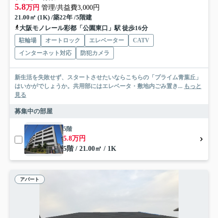
5.8
万円
管理/共益費3,000円
21.00㎡ (1K) /築22年 /5階建
大阪モノレール彩都「公園東口」駅 徒歩16分
駐輪場
オートロック
エレベーター
CATV
インターネット対応
防犯カメラ
新生活を失敗せず、スタートさせたいならこちらの「プライム青葉丘」
はいかがでしょうか。共用部にはエレベータ・敷地内ごみ置き...
もっと
見る
募集中の部屋
5階
5.8万円
5階 / 21.00㎡ / 1K
アパート