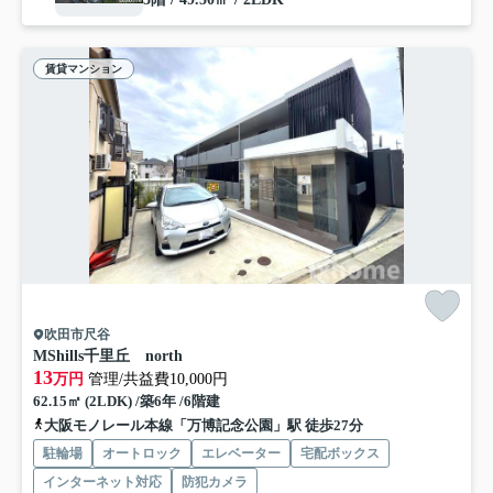
賃貸マンション
吹田市尺谷
MShills千里丘 north
13
万円
管理/共益費10,000円
62.15㎡ (2LDK) /築6年 /6階建
大阪モノレール本線「万博記念公園」駅 徒歩27分
駐輪場
オートロック
エレベーター
宅配ボックス
インターネット対応
防犯カメラ