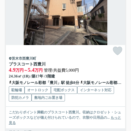
茨木市西豊川町
プラスコート西豊川
4.9
5.4
万円～
万円
管理/共益費5,000円
24.36㎡ (1R) /築17年 /3階建
大阪モノレール彩都「豊川」駅 徒歩8分
大阪モノレール彩都「阪大病院前」駅 徒歩28分
駐輪場
オートロック
宅配ボックス
インターネット対応
防犯カメラ
敷地内ごみ置き場
こだわりポイント満載のプラスコート西豊川。収納はクロゼット・シュ
ーズボックスなどが備え付けられているので、衣類や日用品の...
もっと
見る