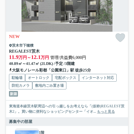
NEW
茨木市下穂積
REGALEST茨木
11.9
12.1
万円～
万円
管理/共益費6,000円
40.89㎡～41.47㎡ (2LDK) /予定 /3階建
大阪モノレール彩都「公園東口」駅 徒歩25分
駐輪場
オートロック
宅配ボックス
インターネット対応
防犯カメラ
敷地内ごみ置き場
新築
東海道本線茨木駅周辺への引っ越しをお考えなら「(仮称)REGALEST茨
木2」。買い物に便利なショッピングセンター「イオ...
もっと見る
募集中の部屋
1階