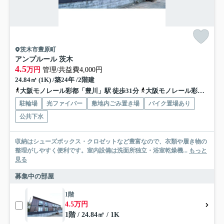
茨木市豊原町
アンプルール 茨木
4.5
万円
管理/共益費4,000円
24.84㎡ (1K) /築24年 /2階建
大阪モノレール彩都「豊川」駅 徒歩31分
大阪モノレール彩都「彩都西」駅 徒歩49分
駐輪場
光ファイバー
敷地内ごみ置き場
バイク置場あり
公共下水
収納はシューズボックス・クロゼットなど豊富なので、衣類や履き物の
整理がしやすく便利です。室内設備は洗面所独立・浴室乾燥機...
もっと
見る
募集中の部屋
1階
4.5万円
1階 / 24.84㎡ / 1K