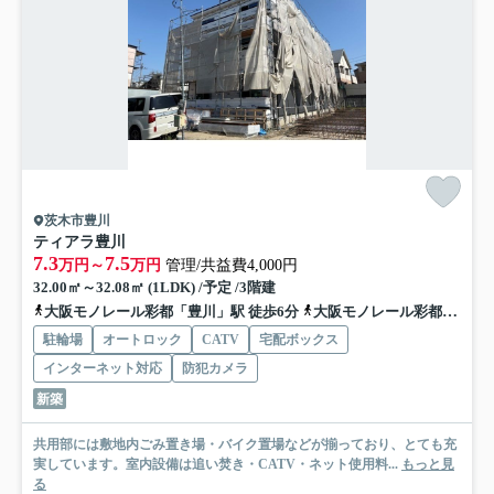
茨木市豊川
ティアラ豊川
7.3
7.5
万円～
万円
管理/共益費4,000円
32.00㎡～32.08㎡ (1LDK) /予定 /3階建
大阪モノレール彩都「豊川」駅 徒歩6分
大阪モノレール彩都「阪大病院前」駅 徒歩25分
駐輪場
オートロック
CATV
宅配ボックス
インターネット対応
防犯カメラ
新築
共用部には敷地内ごみ置き場・バイク置場などが揃っており、とても充
実しています。室内設備は追い焚き・CATV・ネット使用料...
もっと見
る