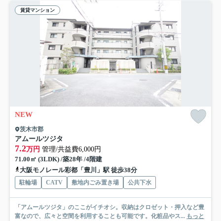
賃貸マンション
NEW
茨木市郡
アムールツジタ
7.2
万円
管理/共益費6,000円
71.00㎡ (3LDK) /築28年 /4階建
大阪モノレール彩都「豊川」駅 徒歩38分
駐輪場
CATV
敷地内ごみ置き場
公共下水
「アムールツジタ」のここがイチオシ。収納はクロゼット・押入など豊
富なので、広々と空間を利用することも可能です。化粧品やス...
もっと