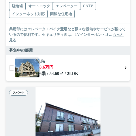
駐輪場
オートロック
エレベーター
CATV
インターネット対応
閑静な住宅地
共用部にはエレベータ・バイク置場など様々な設備やサービスが揃って
いるので便利です。セキュリティ面は、TVインターホン・オ...
もっと
見る
募集中の部屋
6階
8.6万円
6階 / 53.60㎡ / 2LDK
アパート