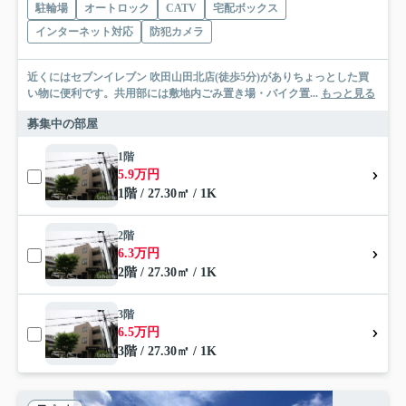
駐輪場
オートロック
CATV
宅配ボックス
インターネット対応
防犯カメラ
近くにはセブンイレブン 吹田山田北店(徒歩5分)がありちょっとした買
い物に便利です。共用部には敷地内ごみ置き場・バイク置...
もっと見る
募集中の部屋
1階
5.9万円
1階 / 27.30㎡ / 1K
2階
6.3万円
2階 / 27.30㎡ / 1K
3階
6.5万円
3階 / 27.30㎡ / 1K