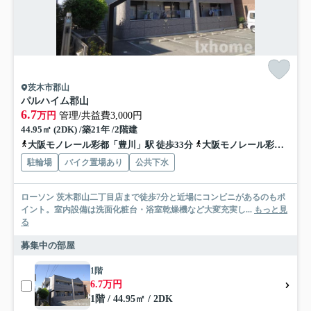
茨木市郡山
パルハイム郡山
6.7
万円
管理/共益費3,000円
44.95㎡ (2DK) /築21年 /2階建
大阪モノレール彩都「豊川」駅 徒歩33分
大阪モノレール彩都「阪大病院前」駅 徒歩40分
駐輪場
バイク置場あり
公共下水
ローソン 茨木郡山二丁目店まで徒歩7分と近場にコンビニがあるのもポ
イント。室内設備は洗面化粧台・浴室乾燥機など大変充実し...
もっと見
る
募集中の部屋
1階
6.7万円
1階 / 44.95㎡ / 2DK