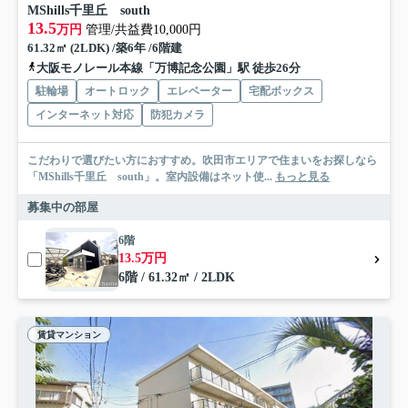
MShills千里丘 south
13.5
万円
管理/共益費10,000円
61.32㎡ (2LDK) /築6年 /6階建
大阪モノレール本線「万博記念公園」駅 徒歩26分
駐輪場
オートロック
エレベーター
宅配ボックス
インターネット対応
防犯カメラ
こだわりで選びたい方におすすめ。吹田市エリアで住まいをお探しなら
「MShills千里丘 south」。室内設備はネット使...
もっと見る
募集中の部屋
6階
13.5万円
6階 / 61.32㎡ / 2LDK
賃貸マンション