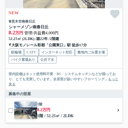
NEW
茨木市南春日丘
シャーメゾン南春日丘
8.2
万円
管理/共益費4,000円
52.25㎡ (2LDK) /築22年 /2階建
大阪モノレール彩都「公園東口」駅 徒歩17分
駐輪場
CATV
インターネット対応
敷地内ごみ置き場
バイク置場あり
公共下水
室内設備はネット使用料不要・BS・システムキッチンなどが揃ってお
り、とても充実しています。全居室が扱いやすいフローリング...
もっと
見る
募集中の部屋
1階
8.2万円
1階 / 52.25㎡ / 2LDK