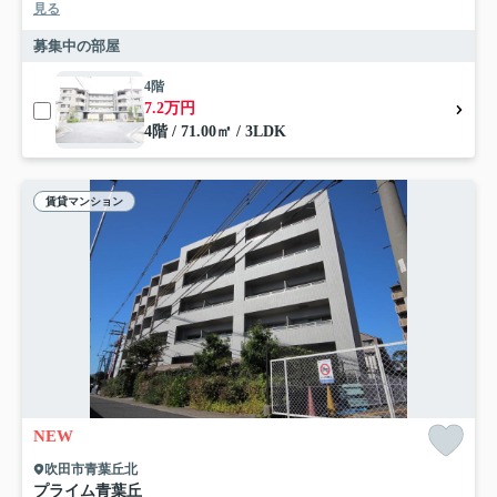
見る
募集中の部屋
4階
7.2万円
4階 / 71.00㎡ / 3LDK
賃貸マンション
NEW
吹田市青葉丘北
プライム青葉丘