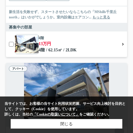
新生活を失敗せず、スタートさせたいならこちらの「MShills千里丘
north」はいかがでしょうか。室内設備はエアコン...
もっと見る
募集中の部屋
4階
13万円
4階 / 62.15㎡ / 2LDK
アパート
当サイトでは、お客様の当サイト利用状況把握、サービス向上検討を目的と
して、クッキー（Cookie）を使用しています。
詳しくは、当社の
「Cookieの取扱いについて」
をご確認ください。
閉じる