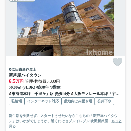
吹田市新芦屋上
新芦屋ハイタウン
6.5
万円
管理/共益費5,000円
56.00㎡ (3LDK) /築38年 /3階建
東海道本線「千里丘」駅 徒歩14分
大阪モノレール本線「宇野辺」駅 徒歩19分
駐輪場
インターネット対応
敷地内ごみ置き場
公共下水
新生活を失敗せず、スタートさせたいならこちらの「新芦屋ハイタウ
ン」はいかがでしょうか。近くにはセブンイレブン 吹田新芦屋...
もっと
見る