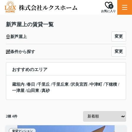
0
お気に入り
新芦屋上の賃貸一覧
変更
新芦屋上
変更
条件から探す
おすすめのエリア
蔵垣内
/
春日
/
千里丘
/
千里丘東
/
沢良宜西
/
中津町
/
下穂積
/
一津屋
/
山田東
/
真砂
2
棟
4
件
賃貸マンション