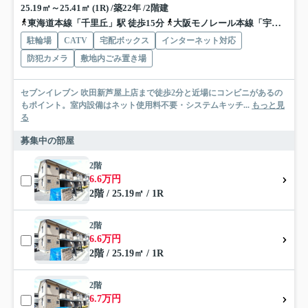
25.19㎡～25.41㎡ (1R) /築22年 /2階建
東海道本線「千里丘」駅 徒歩15分
大阪モノレール本線「宇野辺」駅 徒歩15分
駐輪場
CATV
宅配ボックス
インターネット対応
防犯カメラ
敷地内ごみ置き場
セブンイレブン 吹田新芦屋上店まで徒歩2分と近場にコンビニがあるの
もポイント。室内設備はネット使用料不要・システムキッチ...
もっと見
る
募集中の部屋
2階
6.6万円
2階 / 25.19㎡ / 1R
2階
6.6万円
2階 / 25.19㎡ / 1R
2階
6.7万円