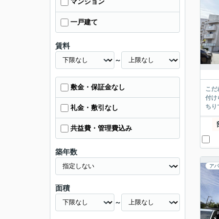
マンション
一戸建て
賃料
～
敷金・保証金なし
こだ
付け
ちり
礼金・敷引なし
共益費・管理費込み
築年数
アパ
面積
～