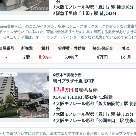
分
大阪モノレール彩都
「
豊川
」駅 徒歩16分
阪急千里線
「
山田
」駅 徒歩42分
haton美穂ヶ丘」のここがイチオシ。収納はシューズボックス・クロゼットなど豊
ボックスが付いているので、荷物の受け取りのために早く帰宅する必要がありませ
。セキュリティ面は、オートロック・TVインターホンなど充実しているので安心して
部屋番号
所在階
賃料
管理費・共益費
敷金/保証金
礼金
8.9
-
2階
5,000円
0万円
1ヶ月
万円
マンション
茨木市
美穂ケ丘
朝日プラザ千里北C棟
12.8
万円
管理/共益費-
91.48㎡ (5LDK) /築42年 /12階建
大阪モノレール彩都
「
阪大病院前
」駅 徒
分
大阪モノレール彩都
「
豊川
」駅 徒歩19分
大阪モノレール彩都
「
公園東口
」駅 徒歩2
わりで選びたい方におすすめ。茨木市エリアで住まいをお探しなら「朝日プラザ千里北