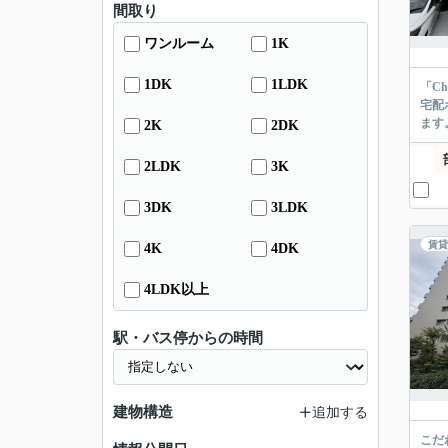
間取り
ワンルーム
1K
1DK
1LDK
「C
宅配
ます
2K
2DK
2LDK
3K
3DK
3LDK
賃貸
4K
4DK
4LDK以上
駅・バス停からの時間
建物構造
追加する
こだ