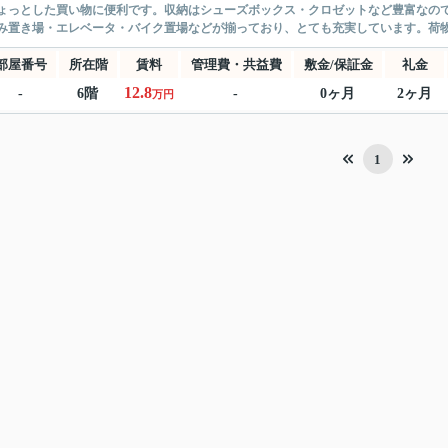
ょっとした買い物に便利です。収納はシューズボックス・クロゼットなど豊富なの
み置き場・エレベータ・バイク置場などが揃っており、とても充実しています。荷物を
部屋番号
所在階
賃料
管理費・共益費
敷金/保証金
礼金
12.8
-
6階
-
0ヶ月
2ヶ月
万円
1