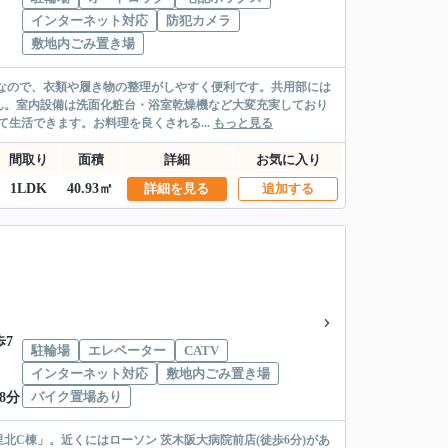
インターネット対応
防犯カメラ
敷地内ごみ置き場
富なので、衣類や履き物の整理がしやすく便利です。共用部には
ん。室内設備は洗面化粧台・浴室乾燥機など大変充実しており
生活できます。お料理を良くされる...
もっと見る
間取り
面積
詳細
お気に入り
1LDK
40.93㎡
詳細を見る
追加する
歩7
駐輪場
エレベーター
CATV
インターネット対応
敷地内ごみ置き場
バイク置場あり
8分
C棟」。近くにはローソン 茨木阪大病院前店(徒歩6分)があ