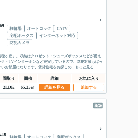
歩9
駐輪場
オートロック
CATV
宅配ボックス
インターネット対応
防犯カメラ
美穂ヶ丘」。収納はクロゼット・シューズボックスなどが備え
ク・TVインターホンなど充実しているので、防犯対策もばっ
いお部屋になります。賃貸住宅をお探しの...
もっと見る
間取り
面積
詳細
お気に入り
2LDK
65.25㎡
詳細を見る
追加する
新築
10
駐輪場
オートロック
宅配ボックス