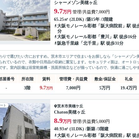
シャーメゾン美穂ヶ丘
9.7
万円
管理/共益費7,000円
65.25㎡ (2LDK) /築15年 /3階建
大阪モノレール彩都
「
阪大病院前
」駅 徒
分
大阪モノレール彩都
「
豊川
」駅 徒歩16分
阪急千里線
「
北千里
」駅 徒歩31分
わりで選びたい方におすすめ。茨木市エリアで住まいをお探しなら「シャーメゾン
られているので、衣類や日用品の収納に重宝します。セキュリティ面は、オートロッ
です。室内設備は浴室乾燥機・洗面所独立などが揃っているので、快適に過ごしやす
部屋番号
所在階
賃料
管理費・共益費
敷金/保証金
礼金
9.7
-
3階
7,000円
5万円
19.4万円
万円
ート
茨木市
美穂ケ丘
Chaton美穂ヶ丘
8.9
万円
管理/共益費5,000円
40.93㎡ (1LDK) /新築 /3階建
大阪モノレール彩都
「
阪大病院前
」駅 徒歩