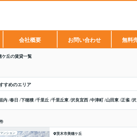
会社概要
お問い合わせ
無料
穂ケ丘の賃貸一覧
すすめのエリア
垣内
/
春日
/
下穂積
/
千里丘
/
千里丘東
/
沢良宜西
/
中津町
/
山田東
/
正雀
/
沢
件
マンション
茨木市
美穂ケ丘