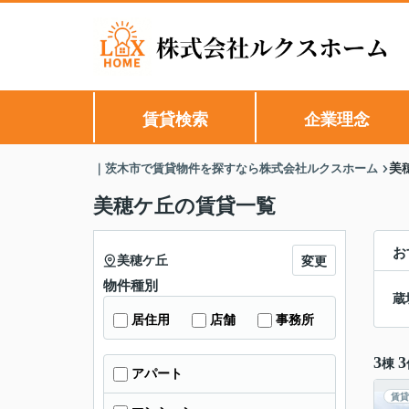
賃貸検索
企業理念
｜茨木市で賃貸物件を探すなら株式会社ルクスホーム
美
美穂ケ丘の賃貸一覧
お
美穂ケ丘
変更
物件種別
蔵
居住用
店舗
事務所
3
3
棟
アパート
賃貸