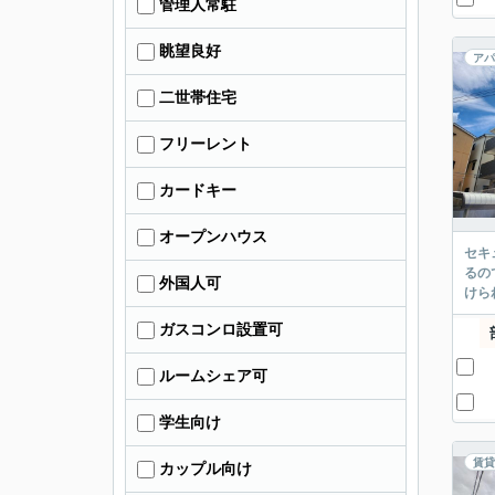
管理人常駐
眺望良好
アパ
二世帯住宅
フリーレント
カードキー
オープンハウス
セキ
るの
外国人可
けら
ガスコンロ設置可
ルームシェア可
学生向け
賃貸
カップル向け