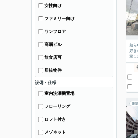
女性向け
ファミリー向け
ワンフロア
高層ビル
知ら
好き
宝し
飲食店可
居抜物件
設備・仕様
室内洗濯機置場
賃貸
フローリング
ロフト付き
メゾネット