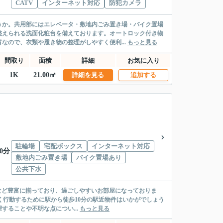
CATV
インターネット対応
防犯カメラ
うか。共用部にはエレベータ・敷地内ごみ置き場・バイク置場
整えられる洗面化粧台を備えております。オートロック付き物
なので、衣類や履き物の整理がしやすく便利...
もっと見る
間取り
面積
詳細
お気に入り
1K
21.00㎡
詳細を見る
追加する
駐輪場
宅配ボックス
インターネット対応
0分
敷地内ごみ置き場
バイク置場あり
公共下水
イレ別など豊富に揃っており、過ごしやすいお部屋になっておりま
く行動するために駅から徒歩10分の駅近物件はいかがでしょう
ることや不明な点につい...
もっと見る