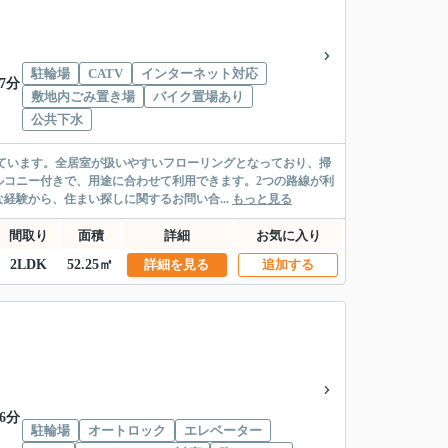
駐輪場
CATV
インターネット対応
7分
敷地内ごみ置き場
バイク置場あり
公共下水
ています。全居室が扱いやすいフローリングとなっており、掃
ルコニー付きで、用途に合わせて利用できます。2つの路線が利
験から、住まい探しに関するお問い合...
もっと見る
間取り
面積
詳細
お気に入り
2LDK
52.25㎡
詳細を見る
追加する
6分
駐輪場
オートロック
エレベーター