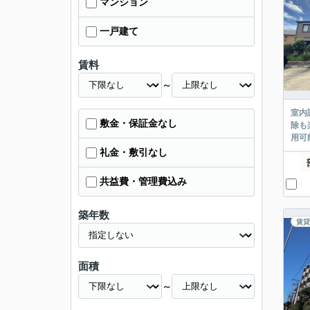
マンション
一戸建て
賃料
～
室内
敷金・保証金なし
除も
用可
礼金・敷引なし
共益費・管理費込み
築年数
賃貸
面積
～