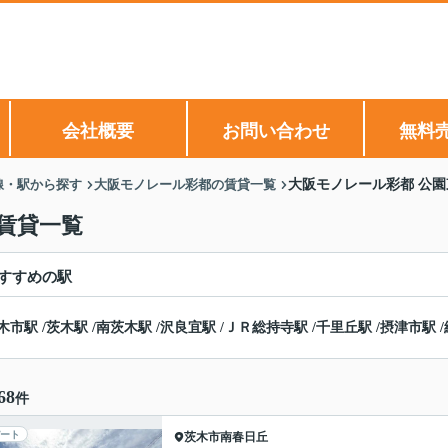
会社概要
お問い合わせ
無料
線・駅から探す
大阪モノレール彩都の賃貸一覧
大阪モノレール彩都 公
賃貸一覧
すすめの駅
木市駅
/
茨木駅
/
南茨木駅
/
沢良宜駅
/
ＪＲ総持寺駅
/
千里丘駅
/
摂津市駅
/
68
件
ート
茨木市
南春日丘