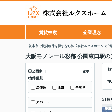
賃貸検索
企業理念
｜茨木市で賃貸物件を探すなら株式会社ルクスホーム
沿
大阪モノレール彩都 公園東口駅の
お
公園東口
変更
物件種別
茨
居住用
店舗
事務所
51
棟
アパート
アパ