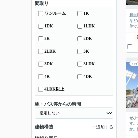
間取り
ワンルーム
1K
新生
など
1DK
1LDK
件で
2K
2DK
2LDK
3K
3DK
3LDK
ハイ
4K
4DK
4LDK以上
駅・バス停からの時間
ぜひ
す。
建物構造
追加する
か。