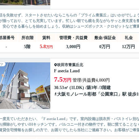
活を失敗せず、スタートさせたいならこちらの「プライム青葉丘」はいかがでしょ
が揃っており、とても充実しています。忙しい朝でも鏡を見ながらサッと身支度を
、安心できる暮らしを始めましょう。収納はシューズボックス・クロゼットなど豊富
部屋番号
所在階
賃料
管理費・共益費
敷金/保証金
礼金
5.8
-
5階
3,000円
0万円
12万円
万円
ツ
吹田市
青葉丘北
F asecia Laud
7.5
万円
管理/共益費4,000円
30.53㎡ (1LDK) /築3年 /3階建
大阪モノレール彩都
「
公園東口
」駅 徒歩1
一度見ていただきたい、「F asecia Laud」です。室内設備は脱衣所・バスト
お掃除がしやすいIHキッチンです。バルコニー付きの物件です。朝に慌てることな
賃貸住宅情報をお探しの方で、お困りでしたら当社にご連絡下さい。お客様がご希望す