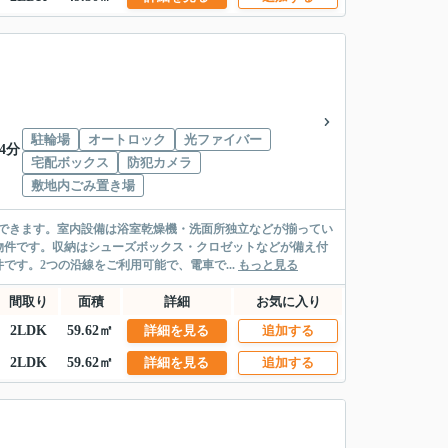
駐輪場
オートロック
光ファイバー
4分
宅配ボックス
防犯カメラ
敷地内ごみ置き場
できます。室内設備は浴室乾燥機・洗面所独立などが揃ってい
物件です。収納はシューズボックス・クロゼットなどが備え付
す。2つの沿線をご利用可能で、電車で...
もっと見る
間取り
面積
詳細
お気に入り
2LDK
59.62㎡
詳細を見る
追加する
2LDK
59.62㎡
詳細を見る
追加する