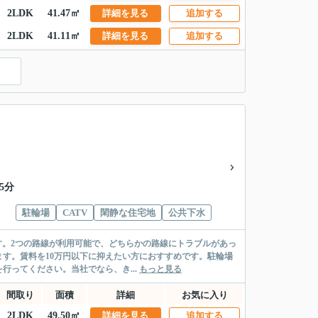
2LDK
41.47㎡
詳細を見る
追加する
2LDK
41.11㎡
詳細を見る
追加する
5分
駐輪場
CATV
閑静な住宅地
公共下水
ます。2つの路線が利用可能で、どちらかの路線にトラブルがあっ
す。賃料を10万円以下に抑えたい方におすすめです。駐輪場
ってください。当社でなら、き...
もっと見る
間取り
面積
詳細
お気に入り
2LDK
49.50㎡
詳細を見る
追加する