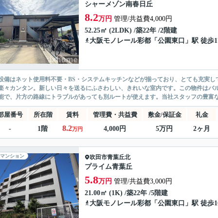
シャーメゾン南春日丘
8.2
万円
管理/共益費4,000円
52.25㎡ (2LDK) /築22年 /2階建
大阪モノレール彩都
「
公園東口
」駅 徒歩1
設備はネット使用料不要・BS・システムキッチンなどが揃っており、とても充実し
楽々カンタン。新しい日々を送るにふさわしい、きれいな室内です。この物件はバ
能で、片方の路線にトラブルがあっても別ルートが使えます。当社スタッフの豊富な経
部屋番号
所在階
賃料
管理費・共益費
敷金/保証金
礼金
8.2
-
1階
4,000円
5万円
2ヶ月
万円
マンション
吹田市
青葉丘北
プライム青葉丘
5.8
万円
管理/共益費3,000円
21.00㎡ (1K) /築22年 /5階建
大阪モノレール彩都
「
公園東口
」駅 徒歩1