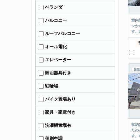
ベランダ
バルコニー
室内
ンか
す。
ルーフバルコニー
オール電化
エレベーター
賃貸
照明器具付き
駐輪場
バイク置場あり
家具・家電付き
収納
洗濯機置場有
たの
す。
個別空調