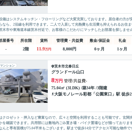
設備はシステムキッチン・フローリングなど大変充実しております。居住者の方が
らなら、2沿線を利用できます。二人で入居して光熱費も生活費も抑えられるお住
茨木市や東海道本線茨木付近で、お客様のこだわりにマッチしたお部屋を探しません
部屋番号
所在階
賃料
管理費・共益費
敷金/保証金
礼金
11.9
-
2階
8,000円
0ヶ月
1ヶ月
万円
マンション
茨木市
北春日丘
グランドール山口
8
万円
管理/共益費-
75.04㎡ (3LDK) /築34年 /3階建
大阪モノレール彩都
「
公園東口
」駅 徒歩2
はクロゼット・押入など豊富なので、広々と空間を利用することも可能です。玄関
かを確認できます。共用部には敷地内ごみ置き場・バイク置場などが揃っておりま
なんと専有面積が75.04平米もございます。駅まで徒歩14分でアクセス可能な物件です