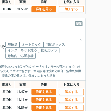
間取り
面積
詳細
お気に入り
1LDK
30.53㎡
詳細を見る
追加する
新築
駐輪場
オートロック
宅配ボックス
5分
インターネット対応
防犯カメラ
敷地内ごみ置き場
物に便利なショッピングセンター「イオンモール茨木」まで、歩
で安心して生活できます。室内設備は洗面化粧台・浴室乾燥機
交通の便の良さは、住まい...
もっと見る
間取り
面積
詳細
お気に入り
2LDK
41.47㎡
詳細を見る
追加する
2LDK
41.11㎡
詳細を見る
追加する
2LDK
40.89㎡
詳細を見る
追加する