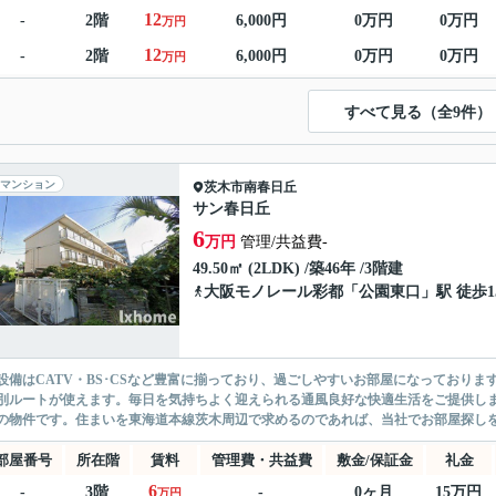
12
-
2階
6,000円
0万円
0万円
万円
12
-
2階
6,000円
0万円
0万円
万円
すべて見る（全9件）
マンション
茨木市
南春日丘
サン春日丘
6
万円
管理/共益費-
49.50㎡ (2LDK) /築46年 /3階建
大阪モノレール彩都
「
公園東口
」駅 徒歩1
設備はCATV・BS･CSなど豊富に揃っており、過ごしやすいお部屋になっており
別ルートが使えます。毎日を気持ちよく迎えられる通風良好な快適生活をご提供しま
の物件です。住まいを東海道本線茨木周辺で求めるのであれば、当社でお部屋探しを行
部屋番号
所在階
賃料
管理費・共益費
敷金/保証金
礼金
6
-
3階
-
0ヶ月
15万円
万円