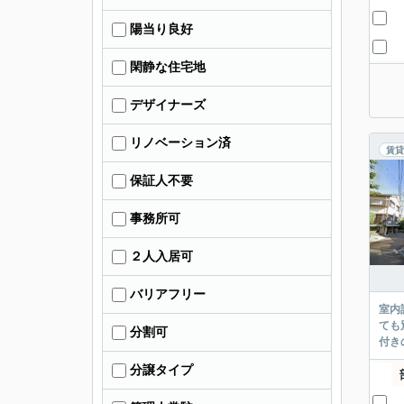
陽当り良好
閑静な住宅地
デザイナーズ
リノベーション済
賃貸
保証人不要
事務所可
２人入居可
バリアフリー
室内
ても
分割可
付き
分譲タイプ