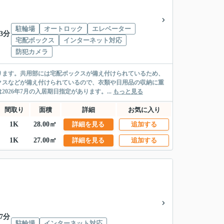
駐輪場
オートロック
エレベーター
3分
宅配ボックス
インターネット対応
防犯カメラ
ります。共用部には宅配ボックスが備え付けられているため、
クスなどが備え付けられているので、衣類や日用品の収納に重
26年7月の入居期日指定があります。...
もっと見る
間取り
面積
詳細
お気に入り
1K
28.00㎡
詳細を見る
追加する
1K
27.00㎡
詳細を見る
追加する
7分
駐輪場
インターネット対応