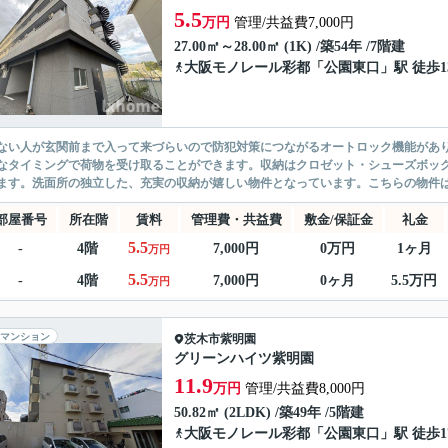
5.5
万円
管理/共益費7,000円
27.00㎡～28.00㎡ (1K) /築54年 /7階建
大阪モノレール彩都
「
公園東口
」駅 徒歩1
ない人が玄関前まで入って来づらいので防犯対策につながるオートロック機能があ
なタイミングで荷物を受け取ることができます。収納はクロゼット・シューズボッ
ます。洗面所の独立した、充実の収納が嬉しい物件となっています。こちらの物件は20
部屋番号
所在階
賃料
管理費・共益費
敷金/保証金
礼金
5.5
-
4階
7,000円
0万円
1ヶ月
万円
5.5
-
4階
7,000円
0ヶ月
5.5万円
万円
マンション
茨木市
紫明園
グリーンハイツ紫明園
11.9
万円
管理/共益費8,000円
50.82㎡ (2LDK) /築49年 /5階建
大阪モノレール彩都
「
公園東口
」駅 徒歩1