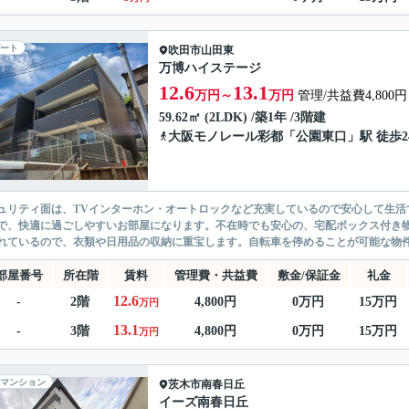
ート
吹田市
山田東
万博ハイステージ
12.6
13.1
万円～
万円
管理/共益費4,800円
59.62㎡ (2LDK) /築1年 /3階建
大阪モノレール彩都
「
公園東口
」駅 徒歩2
ュリティ面は、TVインターホン・オートロックなど充実しているので安心して生活
で、快適に過ごしやすいお部屋になります。不在時でも安心の、宅配ボックス付き
れているので、衣類や日用品の収納に重宝します。自転車を停めることが可能な物件で
部屋番号
所在階
賃料
管理費・共益費
敷金/保証金
礼金
12.6
-
2階
4,800円
0万円
15万円
万円
13.1
-
3階
4,800円
0万円
15万円
万円
マンション
茨木市
南春日丘
イーズ南春日丘