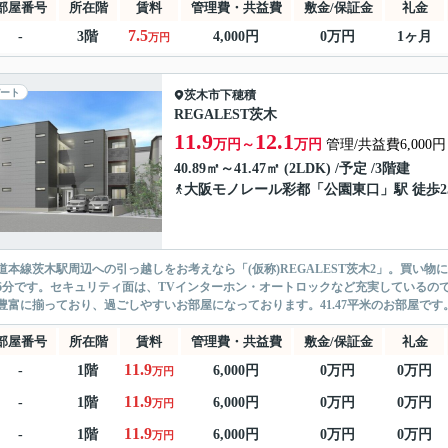
部屋番号
所在階
賃料
管理費・共益費
敷金/保証金
礼金
7.5
-
3階
4,000円
0万円
1ヶ月
万円
ート
茨木市
下穂積
REGALEST茨木
11.9
12.1
万円～
万円
管理/共益費6,000円
40.89㎡～41.47㎡ (2LDK) /予定 /3階建
大阪モノレール彩都
「
公園東口
」駅 徒歩2
道本線茨木駅周辺への引っ越しをお考えなら「(仮称)REGALEST茨木2」。買い
6分です。セキュリティ面は、TVインターホン・オートロックなど充実しているの
豊富に揃っており、過ごしやすいお部屋になっております。41.47平米のお部屋です。
部屋番号
所在階
賃料
管理費・共益費
敷金/保証金
礼金
11.9
-
1階
6,000円
0万円
0万円
万円
11.9
-
1階
6,000円
0万円
0万円
万円
11.9
-
1階
6,000円
0万円
0万円
万円