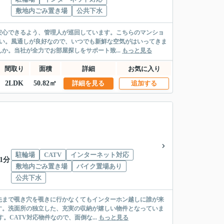
敷地内ごみ置き場
公共下水
安心できるよう、管理人が巡回しています。こちらのマンショ
まい。風通しが良好なので、いつでも新鮮な空気がはいってきま
か。当社が全力でお部屋探しをサポート致...
もっと見る
間取り
面積
詳細
お気に入り
2LDK
50.82㎡
詳細を見る
追加する
駐輪場
CATV
インターネット対応
1分
敷地内ごみ置き場
バイク置場あり
公共下水
先まで覗き穴を覗きに行かなくてもインターホン越しに誰が来
す。洗面所の独立した、充実の収納が嬉しい物件となっていま
。CATV対応物件なので、面倒な...
もっと見る