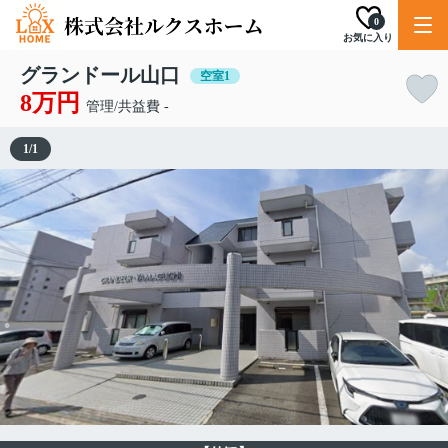
0
お気に入り
グランドール山口
空室1
8万円
管理/共益費 -
1
/
1