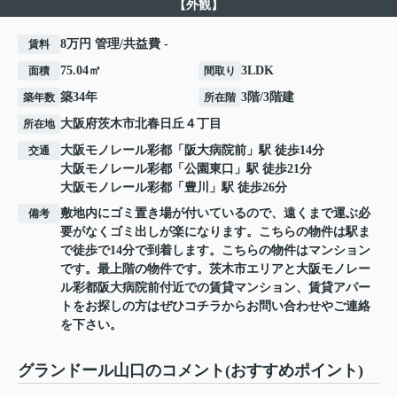
【外観】
8万円 管理/共益費 -
賃料
75.04㎡
3LDK
面積
間取り
築34年
3階/3階建
築年数
所在階
大阪府
茨木市
北春日丘
４丁目
所在地
大阪モノレール彩都
「
阪大病院前
」駅 徒歩14分
交通
大阪モノレール彩都
「
公園東口
」駅 徒歩21分
大阪モノレール彩都
「
豊川
」駅 徒歩26分
敷地内にゴミ置き場が付いているので、遠くまで運ぶ必
備考
要がなくゴミ出しが楽になります。こちらの物件は駅ま
で徒歩で14分で到着します。こちらの物件はマンション
です。最上階の物件です。茨木市エリアと大阪モノレー
ル彩都阪大病院前付近での賃貸マンション、賃貸アパー
トをお探しの方はぜひコチラからお問い合わせやご連絡
を下さい。
グランドール山口のコメント(おすすめポイント)