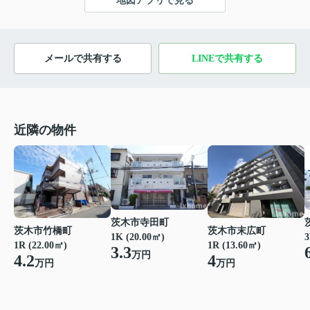
地図アプリで見る
メールで共有する
LINEで共有する
近隣の物件
茨木市寺田町
茨木市竹橋町
茨木市末広町
1K (20.00㎡)
3
1R (22.00㎡)
1R (13.60㎡)
3.3
万円
4.2
4
万円
万円