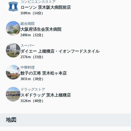
コンビニエンスストア
ローソン 茨木阪大病院前店
1109ｍ（14分）
総合病院
大阪府済生会茨木病院
2496ｍ（32分）
スーパー
ダイエー 上穂積店・イオンフードスタイル
2576ｍ（33分）
中華料理
餃子の王将 茨木松ヶ本店
3031ｍ（38分）
ドラッグストア
スギドラッグ 茨木上穂積店
3126ｍ（40分）
地図