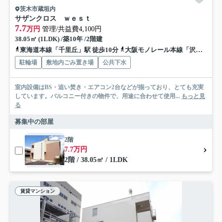
茨木市蔵垣内
サザンクロス ｗｅｓｔ
7.7
万円
管理/共益費4,100円
38.05㎡ (1LDK) /築10年 /2階建
東海道本線「千里丘」駅 徒歩10分
大阪モノレール本線「沢良宜」駅 徒歩16分
駐輪場
敷地内ごみ置き場
公共下水
室内設備はBS・追い焚き・エアコン2台などが揃っており、とても充実
しています。バルコニー付きの物件で、用途に合わせて使用...
もっと見
る
募集中の部屋
2階
7.7万円
2階 / 38.05㎡ / 1LDK
賃貸マンション