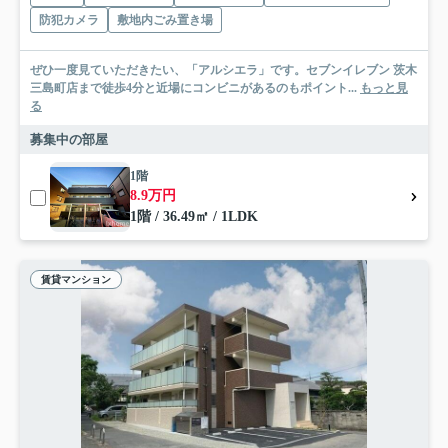
防犯カメラ
敷地内ごみ置き場
ぜひ一度見ていただきたい、「アルシエラ」です。セブンイレブン 茨木
三島町店まで徒歩4分と近場にコンビニがあるのもポイント...
もっと見
る
募集中の部屋
1階
8.9万円
1階 / 36.49㎡ / 1LDK
賃貸マンション