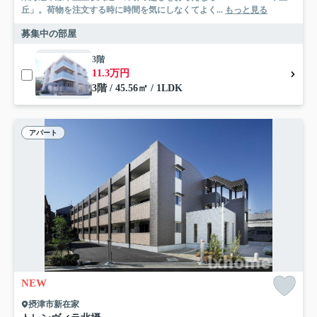
丘」。荷物を注文する時に時間を気にしなくてよく...
もっと見る
募集中の部屋
3階
11.3万円
3階 / 45.56㎡ / 1LDK
アパート
NEW
摂津市新在家