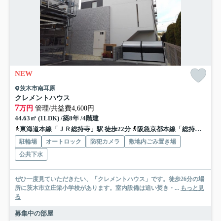
NEW
茨木市南耳原
クレメントハウス
7
万円
管理/共益費4,600円
44.63㎡ (1LDK) /築8年 /4階建
東海道本線「ＪＲ総持寺」駅 徒歩22分
阪急京都本線「総持寺」駅 徒歩29分
駐輪場
オートロック
防犯カメラ
敷地内ごみ置き場
公共下水
ぜひ一度見ていただきたい、「クレメントハウス」です。徒歩26分の場
所に茨木市立庄栄小学校があります。室内設備は追い焚き・...
もっと見
る
募集中の部屋