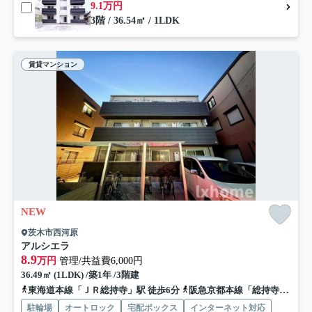
9.1万円
3階 / 36.54㎡ / 1LDK
賃貸マンション
NEW
茨木市西河原
アルシエラ
8.9
万円
管理/共益費6,000円
36.49㎡ (1LDK) /築1年 /3階建
東海道本線「ＪＲ総持寺」駅 徒歩6分
阪急京都本線「総持寺」駅 徒歩12分
駐輪場
オートロック
宅配ボックス
インターネット対応