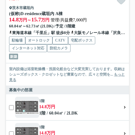
茨木市蔵垣内
(仮称)D-residence蔵垣内 A棟
14.8
15.7
万円～
万円
管理/共益費7,000円
60.04㎡～62.73㎡ (2LDK) /予定 /3階建
東海道本線「千里丘」駅 徒歩8分
大阪モノレール本線「沢良宜」駅 徒歩15分
駐輪場
オートロック
CATV
宅配ボックス
インターネット対応
防犯カメラ
新築
室内設備は浴室乾燥機・洗面化粧台など大変充実しております。収納は
シューズボックス・クロゼットなど豊富なので、広々と空間を...
もっと
見る
募集中の部屋
1階
14.8万円
1階 / 60.04㎡ / 2LDK
1階
14.8万円