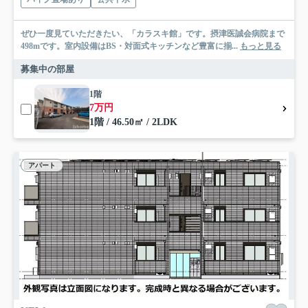
ぜひ一度見ていただきたい、「カラスキ館」です。摂津医誠会病院まで
498mです。室内設備はBS・対面式キッチンなど豊富に揃...
もっと見る
募集中の部屋
1階
7万円
1階 / 46.50㎡ / 2LDK
アパート