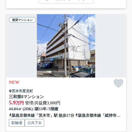
賃貸マンション
NEW
茨木市星見町
三和第8マンション
5.9
万円
管理/共益費3,000円
44.84㎡ (2DK) /築53年 /5階建
阪急京都本線「茨木市」駅 徒歩27分
阪急京都本線「総持寺」駅 徒歩31分
駐輪場
公共下水