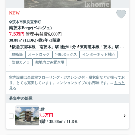
NEW
茨木市沢良宜東町
南茨木Berge(ベルジュ)
7.5
万円
管理/共益費6,000円
38.88㎡ (1LDK) /築5年 /3階建
阪急京都本線「南茨木」駅 徒歩11分
東海道本線「茨木」駅 徒歩30分
駐輪場
オートロック
宅配ボックス
インターネット対応
防犯カメラ
敷地内ごみ置き場
室内設備は全居室フローリング・ガスレンジ付・脱衣所などが揃ってお
り、とても充実しています。マンションタイプのお部屋です。...
もっと
見る
募集中の部屋
1階
7.5万円
1階 / 38.88㎡ / 1LDK