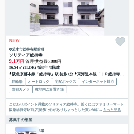
NEW
茨木市総持寺駅前町
ソリティア総持寺
9.1
万円
管理/共益費6,000円
36.54㎡ (1LDK) /築3年 /3階建
阪急京都本線「総持寺」駅 徒歩1分
東海道本線「ＪＲ総持寺」駅 徒歩10分
駐輪場
オートロック
宅配ボックス
インターネット対応
防犯カメラ
敷地内ごみ置き場
こだわりポイント満載のソリティア総持寺。近くにはファミリーマート
阪急総持寺駅前店(徒歩1分)がありちょっとした買い物に...
もっと見る
募集中の部屋
3階