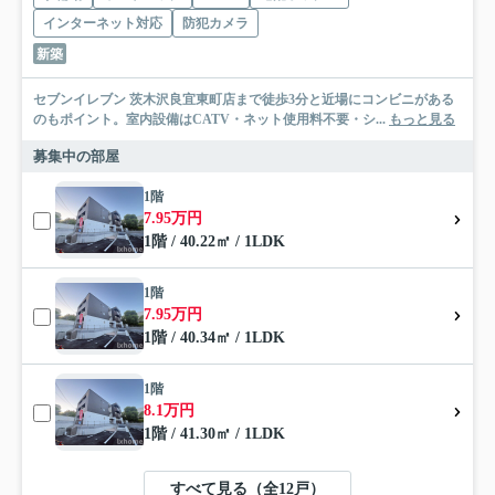
インターネット対応
防犯カメラ
新築
セブンイレブン 茨木沢良宜東町店まで徒歩3分と近場にコンビニがある
のもポイント。室内設備はCATV・ネット使用料不要・シ...
もっと見る
募集中の部屋
1階
7.95万円
1階 / 40.22㎡ / 1LDK
1階
7.95万円
1階 / 40.34㎡ / 1LDK
1階
8.1万円
1階 / 41.30㎡ / 1LDK
すべて見る（全12戸）