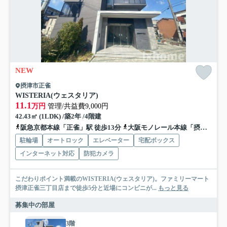
NEW
摂津市正雀
WISTERIA(ウェスタリア)
11.1
万円
管理/共益費9,000円
42.43㎡ (1LDK) /築2年 /4階建
阪急京都本線「正雀」駅 徒歩13分
大阪モノレール本線「摂津」駅 徒歩15分
駐輪場
オートロック
エレベーター
宅配ボックス
インターネット対応
防犯カメラ
こだわりポイント満載のWISTERIA(ウェスタリア)。ファミリーマート
摂津正雀三丁目店まで徒歩5分と近場にコンビニが...
もっと見る
募集中の部屋
3階