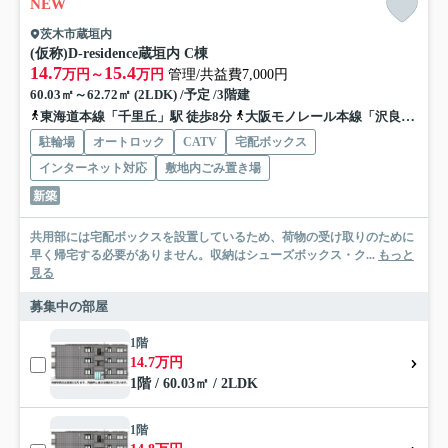
NEW
茨木市蔵垣内
(仮称)D-residence蔵垣内 C棟
14.7
15.4
万円～
万円
管理/共益費7,000円
60.03㎡～62.72㎡ (2LDK) /予定 /3階建
東海道本線「千里丘」駅 徒歩8分
大阪モノレール本線「沢良宜」駅 徒歩15分
駐輪場
オートロック
CATV
宅配ボックス
インターネット対応
敷地内ごみ置き場
新築
共用部には宅配ボックスを設置しているため、荷物の受け取りのために
早く帰宅する必要がありません。収納はシューズボックス・ク...
もっと
見る
募集中の部屋
1階
14.7万円
1階 / 60.03㎡ / 2LDK
1階