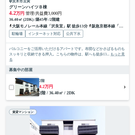
茨木市丑寅
グリーンハイツＢ棟
4.2
万円
管理/共益費3,000円
36.40㎡ (2DK) /築45年 /2階建
大阪モノレール本線「沢良宜」駅 徒歩13分
阪急京都本線「南茨木」駅 徒歩16分
駐輪場
インターネット対応
公共下水
バルコニーをご活用いただけるアパートです。布団などかさばるものも
スッキリと収納できる押入。こちらの物件は、駅へも徒歩13...
もっと見
る
募集中の部屋
2階
4.2万円
2階 / 36.40㎡ / 2DK
賃貸マンション