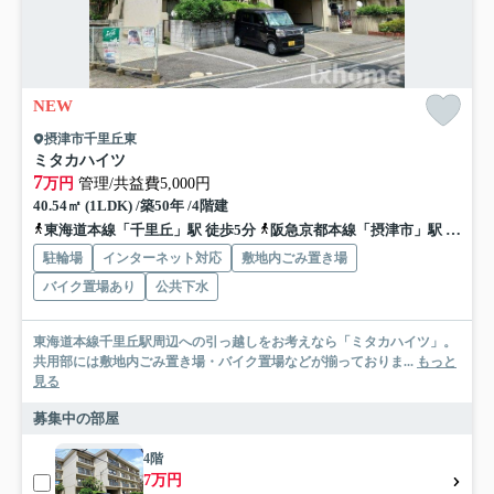
NEW
摂津市千里丘東
ミタカハイツ
7
万円
管理/共益費5,000円
40.54㎡ (1LDK) /築50年 /4階建
東海道本線「千里丘」駅 徒歩5分
阪急京都本線「摂津市」駅 徒歩7分
駐輪場
インターネット対応
敷地内ごみ置き場
バイク置場あり
公共下水
東海道本線千里丘駅周辺への引っ越しをお考えなら「ミタカハイツ」。
共用部には敷地内ごみ置き場・バイク置場などが揃っておりま...
もっと
見る
募集中の部屋
4階
7万円