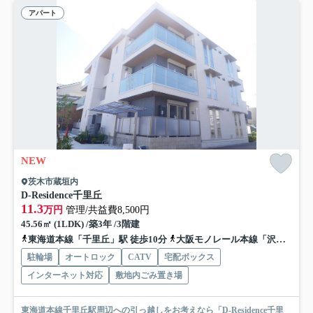
アパート
NEW
茨木市蔵垣内
D-Residence千里丘
11.3
万円
管理/共益費8,500円
45.56㎡ (1LDK) /築3年 /3階建
東海道本線「千里丘」駅 徒歩10分
大阪モノレール本線「沢良宜」駅 徒歩15分
駐輪場
オートロック
CATV
宅配ボックス
インターネット対応
敷地内ごみ置き場
東海道本線千里丘駅周辺への引っ越しをお考えなら「D-Residence千里