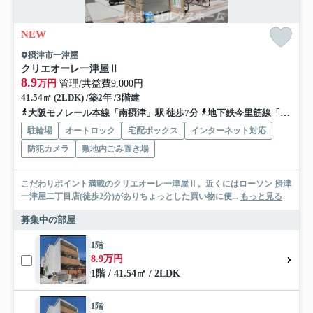
NEW
摂津市一津屋
クリエオーレ一津屋Ⅱ
8.9
万円
管理/共益費9,000円
41.54㎡ (2LDK) /築2年 /3階建
大阪モノレール本線「南摂津」駅 徒歩7分
地下鉄今里筋線「井高野」駅 バス2分 阪急バス「ダイキン工業前」 停歩2分
駐輪場
オートロック
宅配ボックス
インターネット対応
防犯カメラ
敷地内ごみ置き場
こだわりポイント満載のクリエオーレ一津屋Ⅱ。近くにはローソン 摂津
一津屋二丁目店(徒歩2分)がありちょっとした買い物に便...
もっと見る
募集中の部屋
1階
8.9万円
1階 / 41.54㎡ / 2LDK
1階