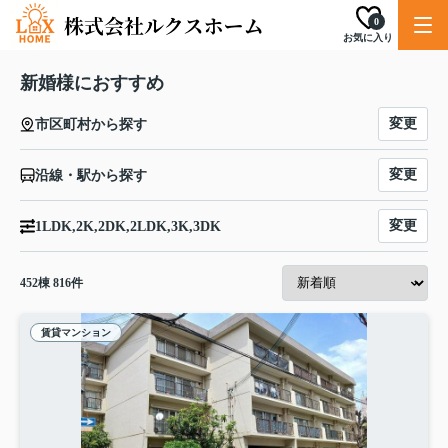
0
お気に入り
新婚様におすすめ
変更
市区町村から探す
変更
沿線・駅から探す
変更
1LDK,2K,2DK,2LDK,3K,3DK
452
棟
816
件
賃貸マンション