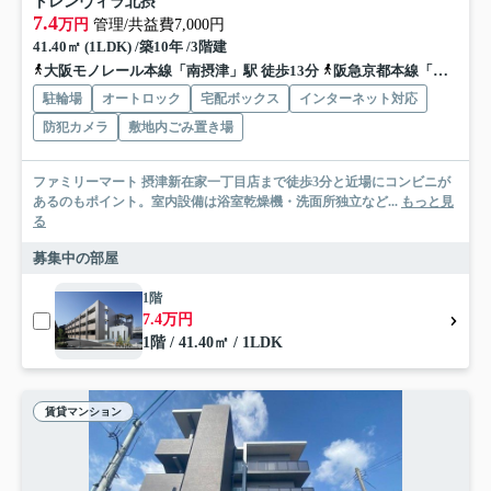
トレンヴィラ北摂
7.4
万円
管理/共益費7,000円
41.40㎡ (1LDK) /築10年 /3階建
大阪モノレール本線「南摂津」駅 徒歩13分
阪急京都本線「摂津市」駅 徒歩38分
駐輪場
オートロック
宅配ボックス
インターネット対応
防犯カメラ
敷地内ごみ置き場
ファミリーマート 摂津新在家一丁目店まで徒歩3分と近場にコンビニが
あるのもポイント。室内設備は浴室乾燥機・洗面所独立など...
もっと見
る
募集中の部屋
1階
7.4万円
1階 / 41.40㎡ / 1LDK
賃貸マンション