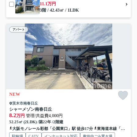
11.1万円
3階 / 42.43㎡ / 1LDK
アパート
NEW
茨木市南春日丘
シャーメゾン南春日丘
8.2
万円
管理/共益費4,000円
52.25㎡ (2LDK) /築22年 /2階建
大阪モノレール彩都「公園東口」駅 徒歩17分
東海道本線「茨木」駅 徒歩19分
駐輪場
CATV
インターネット対応
敷地内ごみ置き場