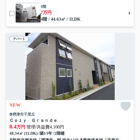
4階
7万円
4階 / 44.63㎡ / 1LDK
アパート
NEW
摂津市千里丘
Ｃｏｚｙ Ｇｒａｎｄｅ
8.4
万円
管理/共益費4,100円
48.34㎡ (1LDK) /築13年 /2階建