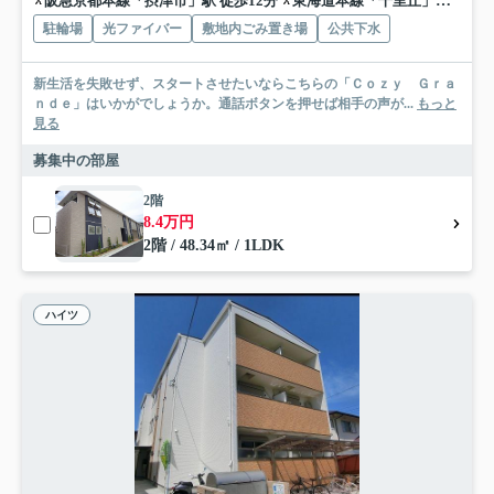
阪急京都本線「摂津市」駅 徒歩12分
東海道本線「千里丘」駅 徒歩13分
駐輪場
光ファイバー
敷地内ごみ置き場
公共下水
新生活を失敗せず、スタートさせたいならこちらの「Ｃｏｚｙ Ｇｒａ
ｎｄｅ」はいかがでしょうか。通話ボタンを押せば相手の声が...
もっと
見る
募集中の部屋
2階
8.4万円
2階 / 48.34㎡ / 1LDK
ハイツ