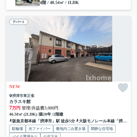
4階 / 40.54㎡ / 1LDK
アパート
NEW
摂津市東正雀
カラスキ館
7
万円
管理/共益費3,000円
46.50㎡ (2LDK) /築28年 /2階建
阪急京都本線「摂津市」駅 徒歩5分
大阪モノレール本線「摂津」駅 徒歩15分
駐輪場
光ファイバー
敷地内ごみ置き場
閑静な住宅地
バイク置場あり
公共下水