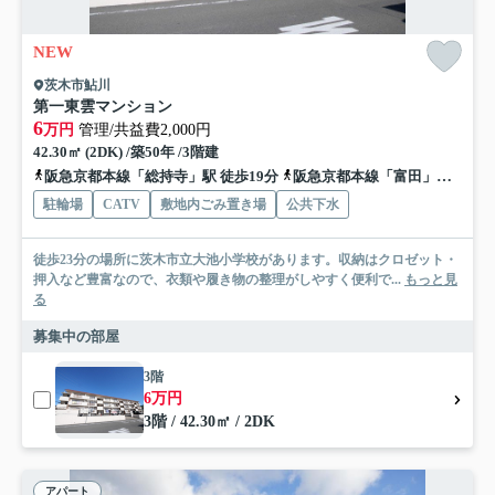
NEW
茨木市鮎川
第一東雲マンション
6
万円
管理/共益費2,000円
42.30㎡ (2DK) /築50年 /3階建
阪急京都本線「総持寺」駅 徒歩19分
阪急京都本線「富田」駅 徒歩25分
駐輪場
CATV
敷地内ごみ置き場
公共下水
徒歩23分の場所に茨木市立大池小学校があります。収納はクロゼット・
押入など豊富なので、衣類や履き物の整理がしやすく便利で...
もっと見
る
募集中の部屋
3階
6万円
3階 / 42.30㎡ / 2DK
アパート