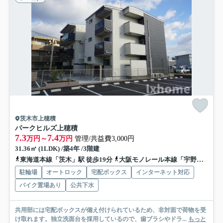
茨木市上穂積
パークヒルズ上穂積
7.3
7.4
万円～
万円
管理/共益費3,000円
31.36㎡ (1LDK) /築4年 /3階建
東海道本線「茨木」駅 徒歩19分
大阪モノレール本線「宇野辺」駅 徒歩27分
駐輪場
オートロック
宅配ボックス
インターネット対応
バイク置場あり
公共下水
共用部には宅配ボックスが備え付けられているため、非対面で荷物を受
け取れます。独立洗面台を採用しているので、歯ブラシやドラ...
もっと