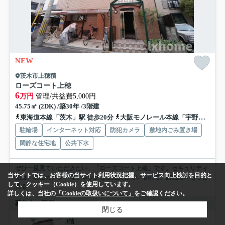
NEW
茨木市上穂積
ローズコート上穂
6
万円
管理/共益費5,000円
45.75㎡ (2DK) /築30年 /3階建
東海道本線「茨木」駅 徒歩20分
大阪モノレール本線「宇野辺」駅 徒歩25分
駐輪場
インターネット対応
防犯カメラ
敷地内ごみ置き場
閑静な住宅地
公共下水
ぜひ一度見ていただきたい、「ローズコート上穂」です。セキュリティ
当サイトでは、お客様の当サイト利用状況把握、サービス向上検討を目的と
面は、防犯カメラ・電子ロックなど充実しているので、防犯対...
もっと
して、クッキー（Cookie）を使用しています。
見る
詳しくは、当社の
「Cookieの取扱いについて」
をご確認ください。
募集中の部屋
閉じる
3階