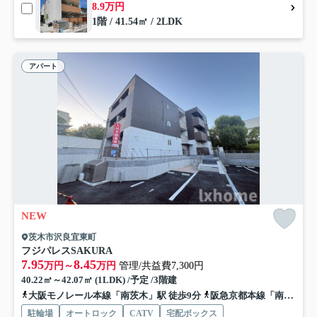
8.9万円
1階 / 41.54㎡ / 2LDK
アパート
NEW
茨木市沢良宜東町
フジパレスSAKURA
7.95
8.45
万円～
万円
管理/共益費7,300円
40.22㎡～42.07㎡ (1LDK) /予定 /3階建
大阪モノレール本線「南茨木」駅 徒歩9分
阪急京都本線「南茨木」駅 徒歩9分
駐輪場
オートロック
CATV
宅配ボックス