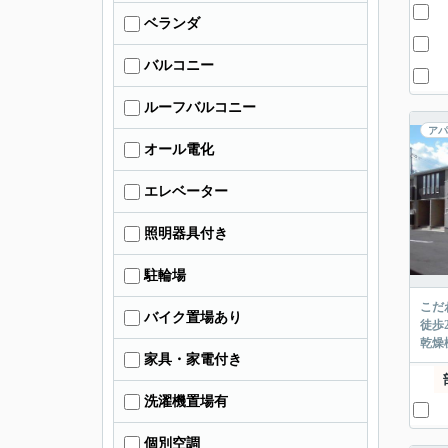
ベランダ
バルコニー
ルーフバルコニー
アパ
オール電化
エレベーター
照明器具付き
駐輪場
こだ
バイク置場あり
徒歩
乾燥
家具・家電付き
洗濯機置場有
個別空調