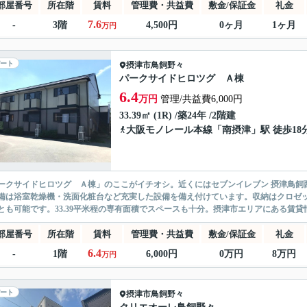
部屋番号
所在階
賃料
管理費・共益費
敷金/保証金
礼金
7.6
-
3階
4,500円
0ヶ月
1ヶ月
万円
ート
摂津市
鳥飼野々
パークサイドヒロツグ Ａ棟
6.4
万円
管理/共益費6,000円
33.39㎡ (1R) /築24年 /2階建
大阪モノレール本線
「
南摂津
」駅 徒歩18
ークサイドヒロツグ Ａ棟」のここがイチオシ。近くにはセブンイレブン 摂津鳥飼西
備は浴室乾燥機・洗面化粧台など充実した設備を備え付けています。収納はクロゼ
とも可能です。33.39平米程の専有面積でスペースも十分。摂津市エリアにある賃貸情
部屋番号
所在階
賃料
管理費・共益費
敷金/保証金
礼金
6.4
-
1階
6,000円
0万円
8万円
万円
ート
摂津市
鳥飼野々