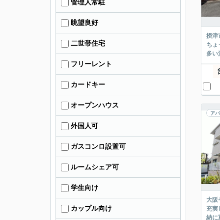
管理人常駐
眺望良好
摂津
二世帯住宅
ちょ
多い
フリーレント
カードキー
オープンハウス
アパ
外国人可
ガスコンロ設置可
ルームシェア可
学生向け
大阪
カップル向け
充実
納に