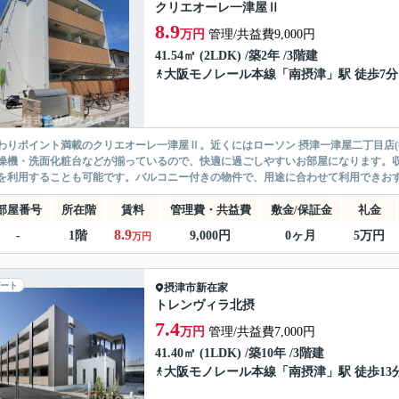
クリエオーレ一津屋Ⅱ
8.9
万円
管理/共益費9,000円
41.54㎡ (2LDK) /築2年 /3階建
大阪モノレール本線
「
南摂津
」駅 徒歩7分
わりポイント満載のクリエオーレ一津屋Ⅱ。近くにはローソン 摂津一津屋二丁目店(
燥機・洗面化粧台などが揃っているので、快適に過ごしやすいお部屋になります。
を利用することも可能です。バルコニー付きの物件で、用途に合わせて利用できおすす
部屋番号
所在階
賃料
管理費・共益費
敷金/保証金
礼金
8.9
-
1階
9,000円
0ヶ月
5万円
万円
ート
摂津市
新在家
トレンヴィラ北摂
7.4
万円
管理/共益費7,000円
41.40㎡ (1LDK) /築10年 /3階建
大阪モノレール本線
「
南摂津
」駅 徒歩13