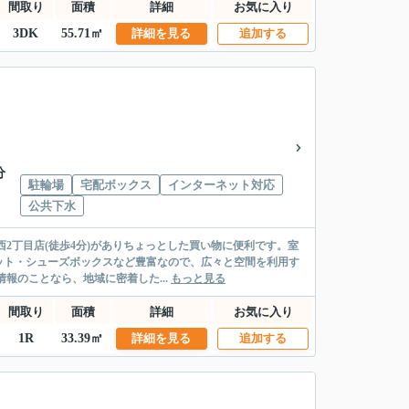
間取り
面積
詳細
お気に入り
3DK
55.71㎡
詳細を見る
追加する
分
駐輪場
宅配ボックス
インターネット対応
公共下水
2丁目店(徒歩4分)がありちょっとした買い物に便利です。室
ット・シューズボックスなど豊富なので、広々と空間を利用す
報のことなら、地域に密着した...
もっと見る
間取り
面積
詳細
お気に入り
1R
33.39㎡
詳細を見る
追加する