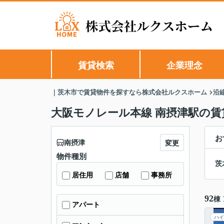
賃貸検索
企業理念
｜茨木市で賃貸物件を探すなら株式会社ルクスホーム
沿
大阪モノレール本線 南摂津駅の賃
お
南摂津
変更
物件種別
茨
居住用
店舗
事務所
92
棟
アパート
ハイ