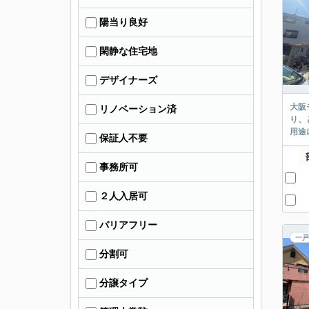
陽当り良好
閑静な住宅地
デザイナーズ
大阪
リノベーション済
り、
用途
保証人不要
事務所可
２人入居可
バリアフリー
一戸
分割可
分譲タイプ