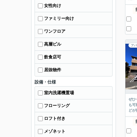
女性向け
ファミリー向け
ワンフロア
高層ビル
アパ
飲食店可
居抜物件
設備・仕様
室内洗濯機置場
ぜひ
も可
フローリング
どが
ロフト付き
メゾネット