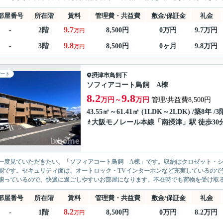
部屋番号
所在階
賃料
管理費・共益費
敷金/保証金
礼金
9.7
-
2階
8,500円
0万円
9.7万円
万円
9.8
-
3階
8,500円
0ヶ月
9.8万円
万円
ート
摂津市
鳥飼下
ソフィアコート鳥飼 A棟
8.2
9.8
万円～
万円
管理/共益費8,500円
43.55㎡～61.41㎡ (1LDK～2LDK) /築8年 /
大阪モノレール本線
「
南摂津
」駅 徒歩30
一度見ていただきたい、「ソフィアコート鳥飼 A棟」です。収納はクロゼット・
能です。セキュリティ面は、オートロック・TVインターホンなど充実しているので
揃っているので、快適に過ごしやすいお部屋になります。不在時でも荷物を受け取る
部屋番号
所在階
賃料
管理費・共益費
敷金/保証金
礼金
8.2
-
1階
8,500円
0万円
8.2万円
万円