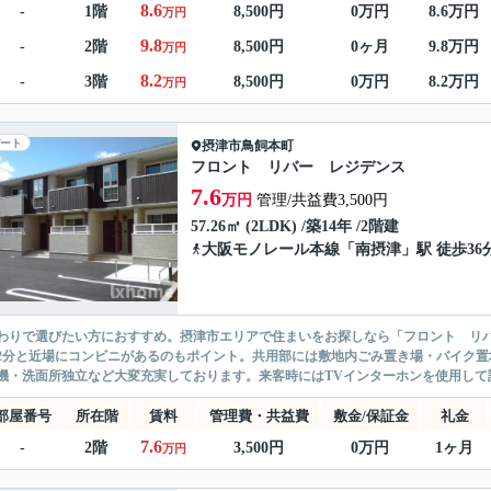
8.6
-
1階
8,500円
0万円
8.6万円
万円
9.8
-
2階
8,500円
0ヶ月
9.8万円
万円
8.2
-
3階
8,500円
0万円
8.2万円
万円
ート
摂津市
鳥飼本町
フロント リバー レジデンス
7.6
万円
管理/共益費3,500円
57.26㎡ (2LDK) /築14年 /2階建
大阪モノレール本線
「
南摂津
」駅 徒歩36
わりで選びたい方におすすめ。摂津市エリアで住まいをお探しなら「フロント リバ
2分と近場にコンビニがあるのもポイント。共用部には敷地内ごみ置き場・バイク
機・洗面所独立など大変充実しております。来客時にはTVインターホンを使用して訪
部屋番号
所在階
賃料
管理費・共益費
敷金/保証金
礼金
7.6
-
2階
3,500円
0万円
1ヶ月
万円