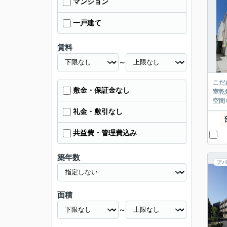
マンション
一戸建て
賃料
～
こだ
敷金・保証金なし
室乾
空間
礼金・敷引なし
共益費・管理費込み
築年数
アパ
面積
～