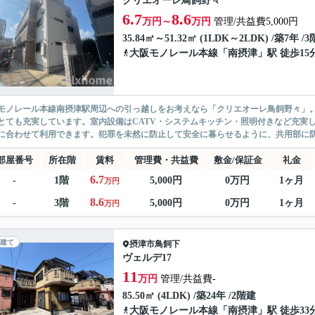
クリエオーレ鳥飼野々
6.7
8.6
万円～
万円
管理/共益費5,000円
35.84㎡～51.32㎡ (1LDK～2LDK) /築7年 /
大阪モノレール本線
「
南摂津
」駅 徒歩15
モノレール本線南摂津駅周辺への引っ越しをお考えなら「クリエオーレ鳥飼野々」
とても充実しています。室内設備はCATV・システムキッチン・照明付きなど充実
に合わせて利用できます。犯罪を未然に防止して安全に暮らせるように、共用部に防犯
部屋番号
所在階
賃料
管理費・共益費
敷金/保証金
礼金
6.7
-
1階
5,000円
0万円
1ヶ月
万円
8.6
-
3階
5,000円
0万円
1ヶ月
万円
建て
摂津市
鳥飼下
ヴェルデ17
11
万円
管理/共益費-
85.50㎡ (4LDK) /築24年 /2階建
大阪モノレール本線
「
南摂津
」駅 徒歩33