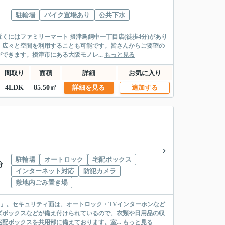
駐輪場
バイク置場あり
公共下水
くにはファミリーマート 摂津鳥飼中一丁目店(徒歩4分)があり
、広々と空間を利用することも可能です。皆さんからご要望の
きます。摂津市にある大阪モノレ...
もっと見る
間取り
面積
詳細
お気に入り
4LDK
85.50㎡
詳細を見る
追加する
駐輪場
オートロック
宅配ボックス
分
インターネット対応
防犯カメラ
敷地内ごみ置き場
」。セキュリティ面は、オートロック・TVインターホンなど
ズボックスなどが備え付けられているので、衣類や日用品の収
配ボックスを共用部に備えております。室...
もっと見る