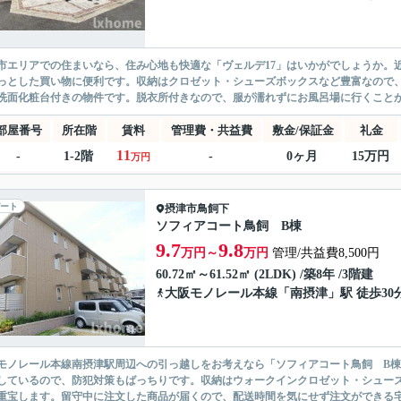
市エリアでの住まいなら、住み心地も快適な「ヴェルデ17」はいかがでしょうか。近
っとした買い物に便利です。収納はクロゼット・シューズボックスなど豊富なので
洗面化粧台付きの物件です。脱衣所付きなので、服が濡れずにお風呂場に行くことがで
部屋番号
所在階
賃料
管理費・共益費
敷金/保証金
礼金
11
-
1-2階
-
0ヶ月
15万円
万円
ート
摂津市
鳥飼下
ソフィアコート鳥飼 B棟
9.7
9.8
万円～
万円
管理/共益費8,500円
60.72㎡～61.52㎡ (2LDK) /築8年 /3階建
大阪モノレール本線
「
南摂津
」駅 徒歩30
モノレール本線南摂津駅周辺への引っ越しをお考えなら「ソフィアコート鳥飼 B棟
しているので、防犯対策もばっちりです。収納はウォークインクロゼット・シュー
重宝します。留守中に注文した商品が届くので、配送時間を気にせず注文ができる宅