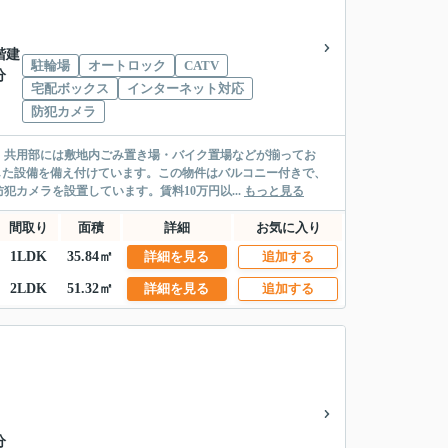
3階建
駐輪場
オートロック
CATV
分
宅配ボックス
インターネット対応
防犯カメラ
。共用部には敷地内ごみ置き場・バイク置場などが揃ってお
した設備を備え付けています。この物件はバルコニー付きで、
カメラを設置しています。賃料10万円以...
もっと見る
間取り
面積
詳細
お気に入り
1LDK
35.84㎡
詳細を見る
追加する
2LDK
51.32㎡
詳細を見る
追加する
分