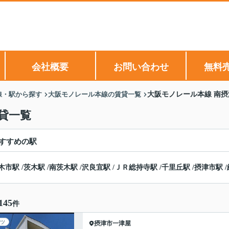
会社概要
お問い合わせ
無料
線・駅から探す
大阪モノレール本線の賃貸一覧
大阪モノレール本線 南
貸一覧
すすめの駅
木市駅
/
茨木駅
/
南茨木駅
/
沢良宜駅
/
ＪＲ総持寺駅
/
千里丘駅
/
摂津市駅
/
145
件
ツ
摂津市
一津屋