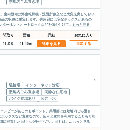
敷地内ごみ置き場
ト。室内設備は浴室乾燥機・洗面所独立など大変充実しており
用品の収納に重宝します。共用部には宅配ボックスがあるの
ターホン・オートロックなどを備え付けて...
もっと見る
間取り
面積
詳細
お気に入り
1LDK
41.40㎡
詳細を見る
追加する
駐輪場
インターネット対応
敷地内ごみ置き場
閑静な住宅地
バイク置場あり
公共下水
にコンビニがあるのもポイント。共用部には敷地内ごみ置き
ズボックスなど豊富なので、広々と空間を利用することも可能
に密着した当社へお任せ下さい。当社は、...
もっと見る