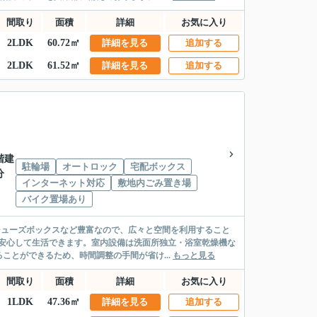
間取り
面積
詳細
お気に入り
2LDK
60.72㎡
詳細を見る
追加する
2LDK
61.52㎡
詳細を見る
追加する
3階建
駐輪場
オートロック
宅配ボックス
分
インターネット対応
敷地内ごみ置き場
バイク置場あり
シューズボックスなど豊富なので、広々と空間を利用すること
安心して生活できます。室内設備は洗面所独立・浴室乾燥機な
ことができるため、時間調整の手間が省け...
もっと見る
間取り
面積
詳細
お気に入り
1LDK
47.36㎡
詳細を見る
追加する