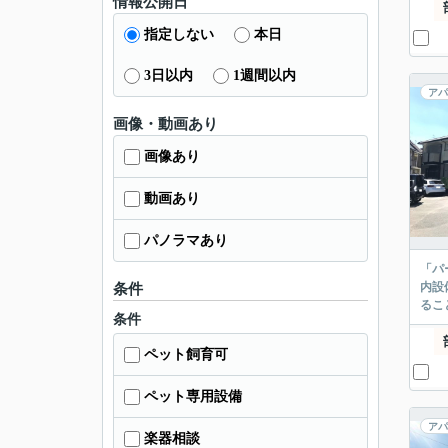
情報公開日
指定しない
本日
3日以内
1週間以内
アパ
画像・動画あり
画像あり
動画あり
パノラマあり
「パ
内設
条件
るこ
条件
ペット飼育可
ペット専用設備
アパ
楽器相談