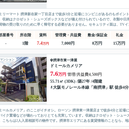
ミリーマート 摂津新在家一丁目店まで徒歩3分と近場にコンビニがあるのもポイン
。収納はクロゼット・シューズボックスなどが備え付けられているので、衣類や日
荷物の受け取りのために早く帰宅する必要がありません。セキュリティ面は、TVイン
部屋番号
所在階
賃料
管理費・共益費
敷金/保証金
礼金
7.4
-
1階
7,000円
0万円
15万円
万円
マンション
摂津市
東一津屋
ドミールカメリア
7.6
万円
管理/共益費4,500円
55.71㎡ (3DK) /築27年 /4階建
大阪モノレール本線
「
南摂津
」駅 徒歩4分
ミールカメリア」のここがイチオシ。ローソン 摂津東一津屋店まで徒歩4分と近場
バイク置場などが備わっておりとても充実しています。収納はクロゼット・シュー
。こちらは2人入居相談可の物件です。摂津市エリアにある賃貸情報のことなら、地域