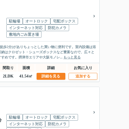
駐輪場
オートロック
宅配ボックス
インターネット対応
防犯カメラ
敷地内ごみ置き場
徒歩2分)がありちょっとした買い物に便利です。室内設備は浴
収納はクロゼット・シューズボックスなど豊富なので、広々と
めです。摂津市エリアや大阪モノレ...
もっと見る
間取り
面積
詳細
お気に入り
2LDK
41.54㎡
詳細を見る
追加する
駐輪場
オートロック
宅配ボックス
分
インターネット対応
防犯カメラ