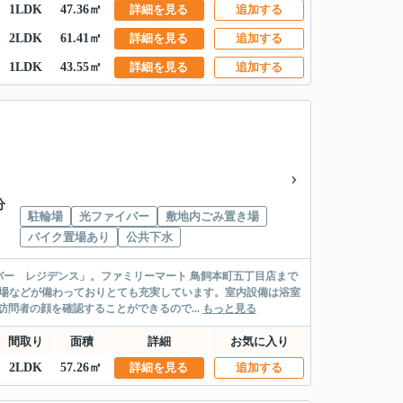
1LDK
47.36㎡
詳細を見る
追加する
2LDK
61.41㎡
詳細を見る
追加する
1LDK
43.55㎡
詳細を見る
追加する
分
駐輪場
光ファイバー
敷地内ごみ置き場
バイク置場あり
公共下水
ー レジデンス」。ファミリーマート 鳥飼本町五丁目店まで
置場などが備わっておりとても充実しています。室内設備は浴室
問者の顔を確認することができるので...
もっと見る
間取り
面積
詳細
お気に入り
2LDK
57.26㎡
詳細を見る
追加する