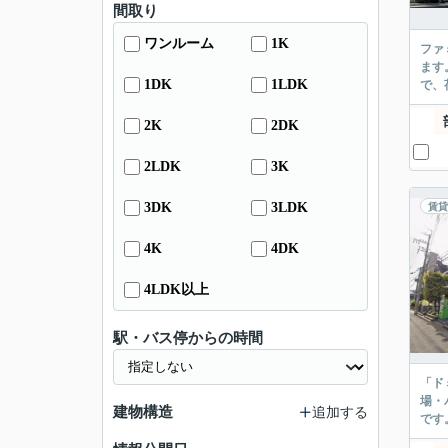
間取り
ワンルーム
1K
ファ
ます
1DK
1LDK
で、
2K
2DK
2LDK
3K
3DK
3LDK
賃貸
4K
4DK
4LDK以上
駅・バス停からの時間
「ド
場・
建物構造
追加する
です