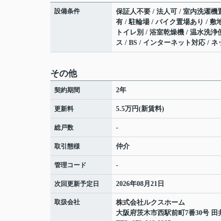
設備条件
保証人不要 / 法人可 / 室内洗濯機置
有 / 駐輪場 / バイク置場あり /
トイレ別 / 浴室乾燥機 / 温水洗浄
ス / BS / インターネット対応 /
その他
契約期間
2年
更新料
5.5万円(新賃料)
総戸数
-
取引態様
仲介
管理コード
-
次回更新予定日
2026年08月21日
取扱会社
株式会社ルクスホーム
大阪府茨木市西駅前町7番30号 田