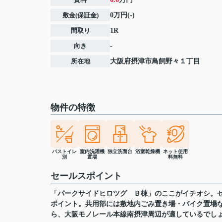
敷金(保証金)
0万円(-)
間取り
1R
向き
-
所在地
大阪府
摂津市
鳥飼野々
１丁目
物件の特徴
バストイレ
室内洗濯機
独立洗面台
浴室乾燥機
ネット使用
別
置場
料無料
セールスポイント
「パークサイドヒロツグ Ｂ棟」のここがイチオシ。セ
ポイント。共用部には敷地内ごみ置き場・バイク置場
ら、大阪モノレール本線南摂津周辺が適しているでし