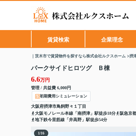
賃貸検索
企業理念
｜茨木市で賃貸物件を探すなら株式会社ルクスホーム
摂
パークサイドヒロツグ Ｂ棟
6.6
万円
管理 / 共益費 6,000円
初期費用シミュレーション
大阪府
摂津市
鳥飼野々
１丁目
大阪モノレール本線「南摂津」駅徒歩18分
阪急京都
地下鉄今里筋線「井高野」駅徒歩54分
1
/
16