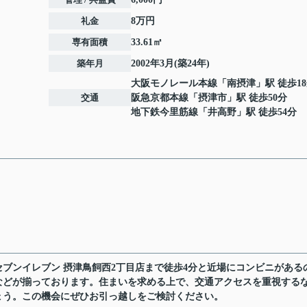
礼金
8万円
専有面積
33.61㎡
築年月
2002年3月(築24年)
大阪モノレール本線
「
南摂津
」駅 徒歩1
交通
阪急京都本線
「
摂津市
」駅 徒歩50分
地下鉄今里筋線
「
井高野
」駅 徒歩54分
ブンイレブン 摂津鳥飼西2丁目店まで徒歩4分と近場にコンビニがある
などが揃っております。住まいを求める上で、交通アクセスを重視する
ょう。この機会にぜひお引っ越しをご検討ください。