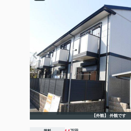
【外観】
外観です
賃料
6.6
万円