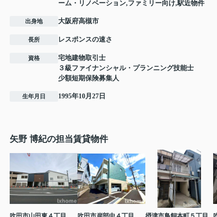
ーム・リノベーション,ファミリー向け,駅近物件
大阪府高槻市
出身地
レスポンスの速さ
長所
宅地建物取引士
資格
３級ファイナンシャル・プランニング技能士
少額短期保険募集人
1995年10月27日
生年月日
矢野 博紀の担当賃貸物件
吹田市山田東４丁目
吹田市岸部中４丁目
摂津市鳥飼本町５丁目