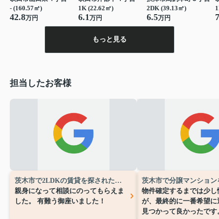
- (160.57㎡)
1K (22.62㎡)
2DK (39.13㎡)
1
42.8
6.1
6.5
7
万円
万円
万円
もっと見る
担当したお客様
茨木市で2LDKの賃貸を探されたN様
親身になって相談にのってもらえま
物件確定するまでは少し
した。
有難う御座いました！
が、最終的に一番希望に
見つかって良かったです