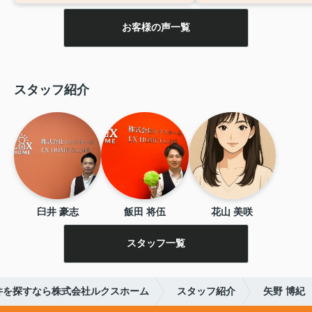
とうございました。
また
なでお店に遊びに行きま
お客様の声一覧
スタッフ紹介
臼井 豪志
飯田 将伍
花山 美咲
スタッフ一覧
件を探すなら株式会社ルクスホーム
スタッフ紹介
矢野 博紀