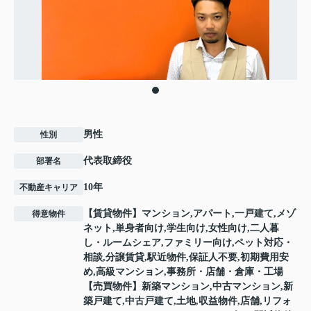
男性
性別
代表取締役
部署名
10年
不動産キャリア
【賃貸物件】マンション,アパート,一戸建て,メゾ
得意物件
ネット,単身者向け,学生向け,女性向け,二人暮
し・ルームシェア,ファミリー向け,ペット対応・
相談,分譲賃貸,駅近物件,保証人不要,初期費用安
め,高級マンション,事務所・店舗・倉庫・工場
【売買物件】新築マンション,中古マンション,新
築戸建て,中古戸建て,土地,収益物件,店舗,リフォ