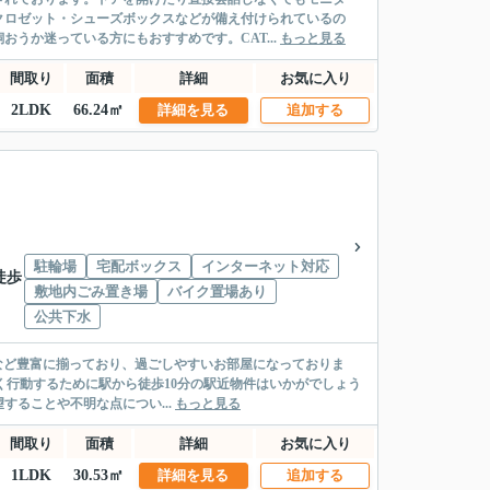
クロゼット・シューズボックスなどが備え付けられているの
うか迷っている方にもおすすめです。CAT...
もっと見る
間取り
面積
詳細
お気に入り
2LDK
66.24㎡
詳細を見る
追加する
駐輪場
宅配ボックス
インターネット対応
徒歩
敷地内ごみ置き場
バイク置場あり
公共下水
イレ別など豊富に揃っており、過ごしやすいお部屋になっておりま
く行動するために駅から徒歩10分の駅近物件はいかがでしょう
ることや不明な点につい...
もっと見る
間取り
面積
詳細
お気に入り
1LDK
30.53㎡
詳細を見る
追加する