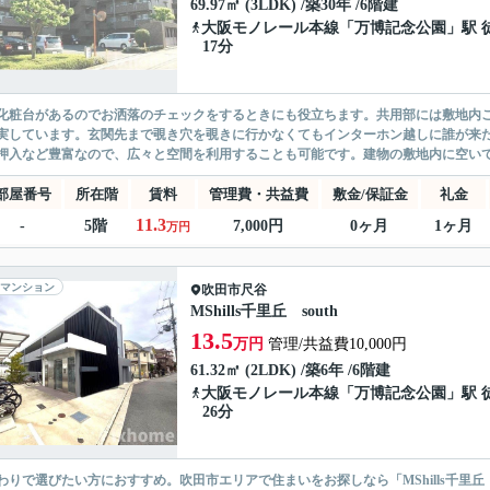
69.97㎡ (3LDK) /築30年 /6階建
大阪モノレール本線
「
万博記念公園
」駅 
17分
化粧台があるのでお洒落のチェックをするときにも役立ちます。共用部には敷地内
実しています。玄関先まで覗き穴を覗きに行かなくてもインターホン越しに誰が来
押入など豊富なので、広々と空間を利用することも可能です。建物の敷地内に空いて
部屋番号
所在階
賃料
管理費・共益費
敷金/保証金
礼金
11.3
-
5階
7,000円
0ヶ月
1ヶ月
万円
マンション
吹田市
尺谷
MShills千里丘 south
13.5
万円
管理/共益費10,000円
61.32㎡ (2LDK) /築6年 /6階建
大阪モノレール本線
「
万博記念公園
」駅 
26分
わりで選びたい方におすすめ。吹田市エリアで住まいをお探しなら「MShills千里丘