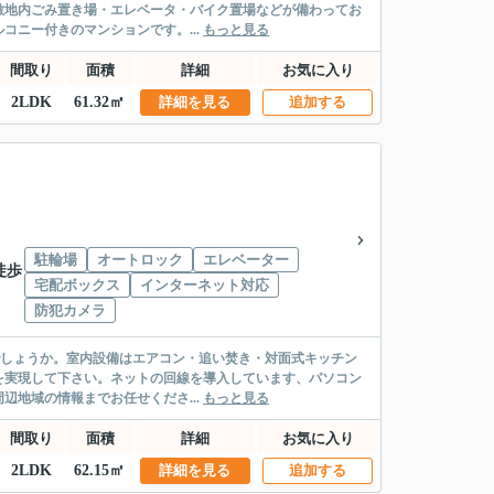
敷地内ごみ置き場・エレベータ・バイク置場などが備わってお
ニー付きのマンションです。...
もっと見る
間取り
面積
詳細
お気に入り
2LDK
61.32㎡
詳細を見る
追加する
駐輪場
オートロック
エレベーター
徒歩
宅配ボックス
インターネット対応
防犯カメラ
かがでしょうか。室内設備はエアコン・追い焚き・対面式キッチン
を実現して下さい。ネットの回線を導入しています、パソコン
地域の情報までお任せくださ...
もっと見る
間取り
面積
詳細
お気に入り
2LDK
62.15㎡
詳細を見る
追加する