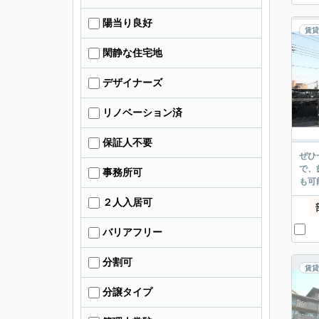
陽当り良好
賃貸
閑静な住宅地
デザイナーズ
リノベーション済
保証人不要
ぜひ
で、
事務所可
も可
２人入居可
バリアフリー
分割可
賃貸
分譲タイプ