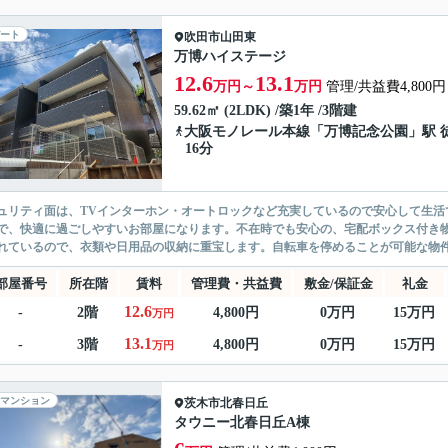
ート
吹田市
山田東
万博ハイステージ
12.6
13.1
万円～
万円
管理/共益費4,800円
59.62㎡ (2LDK) /築1年 /3階建
大阪モノレール本線
「
万博記念公園
」駅 
16分
ュリティ面は、TVインターホン・オートロックなど充実しているので安心して生活
で、快適に過ごしやすいお部屋になります。不在時でも安心の、宅配ボックス付き
れているので、衣類や日用品の収納に重宝します。自転車を停めることが可能な物件で
部屋番号
所在階
賃料
管理費・共益費
敷金/保証金
礼金
12.6
-
2階
4,800円
0万円
15万円
万円
13.1
-
3階
4,800円
0万円
15万円
万円
マンション
茨木市
北春日丘
タウニー北春日丘A棟