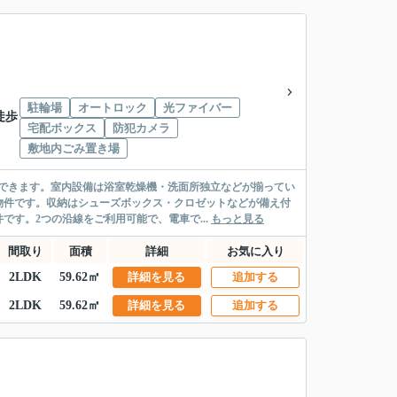
駐輪場
オートロック
光ファイバー
徒歩
宅配ボックス
防犯カメラ
敷地内ごみ置き場
できます。室内設備は浴室乾燥機・洗面所独立などが揃ってい
物件です。収納はシューズボックス・クロゼットなどが備え付
す。2つの沿線をご利用可能で、電車で...
もっと見る
間取り
面積
詳細
お気に入り
2LDK
59.62㎡
詳細を見る
追加する
2LDK
59.62㎡
詳細を見る
追加する