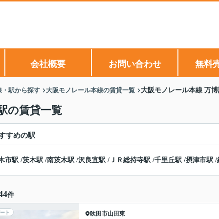
会社概要
お問い合わせ
無料
線・駅から探す
大阪モノレール本線の賃貸一覧
大阪モノレール本線 万
駅の賃貸一覧
すすめの駅
木市駅
/
茨木駅
/
南茨木駅
/
沢良宜駅
/
ＪＲ総持寺駅
/
千里丘駅
/
摂津市駅
/
44
件
ート
吹田市
山田東