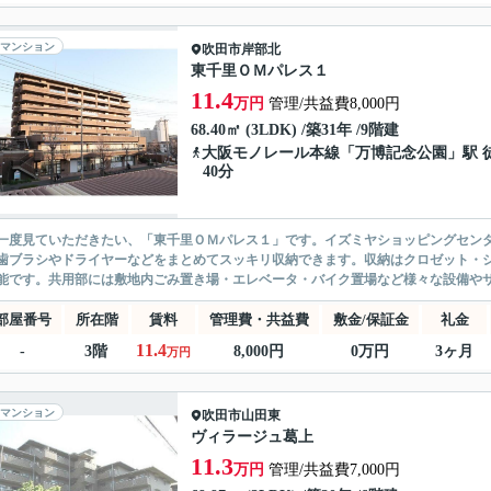
マンション
吹田市
岸部北
東千里ＯＭパレス１
11.4
万円
管理/共益費8,000円
68.40㎡ (3LDK) /築31年 /9階建
大阪モノレール本線
「
万博記念公園
」駅 
40分
一度見ていただきたい、「東千里ＯＭパレス１」です。イズミヤショッピングセンタ
歯ブラシやドライヤーなどをまとめてスッキリ収納できます。収納はクロゼット・
能です。共用部には敷地内ごみ置き場・エレベータ・バイク置場など様々な設備やサ
部屋番号
所在階
賃料
管理費・共益費
敷金/保証金
礼金
11.4
-
3階
8,000円
0万円
3ヶ月
万円
マンション
吹田市
山田東
ヴィラージュ葛上
11.3
万円
管理/共益費7,000円