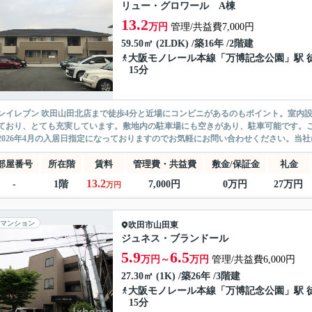
リュー・グロワール A棟
13.2
万円
管理/共益費7,000円
59.50㎡ (2LDK) /築16年 /2階建
大阪モノレール本線
「
万博記念公園
」駅 
15分
ンイレブン 吹田山田北店まで徒歩4分と近場にコンビニがあるのもポイント。室内
ており、とても充実しています。敷地内の駐車場にも空きがあり、駐車可能です。
2026年4月の入居日指定になっておりますのでお気軽にお問い合わせください。当社
部屋番号
所在階
賃料
管理費・共益費
敷金/保証金
礼金
13.2
-
1階
7,000円
0万円
27万円
万円
マンション
吹田市
山田東
ジュネス・ブランドール
5.9
6.5
万円～
万円
管理/共益費6,000円
27.30㎡ (1K) /築26年 /3階建
大阪モノレール本線
「
万博記念公園
」駅 
15分