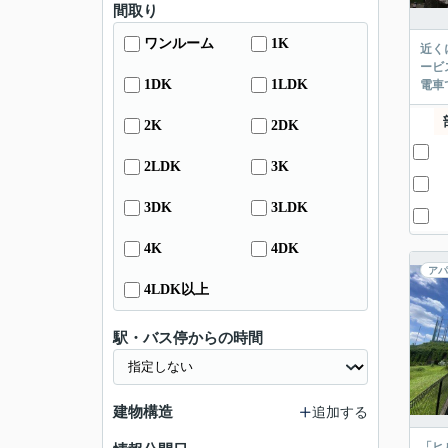
間取り
ワンルーム
1K
近く
ービ
1DK
1LDK
電車
2K
2DK
2LDK
3K
3DK
3LDK
4K
4DK
アパ
4LDK以上
駅・バス停からの時間
建物構造
追加する
「ヒ