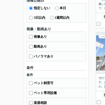
情報公開日
越し
指定しない
本日
で、
3日以内
1週間以内
画像・動画あり
画像あり
ハイ
動画あり
パノラマあり
条件
条件
ぜひ
す。
ペット飼育可
か。
ペット専用設備
楽器相談