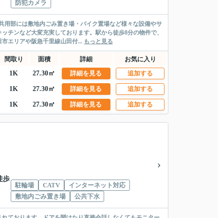
防犯カメラ
。共用部には敷地内ごみ置き場・バイク置場など様々な設備やサ
キッチンなど大変充実しております。駅から徒歩8分の物件で、
市エリアや阪急千里線山田付...
もっと見る
間取り
面積
詳細
お気に入り
1K
27.30㎡
詳細を見る
追加する
1K
27.30㎡
詳細を見る
追加する
1K
27.30㎡
詳細を見る
追加する
徒歩
駐輪場
CATV
インターネット対応
敷地内ごみ置き場
公共下水
されております。ドアを開けたり直接会話しなくてもモニター