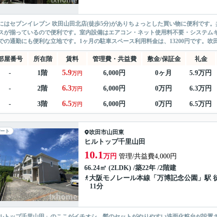
にはセブンイレブン 吹田山田北店(徒歩5分)がありちょっとした買い物に便利です
スが揃っているので便利です。室内設備はエアコン・ネット使用料不要・システム
での通勤にも便利な立地です。1ヶ月の駐車スペース利用料金は、13200円です。吹田
部屋番号
所在階
賃料
管理費・共益費
敷金/保証金
礼金
5.9
-
1階
6,000円
0ヶ月
5.9万円
万円
6.3
-
2階
6,000円
0万円
6.3万円
万円
6.5
-
3階
6,000円
0万円
6.5万円
万円
ート
吹田市
山田東
ヒルトップ千里山田
10.1
万円
管理/共益費4,000円
66.24㎡ (2LDK) /築22年 /2階建
大阪モノレール本線
「
万博記念公園
」駅 
11分
ルトップ千里山田」のここがイチオシ。髪のセットがやりやすい洗面化粧台が設置