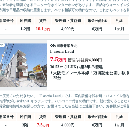
に来訪者を確認できるモニター付きインターホンがあります。収納はウォークイン
衣類や日用品の収納に重宝します。ペット相談可の物件なので、これからペットを飼お
部屋番号
所在階
賃料
管理費・共益費
敷金/保証金
礼金
10.1
-
1-2階
4,000円
0万円
1ヶ月
万円
ツ
吹田市
青葉丘北
F asecia Laud
7.5
万円
管理/共益費4,000円
30.53㎡ (1LDK) /築3年 /3階建
大阪モノレール本線
「
万博記念公園
」駅 
25分
一度見ていただきたい、「F asecia Laud」です。室内設備は脱衣所・バスト
お掃除がしやすいIHキッチンです。バルコニー付きの物件です。朝に慌てることな
賃貸住宅情報をお探しの方で、お困りでしたら当社にご連絡下さい。お客様がご希望す
部屋番号
所在階
賃料
管理費・共益費
敷金/保証金
礼金
7.5
-
3階
4,000円
0万円
1ヶ月
万円