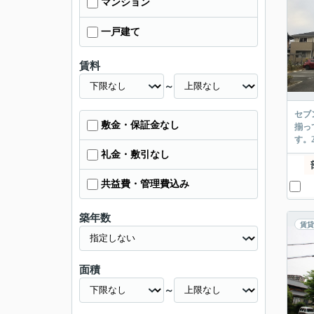
マンション
一戸建て
賃料
～
セブ
敷金・保証金なし
揃っ
す。
礼金・敷引なし
共益費・管理費込み
築年数
賃貸
面積
～