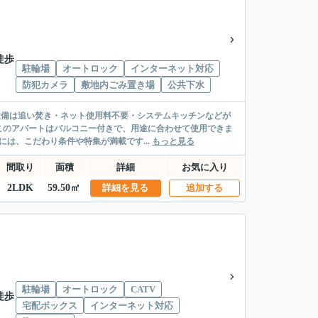
徒歩
駐輪場
オートロック
インターネット対応
防犯カメラ
敷地内ごみ置き場
公共下水
設備は追い焚き・ネット使用料不要・システムキッチンなどが
このアパートはバルコニー付きで、用途に合わせて使用できま
には、こだわり条件や特集が満載です...
もっと見る
間取り
面積
詳細
お気に入り
2LDK
59.50㎡
詳細を見る
追加する
駐輪場
オートロック
CATV
徒歩
宅配ボックス
インターネット対応