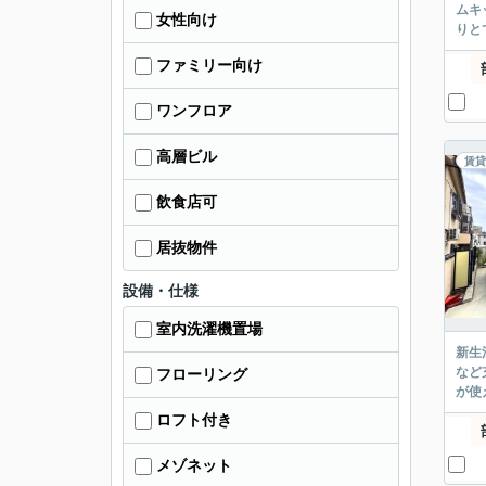
ムキ
女性向け
りと
ファミリー向け
ワンフロア
高層ビル
賃貸
飲食店可
居抜物件
設備・仕様
室内洗濯機置場
新生
など
フローリング
が使
ロフト付き
メゾネット