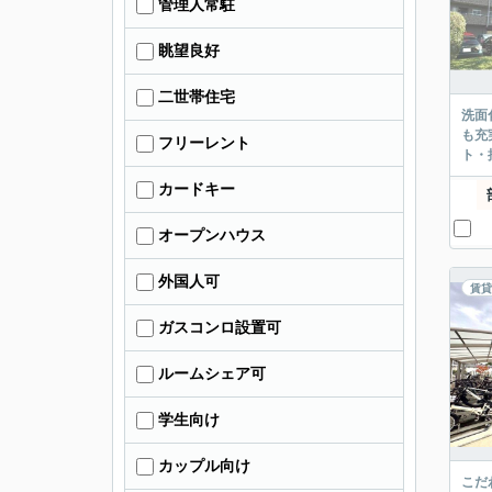
管理人常駐
眺望良好
二世帯住宅
洗面
も充
フリーレント
ト・
カードキー
オープンハウス
外国人可
賃貸
ガスコンロ設置可
ルームシェア可
学生向け
カップル向け
こだ