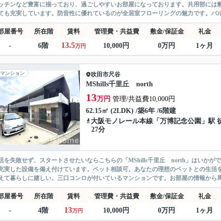
ッチンなど豊富に揃っており、過ごしやすいお部屋になっております。共用部には
ても充実しています。防音性に優れているのが全居室フローリングの魅力です。バルコ
部屋番号
所在階
賃料
管理費・共益費
敷金/保証金
礼金
13.5
-
6階
10,000円
0万円
1ヶ月
万円
マンション
吹田市
尺谷
MShills千里丘 north
13
万円
管理/共益費10,000円
62.15㎡ (2LDK) /築6年 /6階建
大阪モノレール本線
「
万博記念公園
」駅 
27分
活を失敗せず、スタートさせたいならこちらの「MShills千里丘 north」はい
充実した設備を備え付けています。ペット相談可。あなたの理想のペットとの生活
えて暮らしに嬉しい。三口コンロが付いているマンションです。お部屋の情報から周辺
部屋番号
所在階
賃料
管理費・共益費
敷金/保証金
礼金
13
-
4階
10,000円
0万円
1ヶ月
万円