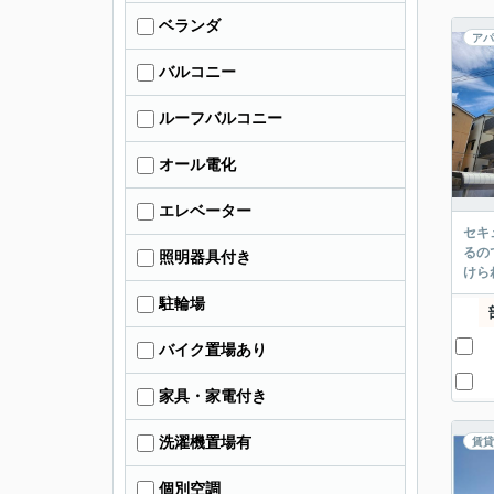
ベランダ
アパ
バルコニー
ルーフバルコニー
オール電化
エレベーター
セキ
るの
照明器具付き
けら
駐輪場
バイク置場あり
家具・家電付き
洗濯機置場有
賃貸
個別空調