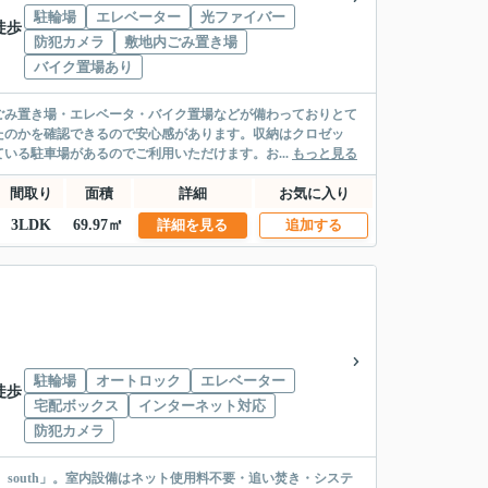
駐輪場
エレベーター
光ファイバー
徒歩
防犯カメラ
敷地内ごみ置き場
バイク置場あり
ごみ置き場・エレベータ・バイク置場などが備わっておりとて
たのかを確認できるので安心感があります。収納はクロゼッ
いる駐車場があるのでご利用いただけます。お...
もっと見る
間取り
面積
詳細
お気に入り
3LDK
69.97㎡
詳細を見る
追加する
駐輪場
オートロック
エレベーター
徒歩
宅配ボックス
インターネット対応
防犯カメラ
 south」。室内設備はネット使用料不要・追い焚き・システ