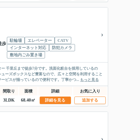
駐輪場
エレベーター
CATV
徒歩
インターネット対応
防犯カメラ
敷地内ごみ置き場
ー 千里丘まで徒歩7分です。洗面化粧台を採用しているの
シューズボックスなど豊富なので、広々と空間を利用すること
ービスが揃っているので便利です。丁寧かつ...
もっと見る
間取り
面積
詳細
お気に入り
3LDK
68.40㎡
詳細を見る
追加する