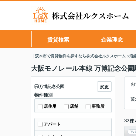
賃貸検索
企業理念
｜茨木市で賃貸物件を探すなら株式会社ルクスホーム
沿
大阪モノレール本線 万博記念公園
お
万博記念公園
変更
物件種別
茨
居住用
店舗
事務所
32
棟
アパート
アパ