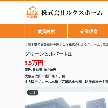
賃貸検索
企業理念
｜茨木市で賃貸物件を探すなら株式会社ルクスホーム
吹
グリーンヒルパートII
9.5万円
管理/共益費 10,000円
大阪府
吹田市
山田東
１丁目
大阪モノレール本線「万博記念公園」駅徒歩20分
1
/
13