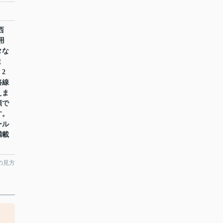
西
用
タな
ま
2
路線
えま
頼で
す。
ール
満載
の見方