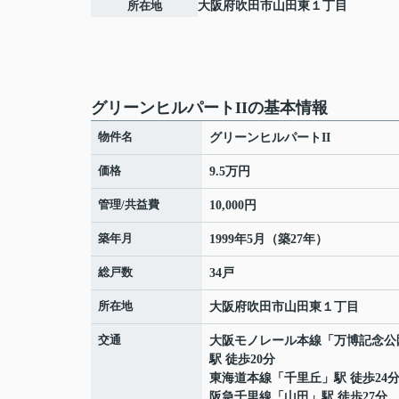
所在地
大阪府
吹田市
山田東
１丁目
グリーンヒルパートIIの基本情報
物件名
グリーンヒルパートII
価格
9.5万円
管理/共益費
10,000円
築年月
1999年5月（築27年）
総戸数
34戸
所在地
大阪府
吹田市
山田東
１丁目
交通
大阪モノレール本線
「
万博記念公
駅 徒歩20分
東海道本線
「
千里丘
」駅 徒歩24
阪急千里線
「
山田
」駅 徒歩27分