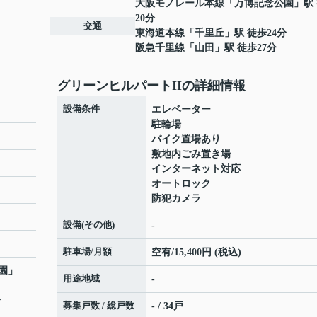
大阪モノレール本線
「
万博記念公園
」駅
20分
交通
東海道本線
「
千里丘
」駅 徒歩24分
阪急千里線
「
山田
」駅 徒歩27分
グリーンヒルパートIIの詳細情報
設備条件
エレベーター
駐輪場
バイク置場あり
敷地内ごみ置き場
インターネット対応
オートロック
防犯カメラ
設備(その他)
-
駐車場/月額
空有/15,400円 (税込)
園
」
用途地域
-
分
募集戸数 / 総戸数
- / 34戸