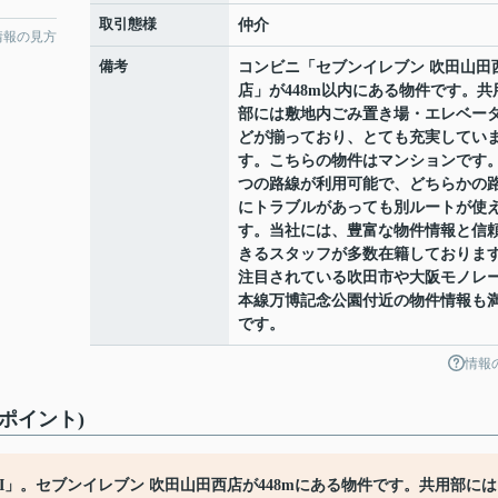
取引態様
仲介
情報の見方
備考
コンビニ「セブンイレブン 吹田山田
店」が448m以内にある物件です。共
部には敷地内ごみ置き場・エレベー
どが揃っており、とても充実してい
す。こちらの物件はマンションです。
つの路線が利用可能で、どちらかの
にトラブルがあっても別ルートが使
す。当社には、豊富な物件情報と信
きるスタッフが多数在籍しておりま
注目されている吹田市や大阪モノレ
本線万博記念公園付近の物件情報も
です。
情報
ポイント)
I」。セブンイレブン 吹田山田西店が448mにある物件です。共用部には