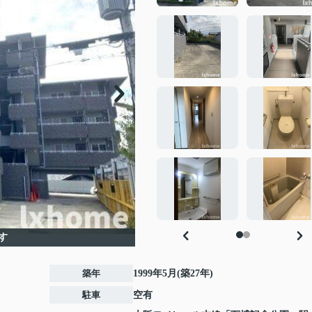
す
築年
1999年5月(築27年)
駐車
空有