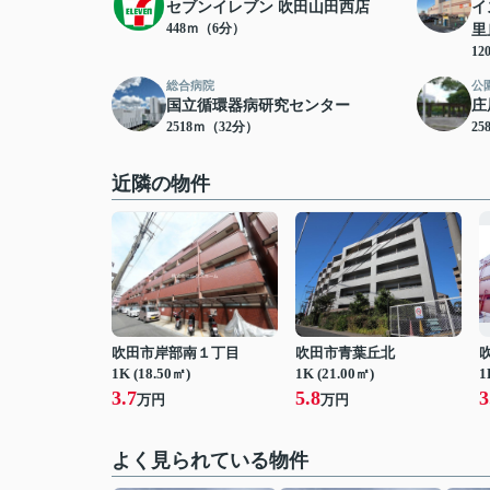
セブンイレブン 吹田山田西店
イ
448ｍ（6分）
里
12
総合病院
公
国立循環器病研究センター
庄
2518ｍ（32分）
25
近隣の物件
吹田市岸部南１丁目
吹田市青葉丘北
1K (18.50㎡)
1K (21.00㎡)
1
3.7
5.8
3
万円
万円
よく見られている物件