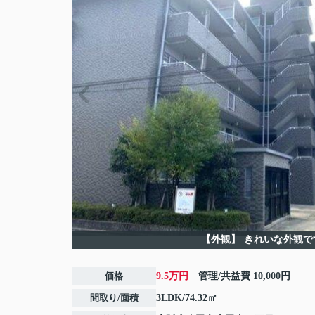
【外観】
きれいな外観で
価格
9.5万円
管理/共益費
10,000円
間取り/面積
3LDK/74.32㎡