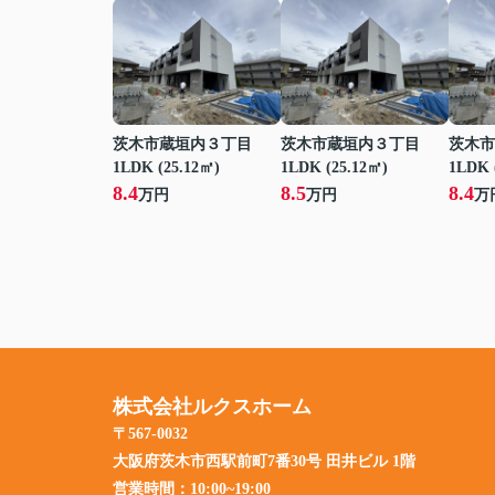
茨木市蔵垣内３丁目
茨木市蔵垣内３丁目
茨木市
1LDK (25.12㎡)
1LDK (25.12㎡)
1LDK 
8.4
8.5
8.4
万円
万円
万
株式会社ルクスホーム
〒567-0032
大阪府茨木市西駅前町7番30号 田井ビル 1階
営業時間：
10:00~19:00