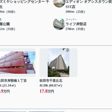
ズミヤショッピングセンター 千
エディオン オアシスタウン
丘
SST店
09ｍ（16分）
1994ｍ（25分）
園
スーパー
屋公園
ライフ岸部店
82ｍ（33分）
2786ｍ（35分）
吹田市岸部南１丁目
吹田市千里丘北
K (21.10㎡)
4LDK (86.87㎡)
.9
17.8
万円
万円