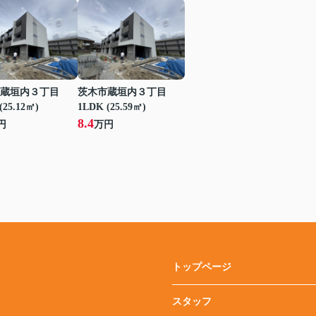
蔵垣内３丁目
茨木市蔵垣内３丁目
(25.12㎡)
1LDK (25.59㎡)
8.4
円
万円
トップページ
スタッフ