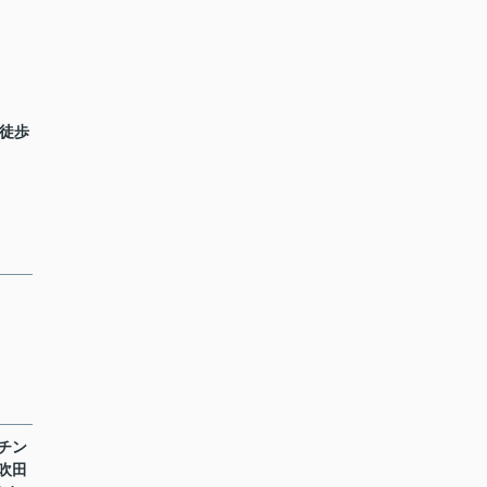
 徒歩
チン
吹田