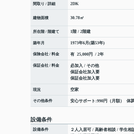
間取り / 詳細
2DK
建物面積
30.78㎡
所在階 / 階建て
1階 / 2階建
築年月
1973年6月(築53年)
保険会社 / 料金
有 25,000円 / 2年
保証会社 / 料金
必加入 / その他
保証会社加入要
保証会社加入要
現況
空家
その他条件
安心サポート:990円（月額） 体調
設備条件
設備条件
２人入居可 / 高齢者相談 / 学生相談 