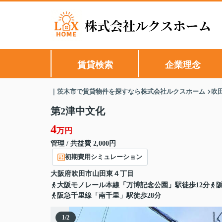
賃貸検索
企業理念
｜茨木市で賃貸物件を探すなら株式会社ルクスホーム
吹
第2津中文化
4
万円
管理 / 共益費 2,000円
初期費用シミュレーション
大阪府
吹田市
山田東
４丁目
大阪モノレール本線「万博記念公園」駅徒歩12分
阪急千里線「南千里」駅徒歩28分
1
/
2