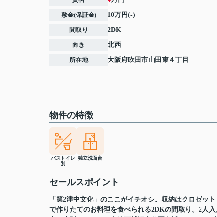
敷金(保証金)
10万円(-)
間取り
2DK
向き
北西
所在地
大阪府
吹田市
山田東
４丁目
物件の特徴
バストイレ
独立洗面台
別
セールスポイント
「第2津中文化」のここがイチオシ。収納はクロゼッ
で作りたてのお料理を食べられる2DKの間取り。2人