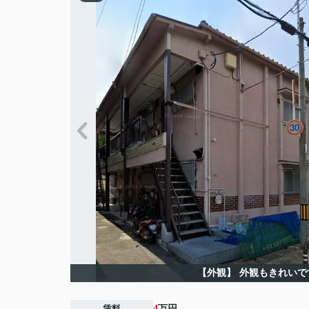
【外観】
外観もきれいで
賃料
4
万円