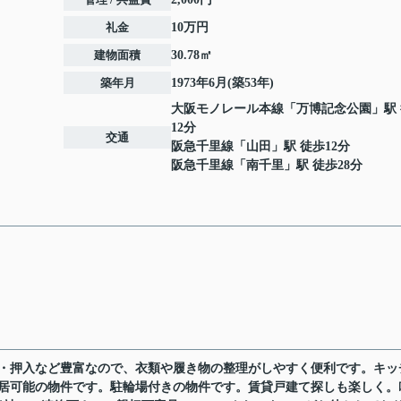
礼金
10万円
建物面積
30.78㎡
築年月
1973年6月(築53年)
大阪モノレール本線
「
万博記念公園
」駅
12分
交通
阪急千里線
「
山田
」駅 徒歩12分
阪急千里線
「
南千里
」駅 徒歩28分
ト・押入など豊富なので、衣類や履き物の整理がしやすく便利です。キッ
入居可能の物件です。駐輪場付きの物件です。賃貸戸建て探しも楽しく。