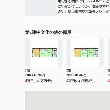
用できる物件です。バスルームと
はいかがでしょうか。住みやすい
さい。吹田市内や大阪モノレール
第2津中文化の他の部屋
2階
2階
2
2DK (30.78㎡)
2DK (30.78㎡)
2
4
4
4
万円(
0.43
万円/坪)
万円(
0.43
万円/坪)