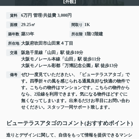
【外観】
6万円 管理/共益費 3,000円
賃料
29.25㎡
1K
面積
間取り
築33年
1階/2階建
築年数
所在階
大阪府
吹田市
山田東
４丁目
所在地
阪急千里線
「
山田
」駅 徒歩10分
交通
大阪モノレール本線
「
山田
」駅 徒歩11分
大阪モノレール彩都
「
万博記念公園
」駅 徒歩13分
ぜひ一度見ていただきたい、「ビューテラスアタゴ」で
備考
す。四季折々の風を感じられる通風良好な快適の物件で
す。こちらの物件はマンションです。こちらの物件から
なら、2沿線を利用できます。気になる物件ほどすぐに
無くなってしまいます。出来るだけお早目にお問い合わ
せください。スタッフ一同サポート致します。
ビューテラスアタゴのコメント(おすすめポイント)
造りとデザインに関して、自信をもって情報を提供できるマンシ