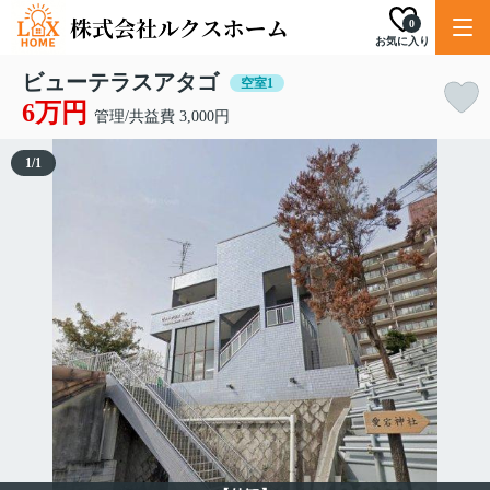
0
お気に入り
ビューテラスアタゴ
空室1
6万円
管理/共益費 3,000円
1
/
1