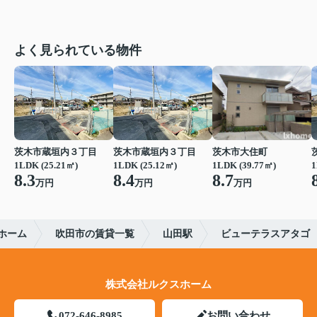
よく見られている物件
茨木市蔵垣内３丁目
茨木市蔵垣内３丁目
茨木市大住町
1LDK (25.21㎡)
1LDK (25.12㎡)
1LDK (39.77㎡)
1
8.3
8.4
8.7
万円
万円
万円
ホーム
吹田市の賃貸一覧
山田駅
ビューテラスアタゴ
株式会社ルクスホーム
072-646-8985
お問い合わせ