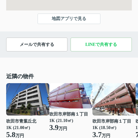
地図アプリで見る
メールで共有する
LINEで共有する
近隣の物件
吹田市岸部南１丁目
1K (21.10㎡)
吹田市青葉丘北
吹田市岸部南１丁目
3.9
1K (21.00㎡)
1K (18.50㎡)
1
万円
5.8
3.7
万円
万円