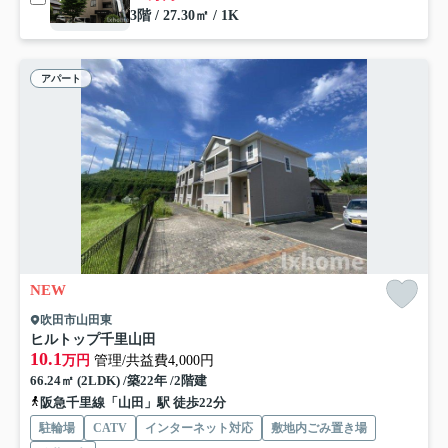
3階 / 27.30㎡ / 1K
アパート
NEW
吹田市山田東
ヒルトップ千里山田
10.1
万円
管理/共益費4,000円
66.24㎡ (2LDK) /築22年 /2階建
阪急千里線「山田」駅 徒歩22分
駐輪場
CATV
インターネット対応
敷地内ごみ置き場