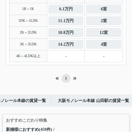
1R～1K
6.1万円
6室
1DK～1LDK
11.1万円
2室
2K～2LDK
10.8万円
12室
3K～3LDK
14.2万円
4室
4K～4LDK以上
-
-
1
モノレール本線の賃貸一覧
大阪モノレール本線 山田駅の賃貸一覧
おすすめこだわり特集
新婚様におすすめ(459件)