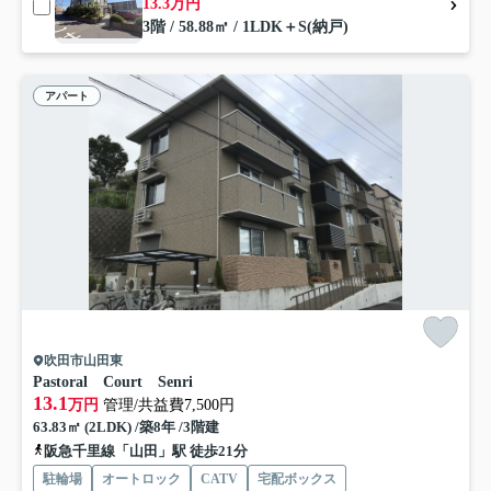
13.3万円
3階 / 58.88㎡ / 1LDK＋S(納戸)
アパート
吹田市山田東
Pastoral Court Senri
13.1
万円
管理/共益費7,500円
63.83㎡ (2LDK) /築8年 /3階建
阪急千里線「山田」駅 徒歩21分
駐輪場
オートロック
CATV
宅配ボックス