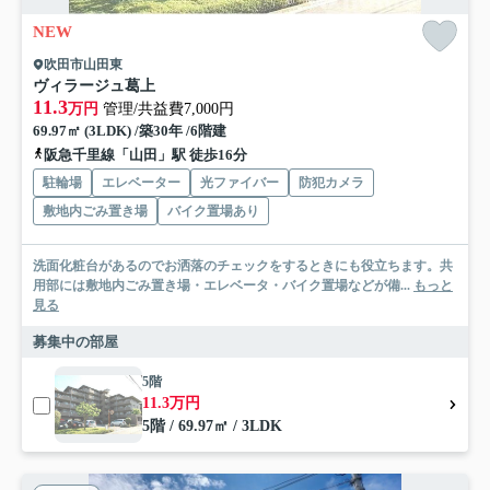
NEW
吹田市山田東
ヴィラージュ葛上
11.3
万円
管理/共益費7,000円
69.97㎡ (3LDK) /築30年 /6階建
阪急千里線「山田」駅 徒歩16分
駐輪場
エレベーター
光ファイバー
防犯カメラ
敷地内ごみ置き場
バイク置場あり
洗面化粧台があるのでお洒落のチェックをするときにも役立ちます。共
用部には敷地内ごみ置き場・エレベータ・バイク置場などが備...
もっと
見る
募集中の部屋
5階
11.3万円
5階 / 69.97㎡ / 3LDK