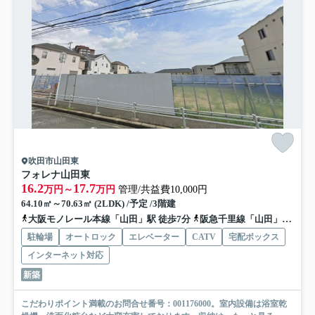
吹田市山田東
フォレナ山田東
16.2
17.7
万円～
万円
管理/共益費10,000円
64.10㎡～70.63㎡ (2LDK) /予定 /3階建
大阪モノレール本線「山田」駅 徒歩7分
阪急千里線「山田」駅 徒歩9分
駐輪場
オートロック
エレベーター
CATV
宅配ボックス
インターネット対応
新築
こだわりポイント満載のお問合せ番号：001176000。室内設備は浴室乾