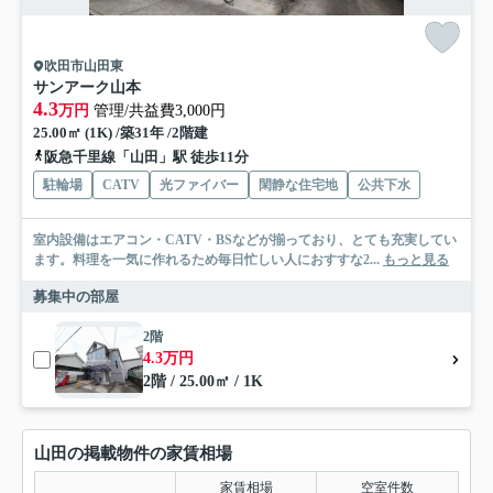
吹田市山田東
サンアーク山本
4.3
万円
管理/共益費3,000円
25.00㎡ (1K) /築31年 /2階建
阪急千里線「山田」駅 徒歩11分
駐輪場
CATV
光ファイバー
閑静な住宅地
公共下水
室内設備はエアコン・CATV・BSなどが揃っており、とても充実してい
ます。料理を一気に作れるため毎日忙しい人におすすな2...
もっと見る
募集中の部屋
2階
4.3万円
2階 / 25.00㎡ / 1K
山田の掲載物件の家賃相場
家賃相場
空室件数