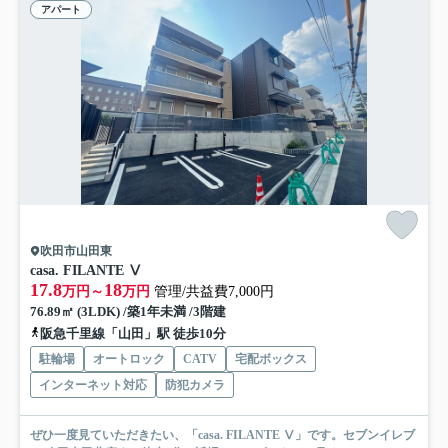
アパート
吹田市山田東
casa. FILANTE Ⅴ
17.8
18
万円～
万円
管理/共益費7,000円
76.89㎡ (3LDK) /築1年未満 /3階建
阪急千里線「山田」駅 徒歩10分
駐輪場
オートロック
CATV
宅配ボックス
インターネット対応
防犯カメラ
ぜひ一度見ていただきたい、「casa. FILANTE Ⅴ」です。セブンイレブ