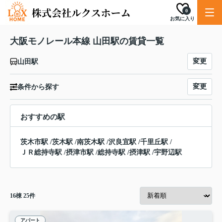
0
お気に入り
大阪モノレール本線 山田駅の賃貸一覧
変更
山田駅
変更
条件から探す
おすすめの駅
茨木市駅
/
茨木駅
/
南茨木駅
/
沢良宜駅
/
千里丘駅
/
ＪＲ総持寺駅
/
摂津市駅
/
総持寺駅
/
摂津駅
/
宇野辺駅
16
棟
25
件
アパート