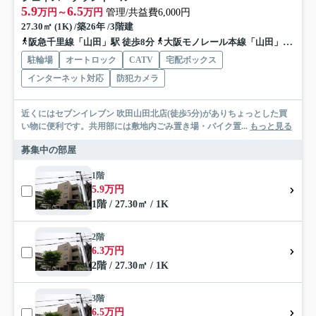
5.9
6.5
万円～
万円
管理/共益費6,000円
27.30㎡ (1K) /築26年 /3階建
阪急千里線「山田」駅 徒歩8分
大阪モノレール本線「山田」駅 徒歩8分
駐輪場
オートロック
CATV
宅配ボックス
インターネット対応
防犯カメラ
近くにはセブンイレブン 吹田山田北店(徒歩5分)がありちょっとした買
い物に便利です。共用部には敷地内ごみ置き場・バイク置...
もっと見る
募集中の部屋
1階
5.9万円
1階 / 27.30㎡ / 1K
2階
6.3万円
2階 / 27.30㎡ / 1K
3階
6.5万円