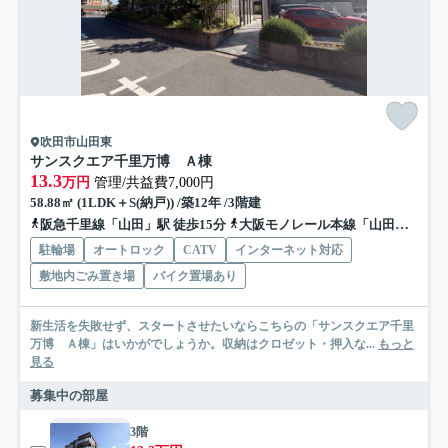
吹田市山田東
サンスクエア千里万博 Ａ棟
13.3
万円
管理/共益費7,000円
58.88㎡ (1LDK＋S(納戸)) /築12年 /3階建
阪急千里線「山田」駅 徒歩15分
大阪モノレール本線「山田」駅 徒歩14分
駐輪場
オートロック
CATV
インターネット対応
敷地内ごみ置き場
バイク置場あり
新生活を失敗せず、スタートさせたいならこちらの「サンスクエア千里
万博 Ａ棟」はいかがでしょうか。収納はクロゼット・押入な...
もっと
見る
募集中の部屋
3階