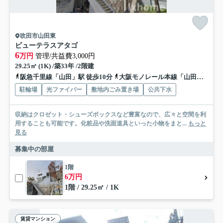
吹田市山田東
ビューテラスアタゴ
6
万円
管理/共益費3,000円
29.25㎡ (1K) /築33年 /2階建
阪急千里線「山田」駅 徒歩10分
大阪モノレール本線「山田」駅 徒歩11分
駐輪場
光ファイバー
敷地内ごみ置き場
公共下水
収納はクロゼット・シューズボックスなど豊富なので、広々と空間を利
用することも可能です。化粧品や洗面道具といった小物をまと...
もっと
見る
募集中の部屋
1階
6万円
1階 / 29.25㎡ / 1K
賃貸マンション