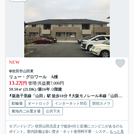
NEW
吹田市山田東
リュー・グロワール A棟
13.2
万円
管理/共益費7,000円
59.50㎡ (2LDK) /築16年 /2階建
阪急千里線「山田」駅 徒歩10分
大阪モノレール本線「山田」駅 徒歩9分
駐輪場
オートロック
インターネット対応
防犯カメラ
敷地内ごみ置き場
公共下水
セブンイレブン 吹田山田北店まで徒歩4分と近場にコンビニがあるのも
ポイント。室内設備は追い焚き・ネット使用料不要・システ...
もっと見