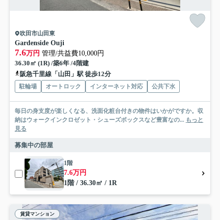
吹田市山田東
Gardenside Ouji
7.6
万円
管理/共益費10,000円
36.30㎡ (1R) /築6年 /4階建
阪急千里線「山田」駅 徒歩12分
駐輪場
オートロック
インターネット対応
公共下水
毎日の身支度が楽しくなる、洗面化粧台付きの物件はいかがですか。収
納はウォークインクロゼット・シューズボックスなど豊富なの...
もっと
見る
募集中の部屋
1階
7.6万円
1階 / 36.30㎡ / 1R
賃貸マンション