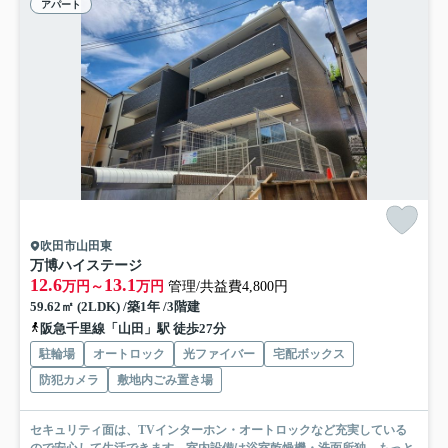
アパート
吹田市山田東
万博ハイステージ
12.6
13.1
万円～
万円
管理/共益費4,800円
59.62㎡ (2LDK) /築1年 /3階建
阪急千里線「山田」駅 徒歩27分
駐輪場
オートロック
光ファイバー
宅配ボックス
防犯カメラ
敷地内ごみ置き場
セキュリティ面は、TVインターホン・オートロックなど充実している