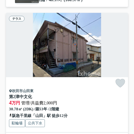
テラス
吹田市山田東
第2津中文化
4
万円
管理/共益費2,000円
30.78㎡ (2DK) /築53年 /2階建
阪急千里線「山田」駅 徒歩12分
駐輪場
公共下水