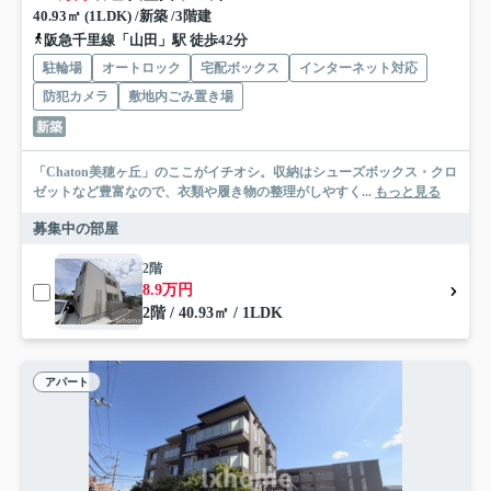
40.93㎡ (1LDK) /新築 /3階建
阪急千里線「山田」駅 徒歩42分
駐輪場
オートロック
宅配ボックス
インターネット対応
防犯カメラ
敷地内ごみ置き場
新築
「Chaton美穂ヶ丘」のここがイチオシ。収納はシューズボックス・クロ
ゼットなど豊富なので、衣類や履き物の整理がしやすく...
もっと見る
募集中の部屋
2階
8.9万円
2階 / 40.93㎡ / 1LDK
アパート