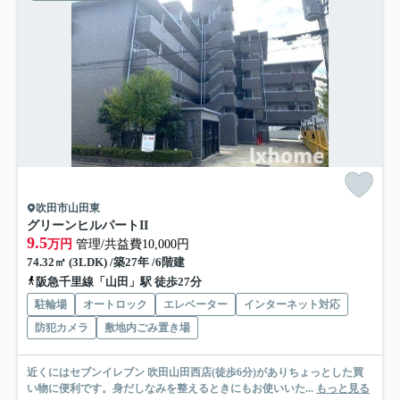
吹田市山田東
グリーンヒルパートII
9.5
万円
管理/共益費10,000円
74.32㎡ (3LDK) /築27年 /6階建
阪急千里線「山田」駅 徒歩27分
駐輪場
オートロック
エレベーター
インターネット対応
防犯カメラ
敷地内ごみ置き場
近くにはセブンイレブン 吹田山田西店(徒歩6分)がありちょっとした買
い物に便利です。身だしなみを整えるときにもお使いいた...
もっと見る