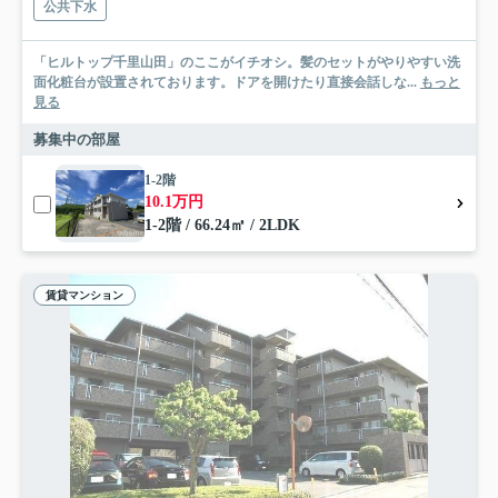
公共下水
「ヒルトップ千里山田」のここがイチオシ。髪のセットがやりやすい洗
面化粧台が設置されております。ドアを開けたり直接会話しな...
もっと
見る
募集中の部屋
1-2階
10.1万円
1-2階 / 66.24㎡ / 2LDK
賃貸マンション