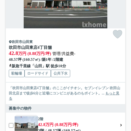
吹田市山田東
吹田市山田東店4丁目舗
42.8
万円 (0.88万円/坪)
管理/共益費-
48.57坪 (160.57㎡) /築1年 /2階建
阪急千里線「山田」駅 徒歩10分
駐輪場
ロードサイド
公共下水
「吹田市山田東店4丁目舗」のここがイチオシ。セブンイレブン 吹田山
田北店まで徒歩6分と近場にコンビニがあるのもポイント。...
もっと見
る
募集中の物件
2階
42.8万円 (0.88万円/坪)
2階 / 48.57坪 (160.57㎡)