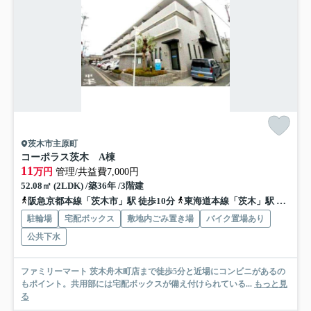
茨木市主原町
コーポラス茨木 A棟
11
万円
管理/共益費7,000円
52.08㎡ (2LDK) /築36年 /3階建
阪急京都本線「茨木市」駅 徒歩10分
東海道本線「茨木」駅 徒歩18分
駐輪場
宅配ボックス
敷地内ごみ置き場
バイク置場あり
公共下水
ファミリーマート 茨木舟木町店まで徒歩5分と近場にコンビニがあるの
もポイント。共用部には宅配ボックスが備え付けられている...
もっと見
る