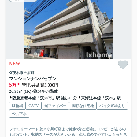
NEW
茨木市主原町
マンションナンバセブン
5
万円
管理/共益費3,000円
26.93㎡ (1K) /築54年 /4階建
阪急京都本線「茨木市」駅 徒歩11分
東海道本線「茨木」駅 徒歩15分
駐輪場
CATV
光ファイバー
閑静な住宅地
バイク置場あり
公共下水
ファミリーマート 茨木小川町店まで徒歩5分と近場にコンビニがあるの
もポイント。収納スペースが大きいため、生活感のでやすい...
もっと見