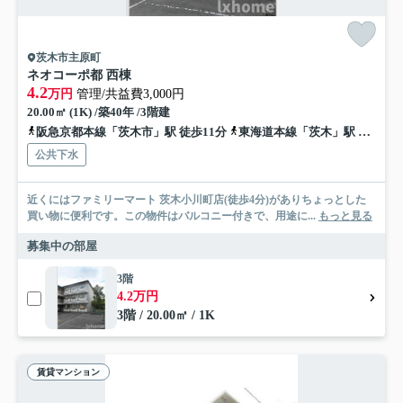
茨木市主原町
ネオコーポ都 西棟
4.2
万円
管理/共益費3,000円
20.00㎡ (1K) /築40年 /3階建
阪急京都本線「茨木市」駅 徒歩11分
東海道本線「茨木」駅 徒歩17分
公共下水
近くにはファミリーマート 茨木小川町店(徒歩4分)がありちょっとした
買い物に便利です。この物件はバルコニー付きで、用途に...
もっと見る
募集中の部屋
3階
4.2万円
3階 / 20.00㎡ / 1K
賃貸マンション