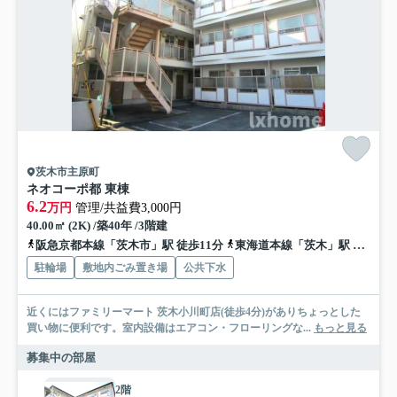
茨木市主原町
ネオコーポ都 東棟
6.2
万円
管理/共益費3,000円
40.00㎡ (2K) /築40年 /3階建
阪急京都本線「茨木市」駅 徒歩11分
東海道本線「茨木」駅 徒歩17分
駐輪場
敷地内ごみ置き場
公共下水
近くにはファミリーマート 茨木小川町店(徒歩4分)がありちょっとした
買い物に便利です。室内設備はエアコン・フローリングな...
もっと見る
募集中の部屋
2階