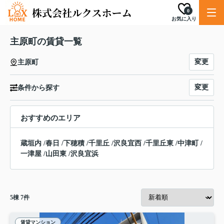
0
お気に入り
主原町の賃貸一覧
変更
主原町
変更
条件から探す
おすすめのエリア
蔵垣内
/
春日
/
下穂積
/
千里丘
/
沢良宜西
/
千里丘東
/
中津町
/
一津屋
/
山田東
/
沢良宜浜
5
棟
7
件
賃貸マンション