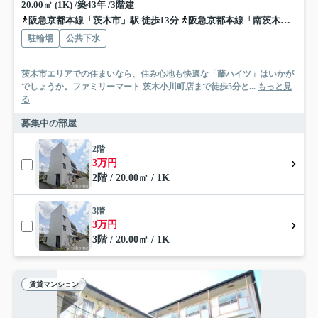
20.00㎡ (1K) /築43年 /3階建
阪急京都本線「茨木市」駅 徒歩13分
阪急京都本線「南茨木」駅 徒歩17分
駐輪場
公共下水
茨木市エリアでの住まいなら、住み心地も快適な「藤ハイツ」はいかが
でしょうか。ファミリーマート 茨木小川町店まで徒歩5分と...
もっと見
る
募集中の部屋
2階
3万円
2階 / 20.00㎡ / 1K
3階
3万円
3階 / 20.00㎡ / 1K
賃貸マンション