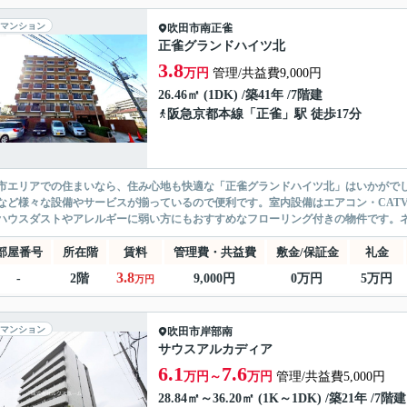
マンション
吹田市
南正雀
正雀グランドハイツ北
3.8
万円
管理/共益費9,000円
26.46㎡ (1DK) /築41年 /7階建
阪急京都本線
「
正雀
」駅 徒歩17分
市エリアでの住まいなら、住み心地も快適な「正雀グランドハイツ北」はいかがで
など様々な設備やサービスが揃っているので便利です。室内設備はエアコン・CAT
ハウスダストやアレルギーに弱い方にもおすすめなフローリング付きの物件です。ネ
部屋番号
所在階
賃料
管理費・共益費
敷金/保証金
礼金
3.8
-
2階
9,000円
0万円
5万円
万円
マンション
吹田市
岸部南
サウスアルカディア
6.1
7.6
万円～
万円
管理/共益費5,000円
28.84㎡～36.20㎡ (1K～1DK) /築21年 /7階建