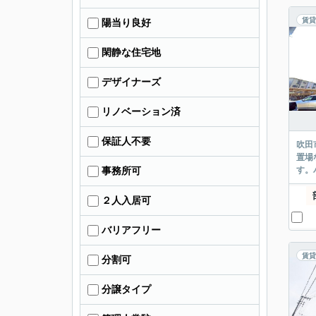
賃貸
陽当り良好
閑静な住宅地
デザイナーズ
リノベーション済
保証人不要
吹田
置場
す。
事務所可
２人入居可
バリアフリー
賃貸
分割可
分譲タイプ