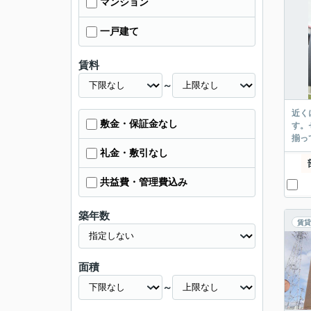
マンション
一戸建て
賃料
～
近く
敷金・保証金なし
す。
揃っ
礼金・敷引なし
共益費・管理費込み
築年数
賃貸
面積
～