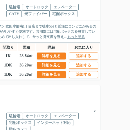
駐輪場
オートロック
エレベーター
CATV
光ファイバー
宅配ボックス
ン 吹田岸部南1丁目店まで徒歩5分と近場にコンビニがあるの
理がしやすく便利です。共用部には宅配ボックスを設置してい
て出し入れして、サッと身支度を整え...
もっと見る
間取り
面積
詳細
お気に入り
1K
28.84㎡
詳細を見る
追加する
1DK
36.20㎡
詳細を見る
追加する
1DK
36.20㎡
詳細を見る
追加する
駐輪場
オートロック
エレベーター
宅配ボックス
インターネット対応
防犯カメラ