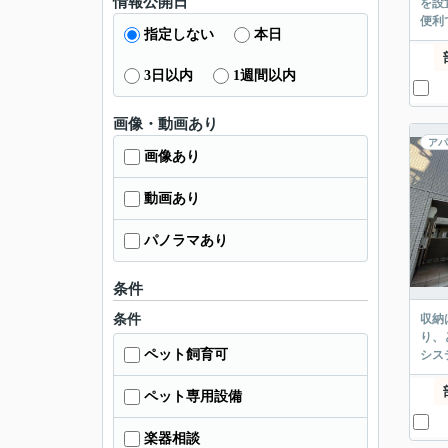
情報公開日
を設
便利
指定しない
本日
3日以内
1週間以内
画像・動画あり
アパ
画像あり
動画あり
パノラマあり
条件
条件
収納
り、
ペット飼育可
シス
ペット専用設備
楽器相談