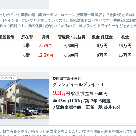
わりポイント満載の南山寿ガーデン。ローソン 摂津東一津屋店まで徒歩2分と近場
・TVインターホンなど充実しているので、防犯対策もばっちりです。共用部には敷
るので便利です。洗面化粧台が付いているので、歯ブラシやドライヤーなどをまとめて
部屋番号
所在階
賃料
管理費・共益費
敷金/保証金
礼金
7.5
-
2階
6,500円
0万円
15万円
万円
12.5
-
6階
6,500円
0万円
15万円
万円
マンション
摂津市
南千里丘
グランディールブライトⅡ
9.3
万円
管理/共益費9,500円
40.03㎡ (1LDK) /築12年 /3階建
阪急京都本線
「
正雀
」駅 徒歩16分
い朝でも鏡を見ながらサッと身支度を整えることができる洗面化粧台を採用していま