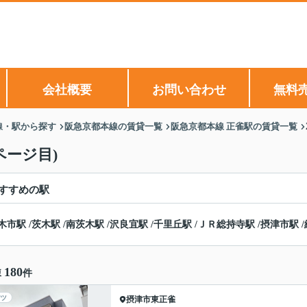
会社概要
お問い合わせ
無料
線・駅から探す
阪急京都本線の賃貸一覧
阪急京都本線 正雀駅の賃貸一覧
ページ目)
すすめの駅
木市駅
/
茨木駅
/
南茨木駅
/
沢良宜駅
/
千里丘駅
/
ＪＲ総持寺駅
/
摂津市駅
/
180
棟
件
ツ
摂津市
東正雀