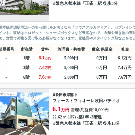
阪急京都本線
「
正雀
」駅 徒歩8分
道本線岸辺駅周辺への引っ越しをお考えなら「サウスアルカディア」。セブンイレブ
イント。収納はクロゼット・シューズボックスなど豊富なので、衣類や履き物の整
め、対面で荷物を受け取る必要がなくなります。化粧品やスタイリング剤などをまとめ
部屋番号
所在階
賃料
管理費・共益費
敷金/保証金
礼金
6.1
-
1階
5,000円
0万円
6.1万円
万円
7.4
-
3階
5,000円
0万円
7.4万円
万円
7.6
-
6階
5,000円
0万円
7.6万円
万円
マンション
吹田市
岸部中
ファーストフィオーレ吹田パティオ
6.1
万円
管理/共益費10,000円
22.62㎡ (1K) /築1年 /3階建
阪急京都本線
「
正雀
」駅 徒歩13分