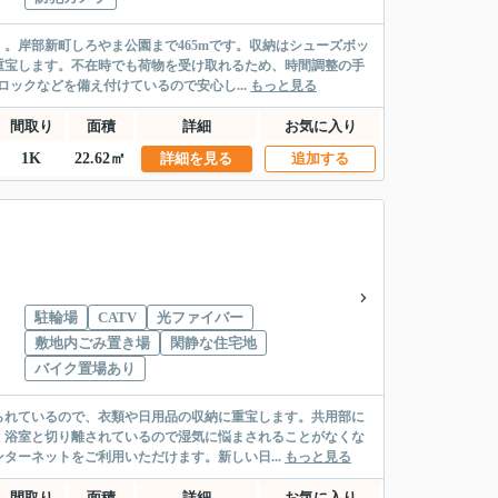
。岸部新町しろやま公園まで465mです。収納はシューズボッ
重宝します。不在時でも荷物を受け取れるため、時間調整の手
ックなどを備え付けているので安心し...
もっと見る
間取り
面積
詳細
お気に入り
1K
22.62㎡
詳細を見る
追加する
駐輪場
CATV
光ファイバー
敷地内ごみ置き場
閑静な住宅地
バイク置場あり
られているので、衣類や日用品の収納に重宝します。共用部に
。浴室と切り離されているので湿気に悩まされることがなくな
ターネットをご利用いただけます。新しい日...
もっと見る
間取り
面積
詳細
お気に入り