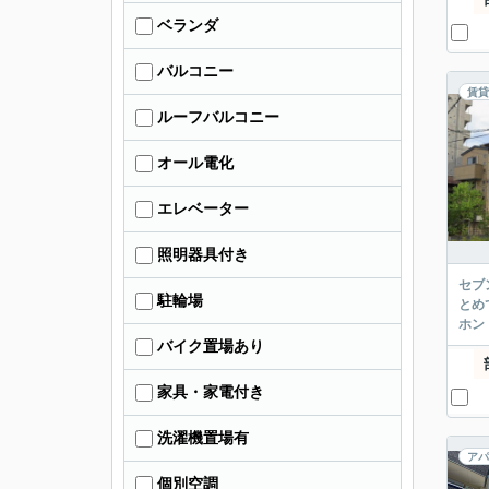
ベランダ
バルコニー
賃貸
ルーフバルコニー
オール電化
エレベーター
照明器具付き
セブ
駐輪場
とめ
ホン
バイク置場あり
家具・家電付き
洗濯機置場有
アパ
個別空調