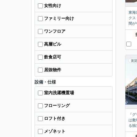
女性向け
東海
クス
ファミリー向け
間が
ワンフロア
高層ビル
飲食店可
賃貸
居抜物件
設備・仕様
室内洗濯機置場
フローリング
「グ
ロフト付き
は敷
る独
メゾネット