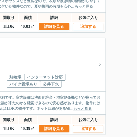
ーズボックスなど豊富なので、衣類や履き物の整理がしやすく
付いた物件なので、夏や梅雨の時期も安心...
もっと見る
間取り
面積
詳細
お気に入り
1LDK
40.03㎡
詳細を見る
追加する
駐輪場
インターネット対応
バイク置場あり
公共下水
便利です。室内設備は洗面化粧台・浴室乾燥機などが揃ってお
に誰が来たのかを確認できるので安心感があります。物件には
1LDKの物件です。ネット回線がある物...
もっと見る
間取り
面積
詳細
お気に入り
1LDK
40.39㎡
詳細を見る
追加する