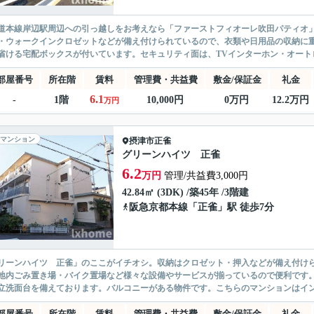
道本線岸辺駅周辺への引っ越しをお考えなら「ファーストフィオーレ吹田パティオ」
・ウォークインクロゼットなどが備え付けられているので、衣類や日用品の収納に
省ける宅配ボックスが付いています。セキュリティ面は、TVインターホン・オートロ
部屋番号
所在階
賃料
管理費・共益費
敷金/保証金
礼金
6.1
-
1階
10,000円
0万円
12.2万円
万円
マンション
摂津市
正雀
グリーンハイツ 正雀
6.2
万円
管理/共益費3,000円
42.84㎡ (3DK) /築45年 /3階建
阪急京都本線
「
正雀
」駅 徒歩7分
リーンハイツ 正雀」のここがイチオシ。収納はクロゼット・押入などが備え付け
地内ごみ置き場・バイク置場など様々な設備やサービスが揃っているので便利です
立洗面台を備えております。バルコニーがある物件です。こちらのマンションはイン
部屋番号
所在階
賃料
管理費・共益費
敷金/保証金
礼金