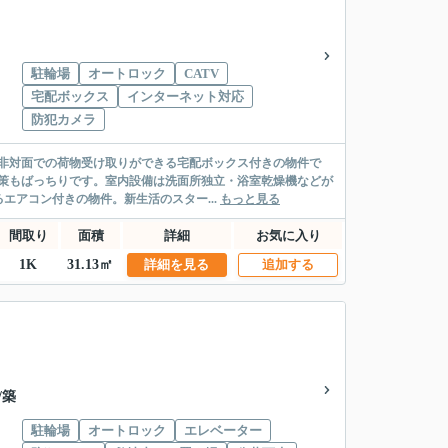
駐輪場
オートロック
CATV
宅配ボックス
インターネット対応
防犯カメラ
。非対面での荷物受け取りができる宅配ボックス付きの物件で
策もばっちりです。室内設備は洗面所独立・浴室乾燥機などが
アコン付きの物件。新生活のスター...
もっと見る
間取り
面積
詳細
お気に入り
1K
31.13㎡
詳細を見る
追加する
/築
駐輪場
オートロック
エレベーター