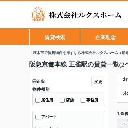
賃貸検索
企業理念
｜茨木市で賃貸物件を探すなら株式会社ルクスホーム
沿
阪急京都本線 正雀駅の賃貸一覧(2
お
正雀
変更
物件種別
茨
居住用
店舗
事務所
139
アパート
ハイ