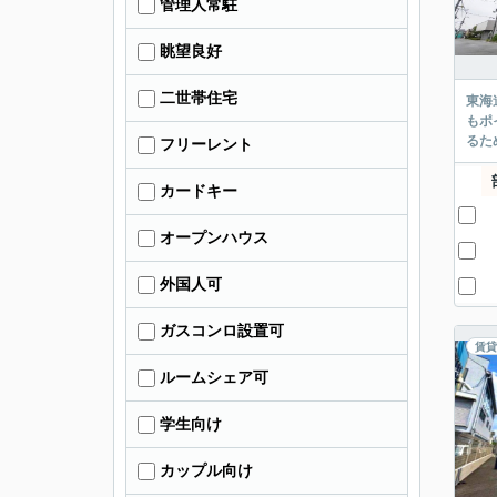
管理人常駐
眺望良好
二世帯住宅
東海
もポ
るた
フリーレント
カードキー
オープンハウス
外国人可
ガスコンロ設置可
賃貸
ルームシェア可
学生向け
カップル向け