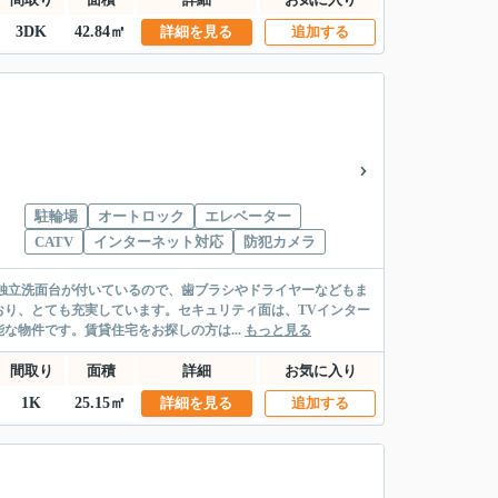
3DK
42.84㎡
詳細を見る
追加する
駐輪場
オートロック
エレベーター
CATV
インターネット対応
防犯カメラ
。独立洗面台が付いているので、歯ブラシやドライヤーなどもま
り、とても充実しています。セキュリティ面は、TVインター
物件です。賃貸住宅をお探しの方は...
もっと見る
間取り
面積
詳細
お気に入り
1K
25.15㎡
詳細を見る
追加する