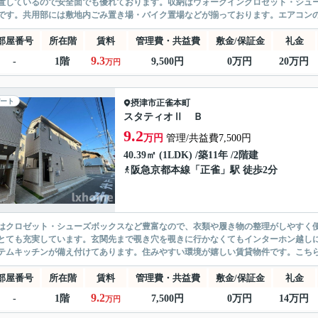
置しているので安全面でも優れております。収納はウォークインクロゼット・シュ
です。共用部には敷地内ごみ置き場・バイク置場などが揃っております。エアコンの
部屋番号
所在階
賃料
管理費・共益費
敷金/保証金
礼金
9.3
-
1階
9,500円
0万円
20万円
万円
ート
摂津市
正雀本町
スタティオⅡ Ｂ
9.2
万円
管理/共益費7,500円
40.39㎡ (1LDK) /築11年 /2階建
阪急京都本線
「
正雀
」駅 徒歩2分
はクロゼット・シューズボックスなど豊富なので、衣類や履き物の整理がしやすく
とても充実しています。玄関先まで覗き穴を覗きに行かなくてもインターホン越し
テムキッチンが備え付けてあります。住みやすい環境が嬉しい賃貸物件です。こちらは
部屋番号
所在階
賃料
管理費・共益費
敷金/保証金
礼金
9.2
-
1階
7,500円
0万円
14万円
万円