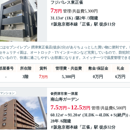
フジパレス東正雀
7
万円
管理/共益費5,300円
31.13㎡ (1K) /築2年 /3階建
阪急京都本線
「
正雀
」駅 徒歩11分
にはセブンイレブン 摂津東正雀店(徒歩2分)がありちょっとした買い物に便利です
セキュリティ面は、オートロック・TVインターホンなど充実しているので、防犯対
ているので、快適に過ごしやすいお部屋になります。スイッチ一つで温度管理できるエ
部屋番号
所在階
賃料
管理費・共益費
敷金/保証金
礼金
7
-
3階
5,300円
0万円
6万円
万円
マンション
摂津市
東一津屋
南山寿ガーデン
7.5
12.5
万円～
万円
管理/共益費6,500円
60.12㎡～91.20㎡ (3LDK～4LDK＋S(納戸)) 
28年 /6階建
阪急京都本線
「
正雀
」駅 徒歩32分