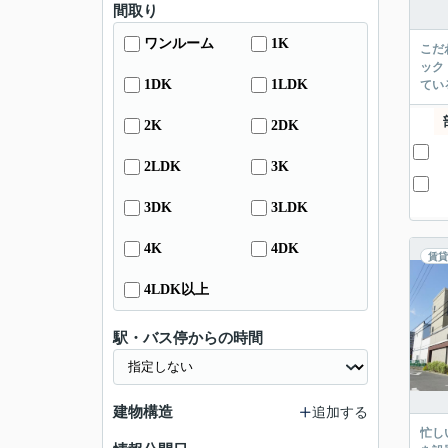
間取り
ワンルーム
1K
こだ
ック
1DK
1LDK
てい
2K
2DK
2LDK
3K
3DK
3LDK
4K
4DK
賃貸
4LDK以上
駅・バス停からの時間
建物構造
追加する
忙し