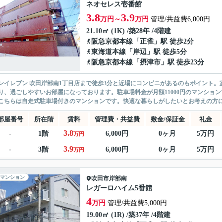
ネオセレス壱番館
3.8
3.9
万円～
万円
管理/共益費6,000円
21.10㎡ (1K) /築28年 /4階建
阪急京都本線
「
正雀
」駅 徒歩2分
東海道本線
「
岸辺
」駅 徒歩5分
阪急京都本線
「
摂津市
」駅 徒歩23分
ンイレブン 吹田岸部南1丁目店まで徒歩3分と近場にコンビニがあるのもポイント
り、過ごしやすいお部屋になっております。駐車場料金が月額11000円のマンショ
こちらは自走式駐車場付きのマンションです。快適な暮らしがしたいとお考えの方に、
部屋番号
所在階
賃料
管理費・共益費
敷金/保証金
礼金
3.8
-
1階
6,000円
0ヶ月
5万円
万円
3.9
-
3階
6,000円
0ヶ月
5万円
万円
マンション
吹田市
岸部南
レガーロハイム5番館
4
万円
管理/共益費5,000円
19.00㎡ (1R) /築37年 /4階建