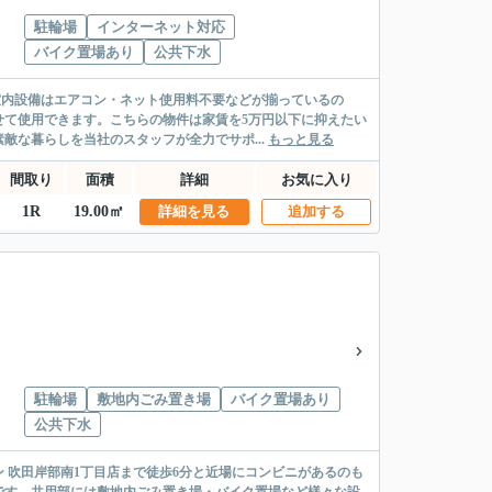
駐輪場
インターネット対応
バイク置場あり
公共下水
室内設備はエアコン・ネット使用料不要などが揃っているの
せて使用できます。こちらの物件は家賃を5万円以下に抑えたい
敵な暮らしを当社のスタッフが全力でサポ...
もっと見る
間取り
面積
詳細
お気に入り
1R
19.00㎡
詳細を見る
追加する
駐輪場
敷地内ごみ置き場
バイク置場あり
公共下水
 吹田岸部南1丁目店まで徒歩6分と近場にコンビニがあるのも