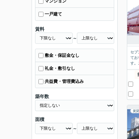
マンション
一戸建て
賃料
～
セブ
敷金・保証金なし
てお
す。
礼金・敷引なし
共益費・管理費込み
築年数
賃貸
面積
～