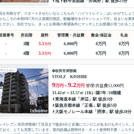
地下鉄今里筋線
「
井高野
」駅 徒歩25分
活を失敗せず、スタートさせたいならこちらの「ハイツトレイン」はいかがでしょう
からこその令和8年7月の入居期日指定。駐輪場付きのマンションです。住まいを東
ください。当社でなら、きっとお客様の希望条件にマッチしたお部屋が見つかるこ
部屋番号
所在階
賃料
管理費・共益費
敷金/保証金
礼金
3.1
-
3階
6,000円
0万円
0万円
万円
3.1
-
4階
6,000円
0万円
0万円
万円
マンション
吹田市
岸部南
STOLZ KISHIBE
9
9.2
万円～
万円
管理/共益費12,000円
33.42㎡～33.57㎡ (1K) /築7年 /10階建
東海道本線
「
岸辺
」駅 徒歩3分
阪急京都本線
「
正雀
」駅 徒歩5分
大阪モノレール本線
「
摂津
」駅 徒歩28分
ンイレブン 吹田岸部南1丁目店まで徒歩4分と近場にコンビニがあるのもポイント
ており、とても充実しています。室内設備は照明付き・ネット使用料不要・システ