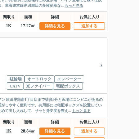
です。共用部には敷地内ごみ置き場・バイク置場など様々な設
、東海道本線岸辺周辺の多種多様な...
もっと見る
間取り
面積
詳細
お気に入り
1K
17.27㎡
詳細を見る
追加する
駐輪場
オートロック
エレベーター
CATV
光ファイバー
宅配ボックス
ン 吹田岸部南1丁目店まで徒歩5分と近場にコンビニがあるの
理がしやすく便利です。共用部には宅配ボックスを設置してい
て出し入れして、サッと身支度を整え...
もっと見る
間取り
面積
詳細
お気に入り
1K
28.84㎡
詳細を見る
追加する