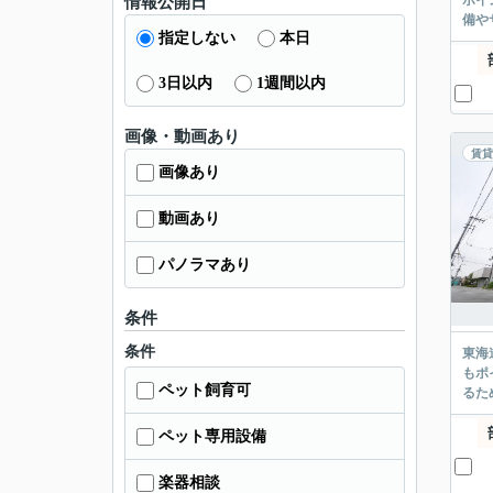
ポイ
情報公開日
備や
指定しない
本日
3日以内
1週間以内
画像・動画あり
賃貸
画像あり
動画あり
パノラマあり
条件
条件
東海
もポ
ペット飼育可
るた
ペット専用設備
楽器相談