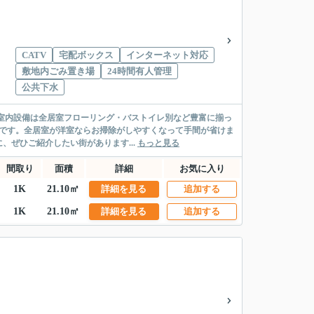
CATV
宅配ボックス
インターネット対応
敷地内ごみ置き場
24時間有人管理
公共下水
。室内設備は全居室フローリング・バストイレ別など豊富に揃っ
ンです。全居室が洋室ならお掃除がしやすくなって手間が省けま
ぜひご紹介したい街があります...
もっと見る
間取り
面積
詳細
お気に入り
1K
21.10㎡
詳細を見る
追加する
1K
21.10㎡
詳細を見る
追加する