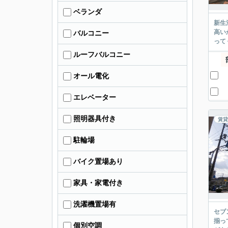
ベランダ
新生
高い
バルコニー
って
ルーフバルコニー
オール電化
エレベーター
照明器具付き
賃貸
駐輪場
バイク置場あり
家具・家電付き
洗濯機置場有
セブ
揃っ
個別空調