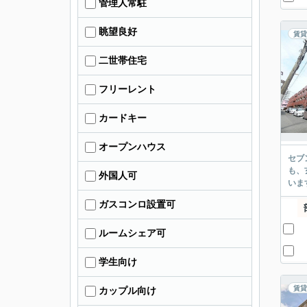
管理人常駐
眺望良好
賃貸
二世帯住宅
フリーレント
カードキー
オープンハウス
セブ
も、
外国人可
いま
ガスコンロ設置可
ルームシェア可
学生向け
賃貸
カップル向け