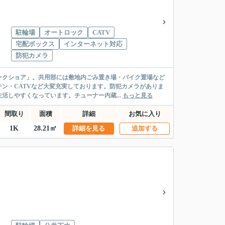
駐輪場
オートロック
CATV
宅配ボックス
インターネット対応
防犯カメラ
ークショア」。共用部には敷地内ごみ置き場・バイク置場など
ン・CATVなど大変充実しております。防犯カメラがありま
活しやすくなっています。チューナー内蔵...
もっと見る
間取り
面積
詳細
お気に入り
1K
28.21㎡
詳細を見る
追加する