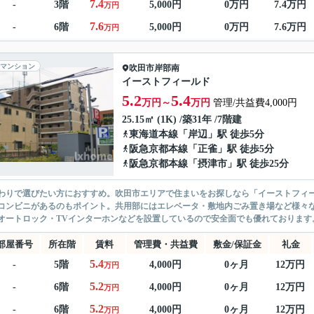
7.4
-
3階
5,000円
0万円
7.4万円
万円
7.6
-
6階
5,000円
0万円
7.6万円
万円
マンション
吹田市
岸部南
イーストフィールド
5.2
5.4
万円～
万円
管理/共益費4,000円
25.15㎡ (1K) /築31年 /7階建
東海道本線
「
岸辺
」駅 徒歩5分
阪急京都本線
「
正雀
」駅 徒歩5分
阪急京都本線
「
摂津市
」駅 徒歩25分
わりで選びたい方におすすめ。吹田市エリアで住まいをお探しなら「イーストフィー
コンビニがあるのもポイント。共用部にはエレベータ・敷地内ごみ置き場など様々
オートロック・TVインターホンなどを設置しているので安全面でも優れております。
部屋番号
所在階
賃料
管理費・共益費
敷金/保証金
礼金
5.4
-
5階
4,000円
0ヶ月
12万円
万円
5.2
-
6階
4,000円
0ヶ月
12万円
万円
5.2
-
6階
4,000円
0ヶ月
12万円
万円