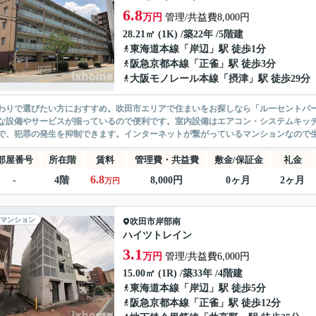
6.8
万円
管理/共益費8,000円
28.21㎡ (1K) /築22年 /5階建
東海道本線
「
岸辺
」駅 徒歩1分
阪急京都本線
「
正雀
」駅 徒歩3分
大阪モノレール本線
「
摂津
」駅 徒歩29分
わりで選びたい方におすすめ。吹田市エリアで住まいをお探しなら「ルーセントパ
な設備やサービスが揃っているので便利です。室内設備はエアコン・システムキッチ
で、犯罪の発生を抑制できます。インターネットが繋がっているマンションなので生
部屋番号
所在階
賃料
管理費・共益費
敷金/保証金
礼金
6.8
-
4階
8,000円
0ヶ月
2ヶ月
万円
マンション
吹田市
岸部南
ハイツトレイン
3.1
万円
管理/共益費6,000円
15.00㎡ (1R) /築33年 /4階建
東海道本線
「
岸辺
」駅 徒歩5分
阪急京都本線
「
正雀
」駅 徒歩12分