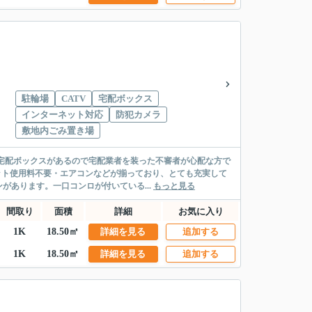
駐輪場
CATV
宅配ボックス
インターネット対応
防犯カメラ
敷地内ごみ置き場
。宅配ボックスがあるので宅配業者を装った不審者が心配な方で
ット使用料不要・エアコンなどが揃っており、とても充実して
あります。一口コンロが付いている...
もっと見る
間取り
面積
詳細
お気に入り
1K
18.50㎡
詳細を見る
追加する
1K
18.50㎡
詳細を見る
追加する