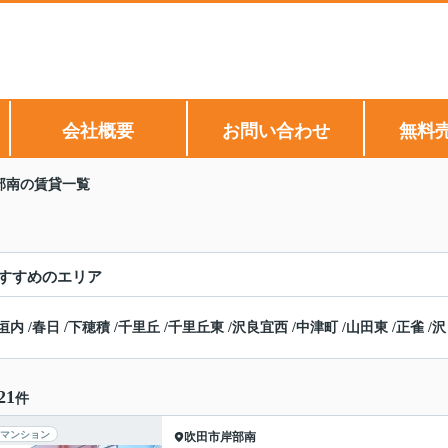
会社概要
お問い合わせ
無料
部南の賃貸一覧
すすめのエリア
垣内
/
春日
/
下穂積
/
千里丘
/
千里丘東
/
沢良宜西
/
中津町
/
山田東
/
正雀
/
沢
21
件
マンション
吹田市
岸部南