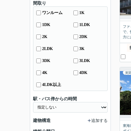
間取り
ワンルーム
1K
1DK
1LDK
ファ
で、
2K
2DK
方に
2LDK
3K
3DK
3LDK
4K
4DK
賃貸
4LDK以上
駅・バス停からの時間
建物構造
追加する
東海