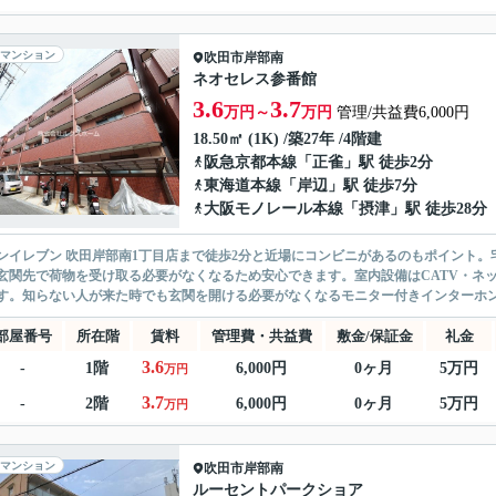
マンション
吹田市
岸部南
ネオセレス参番館
3.6
3.7
万円～
万円
管理/共益費6,000円
18.50㎡ (1K) /築27年 /4階建
阪急京都本線
「
正雀
」駅 徒歩2分
東海道本線
「
岸辺
」駅 徒歩7分
大阪モノレール本線
「
摂津
」駅 徒歩28分
ンイレブン 吹田岸部南1丁目店まで徒歩2分と近場にコンビニがあるのもポイント
玄関先で荷物を受け取る必要がなくなるため安心できます。室内設備はCATV・ネ
す。知らない人が来た時でも玄関を開ける必要がなくなるモニター付きインターホンが
部屋番号
所在階
賃料
管理費・共益費
敷金/保証金
礼金
3.6
-
1階
6,000円
0ヶ月
5万円
万円
3.7
-
2階
6,000円
0ヶ月
5万円
万円
マンション
吹田市
岸部南
ルーセントパークショア