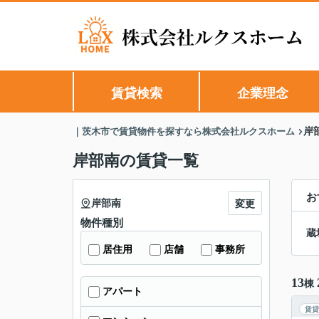
賃貸検索
企業理念
｜茨木市で賃貸物件を探すなら株式会社ルクスホーム
岸
岸部南の賃貸一覧
お
岸部南
変更
物件種別
蔵
居住用
店舗
事務所
13
棟
アパート
賃貸