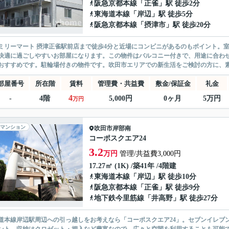
阪急京都本線
「
正雀
」駅 徒歩2分
東海道本線
「
岸辺
」駅 徒歩5分
阪急京都本線
「
摂津市
」駅 徒歩20分
ミリーマート 摂津正雀駅前店まで徒歩4分と近場にコンビニがあるのもポイント。
快適に過ごしやすいお部屋になります。この物件はバルコニー付きで、用途に合わ
おすすめです。駐輪場付きの物件です。吹田市エリアでの新生活をご検討の方に、素
部屋番号
所在階
賃料
管理費・共益費
敷金/保証金
礼金
4
-
4階
5,000円
0ヶ月
5万円
万円
マンション
吹田市
岸部南
コーポスクエア24
3.2
万円
管理/共益費3,000円
17.27㎡ (1K) /築41年 /4階建
東海道本線
「
岸辺
」駅 徒歩10分
阪急京都本線
「
正雀
」駅 徒歩9分
地下鉄今里筋線
「
井高野
」駅 徒歩27分
道本線岸辺駅周辺への引っ越しをお考えなら「コーポスクエア24」。セブンイレブン