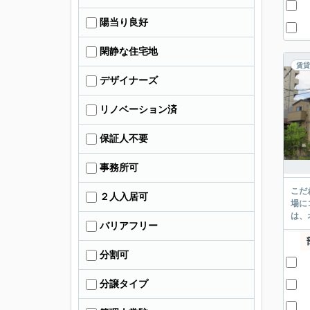
陽当り良好
閑静な住宅地
賃貸
デザイナーズ
リノベーション済
保証人不要
事務所可
こだ
２人入居可
場に
は、
バリアフリー
分割可
分譲タイプ