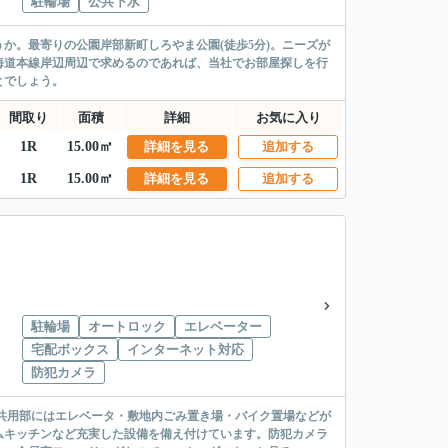
駐輪場
公共下水
か。最寄りの公園岸部新町しろやま公園(徒歩5分)。ニーズが
海道本線岸辺周辺で求めるのであれば、当社でお部屋探しを行
とでしょう。
間取り
面積
詳細
お気に入り
1R
15.00㎡
詳細を見る
追加する
1R
15.00㎡
詳細を見る
追加する
駐輪場
オートロック
エレベーター
宅配ボックス
インターネット対応
防犯カメラ
。共用部にはエレベータ・敷地内ごみ置き場・バイク置場などが
ムキッチンなど充実した設備を備え付けています。防犯カメラ