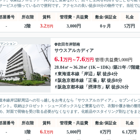
ント。収納はクロゼット・押入など豊富なので、広々と空間を利用することも可能
サービスが揃っているので便利です。アクセスの良い徒歩10分の物件です。当社では
部屋番号
所在階
賃料
管理費・共益費
敷金/保証金
礼金
3.2
-
2階
3,000円
0ヶ月
5万円
万円
マンション
吹田市
岸部南
サウスアルカディア
6.1
7.6
万円～
万円
管理/共益費5,000円
28.84㎡～36.20㎡ (1K～1DK) /築21年 /7階建
東海道本線
「
岸辺
」駅 徒歩4分
阪急京都本線
「
正雀
」駅 徒歩8分
阪急京都本線
「
摂津市
」駅 徒歩26分
道本線岸辺駅周辺への引っ越しをお考えなら「サウスアルカディア」。セブンイレブ
イント。収納はクロゼット・シューズボックスなど豊富なので、衣類や履き物の整
め、対面で荷物を受け取る必要がなくなります。化粧品やスタイリング剤などをまとめ
部屋番号
所在階
賃料
管理費・共益費
敷金/保証金
礼金
6.1
-
1階
5,000円
0万円
6.1万円
万円