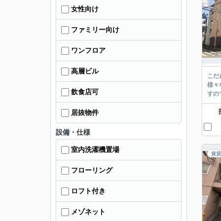
女性向け
ファミリー向け
ワンフロア
高層ビル
こだ
様々
飲食店可
すの
居抜物件
設備・仕様
室内洗濯機置場
賃貸
フローリング
ロフト付き
メゾネット