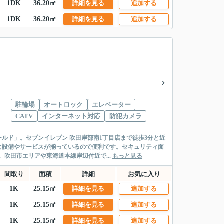
1DK
36.20㎡
詳細を見る
追加する
1DK
36.20㎡
詳細を見る
追加する
駐輪場
オートロック
エレベーター
CATV
インターネット対応
防犯カメラ
ルド」。セブンイレブン 吹田岸部南1丁目店まで徒歩3分と近
な設備やサービスが揃っているので便利です。セキュリティ面
吹田市エリアや東海道本線岸辺付近で...
もっと見る
間取り
面積
詳細
お気に入り
1K
25.15㎡
詳細を見る
追加する
1K
25.15㎡
詳細を見る
追加する
1K
25.15㎡
詳細を見る
追加する