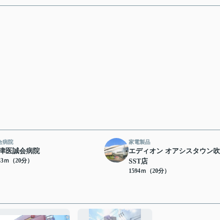
合病院
家電製品
津医誠会病院
エディオン オアシスタウン
33ｍ（20分）
SST店
1594ｍ（20分）