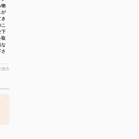
る物
しが
てき
のこ
せ下
を取
点な
下さ
の見方
い