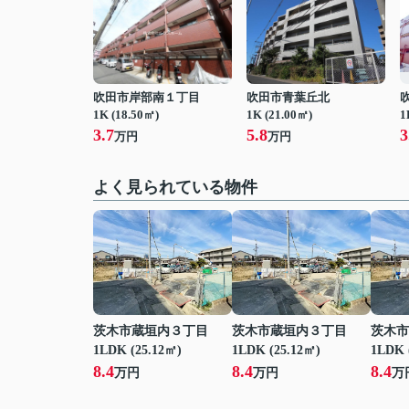
吹田市岸部南１丁目
吹田市青葉丘北
1K (18.50㎡)
1K (21.00㎡)
1
3.7
5.8
3
万円
万円
よく見られている物件
茨木市蔵垣内３丁目
茨木市蔵垣内３丁目
茨木市
1LDK (25.12㎡)
1LDK (25.12㎡)
1LDK 
8.4
8.4
8.4
万円
万円
万