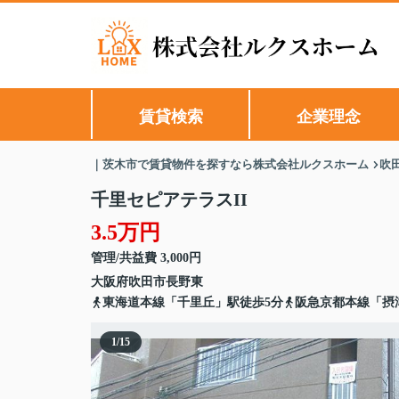
賃貸検索
企業理念
｜茨木市で賃貸物件を探すなら株式会社ルクスホーム
吹
千里セピアテラスII
3.5万円
管理/共益費 3,000円
大阪府
吹田市
長野東
東海道本線「千里丘」駅徒歩5分
阪急京都本線「摂
1
/
15