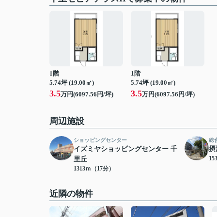
1階
1階
5.74坪 (19.00㎡)
5.74坪 (19.00㎡)
3.5
3.5
万円(6097.56円/坪)
万円(6097.56円/坪)
周辺施設
ショッピングセンター
総
イズミヤショッピングセンター 千
摂
15
里丘
1313ｍ（17分）
近隣の物件