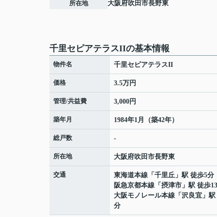
所在地
大阪府
吹田市
長野東
千里セピアテラスIIの基本情報
物件名
千里セピアテラスII
価格
3.5万円
管理/共益費
3,000円
築年月
1984年1月（築42年）
総戸数
-
所在地
大阪府
吹田市
長野東
交通
東海道本線
「
千里丘
」駅 徒歩5分
阪急京都本線
「
摂津市
」駅 徒歩1
大阪モノレール本線
「
沢良宜
」駅
分