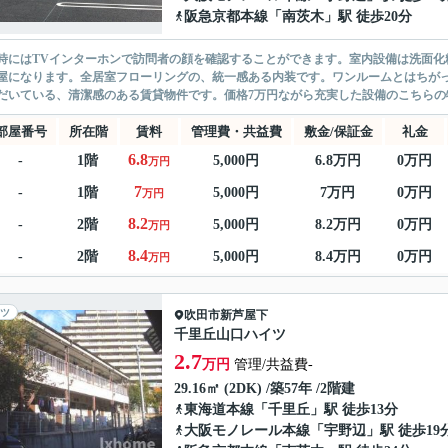
阪急京都本線
「
南茨木
」駅 徒歩20分
時にはTVインターホンで訪問者の顔を確認することができます。室内設備は洗面化
屋になります。全居室フローリングの、統一感ある内装です。ワンルームとはちが
だいている、清潔感のある賃貸物件です。価格7万円ながら充実した設備のこちらの物
部屋番号
所在階
賃料
管理費・共益費
敷金/保証金
礼金
6.8
-
1階
5,000円
6.8万円
0万円
万円
7
-
1階
5,000円
7万円
0万円
万円
8.2
-
2階
5,000円
8.2万円
0万円
万円
8.4
-
2階
5,000円
8.4万円
0万円
万円
ツ
吹田市
新芦屋下
千里丘山口ハイツ
2.7
万円
管理/共益費-
29.16㎡ (2DK) /築57年 /2階建
東海道本線
「
千里丘
」駅 徒歩13分
大阪モノレール本線
「
宇野辺
」駅 徒歩19