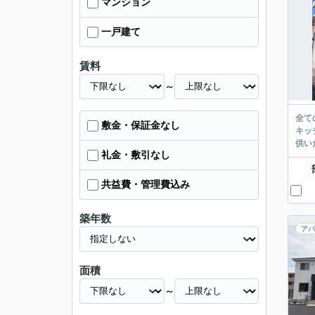
マンション
一戸建て
賃料
～
全て
敷金・保証金なし
キッ
供い
礼金・敷引なし
共益費・管理費込み
築年数
アパ
面積
～