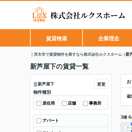
賃貸検索
企業理念
｜茨木市で賃貸物件を探すなら株式会社ルクスホーム
新
新芦屋下の賃貸一覧
お
新芦屋下
変更
物件種別
蔵
居住用
店舗
事務所
3
6
棟
アパート
アパ