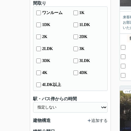
間取り
ワンルーム
1K
来客
お部
1DK
1LDK
いた
2K
2DK
2LDK
3K
3DK
3LDK
4K
4DK
4LDK以上
ハイ
駅・バス停からの時間
建物構造
追加する