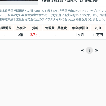
阪急京都本線
「
南茨木
」駅 徒歩24分
道本線千里丘駅周辺への引っ越しをお考えなら「千里丘山口ハイツ」。セブンイレブ
ント。段差のない全居室洋室ですので、どなた様にも安全なハイツです。近くに駐
東海道本線千里丘付近であなたのライフスタイルに合ったお部屋を見つけましょう
部屋番号
所在階
賃料
管理費・共益費
敷金/保証金
礼金
2.7
-
2階
-
0ヶ月
10万円
万円
1