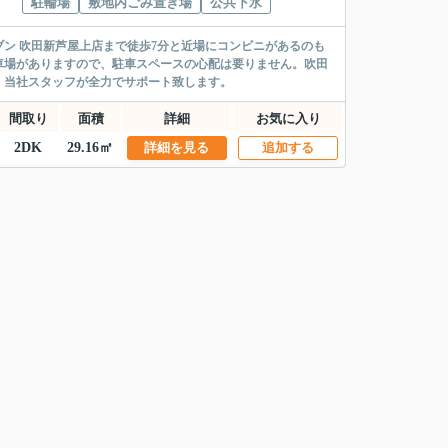
駐輪場
敷地内ごみ置き場
公共下水
ン 吹田新芦屋上店まで徒歩7分と近場にコンビニがあるのも
車場がありますので、駐車スペースの心配は要りません。吹田
。当社スタッフが全力でサポート致します。
間取り
面積
詳細
お気に入り
2DK
29.16㎡
詳細を見る
追加する