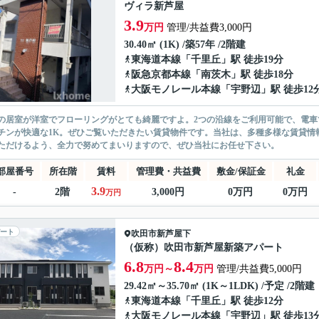
ヴィラ新芦屋
3.9
万円
管理/共益費3,000円
30.40㎡ (1K) /築57年 /2階建
東海道本線
「
千里丘
」駅 徒歩19分
阪急京都本線
「
南茨木
」駅 徒歩18分
大阪モノレール本線
「
宇野辺
」駅 徒歩12
の居室が洋室でフローリングがとても綺麗ですよ。2つの沿線をご利用可能で、電
チンが快適な1K。ぜひご覧いただきたい賃貸物件です。当社は、多種多様な賃貸情
ただけるよう、全力で努めてまいりますので、ぜひ当社にお任せ下さい。
部屋番号
所在階
賃料
管理費・共益費
敷金/保証金
礼金
3.9
-
2階
3,000円
0万円
0万円
万円
ート
吹田市
新芦屋下
（仮称）吹田市新芦屋新築アパート
6.8
8.4
万円～
万円
管理/共益費5,000円
29.42㎡～35.70㎡ (1K～1LDK) /予定 /2階建
東海道本線
「
千里丘
」駅 徒歩12分
大阪モノレール本線
「
宇野辺
」駅 徒歩13