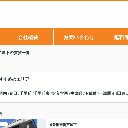
会社概要
お問い合わせ
無料
芦屋下の賃貸一覧
すすめのエリア
垣内
/
春日
/
千里丘
/
千里丘東
/
沢良宜西
/
中津町
/
下穂積
/
一津屋
/
山田東
/
件
ート
吹田市
新芦屋下