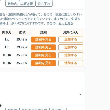
敷地内ごみ置き場
公共下水
粧台・浴室乾燥機などが揃っているので、快適に過ごしやすい
った素敵なキッチンがあるお住まいです。多くの方にご好評を
件は、多くの方におすすめです。自分の...
もっと見る
間取り
面積
詳細
お気に入り
1K
29.42㎡
詳細を見る
追加する
1K
29.42㎡
詳細を見る
追加する
1LDK
35.70㎡
詳細を見る
追加する
1LDK
35.70㎡
詳細を見る
追加する
分