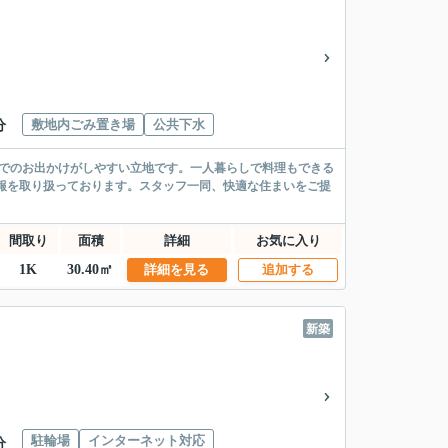
敷地内ごみ置き場
公共下水
分
車でのお出かけがしやすい立地です。一人暮らしで料理もできる
報を取り扱っております。スタッフ一同、快適な住まいをご提
間取り
面積
詳細
お気に入り
1K
30.40㎡
詳細を見る
追加する
新築
駐輪場
インターネット対応
分