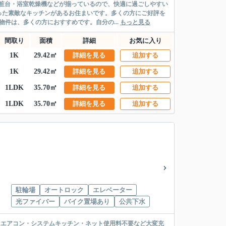
粧台・浴室乾燥機などが揃っているので、快適に過ごしやすい
った素敵なキッチンがあるお住まいです。多くの方にご好評を
件は、多くの方におすすめです。自分の...
もっと見る
間取り
面積
詳細
お気に入り
1K
29.42㎡
詳細を見る
追加する
1K
29.42㎡
詳細を見る
追加する
1LDK
35.70㎡
詳細を見る
追加する
1LDK
35.70㎡
詳細を見る
追加する
駐輪場
オートロック
エレベーター
光ファイバー
バイク置場あり
公共下水
はエアコン・システムキッチン・ネット使用料不要など大変充