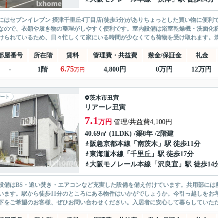
にはセブンイレブン 摂津千里丘4丁目店(徒歩5分)がありちょっとした買い物に便
なので、衣類や履き物の整理がしやすく便利です。室内設備は浴室乾燥機・洗面化
けられているため、日々忙しくて家にいる時間が少なくても荷物を受け取れます。清潔
部屋番号
所在階
賃料
管理費・共益費
敷金/保証金
礼金
6.75
-
1階
4,800円
0万円
12万円
万円
ート
茨木市
丑寅
リアーレ丑寅
7.1
万円
管理/共益費4,100円
40.69㎡ (1LDK) /築8年 /2階建
阪急京都本線
「
南茨木
」駅 徒歩11分
東海道本線
「
千里丘
」駅 徒歩17分
大阪モノレール本線
「
沢良宜
」駅 徒歩14
設備はBS・追い焚き・エアコンなど充実した設備を備え付けています。共用部には
います。駅から徒歩11分のところにある物件はいかがでしょうか。今引っ越しをお
下をご希望のお客様、ぜひお問い合わせください。入居者に安心して暮らしていただけ