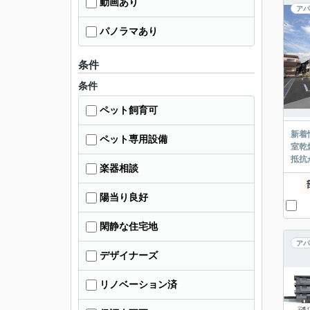
動画あり
アパ
パノラマあり
条件
条件
ペット飼育可
新着
ペット専用設備
室乾
抵抗
楽器相談
陽当り良好
閑静な住宅地
アパ
デザイナーズ
リノベーション済