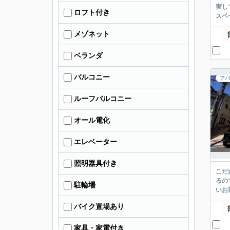
実し
ロフト付き
スペ
メゾネット
ベランダ
バルコニー
アパ
ルーフバルコニー
オール電化
エレベーター
照明器具付き
こだ
るの
駐輪場
いお
バイク置場あり
家具・家電付き