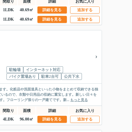
間取り
面積
詳細
お気に入り
1LDK
40.69㎡
詳細を見る
追加する
1LDK
40.69㎡
詳細を見る
追加する
駐輪場
インターネット対応
バイク置場あり
駐車2台可
公共下水
ます。化粧品や洗面道具といった小物をまとめて収納できる独
ているので、衣類や日用品の収納に重宝します。新しい日々を
。フローリング張りの一戸建てです。新...
もっと見る
間取り
面積
詳細
お気に入り
4LDK
96.00㎡
詳細を見る
追加する