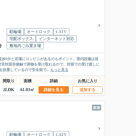
駐輪場
オートロック
CATV
宅配ボックス
インターネット対応
敷地内ごみ置き場
分
まで徒歩6分と近場にコンビニがあるのもポイント。室内設備は浴
ば非対面非接触で荷物を受け取れるので、対面での受け渡しに
設置しているので安全面で...
もっと見る
間取り
面積
詳細
お気に入り
2LDK
61.03㎡
詳細を見る
追加する
新築
駐輪場
オートロック
CATV