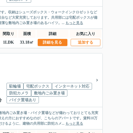
利です。収納はシューズボックス・ウォークインクロゼットなど
粧台など大変充実しております。共用部には宅配ボックスが備
な敷地内ごみ置き場のあるハイツ。...
もっと見る
間取り
面積
詳細
お気に入り
1LDK
33.18㎡
詳細を見る
追加する
駐輪場
宅配ボックス
インターネット対応
防犯カメラ
敷地内ごみ置き場
バイク置場あり
分
敷地内ごみ置き場・バイク置場などが備わっておりとても充実
考えの方におすすめなのが、こちらのアパートです。賃料10万
るように、建物の共用部に防犯カメ...
もっと見る