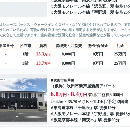
阪急京都本線
「
南茨木
」駅 徒歩6分
大阪モノレール本線
「
沢良宜
」駅 徒歩14
大阪モノレール本線
「
宇野辺
」駅 徒歩25
はシューズボックス・ウォークインクロゼットなどが備え付けられているので、衣
けられているため、荷物の受け取りのために早く帰宅する必要がありません。セキュ
で安心して生活できます。室内設備は洗面化粧台・浴室乾燥機などが揃っているので
部屋番号
所在階
賃料
管理費・共益費
敷金/保証金
礼金
13.3
-
1階
8,000円
0万円
25万円
万円
13.7
-
3階
8,000円
0万円
25万円
万円
ート
吹田市
新芦屋下
（仮称）吹田市新芦屋新築アパート
6.8
8.4
万円～
万円
管理/共益費5,000円
29.42㎡～35.70㎡ (1K～1LDK) /予定 /2階建
東海道本線
「
千里丘
」駅 徒歩12分
大阪モノレール本線
「
宇野辺
」駅 徒歩13
阪急京都本線
「
南茨木
」駅 徒歩20分