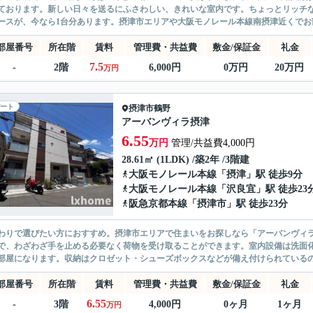
ております。新しい日々を送るにふさわしい、きれいな室内です。ちょっとリッチな
ースが、今なら1台分あります。摂津市エリアや大阪モノレール本線南摂津近くでお部
部屋番号
所在階
賃料
管理費・共益費
敷金/保証金
礼金
7.5
-
2階
6,000円
0万円
20万円
万円
ート
摂津市
鶴野
アーバンヴィラ摂津
6.55
万円
管理/共益費4,000円
28.61㎡ (1LDK) /築2年 /3階建
大阪モノレール本線
「
摂津
」駅 徒歩9分
大阪モノレール本線
「
沢良宜
」駅 徒歩23
阪急京都本線
「
摂津市
」駅 徒歩23分
わりで選びたい方におすすめ。摂津市エリアで住まいをお探しなら「アーバンヴィ
で、わざわざ手を止める必要なく荷物を受け取ることができます。室内設備は洗面
部屋になります。収納はクロゼット・シューズボックスなどが備え付けられているの
部屋番号
所在階
賃料
管理費・共益費
敷金/保証金
礼金
6.55
-
3階
4,000円
0ヶ月
1ヶ月
万円