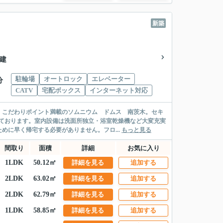
新築
階建
駐輪場
オートロック
エレベーター
分
CATV
宅配ボックス
インターネット対応
。こだわりポイント満載のソムニウム ドムス 南茨木。セキ
ております。室内設備は洗面所独立・浴室乾燥機など大変充実
めに早く帰宅する必要がありません。フロ...
もっと見る
間取り
面積
詳細
お気に入り
1LDK
50.12㎡
詳細を見る
追加する
2LDK
63.02㎡
詳細を見る
追加する
2LDK
62.79㎡
詳細を見る
追加する
1LDK
58.85㎡
詳細を見る
追加する