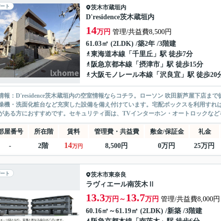
ート
茨木市
蔵垣内
D'residence茨木蔵垣内
14
万円
管理/共益費8,500円
61.03㎡ (2LDK) /築2年 /3階建
東海道本線
「
千里丘
」駅 徒歩7分
阪急京都本線
「
摂津市
」駅 徒歩15分
大阪モノレール本線
「
沢良宜
」駅 徒歩20
情報：D'residence茨木蔵垣内の空室情報ならコチラ。ローソン 吹田新芦屋下店
燥機・洗面化粧台など充実した設備を備え付けています。宅配ボックスを利用すれ
がある方におすすめです。セキュリティ面は、TVインターホン・オートロックなどを
部屋番号
所在階
賃料
管理費・共益費
敷金/保証金
礼金
14
-
2階
8,500円
0万円
25万円
万円
ート
茨木市
東奈良
ラヴィエール南茨木Ⅱ
13.3
13.7
万円～
万円
管理/共益費8,000円
60.16㎡～61.19㎡ (2LDK) /新築 /3階建