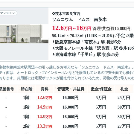
マンション
茨木市
沢良宜西
ソムニウム ドムス 南茨木
12.6
16
万円～
万円
管理/共益費16,000円
50.12㎡～70.23㎡ (1LDK～2LDK) /予定 /3
阪急京都本線
「
南茨木
」駅 徒歩5分
大阪モノレール本線
「
沢良宜
」駅 徒歩10
東海道本線
「
千里丘
」駅 徒歩25分
京都本線南茨木駅周辺への引っ越しをお考えなら「ソムニウム ドムス 南茨木」
ティ面は、オートロック・TVインターホンなどを設置しているので安全面でも優れ
おります。共用部には宅配ボックスが備え付けられているため、荷物の受け取りのた
部屋番号
所在階
賃料
管理費・共益費
敷金/保証金
礼金
12.6
-
1階
16,000円
5万円
25万円
万円
14.9
-
1階
16,000円
5万円
30万円
万円
14.9
-
1階
16,000円
5万円
30万円
万円
13.3
-
2階
16,000円
5万円
27万円
万円