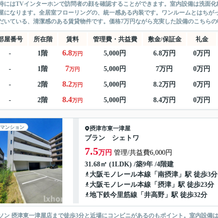
時にはTVインターホンで訪問者の顔を確認することができます。室内設備は洗面化
屋になります。全居室フローリングの、統一感ある内装です。ワンルームとはちが
だいている、清潔感のある賃貸物件です。価格7万円ながら充実した設備のこちらの物
部屋番号
所在階
賃料
管理費・共益費
敷金/保証金
礼金
6.8
-
1階
5,000円
6.8万円
0万円
万円
7
-
1階
5,000円
7万円
0万円
万円
8.2
-
2階
5,000円
8.2万円
0万円
万円
8.4
-
2階
5,000円
8.4万円
0万円
万円
マンション
摂津市
東一津屋
ブラン シェトワ
7.5
万円
管理/共益費6,000円
31.68㎡ (1LDK) /築9年 /4階建
大阪モノレール本線
「
南摂津
」駅 徒歩3分
大阪モノレール本線
「
摂津
」駅 徒歩23分
地下鉄今里筋線
「
井高野
」駅 徒歩32分
ソン 摂津東一津屋店まで徒歩3分と近場にコンビニがあるのもポイント。室内設備