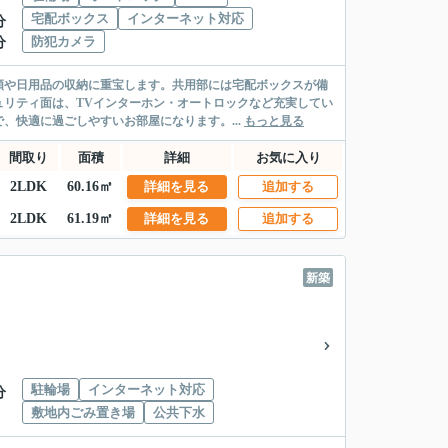
宅配ボックス
インターネット対応
分
防犯カメラ
分
類や日用品の収納に重宝します。共用部には宅配ボックスが備
リティ面は、TVインターホン・オートロックなど充実してい
、快適に過ごしやすいお部屋になります。...
もっと見る
間取り
面積
詳細
お気に入り
2LDK
60.16㎡
詳細を見る
追加する
2LDK
61.19㎡
詳細を見る
追加する
新築
駐輪場
インターネット対応
分
敷地内ごみ置き場
公共下水