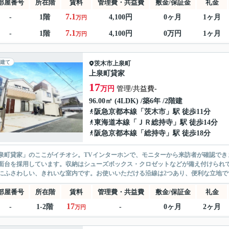
部屋番号
所在階
賃料
管理費・共益費
敷金/保証金
礼金
7.1
-
1階
4,100円
0ヶ月
1ヶ月
万円
7.1
-
1階
4,100円
0万円
1ヶ月
万円
建て
茨木市
上泉町
上泉町貸家
17
万円
管理/共益費-
96.00㎡ (4LDK) /築6年 /2階建
阪急京都本線
「
茨木市
」駅 徒歩11分
東海道本線
「
ＪＲ総持寺
」駅 徒歩14分
阪急京都本線
「
総持寺
」駅 徒歩18分
泉町貸家」のここがイチオシ。TVインターホンで、モニターから来訪者が確認でき
面台を採用しています。収納はシューズボックス・クロゼットなどが備え付けられ
にふさわしい、きれいな室内です。お使いいただける沿線は2つあり、便利な立地です
部屋番号
所在階
賃料
管理費・共益費
敷金/保証金
礼金
17
-
1-2階
-
0ヶ月
2ヶ月
万円