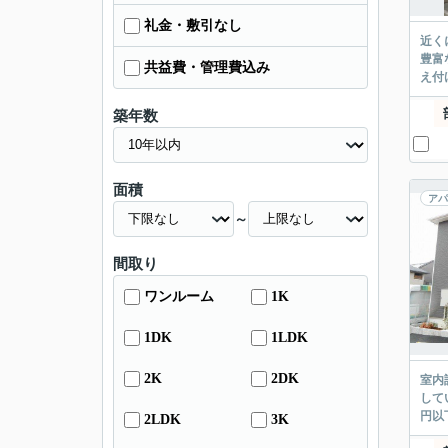
礼金・敷引なし
近く
豊富
共益費・管理費込み
え付
築年数
面積
アパ
～
間取り
ワンルーム
1K
1DK
1LDK
2K
2DK
室内
して
円以
2LDK
3K