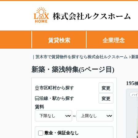
賃貸検索
企業理念
｜茨木市で賃貸物件を探すなら株式会社ルクスホーム
新
新築・築浅特集(5ページ目)
195
市区町村から探す
変更
ハイ
沿線・駅から探す
変更
賃料
～
敷金・保証金なし