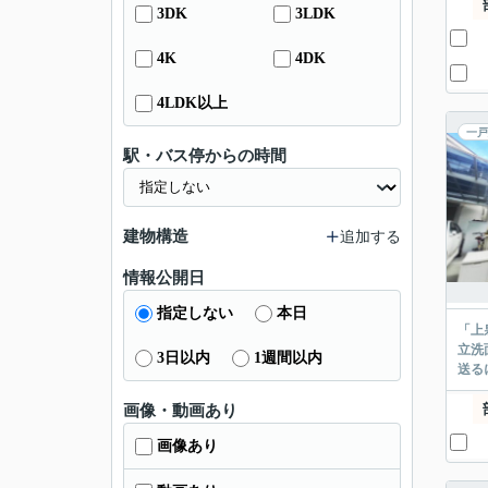
3DK
3LDK
4K
4DK
4LDK以上
一戸
駅・バス停からの時間
建物構造
追加する
情報公開日
指定しない
本日
「上
立洗
3日以内
1週間以内
送る
画像・動画あり
画像あり