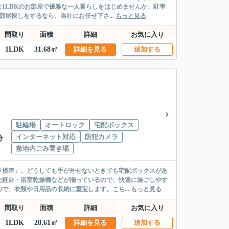
1LDKのお部屋で優雅な一人暮らしをはじめませんか。駐車
屋探しをするなら、当社にお任せ下さ...
もっと見る
間取り
面積
詳細
お気に入り
1LDK
31.68㎡
詳細を見る
追加する
駐輪場
オートロック
宅配ボックス
インターネット対応
防犯カメラ
分
敷地内ごみ置き場
ラ摂津」。どうしても手が外せないときでも宅配ボックスがあ
化粧台・浴室乾燥機などが揃っているので、快適に過ごしやす
で、衣類や日用品の収納に重宝します。こち...
もっと見る
間取り
面積
詳細
お気に入り
1LDK
28.61㎡
詳細を見る
追加する