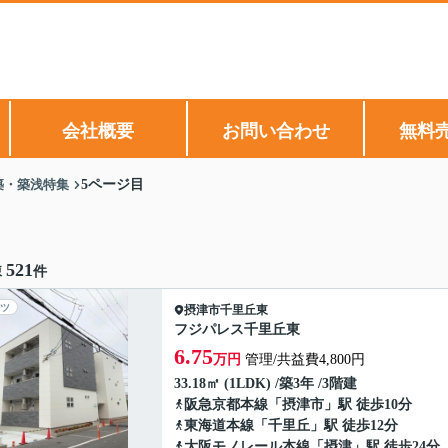
会社概要
お問い合わせ
無料
築・築浅特集
5ページ目
521
棟
件
ツ
摂津市
千里丘東
フジパレス千里丘東
6.75
万円
管理/共益費4,800円
33.18㎡ (1LDK) /築3年 /3階建
阪急京都本線
「
摂津市
」駅 徒歩10分
東海道本線
「
千里丘
」駅 徒歩12分
大阪モノレール本線
「
摂津
」駅 徒歩24分