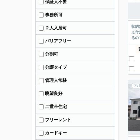
保証人不要
事務所可
収納
２人入居可
え付
るの
バリアフリー
分割可
分譲タイプ
管理人常駐
アパ
眺望良好
二世帯住宅
フリーレント
カードキー