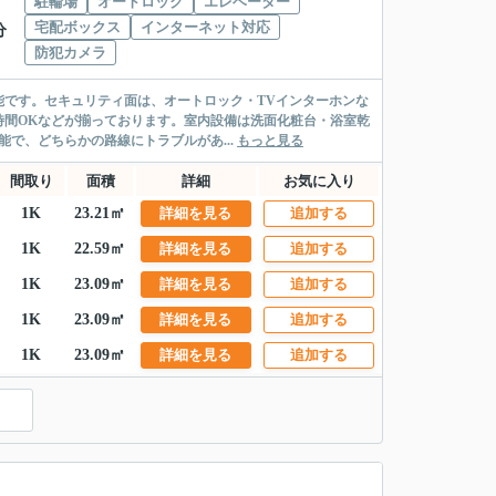
駐輪場
オートロック
エレベーター
宅配ボックス
インターネット対応
分
防犯カメラ
です。セキュリティ面は、オートロック・TVインターホンな
時間OKなどが揃っております。室内設備は洗面化粧台・浴室乾
で、どちらかの路線にトラブルがあ...
もっと見る
間取り
面積
詳細
お気に入り
1K
23.21㎡
詳細を見る
追加する
1K
22.59㎡
詳細を見る
追加する
1K
23.09㎡
詳細を見る
追加する
1K
23.09㎡
詳細を見る
追加する
1K
23.09㎡
詳細を見る
追加する