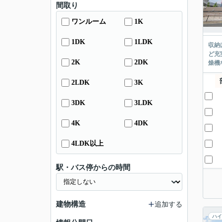
間取り
ワンルーム
1K
1DK
1LDK
収納
ど充
2K
2DK
燥機
2LDK
3K
3DK
3LDK
4K
4DK
4LDK以上
駅・バス停からの時間
建物構造
追加する
ハイ