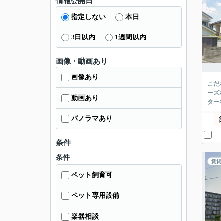
情報公開日
指定しない
本日
3日以内
1週間以内
画像・動画あり
画像あり
こだ
ーズ
動画あり
ター
パノラマあり
条件
条件
賃貸
ペット飼育可
ペット専用設備
楽器相談