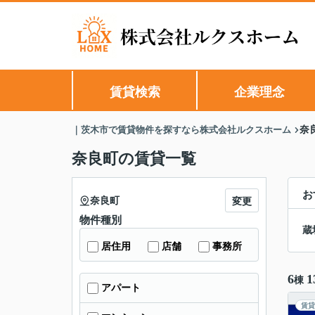
賃貸検索
企業理念
｜茨木市で賃貸物件を探すなら株式会社ルクスホーム
奈
奈良町の賃貸一覧
お
奈良町
変更
物件種別
蔵
居住用
店舗
事務所
6
1
棟
アパート
賃貸