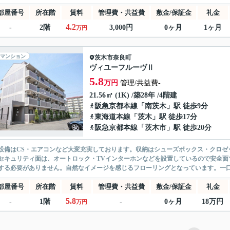
部屋番号
所在階
賃料
管理費・共益費
敷金/保証金
礼金
4.2
-
2階
3,000円
0ヶ月
1ヶ月
万円
マンション
茨木市
奈良町
ヴィユーフルーヴⅡ
5.8
万円
管理/共益費-
21.56㎡ (1K) /築28年 /4階建
阪急京都本線
「
南茨木
」駅 徒歩9分
東海道本線
「
茨木
」駅 徒歩17分
阪急京都本線
「
茨木市
」駅 徒歩20分
設備はCS・エアコンなど大変充実しております。収納はシューズボックス・クロゼ
セキュリティ面は、オートロック・TVインターホンなどを設置しているので安全面
する必要がありません。自然なイメージを感じるフローリングとなっています。一口
部屋番号
所在階
賃料
管理費・共益費
敷金/保証金
礼金
5.8
-
1階
-
0ヶ月
18万円
万円