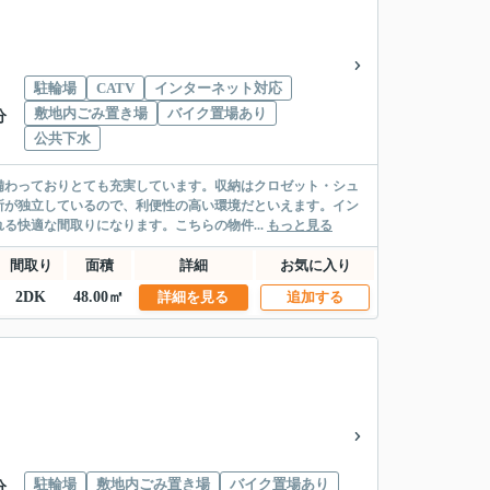
駐輪場
CATV
インターネット対応
敷地内ごみ置き場
バイク置場あり
分
公共下水
備わっておりとても充実しています。収納はクロゼット・シュ
所が独立しているので、利便性の高い環境だといえます。イン
る快適な間取りになります。こちらの物件...
もっと見る
間取り
面積
詳細
お気に入り
2DK
48.00㎡
詳細を見る
追加する
駐輪場
敷地内ごみ置き場
バイク置場あり
分