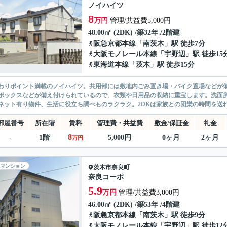
ノイハイツ
8
万円
管理/共益費5,000円
48.00㎡ (2DK) /築32年 /2階建
阪急京都本線
「
南茨木
」駅 徒歩7分
大阪モノレール本線
「
宇野辺
」駅 徒歩15
東海道本線
「
茨木
」駅 徒歩15分
わりポイント満載のノイハイツ。共用部には敷地内ごみ置き場・バイク置場などが
ボックスなどが備え付けられているので、衣類や日用品の収納に重宝します。洗面
ネット有り物件、生活に役立ち調べものラクラク。2DKは家族との団欒の時間を送れ
部屋番号
所在階
賃料
管理費・共益費
敷金/保証金
礼金
8
-
1階
5,000円
0ヶ月
2ヶ月
万円
マンション
茨木市
奈良町
奈良コーポ
5.9
万円
管理/共益費3,000円
46.00㎡ (2DK) /築53年 /4階建
阪急京都本線
「
南茨木
」駅 徒歩9分
大阪モノレール本線
「
宇野辺
」駅 徒歩12