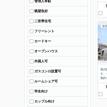
管理人常駐
眺望良好
二世帯住宅
賃貸
フリーレント
カードキー
オープンハウス
外国人可
室内
ガスコンロ設置可
す。
契約
ルームシェア可
学生向け
カップル向け