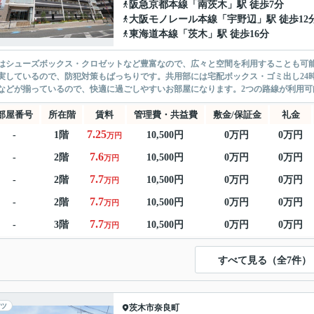
阪急京都本線
「
南茨木
」駅 徒歩7分
大阪モノレール本線
「
宇野辺
」駅 徒歩12
東海道本線
「
茨木
」駅 徒歩16分
はシューズボックス・クロゼットなど豊富なので、広々と空間を利用することも可能
実しているので、防犯対策もばっちりです。共用部には宅配ボックス・ゴミ出し24
などが揃っているので、快適に過ごしやすいお部屋になります。2つの路線が利用可能
部屋番号
所在階
賃料
管理費・共益費
敷金/保証金
礼金
7.25
-
1階
10,500円
0万円
0万円
万円
7.6
-
2階
10,500円
0万円
0万円
万円
7.7
-
2階
10,500円
0万円
0万円
万円
7.7
-
2階
10,500円
0万円
0万円
万円
7.7
-
3階
10,500円
0万円
0万円
万円
すべて見る（全7件）
ツ
茨木市
奈良町