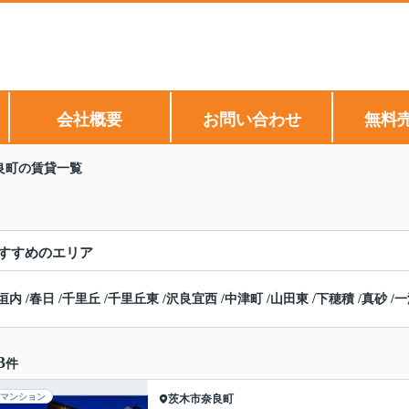
会社概要
お問い合わせ
無料
良町の賃貸一覧
すすめのエリア
垣内
/
春日
/
千里丘
/
千里丘東
/
沢良宜西
/
中津町
/
山田東
/
下穂積
/
真砂
/
一
3
件
マンション
茨木市
奈良町