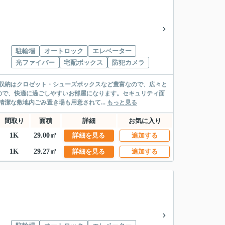
駐輪場
オートロック
エレベーター
光ファイバー
宅配ボックス
防犯カメラ
。収納はクロゼット・シューズボックスなど豊富なので、広々と
ので、快適に過ごしやすいお部屋になります。セキュリティ面
潔な敷地内ごみ置き場も用意されて...
もっと見る
間取り
面積
詳細
お気に入り
1K
29.00㎡
詳細を見る
追加する
1K
29.27㎡
詳細を見る
追加する