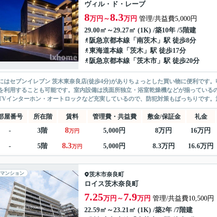
ヴィル・ド・レーブ
8
8.3
万円～
万円
管理/共益費5,000円
29.00㎡～29.27㎡ (1K) /築10年 /5階建
阪急京都本線
「
南茨木
」駅 徒歩8分
東海道本線
「
茨木
」駅 徒歩17分
阪急京都本線
「
茨木市
」駅 徒歩20分
にはセブンイレブン 茨木東奈良店(徒歩4分)がありちょっとした買い物に便利です
を利用することも可能です。室内設備は洗面所独立・浴室乾燥機などが揃っている
TVインターホン・オートロックなど充実しているので、防犯対策もばっちりです。清
部屋番号
所在階
賃料
管理費・共益費
敷金/保証金
礼金
8
-
3階
5,000円
8万円
16万円
万円
8.3
-
5階
5,000円
8.3万円
16.6万円
万円
マンション
茨木市
奈良町
ロイス茨木奈良町
7.25
7.9
万円～
万円
管理/共益費10,500円
22.59㎡～23.21㎡ (1K) /築2年 /7階建