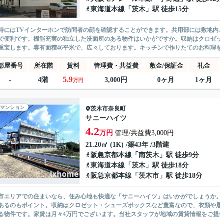
東海道本線
「
茨木
」駅 徒歩15分
時にはTVインターホンで訪問者の顔を確認することができます。共用部には敷地内
で便利です。機能充実の独立した洗面所のある物件はいかがですか。収納はクロゼ
重宝します。専有面積46平米で、広々しております。キッチンで作りたてのお料理を食
部屋番号
所在階
賃料
管理費・共益費
敷金/保証金
礼金
5.9
-
4階
3,000円
0ヶ月
1ヶ月
万円
マンション
茨木市
奈良町
サニーハイツ
4.2
万円
管理/共益費3,000円
21.20㎡ (1K) /築43年 /3階建
阪急京都本線
「
南茨木
」駅 徒歩9分
東海道本線
「
茨木
」駅 徒歩18分
阪急京都本線
「
茨木市
」駅 徒歩18分
市エリアでの住まいなら、住み心地も快適な「サニーハイツ」はいかがでしょうか。
あるのもポイント。収納はクロゼット・シューズボックスなど豊富なので、衣類や
る物件です。家賃は月々4万円でございます。当社スタッフが地域の賃貸情報をご提供