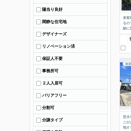
陽当り良好
来客
閑静な住宅地
るの
納に
デザイナーズ
リノベーション済
保証人不要
賃貸
事務所可
２人入居可
バリアフリー
分割可
茨木
分譲タイプ
ニが
地す