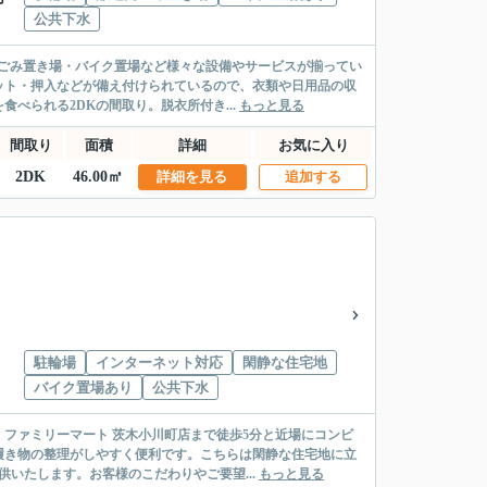
公共下水
ごみ置き場・バイク置場など様々な設備やサービスが揃ってい
ット・押入などが備え付けられているので、衣類や日用品の収
べられる2DKの間取り。脱衣所付き...
もっと見る
間取り
面積
詳細
お気に入り
2DK
46.00㎡
詳細を見る
追加する
駐輪場
インターネット対応
閑静な住宅地
バイク置場あり
公共下水
ファミリーマート 茨木小川町店まで徒歩5分と近場にコンビ
履き物の整理がしやすく便利です。こちらは閑静な住宅地に立
いたします。お客様のこだわりやご要望...
もっと見る