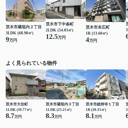
茨木市下中条町
茨木市蔵垣内２丁目
茨木市末広町
3
2LDK (54.03㎡)
3LDK (68.98㎡)
1R (13.60㎡)
12.5
万円
9
4
万円
万円
よく見られている物件
茨木市大住町
茨木市蔵垣内３丁目
茨木市総持寺１丁目
1LDK (39.77㎡)
1LDK (25.21㎡)
1R (30.35㎡)
3
8.7
8.3
8.1
万円
万円
万円