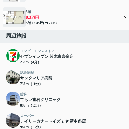
5階
8.3万円
5階 / 8.85坪(29.27㎡)
周辺施設
コンビニエンスストア
セブンイレブン 茨木東奈良店
258ｍ（4分）
総合病院
サンタマリア病院
732ｍ（10分）
歯科
てらい歯科クリニック
886ｍ（12分）
スーパー
デイリーカナートイズミヤ 新中条店
967ｍ（13分）