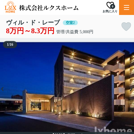
0
お気に入り
ヴィル・ド・レーブ
空室2
8万円～8.3万円
管理/共益費 5,000円
1
/
16