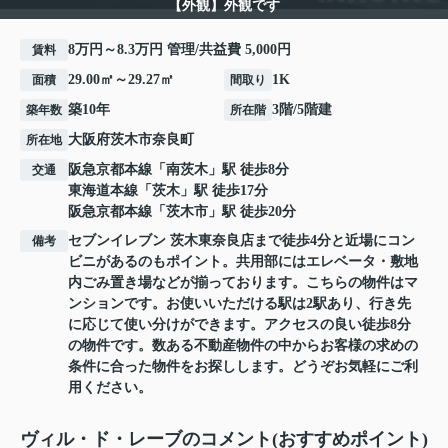
【外観】外観です
8万円～8.3万円 管理/共益費 5,000円
賃料
29.00㎡～29.27㎡
1K
面積
間取り
築10年
3階/5階建
築年数
所在階
大阪府
茨木市
奈良町
所在地
阪急京都本線
「
南茨木
」駅 徒歩8分
交通
東海道本線
「
茨木
」駅 徒歩17分
阪急京都本線
「
茨木市
」駅 徒歩20分
セブンイレブン 茨木東奈良店まで徒歩4分と近場にコン
備考
ビニがあるのもポイント。共用部にはエレベータ・敷地
内ごみ置き場などが揃っております。こちらの物件はマ
ンションです。お使いいただける駅は2駅あり、行き先
に応じて使い分けができます。アクセスの良い徒歩8分
の物件です。数ある不動産物件の中からお客様の求めの
条件に合った物件をお探しします。どうぞお気軽にご利
用ください。
ヴィル・ド・レーブのコメント(おすすめポイント)