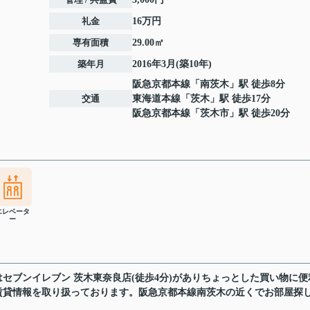
礼金
16万円
専有面積
29.00㎡
築年月
2016年3月(築10年)
阪急京都本線
「
南茨木
」駅 徒歩8分
交通
東海道本線
「
茨木
」駅 徒歩17分
阪急京都本線
「
茨木市
」駅 徒歩20分
エレベータ
ー
セブンイレブン 茨木東奈良店(徒歩4分)がありちょっとした買い物に便
賃貸情報を取り扱っております。阪急京都本線南茨木の近くでお部屋探