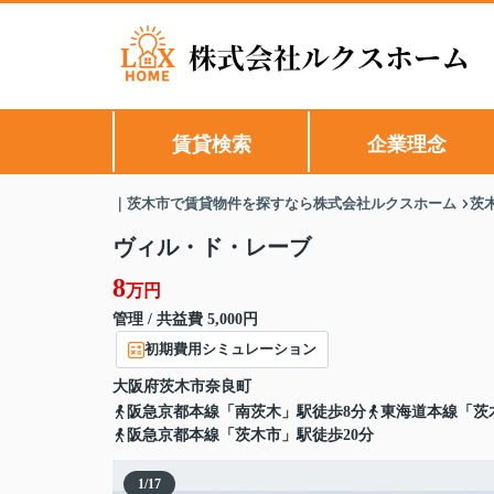
賃貸検索
企業理念
｜茨木市で賃貸物件を探すなら株式会社ルクスホーム
茨
ヴィル・ド・レーブ
8
万円
管理 / 共益費 5,000円
初期費用シミュレーション
大阪府
茨木市
奈良町
阪急京都本線「南茨木」駅徒歩8分
東海道本線「茨
阪急京都本線「茨木市」駅徒歩20分
1
/
17