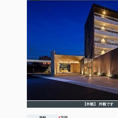
【外観】
外観です
賃料
8
万円