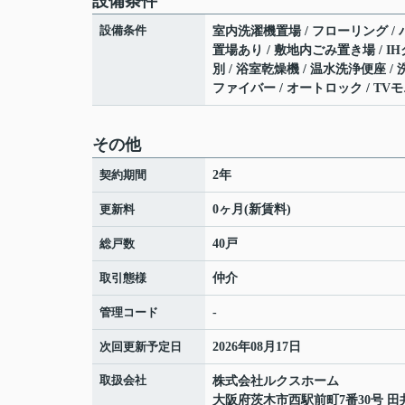
設備条件
設備条件
室内洗濯機置場 / フローリング / バ
置場あり / 敷地内ごみ置き場 / 
別 / 浴室乾燥機 / 温水洗浄便座 /
ファイバー / オートロック / TV
その他
契約期間
2年
更新料
0ヶ月(新賃料)
総戸数
40戸
取引態様
仲介
管理コード
-
次回更新予定日
2026年08月17日
取扱会社
株式会社ルクスホーム
大阪府茨木市西駅前町7番30号 田