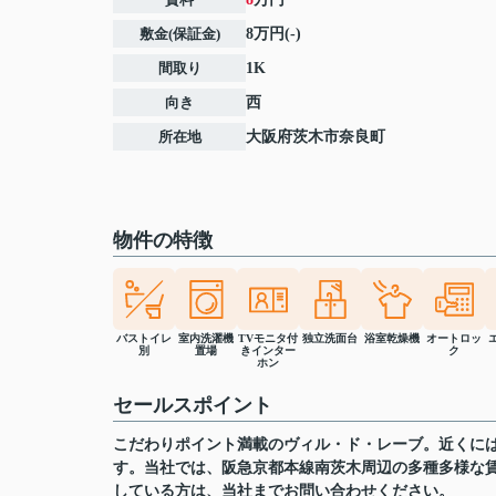
敷金(保証金)
8万円(-)
間取り
1K
向き
西
所在地
大阪府
茨木市
奈良町
物件の特徴
バストイレ
室内洗濯機
TVモニタ付
独立洗面台
浴室乾燥機
オートロッ
別
置場
きインター
ク
ホン
セールスポイント
こだわりポイント満載のヴィル・ド・レーブ。近くには
す。当社では、阪急京都本線南茨木周辺の多種多様な
している方は、当社までお問い合わせください。