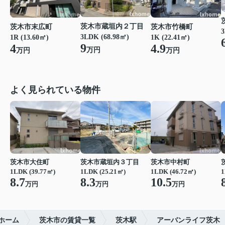
茨木市蔵垣内２丁目
茨木市末広町
茨木市竹橋町
3
3LDK (68.98㎡)
1R (13.60㎡)
1K (22.41㎡)
9
4
4.9
万円
万円
万円
よく見られている物件
茨木市大住町
茨木市蔵垣内３丁目
茨木市中村町
1LDK (39.77㎡)
1LDK (25.21㎡)
1LDK (46.72㎡)
1
8.7
8.3
10.5
万円
万円
万円
ホーム
茨木市の賃貸一覧
茨木駅
アーバンライフ茨木