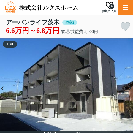
0
お気に入り
アーバンライフ茨木
空室2
6.6万円～6.8万円
管理/共益費 5,000円
1
/
20