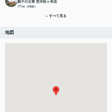
餃子の王将 茨木松ヶ本店
777ｍ（10分）
すべて見る
地図