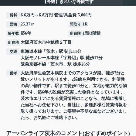
【外観】きれいな外観です
6.6万円～6.8万円 管理/共益費 5,000円
賃料
25.37㎡
1R
面積
間取り
築6年
1階/3階建
築年数
所在階
大阪府
茨木市
中穂積
２丁目
所在地
東海道本線
「
茨木
」駅 徒歩11分
交通
大阪モノレール本線
「
宇野辺
」駅 徒歩17分
阪急京都本線
「
茨木市
」駅 徒歩26分
大阪府済生会茨木病院までのアクセスが楽。徒歩7分と
備考
近いメリットがあります。2沿線を利用できる、利便性
の高い物件です。駅まで徒歩11分と、立地が魅力的な物
件です。築6年の設備が充実した物件となっています。
茨木市エリアにある賃貸情報のことなら、地域に密着し
た当社へお任せ下さい。当社は、多種多様な賃貸情報を
取り扱っております。ご要望や不明な点などございまし
たら、お気軽にご連絡下さい。
アーバンライフ茨木のコメント(おすすめポイント)