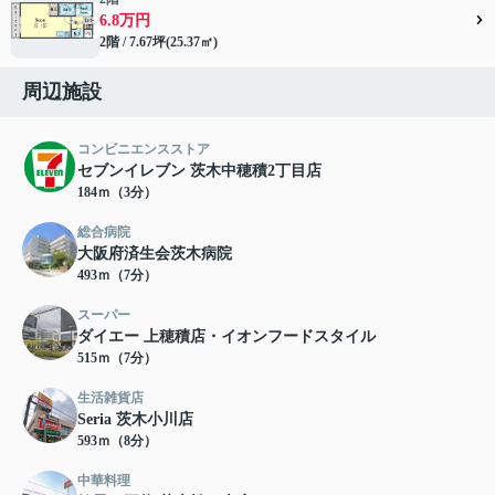
6.8万円
2階 / 7.67坪(25.37㎡)
周辺施設
コンビニエンスストア
セブンイレブン 茨木中穂積2丁目店
184ｍ（3分）
総合病院
大阪府済生会茨木病院
493ｍ（7分）
スーパー
ダイエー 上穂積店・イオンフードスタイル
515ｍ（7分）
生活雑貨店
Seria 茨木小川店
593ｍ（8分）
中華料理