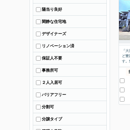
陽当り良好
閑静な住宅地
デザイナーズ
リノベーション済
「大
ど豊
保証人不要
す。
事務所可
２人入居可
バリアフリー
分割可
分譲タイプ