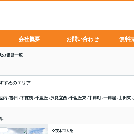
会社概要
お問い合わせ
無料
池の賃貸一覧
すすめのエリア
垣内
/
春日
/
下穂積
/
千里丘
/
沢良宜西
/
千里丘東
/
中津町
/
一津屋
/
山田東
/
件
ート
茨木市
大池