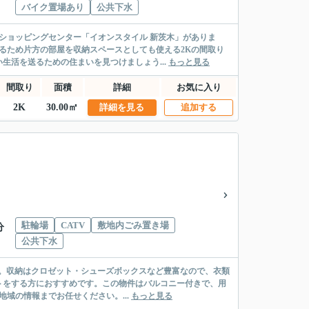
バイク置場あり
公共下水
ショッピングセンター「イオンスタイル 新茨木」がありま
るため片方の部屋を収納スペースとしても使える2Kの間取り
生活を送るための住まいを見つけましょう...
もっと見る
間取り
面積
詳細
お気に入り
2K
30.00㎡
詳細を見る
追加する
駐輪場
CATV
敷地内ごみ置き場
分
公共下水
す。収納はクロゼット・シューズボックスなど豊富なので、衣類
トをする方におすすめです。この物件はバルコニー付きで、用
地域の情報までお任せください。...
もっと見る