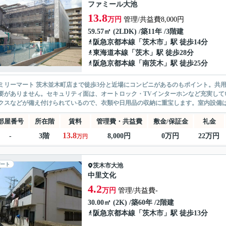
ファミール大池
13.8
万円
管理/共益費8,000円
59.57㎡ (2LDK) /築11年 /3階建
阪急京都本線
「
茨木市
」駅 徒歩14分
東海道本線
「
茨木
」駅 徒歩28分
阪急京都本線
「
南茨木
」駅 徒歩25分
ミリーマート 茨木並木町店まで徒歩3分と近場にコンビニがあるのもポイント。共
要がありません。セキュリティ面は、オートロック・TVインターホンなど充実して
クスなどが備え付けられているので、衣類や日用品の収納に重宝します。室内設備は洗
部屋番号
所在階
賃料
管理費・共益費
敷金/保証金
礼金
13.8
-
3階
8,000円
0万円
22万円
万円
ート
茨木市
大池
中里文化
4.2
万円
管理/共益費-
30.00㎡ (2K) /築60年 /2階建
阪急京都本線
「
茨木市
」駅 徒歩13分