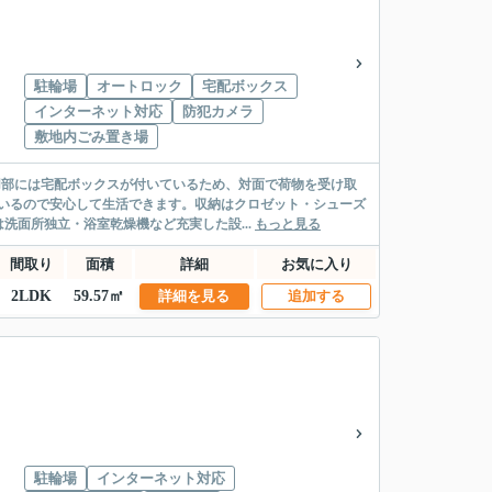
駐輪場
オートロック
宅配ボックス
インターネット対応
防犯カメラ
敷地内ごみ置き場
用部には宅配ボックスが付いているため、対面で荷物を受け取
いるので安心して生活できます。収納はクロゼット・シューズ
面所独立・浴室乾燥機など充実した設...
もっと見る
間取り
面積
詳細
お気に入り
2LDK
59.57㎡
詳細を見る
追加する
駐輪場
インターネット対応