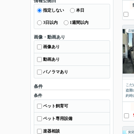
情報公開日
指定しない
本日
3日以内
1週間以内
店舗
画像・動画あり
画像あり
動画あり
パノラマあり
こだ
条件
盗難
条件
約時
ペット飼育可
ペット専用設備
楽器相談
賃貸