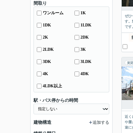
間取り
ワンルーム
1K
ぜひ
す。
1DK
1LDK
です
2K
2DK
2LDK
3K
3DK
3LDK
賃貸
4K
4DK
4LDK以上
駅・バス停からの時間
近く
建物構造
や履
追加する
途に