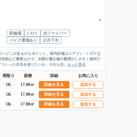
駐輪場
CATV
光ファイバー
バイク置場あり
公共下水
コンビニがあるのもポイント。室内設備はエアコン・CATVな
室収納など豊富なので、衣類や履き物の整理がしやすく便利で
いった生活を送りたいか。それも住...
もっと見る
間取り
面積
詳細
お気に入り
1K
17.00㎡
詳細を見る
追加する
1K
17.00㎡
詳細を見る
追加する
1K
17.00㎡
詳細を見る
追加する