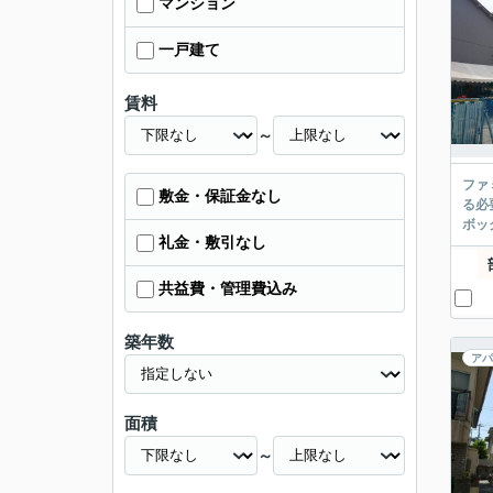
マンション
一戸建て
賃料
～
ファ
敷金・保証金なし
る必
ボッ
礼金・敷引なし
共益費・管理費込み
築年数
アパ
面積
～