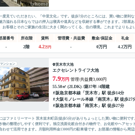
一度見ていただきたい、「中里文化」です。徒歩7分のところには、買い物に便利な
魅力溢れる日本ならではの押入は寝具や道具などを収納する事ができます。2部屋あ
。お客様とそのご家族の生活に大きく関わってくる、住の環境。これまでよりもよい
部屋番号
所在階
賃料
管理費・共益費
敷金/保証金
礼金
4.2
-
2階
-
0万円
4.2万円
万円
マンション
茨木市
大池
エクセレントライフ大池
7.9
万円
管理/共益費3,000円
55.50㎡ (2LDK) /築37年 /4階建
阪急京都本線
「
茨木市
」駅 徒歩14分
大阪モノレール本線
「
南茨木
」駅 徒歩27
阪急京都本線
「
南茨木
」駅 徒歩27分
にはファミリーマート 茨木並木町店(徒歩5分)がありちょっとした買い物に便利で
き物の整理がしやすく便利です。独立洗面化粧台付きの物件で、お化粧やヘアセッ
合わせて活用できます。月額利用料金13000円の駐車場です。お部屋の情報から周辺