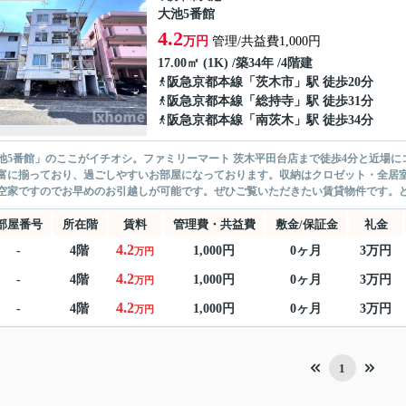
大池5番館
4.2
万円
管理/共益費1,000円
17.00㎡ (1K) /築34年 /4階建
阪急京都本線
「
茨木市
」駅 徒歩20分
阪急京都本線
「
総持寺
」駅 徒歩31分
阪急京都本線
「
南茨木
」駅 徒歩34分
池5番館」のここがイチオシ。ファミリーマート 茨木平田台店まで徒歩4分と近場に
富に揃っており、過ごしやすいお部屋になっております。収納はクロゼット・全居
空家ですのでお早めのお引越しが可能です。ぜひご覧いただきたい賃貸物件です。どう
部屋番号
所在階
賃料
管理費・共益費
敷金/保証金
礼金
4.2
-
4階
1,000円
0ヶ月
3万円
万円
4.2
-
4階
1,000円
0ヶ月
3万円
万円
4.2
-
4階
1,000円
0ヶ月
3万円
万円
1