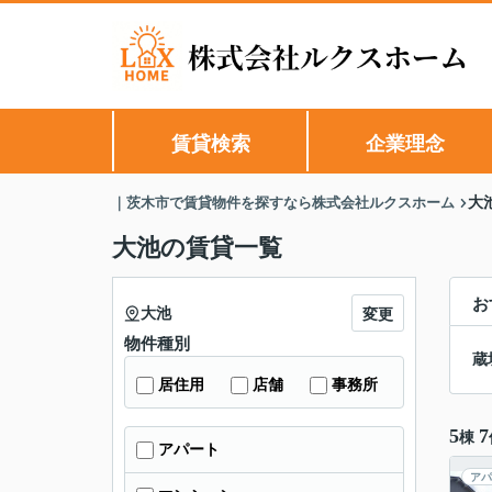
賃貸検索
企業理念
｜茨木市で賃貸物件を探すなら株式会社ルクスホーム
大
大池の賃貸一覧
お
大池
変更
物件種別
蔵
居住用
店舗
事務所
5
7
棟
アパート
アパ