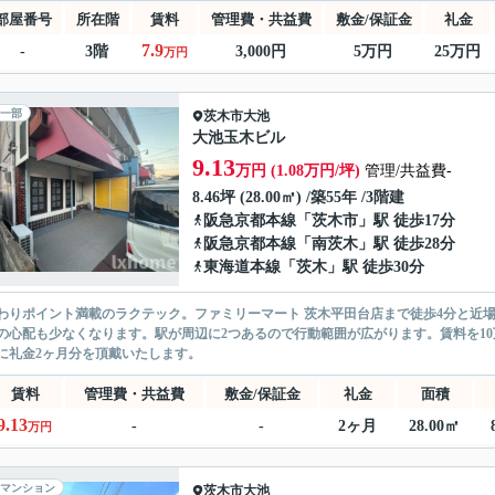
部屋番号
所在階
賃料
管理費・共益費
敷金/保証金
礼金
7.9
-
3階
3,000円
5万円
25万円
万円
一部
茨木市
大池
大池玉木ビル
9.13
万円 (1.08万円/坪)
管理/共益費-
8.46坪 (28.00㎡) /築55年 /3階建
阪急京都本線
「
茨木市
」駅 徒歩17分
阪急京都本線
「
南茨木
」駅 徒歩28分
東海道本線
「
茨木
」駅 徒歩30分
わりポイント満載のラクテック。ファミリーマート 茨木平田台店まで徒歩4分と近
の心配も少なくなります。駅が周辺に2つあるので行動範囲が広がります。賃料を1
に礼金2ヶ月分を頂戴いたします。
賃料
管理費・共益費
敷金/保証金
礼金
面積
9.13
-
-
2ヶ月
28.00㎡
万円
マンション
茨木市
大池