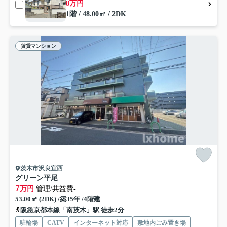
8万円
1階 / 48.00㎡ / 2DK
賃貸マンション
茨木市沢良宜西
グリーン平尾
7
万円
管理/共益費-
53.00㎡ (2DK) /築35年 /4階建
阪急京都本線「南茨木」駅 徒歩2分
駐輪場
CATV
インターネット対応
敷地内ごみ置き場