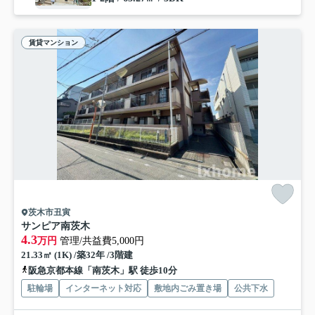
賃貸マンション
茨木市丑寅
サンピア南茨木
4.3
万円
管理/共益費5,000円
21.33㎡ (1K) /築32年 /3階建
阪急京都本線「南茨木」駅 徒歩10分
駐輪場
インターネット対応
敷地内ごみ置き場
公共下水