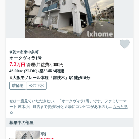
茨木市東中条町
オークヴィラ1号
7.2
万円
管理/共益費3,000円
46.00㎡ (2LDK) /築53年 /4階建
大阪モノレール本線「南茨木」駅 徒歩18分
駐輪場
公共下水
ぜひ一度見ていただきたい、「オークヴィラ1号」です。ファミリーマ
ート 茨木小川町店まで徒歩3分と近場にコンビニがあるのも...
もっと見
る
募集中の部屋
3階