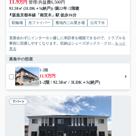
11.9
万円
管理/共益費6,500円
92.58㎡ (3LDK＋S(納戸)) /築22年 /2階建
阪急京都本線「南茨木」駅 徒歩36分
駐輪場
光ファイバー
敷地内ごみ置き場
公共下水
直接会わずにインターホン越しに来訪者を確認できるので、トラブルを
事前に回避しやすくなります。収納はシューズボックス・クロ...
もっと
見る
募集中の部屋
1-2階
11.9万円
1-2階 / 92.58㎡ / 3LDK＋S(納戸)
アパート