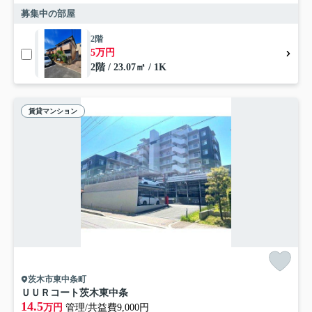
募集中の部屋
2階
5万円
2階 / 23.07㎡ / 1K
賃貸マンション
茨木市東中条町
ＵＵＲコート茨木東中条
14.5
万円
管理/共益費9,000円