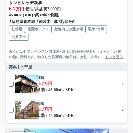
サンビレッヂ新和
6.7
万円
管理/共益費3,000円
45.00㎡ (3DK) /築32年 /2階建
阪急京都本線「南茨木」駅 徒歩19分
駐輪場
宅配ボックス
敷地内ごみ置き場
駐車2台可
公共下水
近くにはセブンイレブン 茨木新和町店(徒歩3分)がありちょっとした買
い物に便利です。独立した洗面所の物件は、女性に非常に...
もっと見る
募集中の部屋
1階
6.7万円
1階 / 45.00㎡ / 3DK
2階
6.7万円
2階 / 45.00㎡ / 3DK