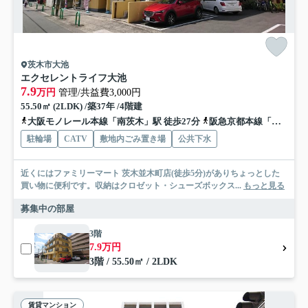
茨木市大池
エクセレントライフ大池
7.9
万円
管理/共益費3,000円
55.50㎡ (2LDK) /築37年 /4階建
大阪モノレール本線「南茨木」駅 徒歩27分
阪急京都本線「南茨木」駅 徒歩27分
駐輪場
CATV
敷地内ごみ置き場
公共下水
近くにはファミリーマート 茨木並木町店(徒歩5分)がありちょっとした
買い物に便利です。収納はクロゼット・シューズボックス...
もっと見る
募集中の部屋
3階
7.9万円
3階 / 55.50㎡ / 2LDK
賃貸マンション