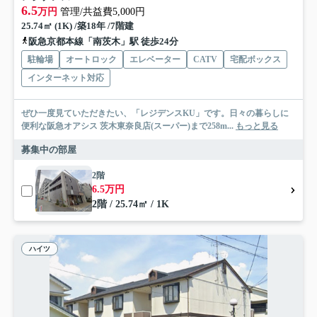
6.5
万円
管理/共益費5,000円
25.74㎡ (1K) /築18年 /7階建
阪急京都本線「南茨木」駅 徒歩24分
駐輪場
オートロック
エレベーター
CATV
宅配ボックス
インターネット対応
ぜひ一度見ていただきたい、「レジデンスKU」です。日々の暮らしに
便利な阪急オアシス 茨木東奈良店(スーパー)まで258m...
もっと見る
募集中の部屋
2階
6.5万円
2階 / 25.74㎡ / 1K
ハイツ