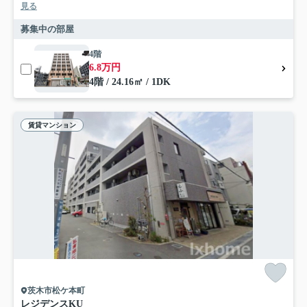
見る
募集中の部屋
4階
6.8万円
4階 / 24.16㎡ / 1DK
賃貸マンション
茨木市松ケ本町
レジデンスKU