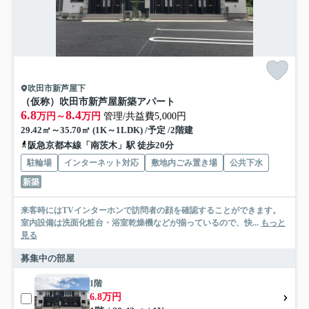
吹田市新芦屋下
（仮称）吹田市新芦屋新築アパート
6.8
8.4
万円～
万円
管理/共益費5,000円
29.42㎡～35.70㎡ (1K～1LDK) /予定 /2階建
阪急京都本線「南茨木」駅 徒歩20分
駐輪場
インターネット対応
敷地内ごみ置き場
公共下水
新築
来客時にはTVインターホンで訪問者の顔を確認することができます。
室内設備は洗面化粧台・浴室乾燥機などが揃っているので、快...
もっと
見る
募集中の部屋
1階
6.8万円