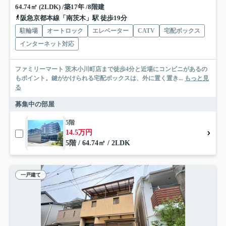
64.74㎡ (2LDK) /築17年 /8階建
阪急京都本線「南茨木」駅 徒歩19分
駐輪場
オートロック
エレベーター
CATV
宅配ボックス
インターネット対応
ファミリーマート 茨木小川町店まで徒歩4分と近場にコンビニがあるの
もポイント。鍵がかけられる宅配ボックスは、外に置く置き...
もっと見
る
募集中の部屋
5階
14.5万円
5階 / 64.74㎡ / 2LDK
一戸建て