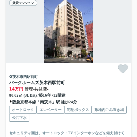
賃貸マンション
茨木市西駅前町
パークホームズ茨木西駅前町
14
万円
管理/共益費-
80.02㎡ (3LDK) /築16年 /12階建
阪急京都本線「南茨木」駅 徒歩24分
オートロック
エレベーター
宅配ボックス
敷地内ごみ置き場
公共下水
セキュリティ面は、オートロック・TVインターホンなどを備え付けて