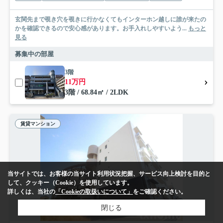
玄関先まで覗き穴を覗きに行かなくてもインターホン越しに誰が来たの
かを確認できるので安心感があります。お手入れしやすいよう...
もっと
見る
募集中の部屋
3階
11万円
3階 / 68.84㎡ / 2LDK
賃貸マンション
当サイトでは、お客様の当サイト利用状況把握、サービス向上検討を目的と
して、クッキー（Cookie）を使用しています。
詳しくは、当社の
「Cookieの取扱いについて」
をご確認ください。
閉じる