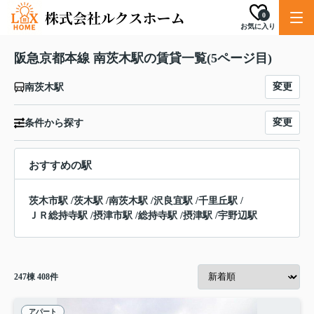
0
お気に入り
阪急京都本線 南茨木駅の賃貸一覧(5ページ目)
変更
南茨木駅
変更
条件から探す
おすすめの駅
茨木市駅
/
茨木駅
/
南茨木駅
/
沢良宜駅
/
千里丘駅
/
ＪＲ総持寺駅
/
摂津市駅
/
総持寺駅
/
摂津駅
/
宇野辺駅
247
棟
408
件
アパート