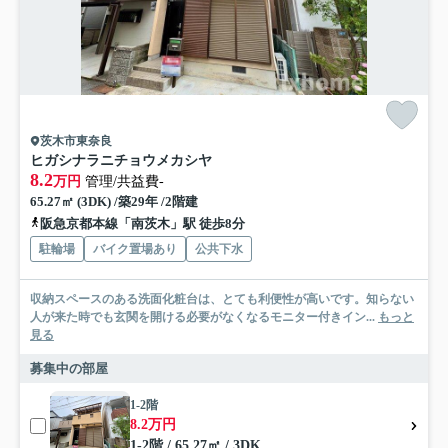
茨木市東奈良
ヒガシナラニチョウメカシヤ
8.2
万円
管理/共益費-
65.27㎡ (3DK) /築29年 /2階建
阪急京都本線「南茨木」駅 徒歩8分
駐輪場
バイク置場あり
公共下水
収納スペースのある洗面化粧台は、とても利便性が高いです。知らない
人が来た時でも玄関を開ける必要がなくなるモニター付きイン...
もっと
見る
募集中の部屋
1-2階
8.2万円
1-2階 / 65.27㎡ / 3DK