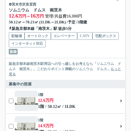
茨木市沢良宜西
ソムニウム ドムス 南茨木
12.6
16
万円～
万円
管理/共益費16,000円
50.12㎡～70.23㎡ (1LDK～2LDK) /予定 /3階建
阪急京都本線「南茨木」駅 徒歩5分
駐輪場
オートロック
エレベーター
CATV
宅配ボックス
インターネット対応
新築
阪急京都本線南茨木駅周辺への引っ越しをお考えなら「ソムニウム ド
ムス 南茨木」。こだわりポイント満載のソムニウム ドムス...
もっと
見る
募集中の部屋
1階
12.6万円
1階 / 50.12㎡ / 1LDK
1階
14.9万円