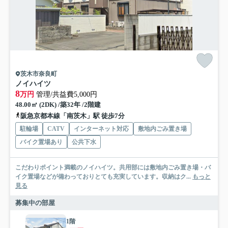
茨木市奈良町
ノイハイツ
8
万円
管理/共益費5,000円
48.00㎡ (2DK) /築32年 /2階建
阪急京都本線「南茨木」駅 徒歩7分
駐輪場
CATV
インターネット対応
敷地内ごみ置き場
バイク置場あり
公共下水
こだわりポイント満載のノイハイツ。共用部には敷地内ごみ置き場・バ
イク置場などが備わっておりとても充実しています。収納はク...
もっと
見る
募集中の部屋
1階