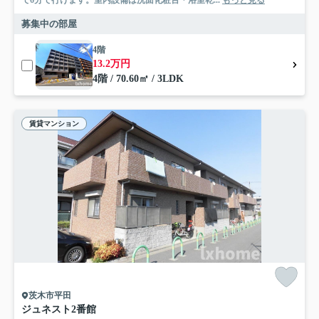
で6分で行けます。室内設備は洗面化粧台・浴室乾...
もっと見る
募集中の部屋
4階
13.2万円
4階 / 70.60㎡ / 3LDK
賃貸マンション
茨木市平田
ジュネスト2番館