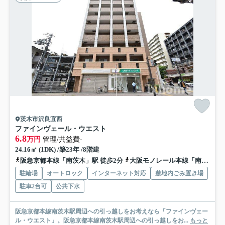
茨木市沢良宜西
ファインヴェール・ウエスト
6.8
万円
管理/共益費-
24.16㎡ (1DK) /築23年 /8階建
阪急京都本線「南茨木」駅 徒歩2分
大阪モノレール本線「南茨木」駅 徒歩4分
駐輪場
オートロック
インターネット対応
敷地内ごみ置き場
駐車2台可
公共下水
阪急京都本線南茨木駅周辺への引っ越しをお考えなら「ファインヴェー
ル・ウエスト」。阪急京都本線南茨木駅周辺への引っ越しをお...
もっと