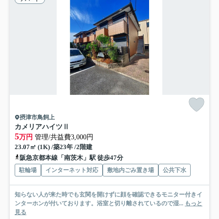
摂津市鳥飼上
カメリアハイツⅡ
5
万円
管理/共益費3,000円
23.07㎡ (1K) /築23年 /2階建
阪急京都本線「南茨木」駅 徒歩47分
駐輪場
インターネット対応
敷地内ごみ置き場
公共下水
知らない人が来た時でも玄関を開けずに顔を確認できるモニター付きイ
ンターホンが付いております。浴室と切り離されているので湿...
もっと
見る