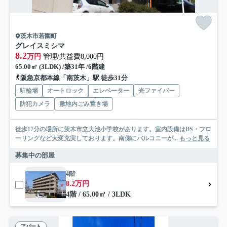
茨木市若園町
グレイスミシマ
8.2
万円
管理/共益費8,000円
65.00㎡ (3LDK) /築31年 /6階建
阪急京都本線「南茨木」駅 徒歩31分
駐輪場
オートロック
エレベーター
光ファイバー
防犯カメラ
敷地内ごみ置き場
徒歩17分の場所に茨木市立大池小学校があります。室内設備はBS・フロ
ーリングなど大変充実しております。南側にバルコニーが...
もっと見る
募集中の部屋
4階
8.2万円
4階 / 65.00㎡ / 3LDK
アパート