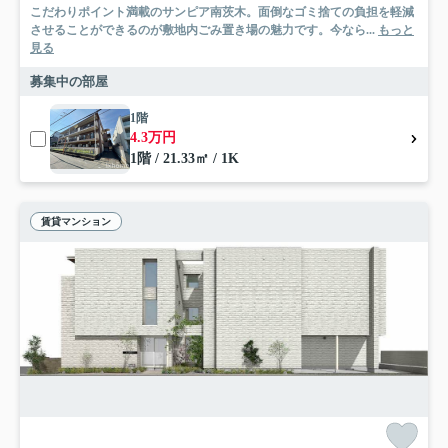
こだわりポイント満載のサンピア南茨木。面倒なゴミ捨ての負担を軽減
させることができるのが敷地内ごみ置き場の魅力です。今なら...
もっと
見る
募集中の部屋
1階
4.3万円
1階 / 21.33㎡ / 1K
賃貸マンション