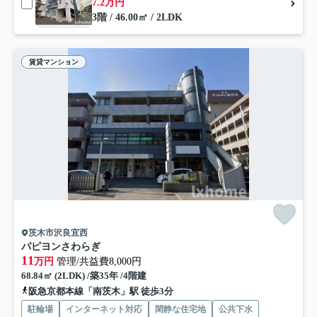
7.2万円
3階 / 46.00㎡ / 2LDK
賃貸マンション
茨木市沢良宜西
パピヨンさわらぎ
11
万円
管理/共益費8,000円
68.84㎡ (2LDK) /築35年 /4階建
阪急京都本線「南茨木」駅 徒歩3分
駐輪場
インターネット対応
閑静な住宅地
公共下水