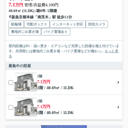
7.1
万円
管理/共益費4,100円
40.69㎡ (1LDK) /築8年 /2階建
阪急京都本線「南茨木」駅 徒歩11分
駐輪場
宅配ボックス
インターネット対応
防犯カメラ
敷地内ごみ置き場
バイク置場あり
室内設備はBS・追い焚き・エアコンなど充実した設備を備え付けていま
す。共用部には敷地内ごみ置き場・バイク置場などが備わっ...
もっと見
る
募集中の部屋
1階
7.1万円
1階 / 40.69㎡ / 1LDK
1階
7.1万円
1階 / 40.69㎡ / 1LDK