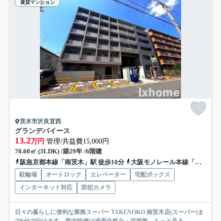
賃貸マンション
茨木市沢良宜西
グランデパイース
13.2
万円
管理/共益費15,000円
70.60㎡ (3LDK) /築29年 /6階建
阪急京都本線「南茨木」駅 徒歩10分
大阪モノレール本線「南茨木」駅 徒歩10分
駐輪場
オートロック
エレベーター
宅配ボックス
インターネット対応
防犯カメラ
日々の暮らしに便利な業務スーパー TAKENOKO 南茨木店(スーパー)ま