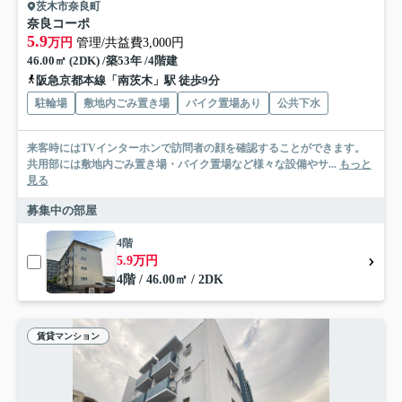
茨木市奈良町
奈良コーポ
5.9
万円
管理/共益費3,000円
46.00㎡ (2DK) /築53年 /4階建
阪急京都本線「南茨木」駅 徒歩9分
駐輪場
敷地内ごみ置き場
バイク置場あり
公共下水
来客時にはTVインターホンで訪問者の顔を確認することができます。
共用部には敷地内ごみ置き場・バイク置場など様々な設備やサ...
もっと
見る
募集中の部屋
4階
5.9万円
4階 / 46.00㎡ / 2DK
賃貸マンション