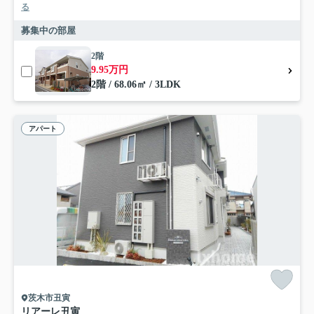
る
募集中の部屋
2階
9.95万円
2階 / 68.06㎡ / 3LDK
アパート
茨木市丑寅
リアーレ丑寅