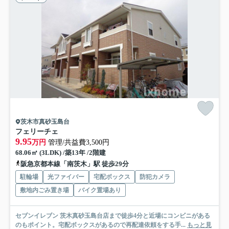
茨木市真砂玉島台
フェリーチェ
9.95
万円
管理/共益費3,500円
68.06㎡ (3LDK) /築13年 /2階建
阪急京都本線「南茨木」駅 徒歩29分
駐輪場
光ファイバー
宅配ボックス
防犯カメラ
敷地内ごみ置き場
バイク置場あり
セブンイレブン 茨木真砂玉島台店まで徒歩4分と近場にコンビニがある
のもポイント。宅配ボックスがあるので再配達依頼をする手...
もっと見