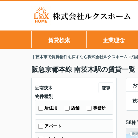
賃貸検索
企業理念
｜茨木市で賃貸物件を探すなら株式会社ルクスホーム
沿
阪急京都本線 南茨木駅の賃貸一覧
お
南茨木
変更
物件種別
茨
居住用
店舗
事務所
58
棟
アパート
賃貸