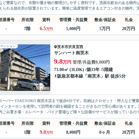
など豊富なので、衣類や履き物の整理がしやすく便利です。洗面化粧台のある物件
えられる脱衣所が設置されています。簡単に温度管理できるエアコン付きの物件。茨木
部屋番号
所在階
賃料
管理費・共益費
敷金/保証金
礼金
6.5
-
7階
5,000円
5万円
20万円
万円
マンション
茨木市
沢良宜西
サンハート南茨木
9.8
万円
管理/共益費8,000円
73.00㎡ (3LDK) /築33年 /5階建
阪急京都本線
「
南茨木
」駅 徒歩5分
スーパー TAKENOKO 南茨木店まで徒歩6分です。収納はクロゼット・押入など
Vインターホンを使用して訪問者の顔を確認することがきるので安心感があります。
内ごみ置き場・エレベータ・バイク置場など様々な設備やサービスが揃っているので便
部屋番号
所在階
賃料
管理費・共益費
敷金/保証金
礼金
9.8
-
1階
8,000円
0ヶ月
20万円
万円