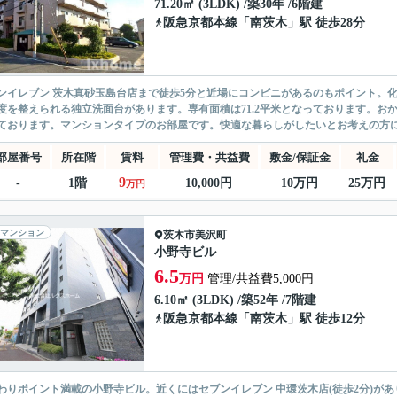
71.20㎡ (3LDK) /築30年 /6階建
阪急京都本線
「
南茨木
」駅 徒歩28分
ンイレブン 茨木真砂玉島台店まで徒歩5分と近場にコンビニがあるのもポイント。
度を整えられる独立洗面台があります。専有面積は71.2平米となっております。お
ております。マンションタイプのお部屋です。快適な暮らしがしたいとお考えの方に、
部屋番号
所在階
賃料
管理費・共益費
敷金/保証金
礼金
9
-
1階
10,000円
10万円
25万円
万円
マンション
茨木市
美沢町
小野寺ビル
6.5
万円
管理/共益費5,000円
6.10㎡ (3LDK) /築52年 /7階建
阪急京都本線
「
南茨木
」駅 徒歩12分
わりポイント満載の小野寺ビル。近くにはセブンイレブン 中環茨木店(徒歩2分)が