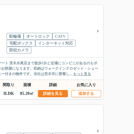
駐輪場
オートロック
CATV
宅配ボックス
インターネット対応
防犯カメラ
ート 茨木水尾店まで徒歩5分と近場にコンビニがあるのもポ
いお部屋になります。収納はウォークインクロゼット・シュー
ー付きの物件です。当社は茨木市に密着し...
もっと見る
間取り
面積
詳細
お気に入り
3LDK
85.20㎡
詳細を見る
追加する