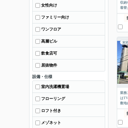
収納
女性向け
着替
ファミリー向け
ワンフロア
高層ビル
賃貸
飲食店可
居抜物件
設備・仕様
室内洗濯機置場
業務
はT
フローリング
敷地
ロフト付き
メゾネット