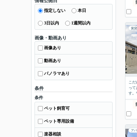
情報公開日
指定しない
本日
3日以内
1週間以内
賃貸
画像・動画あり
画像あり
動画あり
パノラマあり
こだ
って
条件
す。
条件
ペット飼育可
ペット専用設備
アパ
楽器相談