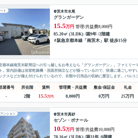
ート
茨木市
水尾
グランガーデン
15.5
万円
管理/共益費8,000円
85.20㎡ (3LDK) /築9年 /2階建
阪急京都本線
「
南茨木
」駅 徒歩15分
京都本線南茨木駅周辺への引っ越しをお考えなら「グランガーデン」。ファミリーマ
ト。室内設備は浴室乾燥機・洗面所独立などが揃っているので、快適に過ごしやす
ックスなどが備え付けられているので、衣類や日用品の収納に重宝します。バルコニ
部屋番号
所在階
賃料
管理費・共益費
敷金/保証金
礼金
15.5
-
2階
8,000円
0万円
25万円
万円
マンション
茨木市
真砂
セゾン・ボナール
10.5
万円
管理/共益費10,000円
70.16㎡ (3LDK) /築31年 /6階建