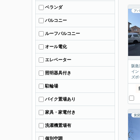
ベランダ
アパ
バルコニー
ルーフバルコニー
オール電化
エレベーター
阪急
イン
照明器具付き
ズボ
駐輪場
バイク置場あり
家具・家電付き
賃貸
洗濯機置場有
個別空調