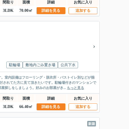
間取り
面積
詳細
お気に入り
3LDK
70.00㎡
詳細を見る
追加する
駐輪場
敷地内ごみ置き場
公共下水
す。室内設備はフローリング・脱衣所・バストイレ別などが揃
検討されてた方に見て頂きたいです。駐輪場付きのマンションで
探しをしましょう。好みのお部屋がき...
もっと見る
間取り
面積
詳細
お気に入り
3LDK
66.40㎡
詳細を見る
追加する
新築