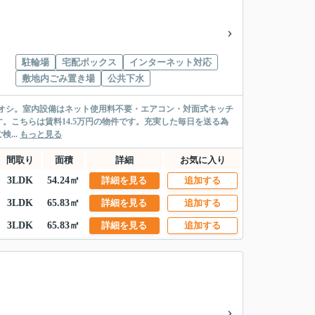
駐輪場
宅配ボックス
インターネット対応
敷地内ごみ置き場
公共下水
」のここがイチオシ。室内設備はネット使用料不要・エアコン・対面式キッチ
こちらは賃料14.5万円の物件です。充実した毎日を送る為
...
もっと見る
間取り
面積
詳細
お気に入り
3LDK
54.24㎡
詳細を見る
追加する
3LDK
65.83㎡
詳細を見る
追加する
3LDK
65.83㎡
詳細を見る
追加する