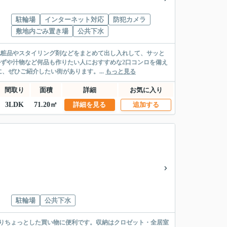
駐輪場
インターネット対応
防犯カメラ
敷地内ごみ置き場
公共下水
化粧品やスタイリング剤などをまとめて出し入れして、サッと
かずや汁物など何品も作りたい人におすすめな2口コンロを備え
ぜひご紹介したい街があります。...
もっと見る
間取り
面積
詳細
お気に入り
3LDK
71.20㎡
詳細を見る
追加する
駐輪場
公共下水
ありちょっとした買い物に便利です。収納はクロゼット・全居室