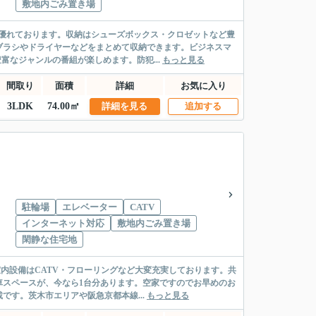
敷地内ごみ置き場
優れております。収納はシューズボックス・クロゼットなど豊
ブラシやドライヤーなどをまとめて収納できます。ビジネスマ
富なジャンルの番組が楽しめます。防犯...
もっと見る
間取り
面積
詳細
お気に入り
3LDK
74.00㎡
詳細を見る
追加する
駐輪場
エレベーター
CATV
インターネット対応
敷地内ごみ置き場
閑静な住宅地
内設備はCATV・フローリングなど大変充実しております。共
車スペースが、今なら1台分あります。空家ですのでお早めのお
す。茨木市エリアや阪急京都本線...
もっと見る