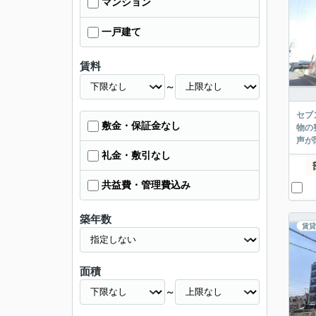
マンション
一戸建て
賃料
～
セブ
敷金・保証金なし
物の
声が
礼金・敷引なし
共益費・管理費込み
築年数
賃貸
面積
～