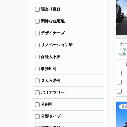
陽当り良好
閑静な住宅地
デザイナーズ
ぜひ
リノベーション済
ンな
の第
保証人不要
事務所可
２人入居可
バリアフリー
分割可
賃貸
分譲タイプ