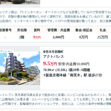
ュリティ面は、TVインターホン・オートロックなどを設置しているので安全面でも
ので、衣類や履き物の整理がしやすく便利です。洗面化粧台を備えているので、歯
は必須の、インターネット有り物件です。CATVの受信設備が整ってあり、加入後豊
部屋番号
所在階
賃料
管理費・共益費
敷金/保証金
礼金
9
-
2階
4,000円
0万円
25万円
万円
マンション
茨木市
若園町
アクトパレス
9.5
万円
管理/共益費10,000円
70.00㎡ (3LDK) /築28年 /6階建
阪急京都本線
「
南茨木
」駅 徒歩27分
ンイレブン 茨木真砂玉島台店まで徒歩4分と近場にコンビニがあるのもポイント。室
には敷地内ごみ置き場・エレベータなどが揃っており、とても充実しています。駐
しが可能です。駐輪場付きのマンションです。当社には、こだわり条件や特集が満載で