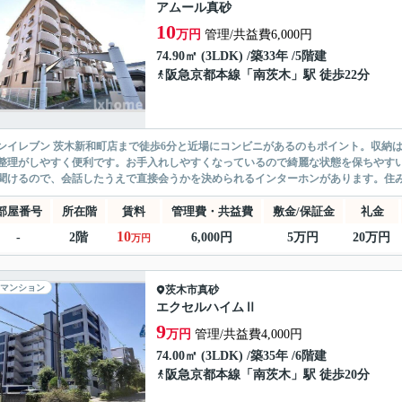
アムール真砂
10
万円
管理/共益費6,000円
74.90㎡ (3LDK) /築33年 /5階建
阪急京都本線
「
南茨木
」駅 徒歩22分
ンイレブン 茨木新和町店まで徒歩6分と近場にコンビニがあるのもポイント。収納
整理がしやすく便利です。お手入れしやすくなっているので綺麗な状態を保ちやす
聞けるので、会話したうえで直接会うかを決められるインターホンがあります。住み
部屋番号
所在階
賃料
管理費・共益費
敷金/保証金
礼金
10
-
2階
6,000円
5万円
20万円
万円
マンション
茨木市
真砂
エクセルハイムⅡ
9
万円
管理/共益費4,000円
74.00㎡ (3LDK) /築35年 /6階建
阪急京都本線
「
南茨木
」駅 徒歩20分