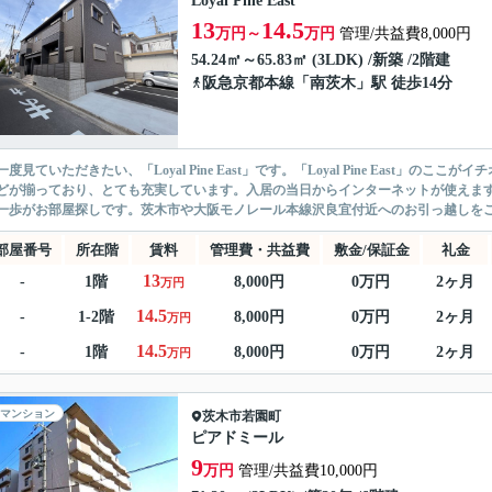
Loyal Pine East
13
14.5
万円～
万円
管理/共益費8,000円
54.24㎡～65.83㎡ (3LDK) /新築 /2階建
阪急京都本線
「
南茨木
」駅 徒歩14分
一度見ていただきたい、「Loyal Pine East」です。「Loyal Pine East
どが揃っており、とても充実しています。入居の当日からインターネットが使えます。
一歩がお部屋探しです。茨木市や大阪モノレール本線沢良宜付近へのお引っ越しをご検
部屋番号
所在階
賃料
管理費・共益費
敷金/保証金
礼金
13
-
1階
8,000円
0万円
2ヶ月
万円
14.5
-
1-2階
8,000円
0万円
2ヶ月
万円
14.5
-
1階
8,000円
0万円
2ヶ月
万円
マンション
茨木市
若園町
ピアドミール
9
万円
管理/共益費10,000円