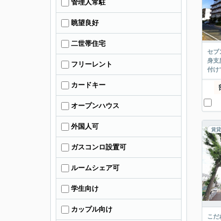
管理人常駐
眺望良好
二世帯住宅
セブ
身支
フリーレント
付け
カードキー
オープンハウス
外国人可
賃貸
ガスコンロ設置可
ルームシェア可
学生向け
カップル向け
こだ