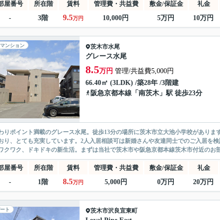
部屋番号
所在階
賃料
管理費・共益費
敷金/保証金
礼金
9.5
-
3階
10,000円
5万円
10万円
万円
マンション
茨木市
水尾
グレース水尾
8.5
万円
管理/共益費5,000円
66.40㎡ (3LDK) /築28年 /3階建
阪急京都本線
「
南茨木
」駅 徒歩23分
わりポイント満載のグレース水尾。徒歩13分の場所に茨木市立大池小学校がありま
おり、とても充実しています。2人入居相談可は新婚さんや友達同士でのご入居を
ワクワク、ドキドキの新生活。まずは当社で茨木市や阪急京都本線茨木市付近のお部屋
部屋番号
所在階
賃料
管理費・共益費
敷金/保証金
礼金
8.5
-
1階
5,000円
0万円
20万円
万円
ート
茨木市
沢良宜東町