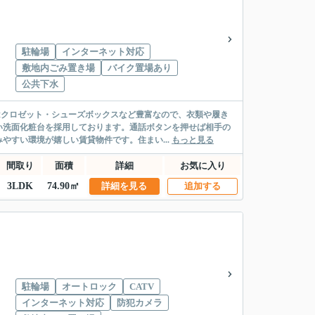
駐輪場
インターネット対応
敷地内ごみ置き場
バイク置場あり
公共下水
はクロゼット・シューズボックスなど豊富なので、衣類や履き
い洗面化粧台を採用しております。通話ボタンを押せば相手の
やすい環境が嬉しい賃貸物件です。住まい...
もっと見る
間取り
面積
詳細
お気に入り
3LDK
74.90㎡
詳細を見る
追加する
駐輪場
オートロック
CATV
インターネット対応
防犯カメラ