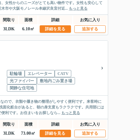
は、女性からのニーズがとても高い物件です。女性も安心して
市や大阪モノレール本線沢良宜付近...
もっと見る
間取り
面積
詳細
お気に入り
3LDK
6.10㎡
詳細を見る
追加する
駐輪場
エレベーター
CATV
光ファイバー
敷地内ごみ置き場
閑静な住宅地
豊富なので、衣類や履き物の整理がしやすく便利です。来客時に
洗面化粧台があると、朝の身支度もラクラクです。共用部には
利です。お住まいをお探しなら...
もっと見る
間取り
面積
詳細
お気に入り
3LDK
73.00㎡
詳細を見る
追加する