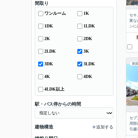
間取り
ワンルーム
1K
セキ
富な
1DK
1LDK
ンに
2K
2DK
2LDK
3K
3DK
3LDK
賃貸
4K
4DK
4LDK以上
駅・バス停からの時間
セブ
用部
建物構造
追加する
引越