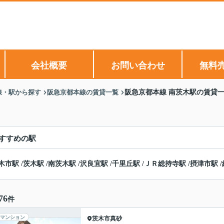
会社概要
お問い合わせ
無料
線・駅から探す
阪急京都本線の賃貸一覧
阪急京都本線 南茨木駅の賃貸
すすめの駅
木市駅
/
茨木駅
/
南茨木駅
/
沢良宜駅
/
千里丘駅
/
ＪＲ総持寺駅
/
摂津市駅
/
76
件
マンション
茨木市
真砂