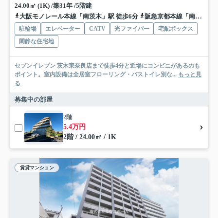
24.00㎡ (1K) /築31年 /5階建
大阪モノレール本線「南茨木」駅 徒歩6分
阪急京都本線「南茨木」駅 徒歩5分
駐輪場
エレベーター
CATV
光ファイバー
宅配ボックス
閑静な住宅地
セブンイレブン 茨木東奈良店まで徒歩4分と近場にコンビニがあるのも
ポイント。室内設備は全居室フローリング・バストイレ別な...
もっと見
る
募集中の部屋
2階
5.4万円
2階 / 24.00㎡ / 1K
賃貸マンション