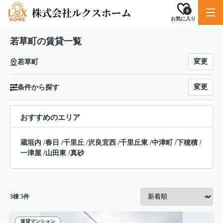
0
お気に入り
若草町の賃貸一覧
変更
若草町
変更
条件から探す
おすすめのエリア
蔵垣内
/
春日
/
千里丘
/
沢良宜西
/
千里丘東
/
中津町
/
下穂積
/
一津屋
/
山田東
/
真砂
3
棟
5
件
賃貸マンション