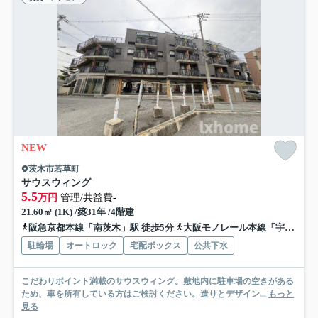
NEW
茨木市若草町
サウスウィング
5.5
万円
管理/共益費-
21.60㎡ (1K) /築31年 /4階建
阪急京都本線「南茨木」駅 徒歩5分
大阪モノレール本線「宇野辺」駅 徒歩17分
駐輪場
オートロック
宅配ボックス
公共下水
こだわりポイント満載のサウスウィング。敷地内に駐車場の空きがある
ため、車を所有している方はご検討ください。造りとデザイン...
もっと
見る