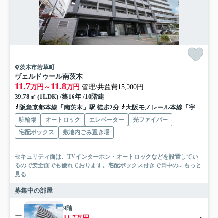
茨木市若草町
ヴェルドゥール南茨木
11.7
11.8
万円～
万円
管理/共益費15,000円
39.78㎡ (1LDK) /築16年 /10階建
阪急京都本線「南茨木」駅 徒歩2分
大阪モノレール本線「宇野辺」駅 徒歩16分
駐輪場
オートロック
エレベーター
光ファイバー
宅配ボックス
敷地内ごみ置き場
セキュリティ面は、TVインターホン・オートロックなどを設置してい
るので安全面でも優れております。宅配ボックス付きで日中の...
もっと
見る
募集中の部屋
9階
11.7万円