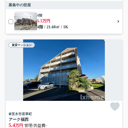
募集中の部屋
4階
5.5万円
4階 / 21.60㎡ / 1K
賃貸マンション
茨木市若草町
アーク福西
5.4
万円
管理/共益費-