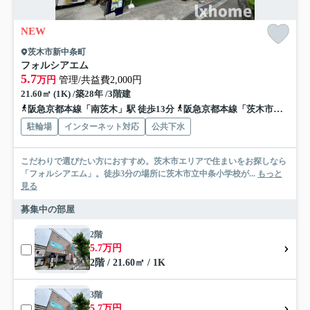
NEW
茨木市新中条町
フォルシアエム
5.7
万円
管理/共益費2,000円
21.60㎡ (1K) /築28年 /3階建
阪急京都本線「南茨木」駅 徒歩13分
阪急京都本線「茨木市」駅 徒歩16分
駐輪場
インターネット対応
公共下水
こだわりで選びたい方におすすめ。茨木市エリアで住まいをお探しなら
「フォルシアエム」。徒歩3分の場所に茨木市立中条小学校が...
もっと
見る
募集中の部屋
2階
5.7万円
2階 / 21.60㎡ / 1K
3階
5.7万円