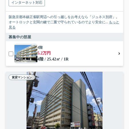
インターネット対応
阪急京都本線正雀駅周辺への引っ越しをお考えなら「ジュネス別府」。
オートロックと玄関の鍵で二重で守られているのでより安全に...
もっと
見る
募集中の部屋
4階
5.2万円
4階 / 25.42㎡ / 1R
賃貸マンション