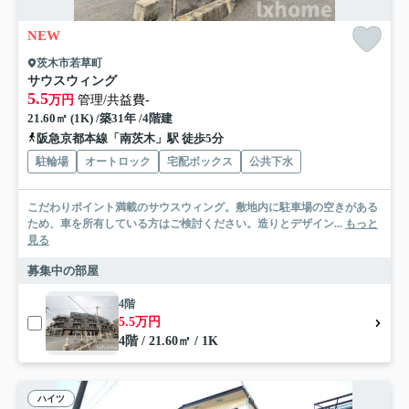
NEW
茨木市若草町
サウスウィング
5.5
万円
管理/共益費-
21.60㎡ (1K) /築31年 /4階建
阪急京都本線「南茨木」駅 徒歩5分
駐輪場
オートロック
宅配ボックス
公共下水
こだわりポイント満載のサウスウィング。敷地内に駐車場の空きがある
ため、車を所有している方はご検討ください。造りとデザイン...
もっと
見る
募集中の部屋
4階
5.5万円
4階 / 21.60㎡ / 1K
ハイツ