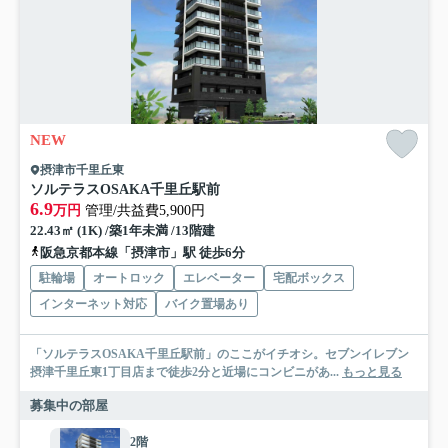
NEW
摂津市千里丘東
ソルテラスOSAKA千里丘駅前
6.9
万円
管理/共益費5,900円
22.43㎡ (1K) /築1年未満 /13階建
阪急京都本線「摂津市」駅 徒歩6分
駐輪場
オートロック
エレベーター
宅配ボックス
インターネット対応
バイク置場あり
「ソルテラスOSAKA千里丘駅前」のここがイチオシ。セブンイレブン
摂津千里丘東1丁目店まで徒歩2分と近場にコンビニがあ...
もっと見る
募集中の部屋
2階