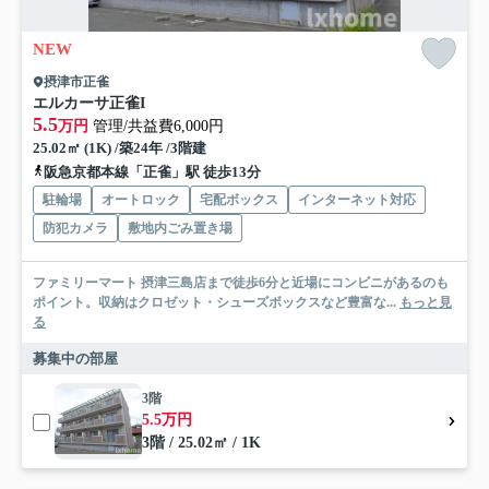
NEW
摂津市正雀
エルカーサ正雀I
5.5
万円
管理/共益費6,000円
25.02㎡ (1K) /築24年 /3階建
阪急京都本線「正雀」駅 徒歩13分
駐輪場
オートロック
宅配ボックス
インターネット対応
防犯カメラ
敷地内ごみ置き場
ファミリーマート 摂津三島店まで徒歩6分と近場にコンビニがあるのも
ポイント。収納はクロゼット・シューズボックスなど豊富な...
もっと見
る
募集中の部屋
3階
5.5万円
3階 / 25.02㎡ / 1K