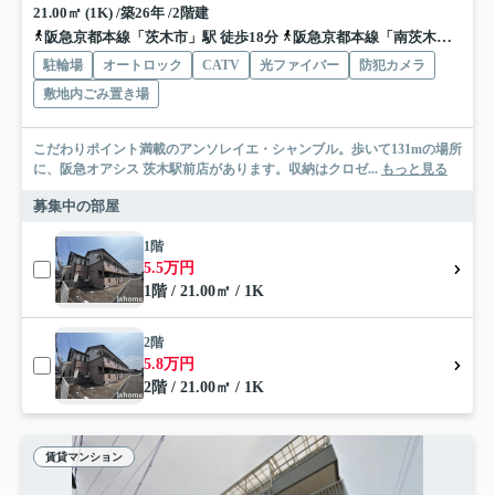
21.00㎡ (1K) /築26年 /2階建
阪急京都本線「茨木市」駅 徒歩18分
阪急京都本線「南茨木」駅 徒歩20分
駐輪場
オートロック
CATV
光ファイバー
防犯カメラ
敷地内ごみ置き場
こだわりポイント満載のアンソレイエ・シャンブル。歩いて131mの場所
に、阪急オアシス 茨木駅前店があります。収納はクロゼ...
もっと見る
募集中の部屋
1階
5.5万円
1階 / 21.00㎡ / 1K
2階
5.8万円
2階 / 21.00㎡ / 1K
賃貸マンション