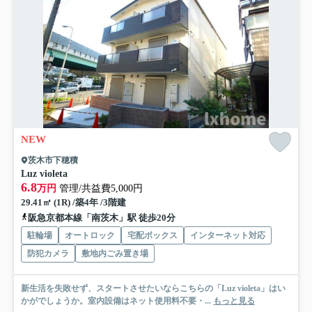
NEW
茨木市下穂積
Luz violeta
6.8
万円
管理/共益費5,000円
29.41㎡ (1R) /築4年 /3階建
阪急京都本線「南茨木」駅 徒歩20分
駐輪場
オートロック
宅配ボックス
インターネット対応
防犯カメラ
敷地内ごみ置き場
新生活を失敗せず、スタートさせたいならこちらの「Luz violeta」はい
かがでしょうか。室内設備はネット使用料不要・...
もっと見る