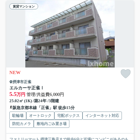
賃貸マンション
NEW
摂津市正雀
エルカーサ正雀Ⅰ
5.5
万円
管理/共益費6,000円
25.02㎡ (1K) /築24年 /3階建
阪急京都本線「正雀」駅 徒歩15分
駐輪場
オートロック
宅配ボックス
インターネット対応
防犯カメラ
敷地内ごみ置き場
ファミリーマート 摂津三島店まで徒歩6分と近場にコンビニがあるのも