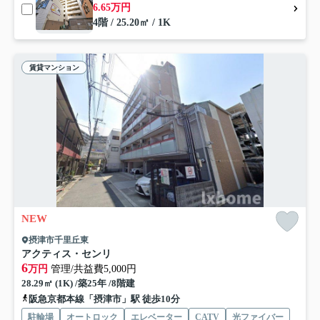
6.65万円
4階 / 25.20㎡ / 1K
賃貸マンション
NEW
摂津市千里丘東
アクティス・センリ
6
万円
管理/共益費5,000円
28.29㎡ (1K) /築25年 /8階建
阪急京都本線「摂津市」駅 徒歩10分
駐輪場
オートロック
エレベーター
CATV
光ファイバー