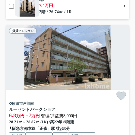
7.4万円
2階 / 26.74㎡ / 1R
賃貸マンション
吹田市岸部南
ルーセントパークショア
6.8
7
万円～
万円
管理/共益費8,000円
28.21㎡～28.87㎡ (1K) /築22年 /5階建
阪急京都本線「正雀」駅 徒歩3分