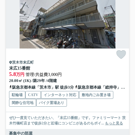
茨木市末広町
末広15番館
5.8
万円
管理/共益費3,000円
20.00㎡ (1K) /築29年 /4階建
阪急京都本線「茨木市」駅 徒歩3分
阪急京都本線「総持寺」駅 徒歩15分
駐輪場
CATV
インターネット対応
敷地内ごみ置き場
閑静な住宅地
バイク置場あり
ぜひ一度見ていただきたい、「末広15番館」です。ファミリーマート 茨
木竹橋町店まで徒歩2分と近場にコンビニがあるのもポイ...
もっと見る
募集中の部屋