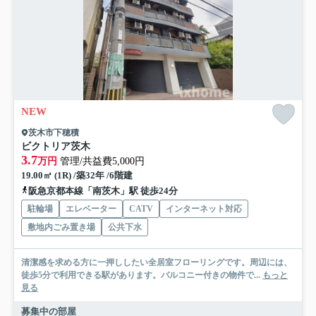
NEW
茨木市下穂積
ビクトリア茨木
3.7
万円
管理/共益費5,000円
19.00㎡ (1R) /築32年 /6階建
阪急京都本線「南茨木」駅 徒歩24分
駐輪場
エレベーター
CATV
インターネット対応
敷地内ごみ置き場
公共下水
清潔感を求める方に一押ししたい全居室フローリングです。周辺には、
徒歩5分で利用できる駅があります。バルコニー付きの物件で...
もっと
見る
募集中の部屋