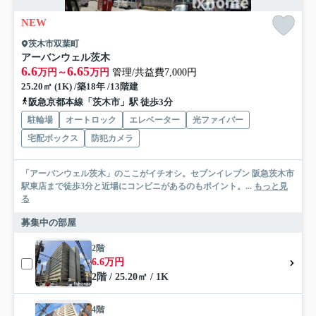
NEW
茨木市双葉町
アーバンウェル茨木
6.6
6.65
万円～
万円
管理/共益費7,000円
25.20㎡ (1K) /築18年 /13階建
阪急京都本線「茨木市」駅 徒歩3分
駐輪場
オートロック
エレベーター
光ファイバー
宅配ボックス
防犯カメラ
「アーバンウェル茨木」のここがイチオシ。セブンイレブン 阪急茨木市
駅東店まで徒歩3分と近場にコンビニがあるのもポイント。...
もっと見
る
募集中の部屋
2階
6.6万円
2階 / 25.20㎡ / 1K
4階