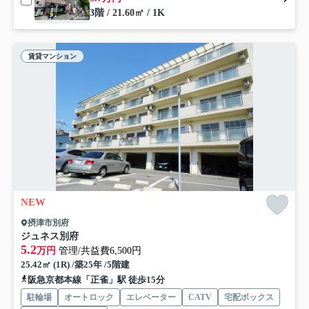
3階 / 21.60㎡ / 1K
賃貸マンション
NEW
摂津市別府
ジュネス別府
5.2
万円
管理/共益費6,500円
25.42㎡ (1R) /築25年 /5階建
阪急京都本線「正雀」駅 徒歩15分
駐輪場
オートロック
エレベーター
CATV
宅配ボックス