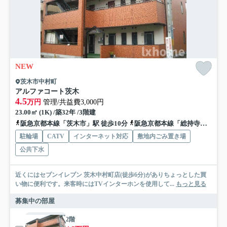
NEW
茨木市中村町
アルファコート茨木
4.5
万円
管理/共益費3,000円
23.00㎡ (1K) /築32年 /3階建
阪急京都本線「茨木市」駅 徒歩10分
阪急京都本線「総持寺」駅 徒歩14分
駐輪場
CATV
インターネット対応
敷地内ごみ置き場
公共下水
近くにはセブンイレブン 茨木中村町店(徒歩6分)がありちょっとした買
い物に便利です。来客時にはTVインターホンを使用して...
もっと見る
募集中の部屋
2階