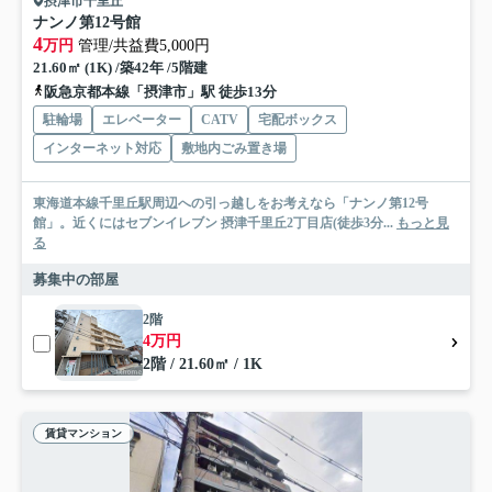
摂津市千里丘
ナンノ第12号館
4
万円
管理/共益費5,000円
21.60㎡ (1K) /築42年 /5階建
阪急京都本線「摂津市」駅 徒歩13分
駐輪場
エレベーター
CATV
宅配ボックス
インターネット対応
敷地内ごみ置き場
東海道本線千里丘駅周辺への引っ越しをお考えなら「ナンノ第12号
館」。近くにはセブンイレブン 摂津千里丘2丁目店(徒歩3分...
もっと見
る
募集中の部屋
2階
4万円
2階 / 21.60㎡ / 1K
賃貸マンション