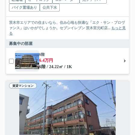
バイク置場あり
公共下水
茨木市エリアでの住まいなら、住み心地も快適な「エク・サン・プロヴ
ァンス」はいかがでしょうか。セブンイレブン 茨木宮元町店...
もっと見
る
募集中の部屋
6階
6.4万円
6階 / 24.22㎡ / 1K
賃貸マンション