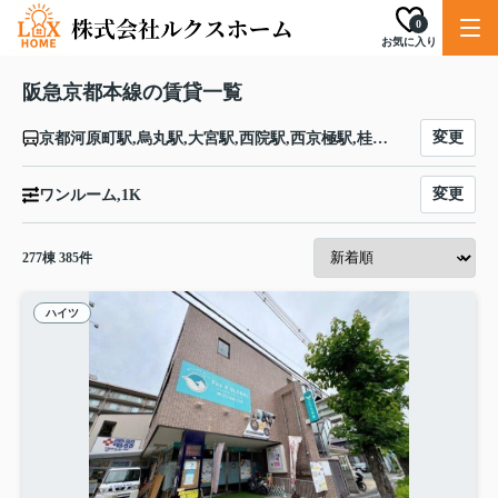
0
お気に入り
阪急京都本線の賃貸一覧
変更
京都河原町駅,烏丸駅,大宮駅,西院駅,西京極駅,桂駅,洛西口駅,東向日駅,西向日駅,長岡天神駅,西山天王山駅,大山崎駅,水無瀬駅,上牧駅,高槻市駅,富田駅,総持寺駅,茨木市駅,南茨木駅,摂津市駅,正雀駅,相川駅,上新庄駅,ＪＲ淡路駅,崇禅寺駅,西中島南方駅,十三駅,大阪駅
変更
ワンルーム,1K
277
棟
385
件
ハイツ