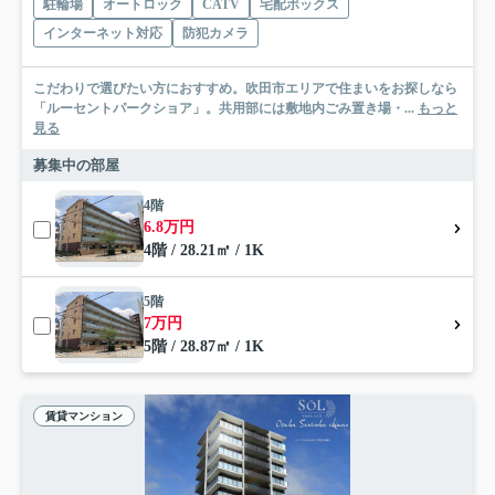
駐輪場
オートロック
CATV
宅配ボックス
インターネット対応
防犯カメラ
こだわりで選びたい方におすすめ。吹田市エリアで住まいをお探しなら
「ルーセントパークショア」。共用部には敷地内ごみ置き場・...
もっと
見る
募集中の部屋
4階
6.8万円
4階 / 28.21㎡ / 1K
5階
7万円
5階 / 28.87㎡ / 1K
賃貸マンション