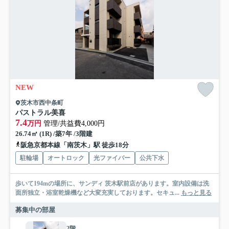
NEW
茨木市西中条町
パストラル美喜
7.4
万円
管理/共益費4,000円
26.74㎡ (1R) /築7年 /3階建
阪急京都本線「南茨木」駅 徒歩18分
駐輪場
オートロック
光ファイバー
公共下水
歩いて194mの場所に、サンディ 茨木駅前店があります。室内設備は洗
面所独立・浴室乾燥機など大変充実しております。セキュ...
もっと見る
募集中の部屋
2階