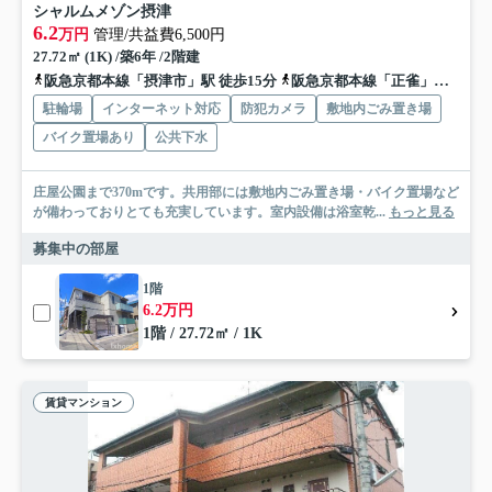
シャルムメゾン摂津
6.2
万円
管理/共益費6,500円
27.72㎡ (1K) /築6年 /2階建
阪急京都本線「摂津市」駅 徒歩15分
阪急京都本線「正雀」駅 徒歩18分
駐輪場
インターネット対応
防犯カメラ
敷地内ごみ置き場
バイク置場あり
公共下水
庄屋公園まで370mです。共用部には敷地内ごみ置き場・バイク置場など
が備わっておりとても充実しています。室内設備は浴室乾...
もっと見る
募集中の部屋
1階
6.2万円
1階 / 27.72㎡ / 1K
賃貸マンション