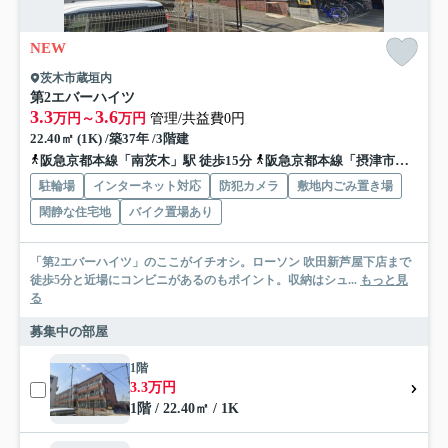
NEW
茨木市蔵垣内
第2エバーハイツ
3.3
3.6
万円～
万円
管理/共益費0円
22.40㎡ (1K) /築37年 /3階建
阪急京都本線「南茨木」駅 徒歩15分
阪急京都本線「摂津市」駅 徒歩19分
駐輪場
インターネット対応
防犯カメラ
敷地内ごみ置き場
閑静な住宅地
バイク置場あり
「第2エバーハイツ」のここがイチオシ。ローソン 吹田新芦屋下店まで
徒歩5分と近場にコンビニがあるのもポイント。収納はシュ...
もっと見
る
募集中の部屋
1階
3.3万円
1階 / 22.40㎡ / 1K