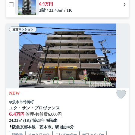
6.9万円
2階 / 22.43㎡ / 1K
賃貸マンション
NEW
茨木市竹橋町
エク・サン・プロヴァンス
6.4
万円
管理/共益費6,000円
24.22㎡ (1K) /築23年 /6階建
阪急京都本線「茨木市」駅 徒歩4分
駐輪場
オートロック
エレベーター
光ファイバー