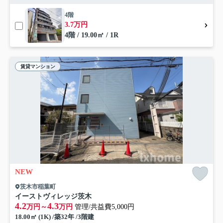
4階
3.7万円
4階 / 19.00㎡ / 1R
賃貸マンション
NEW
茨木市稲葉町
イーストヴィレッジ茨木
4.2
4.3
万円～
万円
管理/共益費5,000円
18.00㎡ (1K) /築32年 /3階建