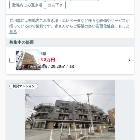
敷地内ごみ置き場
公共下水
共用部には敷地内ごみ置き場・エレベータなど様々な設備やサービスが
揃っているので便利です。皆さんからご要望の多い洗面化粧台...
もっと
見る
募集中の部屋
3階
5.8万円
3階 / 28.28㎡ / 1R
賃貸マンション