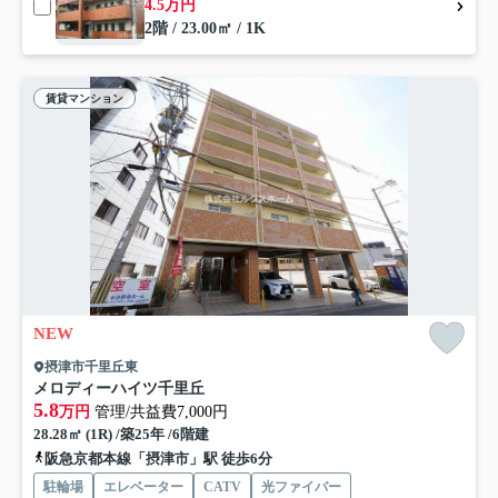
4.5万円
2階 / 23.00㎡ / 1K
賃貸マンション
NEW
摂津市千里丘東
メロディーハイツ千里丘
5.8
万円
管理/共益費7,000円
28.28㎡ (1R) /築25年 /6階建
阪急京都本線「摂津市」駅 徒歩6分
駐輪場
エレベーター
CATV
光ファイバー