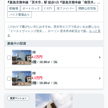
阪急京都本線「茨木市」駅 徒歩5分
阪急京都本線「南茨木」駅 徒歩24分
駐輪場
オートロック
CATV
光ファイバー
閑静な住宅地
バイク置場あり
こだわりで選びたい方におすすめ。茨木市エリアで住まいをお探しなら
「イーストヴィレッジ茨木」。ローソン 茨木舟木町店まで徒...
もっと見
る
募集中の部屋
1階
4.2万円
1階 / 18.00㎡ / 1K
2階
4.3万円
2階 / 18.00㎡ / 1K
賃貸マンション