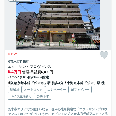
NEW
茨木市竹橋町
エク・サン・プロヴァンス
6.4
万円
管理/共益費6,000円
24.22㎡ (1K) /築23年 /6階建
阪急京都本線「茨木市」駅 徒歩4分
東海道本線「茨木」駅 徒歩20分
駐輪場
オートロック
エレベーター
光ファイバー
バイク置場あり
公共下水
茨木市エリアでの住まいなら、住み心地も快適な「エク・サン・プロヴ
ァンス」はいかがでしょうか。セブンイレブン 茨木宮元町店...
もっと見