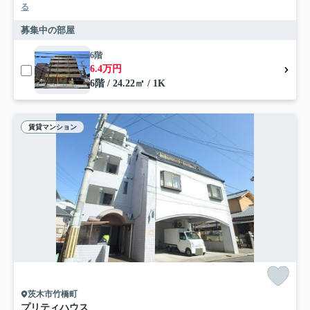
る
募集中の部屋
6階
6.4万円
6階 / 24.22㎡ / 1K
賃貸マンション
茨木市竹橋町
プリティハウス