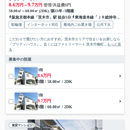
8.6
9.7
万円～
万円
管理/共益費0円
58.00㎡～60.00㎡ (2DK) /築35年 /3階建
阪急京都本線「茨木市」駅 徒歩5分
東海道本線「ＪＲ総持寺」駅 徒歩15分
駐輪場
インターネット対応
敷地内ごみ置き場
公共下水
こだわりで選びたい方におすすめ。茨木市エリアで住まいをお探しなら
「プリティハウス」。近くにはファミリーマート 茨木竹橋町...
もっと見
る
募集中の部屋
3階
8.6万円
3階 / 58.00㎡ / 2DK
3階
9.7万円
3階 / 60.00㎡ / 2DK
賃貸マンション