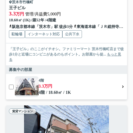
茨木市竹橋町
王子ビル
3.3
万円
管理/共益費5,000円
18.60㎡ (1K) /築52年 /4階建
阪急京都本線「茨木市」駅 徒歩3分
東海道本線「ＪＲ総持寺」駅 徒歩14分
駐輪場
インターネット対応
公共下水
「王子ビル」のここがイチオシ。ファミリーマート 茨木竹橋町店まで徒
歩1分と近場にコンビニがあるのもポイント。お部屋から徒...
もっと見
る
募集中の部屋
4階
3.3万円
4階 / 18.60㎡ / 1K
賃貸マンション