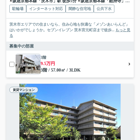
阪急京都本線「茨木市」駅 徒歩5分
阪急京都本線「総持寺」駅 徒歩14分
駐輪場
インターネット対応
閑静な住宅地
公共下水
茨木市エリアでの住まいなら、住み心地も快適な「メゾンあいらんど」
はいかがでしょうか。セブンイレブン 茨木宮元町店まで徒歩...
もっと見
る
募集中の部屋
3階
9.5万円
3階 / 57.00㎡ / 3LDK
賃貸マンション