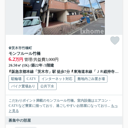
茨木市竹橋町
モンフルール竹橋
6.2
万円
管理/共益費3,000円
26.50㎡ (1K) /築22年 /3階建
阪急京都本線「茨木市」駅 徒歩7分
東海道本線「ＪＲ総持寺」駅 徒歩15分
駐輪場
CATV
インターネット対応
敷地内ごみ置き場
バイク置場あり
公共下水
こだわりポイント満載のモンフルール竹橋。室内設備はエアコン・
CATVなど豊富に揃っており、過ごしやすいお部屋になっており...
もっ
と見る
募集中の部屋