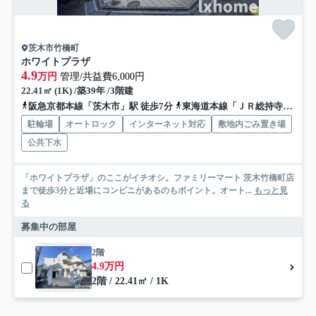
茨木市竹橋町
ホワイトプラザ
4.9
万円
管理/共益費6,000円
22.41㎡ (1K) /築39年 /3階建
阪急京都本線「茨木市」駅 徒歩7分
東海道本線「ＪＲ総持寺」駅 徒歩15分
駐輪場
オートロック
インターネット対応
敷地内ごみ置き場
公共下水
「ホワイトプラザ」のここがイチオシ。ファミリーマート 茨木竹橋町店
まで徒歩3分と近場にコンビニがあるのもポイント。オート...
もっと見
る
募集中の部屋
2階
4.9万円
2階 / 22.41㎡ / 1K