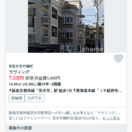
茨木市竹橋町
ラヴィング
7.5
万円
管理/共益費5,000円
54.00㎡ (3LDK) /築39年 /4階建
阪急京都本線「茨木市」駅 徒歩7分
東海道本線「ＪＲ総持寺」駅 徒歩13分
駐輪場
公共下水
阪急京都本線茨木市駅周辺への引っ越しをお考えなら「ラヴィング」。
近くにはファミリーマート 茨木竹橋町店(徒歩3分)があり...
もっと見る
募集中の部屋