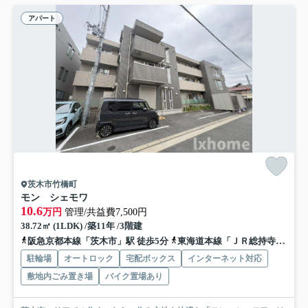
アパート
茨木市竹橋町
モン シェモワ
10.6
万円
管理/共益費7,500円
38.72㎡ (1LDK) /築11年 /3階建
阪急京都本線「茨木市」駅 徒歩5分
東海道本線「ＪＲ総持寺」駅 徒歩14分
駐輪場
オートロック
宅配ボックス
インターネット対応
敷地内ごみ置き場
バイク置場あり