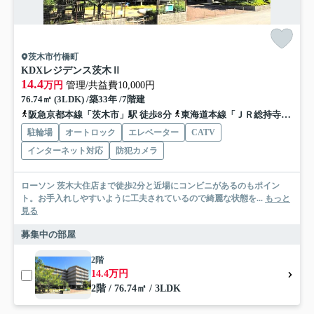
茨木市竹橋町
KDXレジデンス茨木Ⅱ
14.4
万円
管理/共益費10,000円
76.74㎡ (3LDK) /築33年 /7階建
阪急京都本線「茨木市」駅 徒歩8分
東海道本線「ＪＲ総持寺」駅 徒歩15分
駐輪場
オートロック
エレベーター
CATV
インターネット対応
防犯カメラ
ローソン 茨木大住店まで徒歩2分と近場にコンビニがあるのもポイン
ト。お手入れしやすいように工夫されているので綺麗な状態を...
もっと
見る
募集中の部屋
2階
14.4万円
2階 / 76.74㎡ / 3LDK