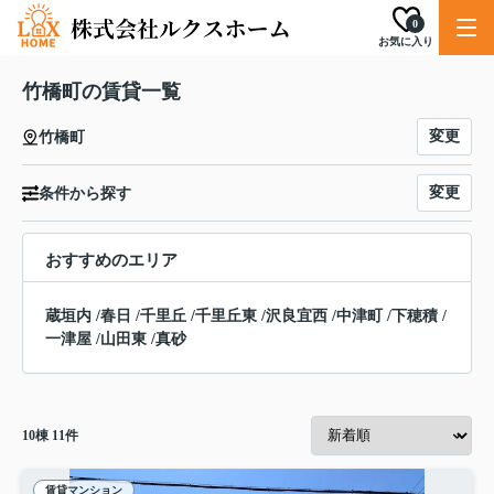
0
お気に入り
竹橋町の賃貸一覧
変更
竹橋町
変更
条件から探す
おすすめのエリア
蔵垣内
/
春日
/
千里丘
/
千里丘東
/
沢良宜西
/
中津町
/
下穂積
/
一津屋
/
山田東
/
真砂
10
棟
11
件
賃貸マンション