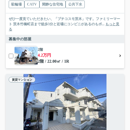
駐輪場
CATV
閑静な住宅地
公共下水
ぜひ一度見ていただきたい、「プチコスモ茨木」です。ファミリーマー
ト 茨木竹橋町店まで徒歩3分と近場にコンビニがあるのもポ...
もっと見
る
募集中の部屋
2階
4.2万円
2階 / 22.00㎡ / 1R
賃貸マンション