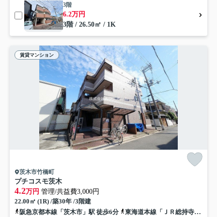
3階
6.2万円
3階 / 26.50㎡ / 1K
賃貸マンション
茨木市竹橋町
プチコスモ茨木
4.2
万円
管理/共益費3,000円
22.00㎡ (1R) /築30年 /3階建
阪急京都本線「茨木市」駅 徒歩6分
東海道本線「ＪＲ総持寺」駅 徒歩15分