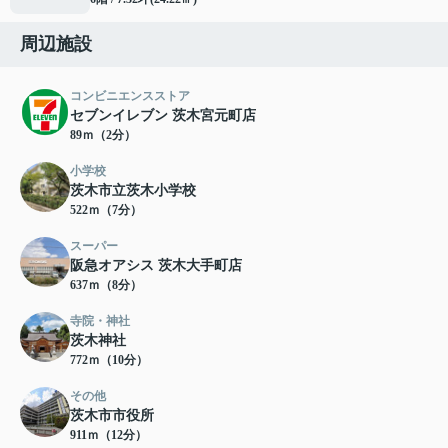
周辺施設
コンビニエンスストア
セブンイレブン 茨木宮元町店
89ｍ（2分）
小学校
茨木市立茨木小学校
522ｍ（7分）
スーパー
阪急オアシス 茨木大手町店
637ｍ（8分）
寺院・神社
茨木神社
772ｍ（10分）
その他
茨木市市役所
911ｍ（12分）