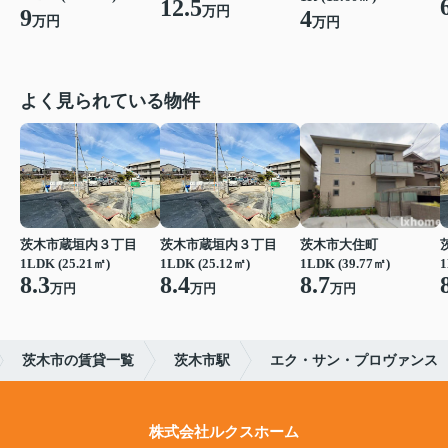
12.5
万円
9
4
万円
万円
よく見られている物件
茨木市蔵垣内３丁目
茨木市蔵垣内３丁目
茨木市大住町
1LDK (25.21㎡)
1LDK (25.12㎡)
1LDK (39.77㎡)
1
8.3
8.4
8.7
万円
万円
万円
茨木市の賃貸一覧
茨木市駅
エク・サン・プロヴァンス
株式会社ルクスホーム