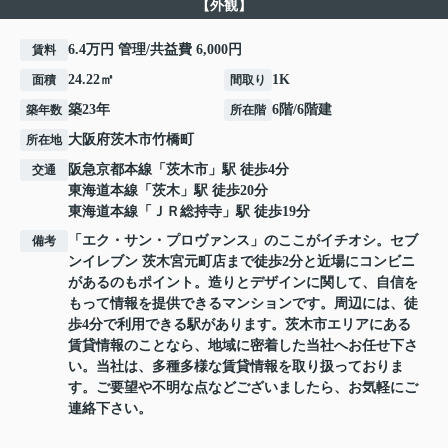
【外観】
6.4万円 管理/共益費 6,000円
賃料
24.22㎡
1K
面積
間取り
築23年
6階/6階建
築年数
所在階
大阪府
茨木市
竹橋町
所在地
阪急京都本線
「
茨木市
」駅 徒歩4分
交通
東海道本線
「
茨木
」駅 徒歩20分
東海道本線
「
ＪＲ総持寺
」駅 徒歩19分
「エク・サン・プロヴァンス」のここがイチオシ。セブ
備考
ンイレブン 茨木宮元町店まで徒歩2分と近場にコンビニ
があるのもポイント。造りとデザインに関して、自信を
もって情報を提供できるマンションです。周辺には、徒
歩4分で利用できる駅があります。茨木市エリアにある
賃貸情報のことなら、地域に密着した当社へお任せ下さ
い。当社は、多種多様な賃貸情報を取り扱っておりま
す。ご要望や不明な点などございましたら、お気軽にご
連絡下さい。