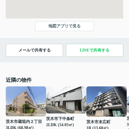
地図アプリで見る
メールで共有する
LINEで共有する
近隣の物件
茨木市下中条町
茨木市蔵垣内２丁目
茨木市末広町
3
2LDK (54.03㎡)
3LDK (68.98㎡)
1R (13.60㎡)