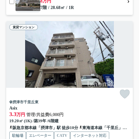
8万円
7階 / 28.68㎡ / 1R
賃貸マンション
摂津市千里丘東
Asix
3.3
万円
管理/共益費6,000円
19.20㎡ (1K) /築39年 /6階建
阪急京都本線「摂津市」駅 徒歩10分
東海道本線「千里丘」駅 徒歩11分
駐輪場
エレベーター
CATV
インターネット対応