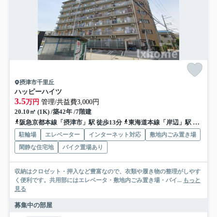
摂津市千里丘
ハッピーハイツ
3.5
万円
管理/共益費3,000円
20.10㎡ (1K) /築42年 /7階建
阪急京都本線「摂津市」駅 徒歩13分
東海道本線「岸辺」駅 徒歩14分
駐輪場
エレベーター
インターネット対応
敷地内ごみ置き場
閑静な住宅地
バイク置場あり
収納はクロゼット・押入など豊富なので、衣類や履き物の整理がしやす
く便利です。共用部にはエレベータ・敷地内ごみ置き場・バイ...
もっと
見る
募集中の部屋