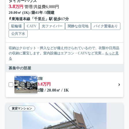
タイガーハウス
3.8
万円
管理/共益費6,000円
20.00㎡ (1K) /築41年 /3階建
東海道本線「千里丘」駅 徒歩17分
駐輪場
CATV
光ファイバー
閑静な住宅地
バイク置場あり
公共下水
収納はクロゼット・押入などが備え付けられているので、衣類や日用品
の収納に重宝します。室内設備はエアコン・CATVなど充実...
もっと見
る
募集中の部屋
2階
3.8万円
2階 / 20.00㎡ / 1K
賃貸マンション