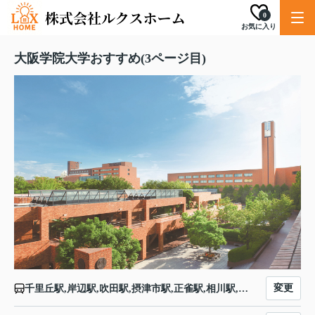
0
お気に入り
大阪学院大学おすすめ(3ページ目)
変更
千里丘駅,岸辺駅,吹田駅,摂津市駅,正雀駅,相川駅,上新庄駅