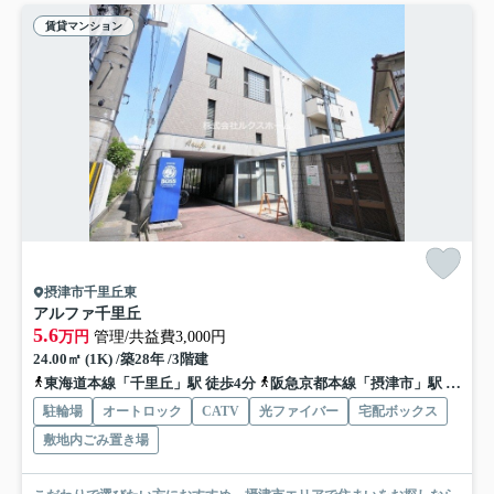
賃貸マンション
摂津市千里丘東
アルファ千里丘
5.6
万円
管理/共益費3,000円
24.00㎡ (1K) /築28年 /3階建
東海道本線「千里丘」駅 徒歩4分
阪急京都本線「摂津市」駅 徒歩7分
駐輪場
オートロック
CATV
光ファイバー
宅配ボックス
敷地内ごみ置き場