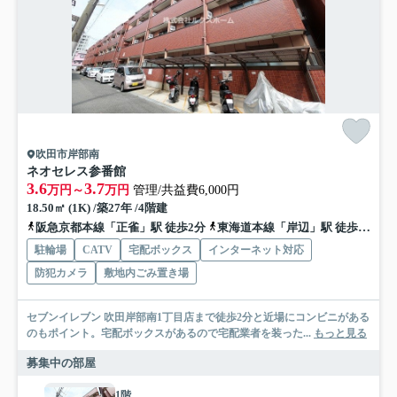
吹田市岸部南
ネオセレス参番館
3.6
3.7
万円～
万円
管理/共益費6,000円
18.50㎡ (1K) /築27年 /4階建
阪急京都本線「正雀」駅 徒歩2分
東海道本線「岸辺」駅 徒歩7分
駐輪場
CATV
宅配ボックス
インターネット対応
防犯カメラ
敷地内ごみ置き場
セブンイレブン 吹田岸部南1丁目店まで徒歩2分と近場にコンビニがある
のもポイント。宅配ボックスがあるので宅配業者を装った...
もっと見る
募集中の部屋
1階