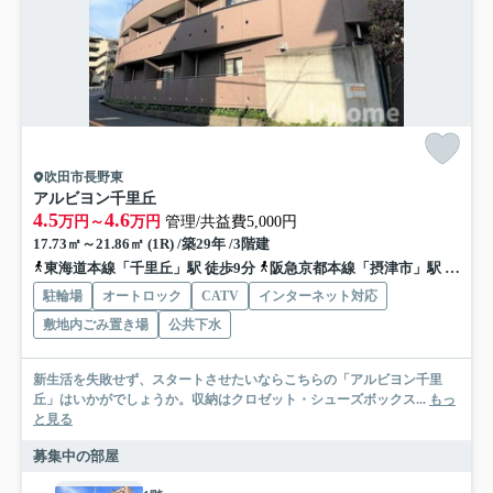
吹田市長野東
アルビヨン千里丘
4.5
4.6
万円～
万円
管理/共益費5,000円
17.73㎡～21.86㎡ (1R) /築29年 /3階建
東海道本線「千里丘」駅 徒歩9分
阪急京都本線「摂津市」駅 徒歩16分
駐輪場
オートロック
CATV
インターネット対応
敷地内ごみ置き場
公共下水
新生活を失敗せず、スタートさせたいならこちらの「アルビヨン千里
丘」はいかがでしょうか。収納はクロゼット・シューズボックス...
もっ
と見る
募集中の部屋