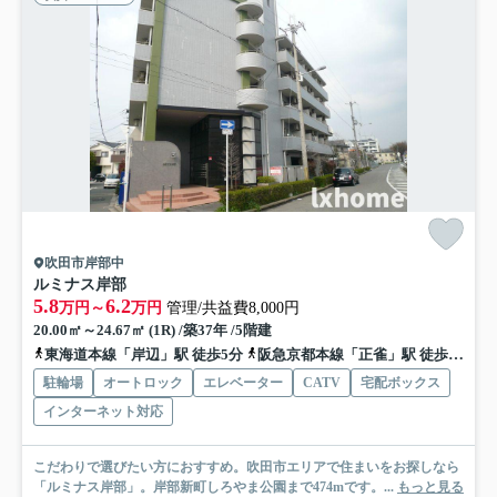
吹田市岸部中
ルミナス岸部
5.8
6.2
万円～
万円
管理/共益費8,000円
20.00㎡～24.67㎡ (1R) /築37年 /5階建
東海道本線「岸辺」駅 徒歩5分
阪急京都本線「正雀」駅 徒歩14分
駐輪場
オートロック
エレベーター
CATV
宅配ボックス
インターネット対応
こだわりで選びたい方におすすめ。吹田市エリアで住まいをお探しなら
「ルミナス岸部」。岸部新町しろやま公園まで474mです。...
もっと見る