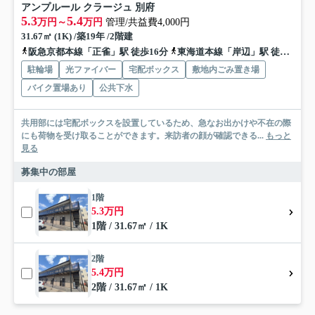
アンプルール クラージュ 別府
5.3
5.4
万円～
万円
管理/共益費4,000円
31.67㎡ (1K) /築19年 /2階建
阪急京都本線「正雀」駅 徒歩16分
東海道本線「岸辺」駅 徒歩25分
駐輪場
光ファイバー
宅配ボックス
敷地内ごみ置き場
バイク置場あり
公共下水
共用部には宅配ボックスを設置しているため、急なお出かけや不在の際
にも荷物を受け取ることができます。来訪者の顔が確認できる...
もっと
見る
募集中の部屋
1階
5.3万円
1階 / 31.67㎡ / 1K
2階
5.4万円
2階 / 31.67㎡ / 1K