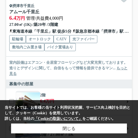
摂津市千里丘
アムール千里丘
6.4
万円
管理/共益費4,000円
27.00㎡ (1K) /築20年 /3階建
東海道本線「千里丘」駅 徒歩5分
阪急京都本線「摂津市」駅 徒歩10分
駐輪場
オートロック
CATV
光ファイバー
敷地内ごみ置き場
バイク置場あり
室内設備はエアコン・全居室フローリングなど大変充実しております。
造りとデザインに関して、自信をもって情報を提供できるマン...
もっと
見る
募集中の部屋
2階
6.4万円
2階 / 27.00㎡ / 1K
当サイトでは、お客様の当サイト利用状況把握、サービス向上検討を目的と
して、クッキー（Cookie）を使用しています。
詳しくは、当社の
「Cookieの取扱いについて」
をご確認ください。
2階
6.4万円
閉じる
2階 / 27.00㎡ / 1K