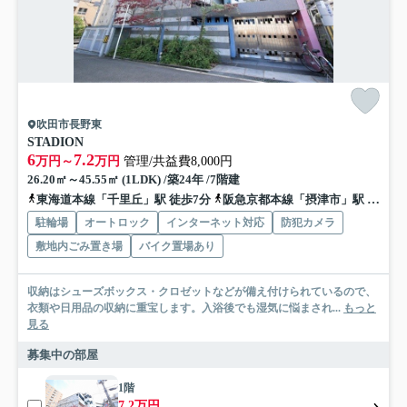
吹田市長野東
STADION
6
7.2
万円～
万円
管理/共益費8,000円
26.20㎡～45.55㎡ (1LDK) /築24年 /7階建
東海道本線「千里丘」駅 徒歩7分
阪急京都本線「摂津市」駅 徒歩10分
駐輪場
オートロック
インターネット対応
防犯カメラ
敷地内ごみ置き場
バイク置場あり
収納はシューズボックス・クロゼットなどが備え付けられているので、
衣類や日用品の収納に重宝します。入浴後でも湿気に悩まされ...
もっと
見る
募集中の部屋
1階
7.2万円