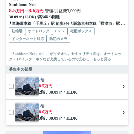
Sunbloom Neo
8.5
8.6
万円～
万円
管理/共益費3,000円
38.09㎡ (1LDK) /築5年 /3階建
東海道本線「千里丘」駅 徒歩8分
阪急京都本線「摂津市」駅 徒歩12分
駐輪場
オートロック
CATV
宅配ボックス
インターネット対応
防犯カメラ
「Sunbloom Neo」のここがイチオシ。セキュリティ面は、オートロッ
ク・TVインターホンなど充実しているので安心し...
もっと見る
募集中の部屋
2階
8.5万円
2階 / 38.09㎡ / 1LDK
3階
8.6万円
3階 / 38.09㎡ / 1LDK