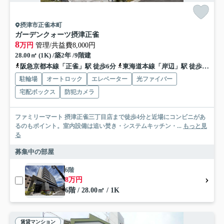
摂津市正雀本町
ガーデンクォーツ摂津正雀
8
万円
管理/共益費8,000円
28.00㎡ (1K) /築2年 /9階建
阪急京都本線「正雀」駅 徒歩6分
東海道本線「岸辺」駅 徒歩13分
駐輪場
オートロック
エレベーター
光ファイバー
宅配ボックス
防犯カメラ
ファミリーマート 摂津正雀三丁目店まで徒歩4分と近場にコンビニがあ
るのもポイント。室内設備は追い焚き・システムキッチン・...
もっと見
る
募集中の部屋
6階
8万円
6階 / 28.00㎡ / 1K
賃貸マンション