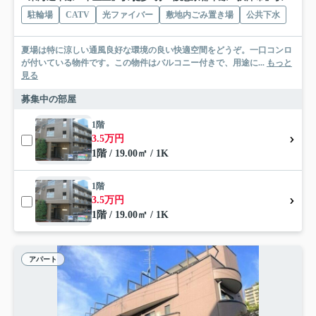
駐輪場
CATV
光ファイバー
敷地内ごみ置き場
公共下水
夏場は特に涼しい通風良好な環境の良い快適空間をどうぞ。一口コンロ
が付いている物件です。この物件はバルコニー付きで、用途に...
もっと
見る
募集中の部屋
1階
3.5万円
1階 / 19.00㎡ / 1K
1階
3.5万円
1階 / 19.00㎡ / 1K
アパート