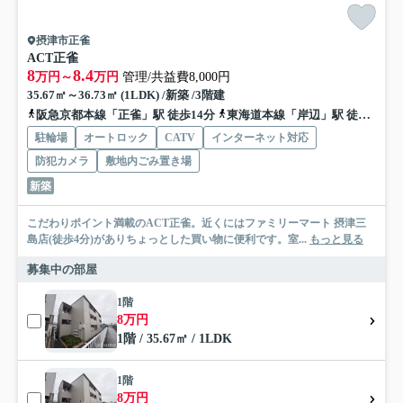
摂津市正雀
ACT正雀
8
8.4
万円～
万円
管理/共益費8,000円
35.67㎡～36.73㎡ (1LDK) /新築 /3階建
阪急京都本線「正雀」駅 徒歩14分
東海道本線「岸辺」駅 徒歩20分
駐輪場
オートロック
CATV
インターネット対応
防犯カメラ
敷地内ごみ置き場
新築
こだわりポイント満載のACT正雀。近くにはファミリーマート 摂津三
島店(徒歩4分)がありちょっとした買い物に便利です。室...
もっと見る
募集中の部屋
1階
8万円
1階 / 35.67㎡ / 1LDK
1階
8万円