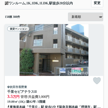
変更
ワンルーム,1K,1DK,1LDK,駅徒歩20分以内
158
棟
308
件
賃貸マンション
吹田市長野東
千里セピアテラスII
3.5
万円
管理/共益費3,000円
19.00㎡ (1K) /築42年 /3階建
東海道本線「千里丘」駅 徒歩5分
阪急京都本線「摂津市」駅 徒歩13分