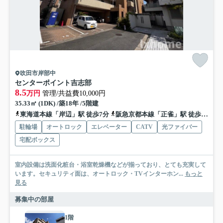
吹田市岸部中
センターポイント吉志部
8.5
万円
管理/共益費10,000円
35.33㎡ (1DK) /築18年 /5階建
東海道本線「岸辺」駅 徒歩7分
阪急京都本線「正雀」駅 徒歩14分
駐輪場
オートロック
エレベーター
CATV
光ファイバー
宅配ボックス
室内設備は洗面化粧台・浴室乾燥機などが揃っており、とても充実して
います。セキュリティ面は、オートロック・TVインターホン...
もっと
見る
募集中の部屋
1階