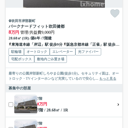
吹田市岸部新町
パークナードフィット吹田健都
8
万円
管理/共益費9,000円
28.68㎡ (1R) /築6年 /7階建
東海道本線「岸辺」駅 徒歩9分
阪急京都本線「正雀」駅 徒歩18分
駐輪場
オートロック
エレベーター
光ファイバー
宅配ボックス
敷地内ごみ置き場
最寄りの公園岸部新町しろやま公園(徒歩1分)。セキュリティ面は、オー
トロック・TVインターホンなど充実しているので安心し...
もっと見る
募集中の部屋
7階
8万円
7階 / 28.68㎡ / 1R
7階