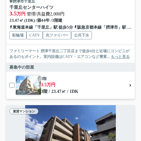
摂津市千里丘
千里丘センターハイツ
3.5
万円
管理/共益費2,000円
23.47㎡ (1DK) /築44年 /3階建
東海道本線「千里丘」駅 徒歩5分
阪急京都本線「摂津市」駅 徒歩9分
駐輪場
CATV
光ファイバー
公共下水
ファミリーマート 摂津千里丘二丁目店まで徒歩4分と近場にコンビニが
あるのもポイント。室内設備はCATV・エアコンなど豊富...
もっと見る
募集中の部屋
3階
3.5万円
3階 / 23.47㎡ / 1DK
賃貸マンション