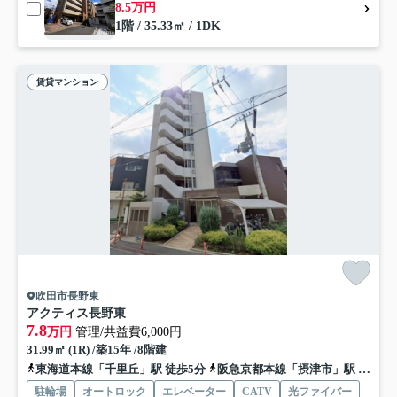
8.5万円
1階 / 35.33㎡ / 1DK
賃貸マンション
吹田市長野東
アクティス長野東
7.8
万円
管理/共益費6,000円
31.99㎡ (1R) /築15年 /8階建
東海道本線「千里丘」駅 徒歩5分
阪急京都本線「摂津市」駅 徒歩15分
駐輪場
オートロック
エレベーター
CATV
光ファイバー