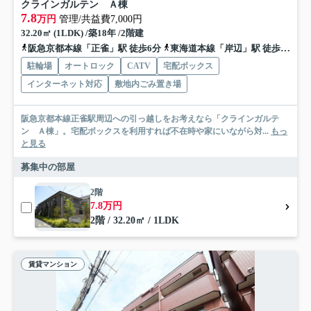
クラインガルテン Ａ棟
7.8
万円
管理/共益費7,000円
32.20㎡ (1LDK) /築18年 /2階建
阪急京都本線「正雀」駅 徒歩6分
東海道本線「岸辺」駅 徒歩12分
駐輪場
オートロック
CATV
宅配ボックス
インターネット対応
敷地内ごみ置き場
阪急京都本線正雀駅周辺への引っ越しをお考えなら「クラインガルテ
ン Ａ棟」。宅配ボックスを利用すれば不在時や家にいながら対...
もっ
と見る
募集中の部屋
2階
7.8万円
2階 / 32.20㎡ / 1LDK
賃貸マンション