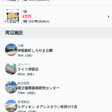
7階
8万円
7階 / 8.67坪(28.68㎡)
周辺施設
公園
岸部新町しろやま公園
78ｍ（1分）
スーパー
ライフ岸部店
592ｍ（8分）
総合病院
国立循環器病研究センター
759ｍ（10分）
家電製品
エディオン オアシスタウン吹田SST店
1162ｍ（15分）