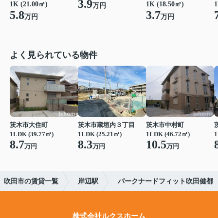
3.9
1K (21.00㎡)
1K (18.50㎡)
1
万円
5.8
3.7
万円
万円
よく見られている物件
茨木市大住町
茨木市蔵垣内３丁目
茨木市中村町
1LDK (39.77㎡)
1LDK (25.21㎡)
1LDK (46.72㎡)
1
8.7
8.3
10.5
万円
万円
万円
吹田市の賃貸一覧
岸辺駅
パークナードフィット吹田健都
株式会社ルクスホーム