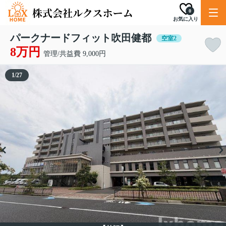
0
お気に入り
パークナードフィット吹田健都
空室2
8万円
管理/共益費 9,000円
1
/
27