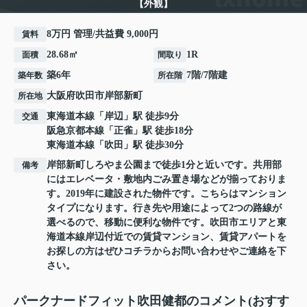
【外観】
8万円 管理/共益費 9,000円
賃料
28.68㎡
1R
面積
間取り
築6年
7階/7階建
築年数
所在階
大阪府
吹田市
岸部新町
所在地
東海道本線
「
岸辺
」駅 徒歩9分
交通
阪急京都本線
「
正雀
」駅 徒歩18分
東海道本線
「
吹田
」駅 徒歩30分
岸部新町しろやま公園まで徒歩1分と近いです。共用部
備考
にはエレベータ・敷地内ごみ置き場などが揃っておりま
す。2019年に建設された物件です。こちらはマンション
タイプになります。行き先や用途によって2つの路線が
選べるので、移動に便利な物件です。吹田市エリアと東
海道本線岸辺付近での賃貸マンション、賃貸アパートを
お探しの方はぜひコチラからお問い合わせやご連絡を下
さい。
パークナードフィット吹田健都のコメント(おすす