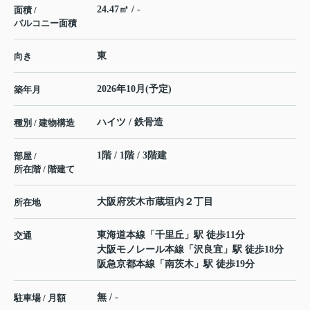
24.47㎡ / -
面積 /
バルコニー面積
東
向き
2026年10月(予定)
築年月
ハイツ / 鉄骨造
種別 / 建物構造
1階 / 1階 / 3階建
部屋 /
所在階 / 階建て
大阪府
茨木市
蔵垣内
２丁目
所在地
東海道本線
「
千里丘
」駅 徒歩11分
交通
大阪モノレール本線
「
沢良宜
」駅 徒歩18分
阪急京都本線
「
南茨木
」駅 徒歩19分
無 / -
駐車場 / 月額