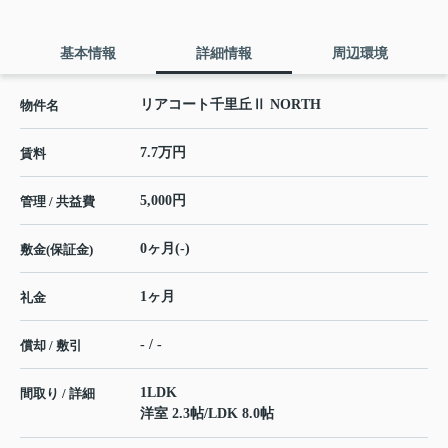
基本情報
詳細情報
周辺環境
リアコート千里丘Ⅱ NORTH
物件名
7.7万円
賃料
5,000円
管理 / 共益費
0ヶ月(-)
敷金(保証金)
1ヶ月
礼金
- / -
償却 / 敷引
1LDK
間取り / 詳細
洋室 2.3帖
/
LDK 8.0帖