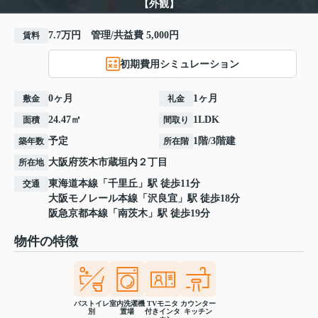
【外観】
7.7万円 管理/共益費 5,000円
賃料
初期費用シミュレーション
0ヶ月
1ヶ月
敷金
礼金
24.47㎡
1LDK
面積
間取り
予定
1階/3階建
築年数
所在階
大阪府
茨木市
蔵垣内
２丁目
所在地
東海道本線
「
千里丘
」駅 徒歩11分
交通
大阪モノレール本線
「
沢良宜
」駅 徒歩18分
阪急京都本線
「
南茨木
」駅 徒歩19分
物件の特徴
バストイレ
室内洗濯機
TVモニタ
カウンター
別
置場
付きインタ
キッチン