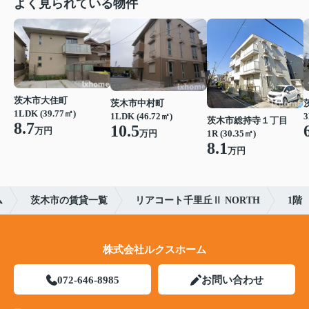
よく見られている物件
茨木市大住町
茨木市中村町
1LDK (39.77㎡)
1LDK (46.72㎡)
3
茨木市総持寺１丁目
8.7
10.5
万円
1R (30.35㎡)
万円
8.1
万円
ム
茨木市の賃貸一覧
リアコート千里丘Ⅱ NORTH
1階
株式会社ルクスホーム
072-646-8985
お問い合わせ