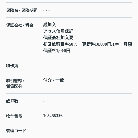
- / -
保険名 / 保険期間
必加入
保証会社 / 料金
アセス信用保証
保証会社加入要
初回総額賃料50% 更新料10,000円/1年 月額
保証料1,000円
-
特優賃
仲介 / 一般
取引態様 /
賃貸区分
-
総戸数
105255386
物件番号
-
管理コード