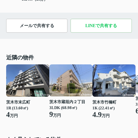
メールで共有する
LINEで共有する
近隣の物件
茨木市蔵垣内２丁目
茨木市末広町
茨木市竹橋町
3
3LDK (68.98㎡)
1R (13.60㎡)
1K (22.41㎡)
9
4
4.9
万円
万円
万円