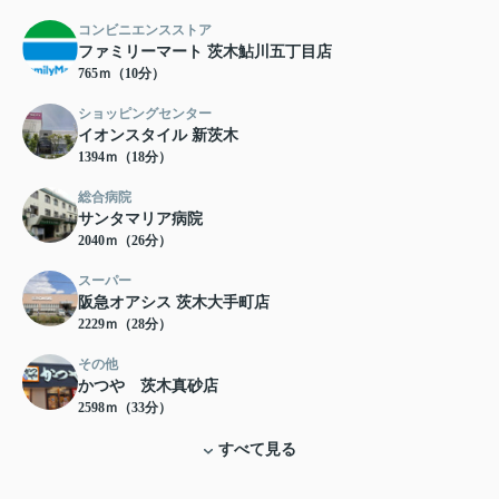
コンビニエンスストア
ファミリーマート 茨木鮎川五丁目店
765ｍ（10分）
ショッピングセンター
イオンスタイル 新茨木
1394ｍ（18分）
総合病院
サンタマリア病院
2040ｍ（26分）
スーパー
阪急オアシス 茨木大手町店
2229ｍ（28分）
その他
かつや 茨木真砂店
2598ｍ（33分）
すべて見る