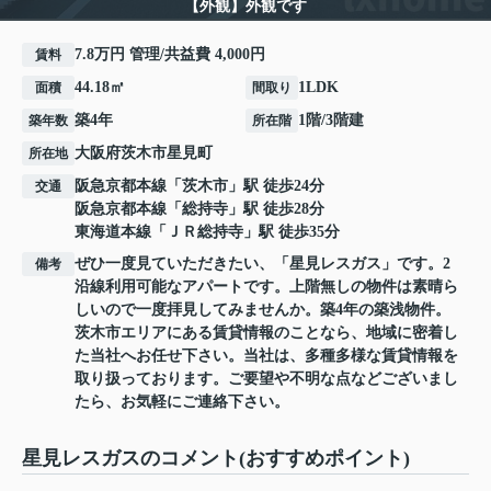
【外観】外観です
7.8万円 管理/共益費 4,000円
賃料
44.18㎡
1LDK
面積
間取り
築4年
1階/3階建
築年数
所在階
大阪府
茨木市
星見町
所在地
阪急京都本線
「
茨木市
」駅 徒歩24分
交通
阪急京都本線
「
総持寺
」駅 徒歩28分
東海道本線
「
ＪＲ総持寺
」駅 徒歩35分
ぜひ一度見ていただきたい、「星見レスガス」です。2
備考
沿線利用可能なアパートです。上階無しの物件は素晴ら
しいので一度拝見してみませんか。築4年の築浅物件。
茨木市エリアにある賃貸情報のことなら、地域に密着し
た当社へお任せ下さい。当社は、多種多様な賃貸情報を
取り扱っております。ご要望や不明な点などございまし
たら、お気軽にご連絡下さい。
星見レスガスのコメント(おすすめポイント)