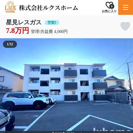
0
お気に入り
星見レスガス
空室1
7.8万円
管理/共益費 4,000円
1
/
32