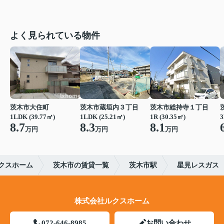
よく見られている物件
茨木市大住町
茨木市蔵垣内３丁目
茨木市総持寺１丁目
1LDK (39.77㎡)
1LDK (25.21㎡)
1R (30.35㎡)
3
8.7
8.3
8.1
万円
万円
万円
クスホーム
茨木市の賃貸一覧
茨木市駅
星見レスガス
株式会社ルクスホーム
072-646-8985
お問い合わせ