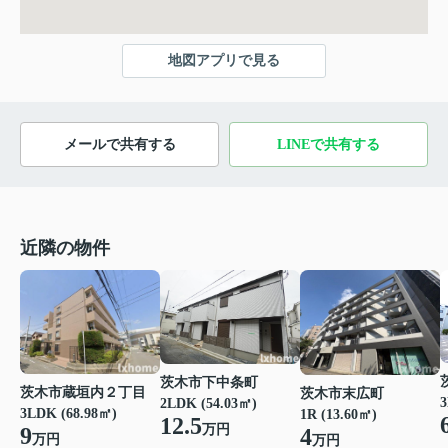
地図アプリで見る
メールで共有する
LINEで共有する
近隣の物件
茨木市下中条町
茨木市蔵垣内２丁目
茨木市末広町
3
2LDK (54.03㎡)
3LDK (68.98㎡)
1R (13.60㎡)
12.5
万円
9
4
万円
万円