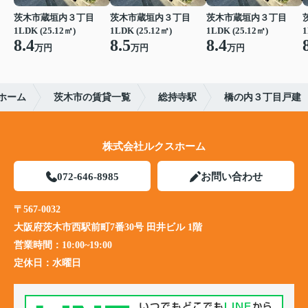
茨木市蔵垣内３丁目
茨木市蔵垣内３丁目
茨木市蔵垣内３丁目
1LDK (25.12㎡)
1LDK (25.12㎡)
1LDK (25.12㎡)
1
8.4
8.5
8.4
万円
万円
万円
ホーム
茨木市の賃貸一覧
総持寺駅
橋の内３丁目戸建
株式会社ルクスホーム
072-646-8985
お問い合わせ
〒567-0032
大阪府茨木市西駅前町7番30号 田井ビル 1階
営業時間：
10:00~19:00
定休日：
水曜日