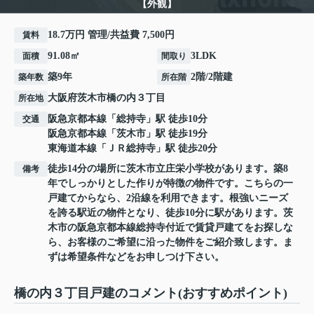
【外観】
18.7万円 管理/共益費 7,500円
賃料
91.08㎡
3LDK
面積
間取り
築9年
2階/2階建
築年数
所在階
大阪府
茨木市
橋の内
３丁目
所在地
阪急京都本線
「
総持寺
」駅 徒歩10分
交通
阪急京都本線
「
茨木市
」駅 徒歩19分
東海道本線
「
ＪＲ総持寺
」駅 徒歩20分
徒歩14分の場所に茨木市立庄栄小学校があります。築8
備考
年でしっかりとした作りが特徴の物件です。こちらの一
戸建てからなら、2沿線を利用できます。根強いニーズ
を誇る駅近の物件となり、徒歩10分に駅があります。茨
木市の阪急京都本線総持寺付近で賃貸戸建てをお探しな
ら、お客様のご希望に沿った物件をご紹介致します。ま
ずは希望条件などをお申しつけ下さい。
橋の内３丁目戸建のコメント(おすすめポイント)