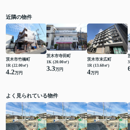
近隣の物件
茨木市寺田町
茨木市竹橋町
茨木市末広町
1K (20.00㎡)
3
1R (22.00㎡)
1R (13.60㎡)
3.3
万円
4.2
4
万円
万円
よく見られている物件