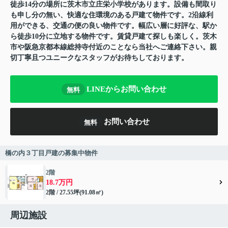
徒歩14分の場所に茨木市立庄栄小学校があります。設備も間取り
も申し分の無い、快適な住環境のある戸建て物件です。2沿線利
用ができる、交通の便の良い物件です。幅広い層に好評な、駅か
ら徒歩10分に立地する物件です。賃貸戸建て探しも楽しく。茨木
市や阪急京都本線総持寺付近のことなら当社へご連絡下さい。親
切丁寧且つユニークなスタッフがお待ちしております。
LINEからお問い合わせ
無料
お問い合わせ
無料
橋の内３丁目戸建の募集中物件
2階
18.7万円
2階 / 27.55坪(91.08㎡)
周辺施設