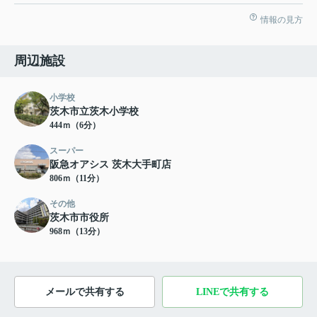
情報の見方
周辺施設
小学校
茨木市立茨木小学校
444ｍ（6分）
スーパー
阪急オアシス 茨木大手町店
806ｍ（11分）
その他
茨木市市役所
968ｍ（13分）
メールで共有する
LINEで共有する