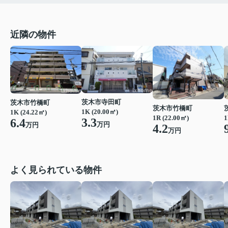
近隣の物件
茨木市寺田町
茨木市竹橋町
茨木市竹橋町
1K (20.00㎡)
1K (24.22㎡)
1R (22.00㎡)
1
3.3
6.4
万円
万円
4.2
万円
よく見られている物件