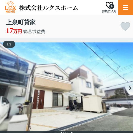
0
お気に入り
上泉町貸家
17
万円
管理/共益費 -
1
/
2