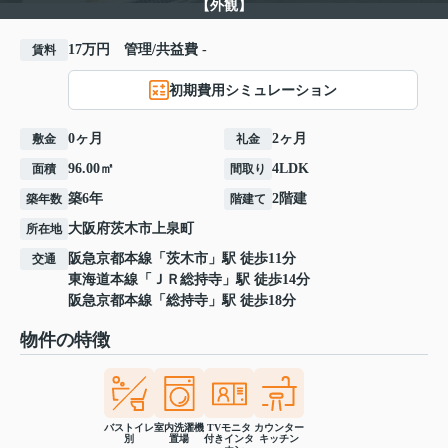
【外観】
17万円 管理/共益費 -
賃料
初期費用シミュレーション
0ヶ月
2ヶ月
敷金
礼金
96.00㎡
4LDK
面積
間取り
築6年
2階建
築年数
階建て
大阪府
茨木市
上泉町
所在地
阪急京都本線
「
茨木市
」駅 徒歩11分
交通
東海道本線
「
ＪＲ総持寺
」駅 徒歩14分
阪急京都本線
「
総持寺
」駅 徒歩18分
物件の特徴
バストイレ
室内洗濯機
TVモニタ
カウンター
別
置場
付きインタ
キッチン