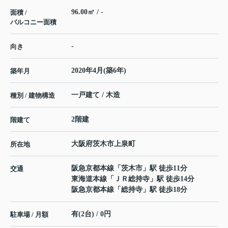
96.00㎡ / -
面積 /
バルコニー面積
-
向き
2020年4月(築6年)
築年月
一戸建て / 木造
種別 / 建物構造
2階建
階建て
大阪府
茨木市
上泉町
所在地
阪急京都本線
「
茨木市
」駅 徒歩11分
交通
東海道本線
「
ＪＲ総持寺
」駅 徒歩14分
阪急京都本線
「
総持寺
」駅 徒歩18分
有(2台) / 0円
駐車場 / 月額