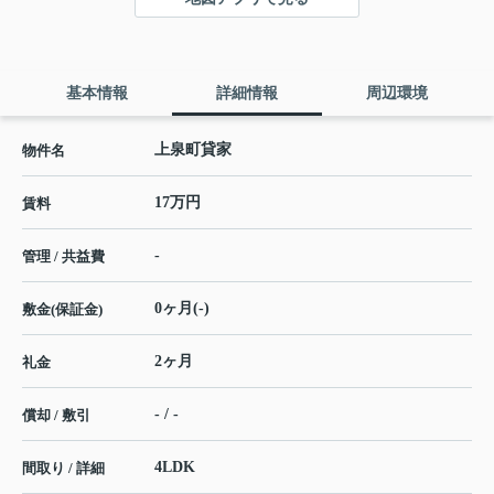
基本情報
詳細情報
周辺環境
上泉町貸家
物件名
17万円
賃料
-
管理 / 共益費
0ヶ月(-)
敷金(保証金)
2ヶ月
礼金
- / -
償却 / 敷引
4LDK
間取り / 詳細