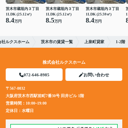
茨木市蔵垣内３丁目
茨木市蔵垣内３丁目
茨木市蔵垣内３丁目
1LDK (25.12㎡)
1LDK (25.12㎡)
1LDK (25.59㎡)
1
8.4
8.5
8.4
万円
万円
万円
会社ルクスホーム
茨木市の賃貸一覧
上泉町貸家
1-2階
株式会社ルクスホーム
072-646-8985
お問い合わせ
〒567-0032
大阪府茨木市西駅前町7番30号 田井ビル 1階
営業時間：
10:00~19:00
定休日：
水曜日