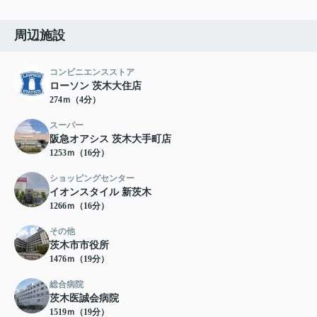
周辺施設
コンビニエンスストア
ローソン 茨木大住店
274ｍ（4分）
スーパー
阪急オアシス 茨木大手町店
1253ｍ（16分）
ショッピングセンター
イオンスタイル 新茨木
1266ｍ（16分）
その他
茨木市市役所
1476ｍ（19分）
総合病院
茨木医誠会病院
1519ｍ（19分）