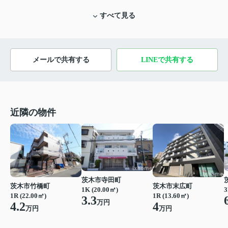
すべて見る
メールで共有する
LINEで共有する
近隣の物件
茨木市寺田町
茨木市竹橋町
茨木市末広町
1K (20.00㎡)
3
1R (22.00㎡)
1R (13.60㎡)
3.3
万円
4.2
4
万円
万円