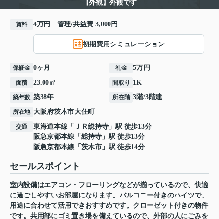
【外観】外観です
4万円 管理/共益費 3,000円
賃料
初期費用シミュレーション
0ヶ月
5万円
保証金
礼金
23.00㎡
1K
面積
間取り
築38年
3階/3階建
築年数
所在階
大阪府
茨木市
大住町
所在地
東海道本線
「
ＪＲ総持寺
」駅 徒歩13分
交通
阪急京都本線
「
総持寺
」駅 徒歩13分
阪急京都本線
「
茨木市
」駅 徒歩14分
セールスポイント
室内設備はエアコン・フローリングなどが揃っているので、快適
に過ごしやすいお部屋になります。バルコニー付きのハイツで、
用途に合わせて活用できおすすめです。クローゼット付きの物件
です。共用部にゴミ置き場を備えているので、外部の人にごみを