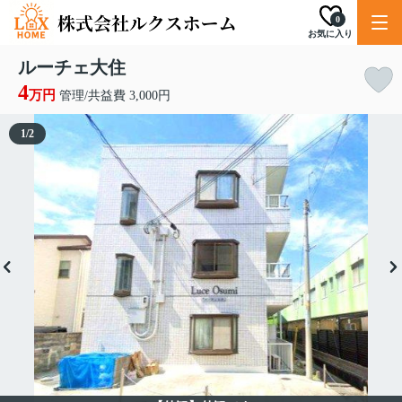
0
お気に入り
ルーチェ大住
4
万円
管理/共益費 3,000円
1
/
2