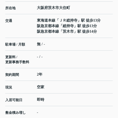
大阪府
茨木市
大住町
所在地
東海道本線
「
ＪＲ総持寺
」駅 徒歩13分
交通
阪急京都本線
「
総持寺
」駅 徒歩13分
阪急京都本線
「
茨木市
」駅 徒歩14分
無 / -
駐車場 / 月額
- / -
更新料 /
更新事務手数料
2年
契約期間
空家
現況
即時
入居可能日
-
敷金積み増し