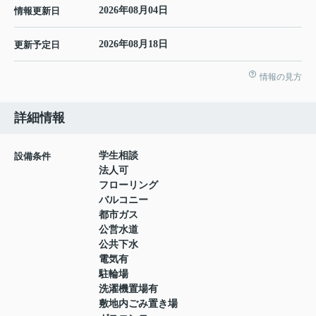
2026年08月04日
情報更新日
2026年08月18日
更新予定日
情報の見方
詳細情報
学生相談
設備条件
法人可
フローリング
バルコニー
都市ガス
公営水道
公共下水
電気有
駐輪場
洗濯機置場有
敷地内ごみ置き場