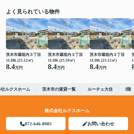
よく見られている物件
茨木市蔵垣内３丁目
茨木市蔵垣内３丁目
茨木市蔵垣内３丁目
1LDK (25.12㎡)
1LDK (25.59㎡)
1LDK (25.12㎡)
1
8.4
8.4
8.4
万円
万円
万円
会社ルクスホーム
茨木市の賃貸一覧
ルーチェ大住
3階
株式会社ルクスホーム
072-646-8985
お問い合わせ