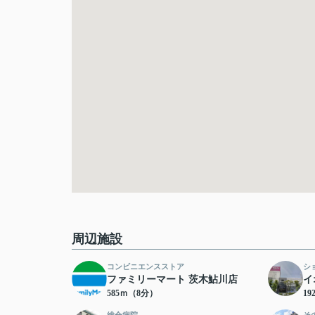
周辺施設
コンビニエンスストア
シ
ファミリーマート 茨木鮎川店
イ
585ｍ（8分）
19