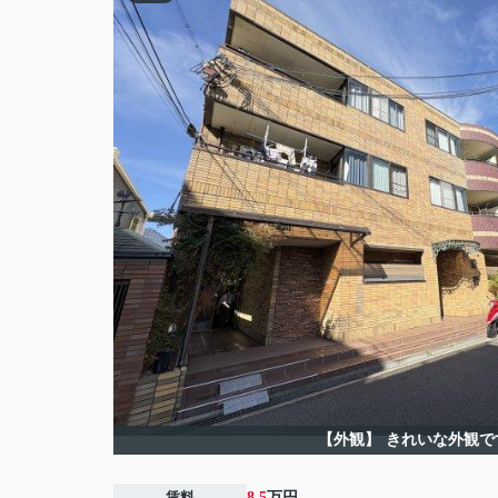
【外観】
きれいな外観で
賃料
8.5
万円