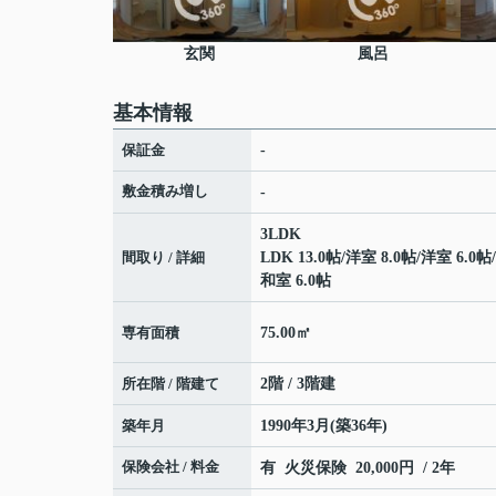
玄関
風呂
基本情報
保証金
-
敷金積み増し
-
3LDK
間取り / 詳細
LDK 13.0帖
/
洋室 8.0帖
/
洋室 6.0帖
/
和室 6.0帖
専有面積
75.00㎡
所在階 / 階建て
2階 / 3階建
築年月
1990年3月(築36年)
保険会社 / 料金
有 火災保険 20,000円 / 2年