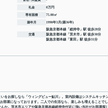
礼金
0万円
専有面積
75.00㎡
築年月
1990年3月(築36年)
阪急京都本線
「
総持寺
」駅 徒歩28分
交通
阪急京都本線
「
茨木市
」駅 徒歩30分
阪急京都本線
「
富田
」駅 徒歩31分
まいをお探しなら「ウィングビュー鮎川」。室内設備はシステムキッチ
いお部屋になっております。二人での生活なら、楽しみも増えることで
せんか。茨木市エリアや阪急京都本線総持寺付近に強い当社がお部屋探