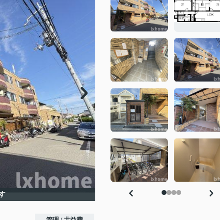
す
管理 / 共益費
-