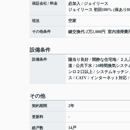
保証会社 / 料金
必加入 / ジェイリース
ジェイリース 初回100% (保あり80
現況
空家
その他条件
鍵交換代:2万2,000円 室内清掃費用
設備条件
設備条件
陽当り良好 / 閑静な住宅地 / ２人入
道 / 公共下水 / 24時間換気システ
ンロ２口以上 / システムキッチン /
ス / CATV / インターネット対応
その他
契約期間
2年
更新料
-
総戸数
14戸