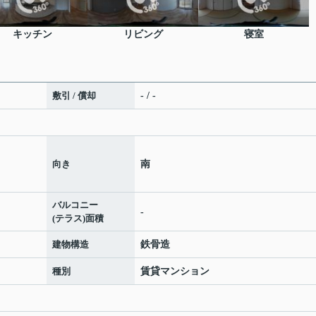
キッチン
リビング
寝室
敷引 / 償却
- / -
向き
南
バルコニー
-
(テラス)面積
建物構造
鉄骨造
種別
賃貸マンション