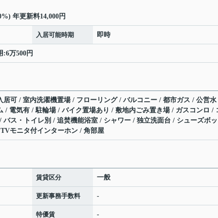
%) 年更新料14,000円
入居可能時期
即時
:6万500円
居可 / 室内洗濯機置場 / フローリング / バルコニー / 都市ガス / 公営水
ム / 電気有 / 駐輪場 / バイク置場あり / 敷地内ごみ置き場 / ガスコンロ / 
 バス・トイレ別 / 追焚機能浴室 / シャワー / 独立洗面台 / シューズボ
 / TVモニタ付インターホン / 角部屋
賃貸区分
一般
更新事務手数料
-
特優賃
-