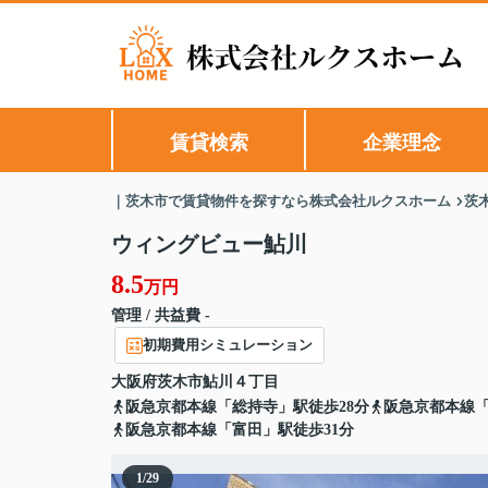
賃貸検索
企業理念
｜茨木市で賃貸物件を探すなら株式会社ルクスホーム
茨
ウィングビュー鮎川
8.5
万円
管理 / 共益費 -
初期費用シミュレーション
大阪府
茨木市
鮎川
４丁目
阪急京都本線「総持寺」駅徒歩28分
阪急京都本線「
阪急京都本線「富田」駅徒歩31分
1
/
29