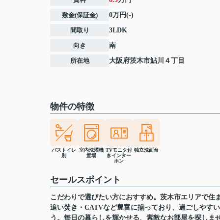
敷金(保証金)
0万円(-)
間取り
3LDK
向き
南
所在地
大阪府
茨木市
鮎川
４丁目
物件の特徴
バストイレ
室内洗濯機
TVモニタ付
独立洗面台
別
置場
きインター
ホン
セールスポイント
こだわりで選びたい方におすすめ。茨木市エリアで住
追い焚き・CATVなど豊富に揃っており、過ごしやす
う。毎日の暮らしを輝かせる、素敵なお部屋を探しま