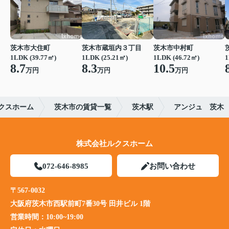
茨木市大住町
茨木市蔵垣内３丁目
茨木市中村町
1LDK (39.77㎡)
1LDK (25.21㎡)
1LDK (46.72㎡)
1
8.7
8.3
10.5
万円
万円
万円
クスホーム
茨木市の賃貸一覧
茨木駅
アンジュ 茨木
株式会社ルクスホーム
072-646-8985
お問い合わせ
〒567-0032
大阪府茨木市西駅前町7番30号 田井ビル 1階
営業時間：
10:00~19:00