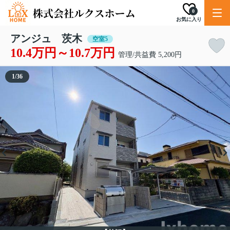
0
お気に入り
アンジュ 茨木
空室5
10.4万円～10.7万円
管理/共益費 5,200円
1
/
36