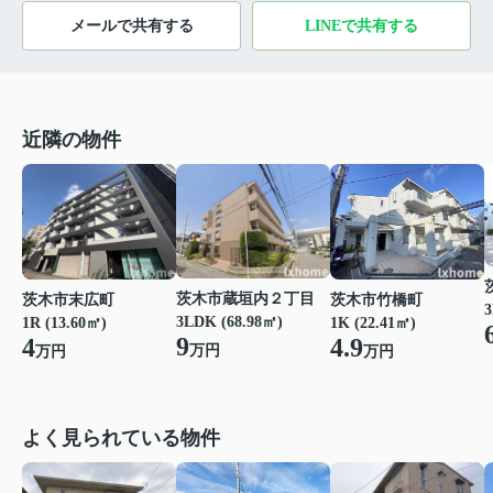
メールで共有する
LINEで共有する
近隣の物件
茨木市蔵垣内２丁目
茨木市末広町
茨木市竹橋町
3
3LDK (68.98㎡)
1R (13.60㎡)
1K (22.41㎡)
9
4
4.9
万円
万円
万円
よく見られている物件