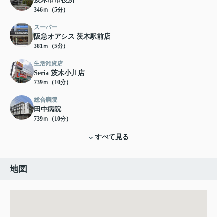
茨木市市役所
346ｍ（5分）
スーパー
阪急オアシス 茨木駅前店
381ｍ（5分）
生活雑貨店
Seria 茨木小川店
739ｍ（10分）
総合病院
田中病院
739ｍ（10分）
すべて見る
地図