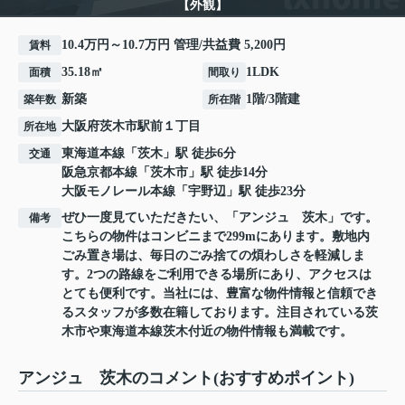
【外観】
10.4万円～10.7万円 管理/共益費 5,200円
賃料
35.18㎡
1LDK
面積
間取り
新築
1階/3階建
築年数
所在階
大阪府
茨木市
駅前
１丁目
所在地
東海道本線
「
茨木
」駅 徒歩6分
交通
阪急京都本線
「
茨木市
」駅 徒歩14分
大阪モノレール本線
「
宇野辺
」駅 徒歩23分
ぜひ一度見ていただきたい、「アンジュ 茨木」です。
備考
こちらの物件はコンビニまで299mにあります。敷地内
ごみ置き場は、毎日のごみ捨ての煩わしさを軽減しま
す。2つの路線をご利用できる場所にあり、アクセスは
とても便利です。当社には、豊富な物件情報と信頼でき
るスタッフが多数在籍しております。注目されている茨
木市や東海道本線茨木付近の物件情報も満載です。
アンジュ 茨木のコメント(おすすめポイント)