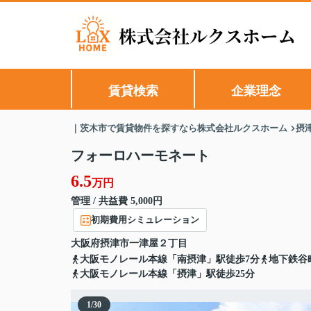
賃貸検索
企業理念
｜茨木市で賃貸物件を探すなら株式会社ルクスホーム
摂
フォーロハーモネート
6.5
万円
管理 / 共益費 5,000円
初期費用シミュレーション
大阪府
摂津市
一津屋
２丁目
大阪モノレール本線「南摂津」駅徒歩7分
地下鉄谷
大阪モノレール本線「摂津」駅徒歩25分
1
/
30