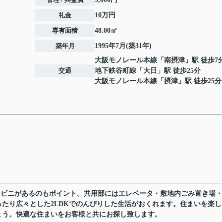
礼金
10万円
専有面積
48.00㎡
築年月
1995年7月(築31年)
大阪モノレール本線
「
南摂津
」駅 徒歩7
交通
地下鉄谷町線
「
大日
」駅 徒歩25分
大阪モノレール本線
「
摂津
」駅 徒歩25分
ンビニがあるのもポイント。共用部にはエレベータ・敷地内ごみ置き場
たり広々とした2LDKでのんびりした生活がおくれます。住まいを楽し
ょう。快適な住まいをお客様と共にお探し致します。