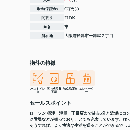
敷金(保証金)
0万円(-)
間取り
2LDK
向き
東
所在地
大阪府
摂津市
一津屋
２丁目
物件の特徴
バストイレ
室内洗濯機
独立洗面台
エレベータ
別
置場
ー
セールスポイント
ローソン 摂津一津屋一丁目店まで徒歩5分と近場にコ
ク置場などが揃っており、とても充実しています。ゆっ
そうすれば、より快適な生活を送ることができるでし