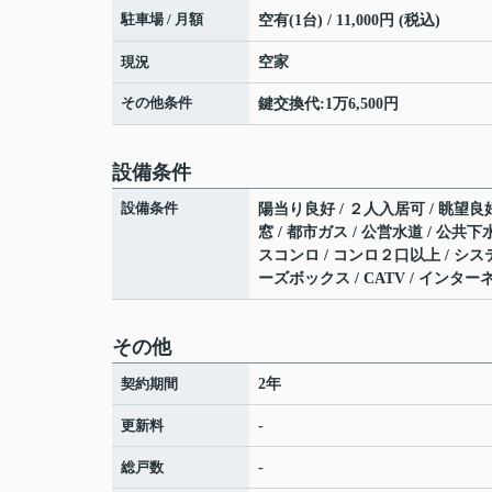
駐車場 / 月額
空有(1台) / 11,000円 (税込)
現況
空家
その他条件
鍵交換代:1万6,500円
設備条件
設備条件
陽当り良好 / ２人入居可 / 眺望良好
窓 / 都市ガス / 公営水道 / 公共下
スコンロ / コンロ２口以上 / シス
ーズボックス / CATV / インタ
その他
契約期間
2年
更新料
-
総戸数
-