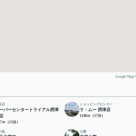
Google Ma
具店
ショッピングセンター
ーパーセンタートライアル摂津
ラ・ムー 摂津店
1348ｍ（17分）
店
37ｍ（15分）
の他
公園