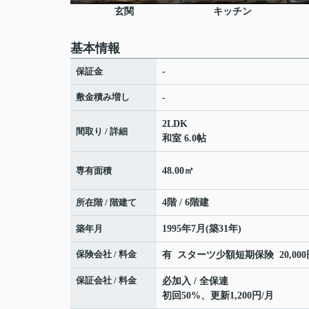
玄関
キッチン
基本情報
保証金
-
敷金積み増し
-
2LDK
間取り / 詳細
和室 6.0帖
専有面積
48.00㎡
所在階 / 階建て
4階 / 6階建
築年月
1995年7月(築31年)
保険会社 / 料金
有 スターツ少額短期保険 20,000円
保証会社 / 料金
必加入 / 全保連
初回50%、更新1,200円/月