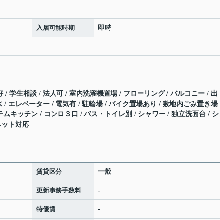
入居可能時期
即時
 / 学生相談 / 法人可 / 室内洗濯機置場 / フローリング / バルコニー / 出
水 / エレベーター / 電気有 / 駐輪場 / バイク置場あり / 敷地内ごみ置き場 
テムキッチン / コンロ３口 / バス・トイレ別 / シャワー / 独立洗面台 / 
ーネット対応
賃貸区分
一般
更新事務手数料
-
特優賃
-