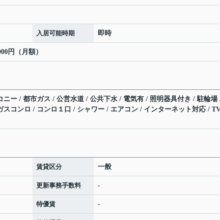
入居可能時期
即時
,000円（月額）
ー / 都市ガス / 公営水道 / 公共下水 / 電気有 / 照明器具付き / 駐輪場 
スコンロ / コンロ１口 / シャワー / エアコン / インターネット対応 / T
賃貸区分
一般
更新事務手数料
-
特優賃
-