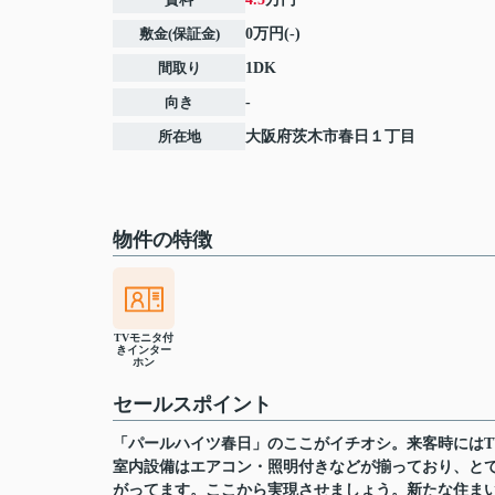
敷金(保証金)
0万円(-)
間取り
1DK
向き
-
所在地
大阪府
茨木市
春日
１丁目
物件の特徴
TVモニタ付
きインター
ホン
セールスポイント
「パールハイツ春日」のここがイチオシ。来客時には
室内設備はエアコン・照明付きなどが揃っており、と
がってます。ここから実現させましょう。新たな住ま