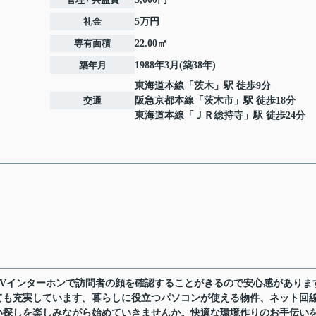
礼金
5万円
専有面積
22.00㎡
築年月
1988年3月(築38年)
東海道本線
「
茨木
」駅 徒歩9分
交通
阪急京都本線
「
茨木市
」駅 徒歩18分
東海道本線
「
ＪＲ総持寺
」駅 徒歩24分
TVインターホンで訪問者の顔を確認することがきるので安心感がありま
ても充実しています。暮らしに役立つパソコンが使える物件、ネット回
い探しを楽しみながら始めていきませんか。快適な環境作りのお手伝い