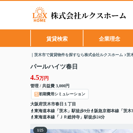
賃貸検索
企業理念
｜茨木市で賃貸物件を探すなら株式会社ルクスホーム
茨
パールハイツ春日
4.5
万円
管理 / 共益費 3,000円
初期費用シミュレーション
大阪府
茨木市
春日
１丁目
東海道本線「茨木」駅徒歩9分
阪急京都本線「茨木
東海道本線「ＪＲ総持寺」駅徒歩24分
1
/
25