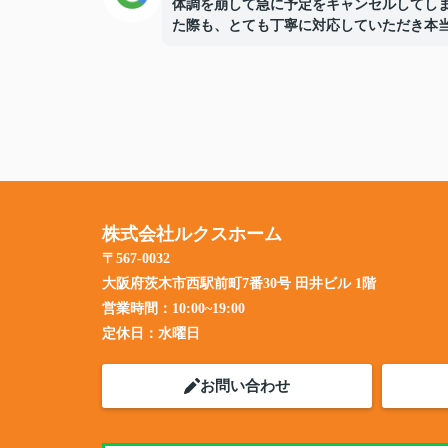
体調を崩して急に予定をキャンセルしてし
た際も、とても丁寧に対応していただき本
助かりました。
やり取りもスムーズで、安心してお任せす
とができました。
また、ライフラインの手続きなどのフォロ
丁寧でとても助かりました。
おかげで自分の理想としていたお部屋にも
うことができ、とても満足しています。
株式会社ルクスホーム
また機会があればぜひお願いしたいです。
がとうございました！
〒567-0032
大阪府茨木市西駅前町7番30号 田井ビル 1階
営業時間：
10:00~19:00
定休日：
水曜日
お問い合わせ