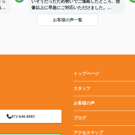
まっ
いそうだったため勢いでご連絡したところ、想
当に
像以上に早急にご対応いただけました。
お客様の声一覧
最終的には、こちらのやむを得ない事情で契約
るこ
までお世話になることは出来なかったのです
が、お断りしてしまった後も最後まで感じ良
ーも
く、親身になっていただけたと思います。
もし今後、ご縁があったらぜひ利用させてくだ
出会
さい。
ありがとうございました。
あり
トップページ
スタッフ
お客様の声
072-646-8985
ブログ
アクセスマップ