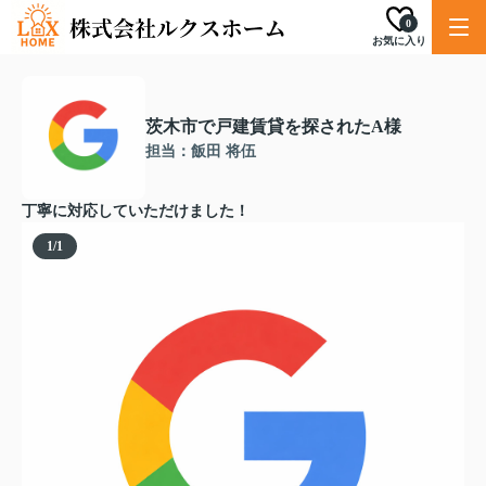
0
お気に入り
茨木市で戸建賃貸を探されたA様
担当：飯田 将伍
丁寧に対応していただけました！
1
/
1